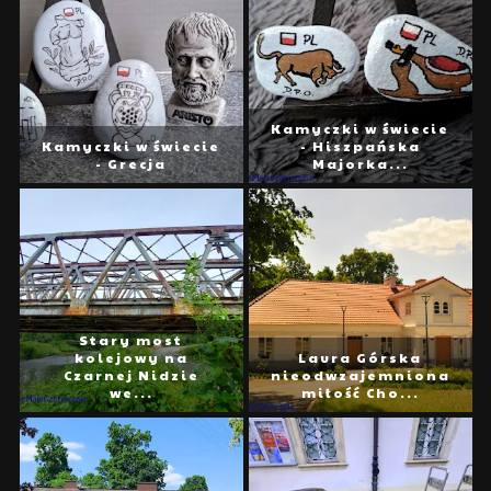
Kamyczki w świecie
Kamyczki w świecie
- Hiszpańska
- Grecja
Majorka...
Stary most
kolejowy na
Laura Górska
Czarnej Nidzie
nieodwzajemniona
we...
miłość Cho...