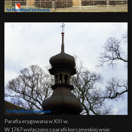
Parafia erygowana w XIII w.
W 1767 wyłączono z parafii korczewskiej wsie: