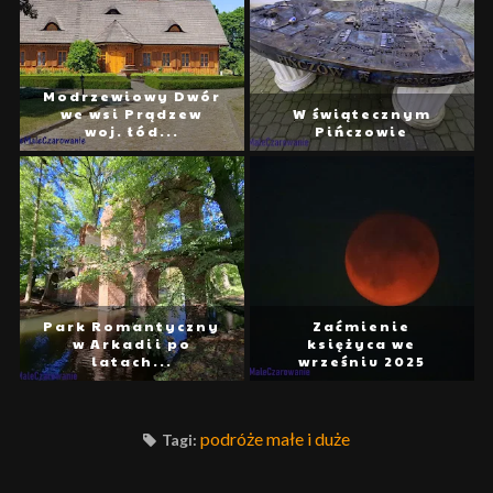
Modrzewiowy Dwór
we wsi Prądzew
W świątecznym
woj. łód...
Pińczowie
Park Romantyczny
Zaćmienie
w Arkadii po
księżyca we
latach...
wrześniu 2025
podróże małe i duże
Tagi: