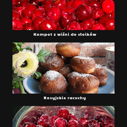
Kompot z wiśni do słoików
Rosyjskie racuchy