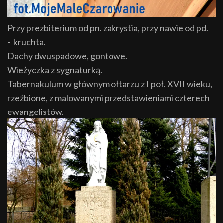
Przy prezbiterium od pn. zakrystia, przy nawie od pd.
- kruchta.
Dachy dwuspadowe, gontowe.
Wieżyczka z sygnaturką.
Tabernakulum w głównym ołtarzu z I poł. XVII wieku,
rzeźbione, z malowanymi przedstawieniami czterech
ewangelistów.