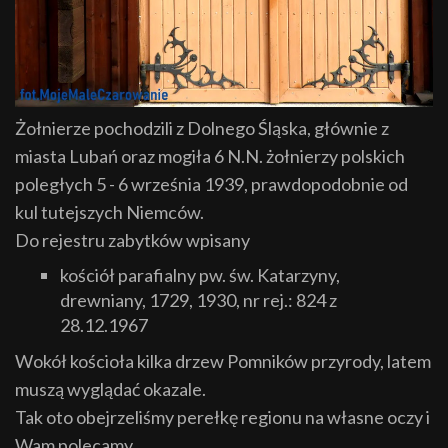
Żołnierze pochodzili z Dolnego Śląska, głównie z
miasta Lubań oraz mogiła 6 N.N. żołnierzy polskich
poległych 5 - 6 września 1939, prawdopodobnie od
kul tutejszych Niemców.
Do rejestru zabytków wpisany
kościół parafialny pw. św. Katarzyny,
drewniany, 1729, 1930, nr rej.: 824 z
28.12.1967
Wokół kościoła kilka drzew Pomników przyrody, latem
muszą wyglądać okazale.
Tak oto obejrzeliśmy perełkę regionu na własne oczy i
Wam polecamy.