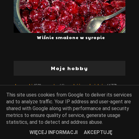
Wiśnie smażone w syropie
Moje hobby
kamyczki
(52)
muzyka
(6)
podróże małe i duże
(677)
seans filmowy
(167)
w świecie książki
(476)
This site uses cookies from Google to deliver its services
and to analyze traffic. Your IP address and user-agent are
shared with Google along with performance and security
metrics to ensure quality of service, generate usage
statistics, and to detect and address abuse.
Zupy, kremy, chłodniki
WIĘCEJ INFORMACJI
AKCEPTUJĘ