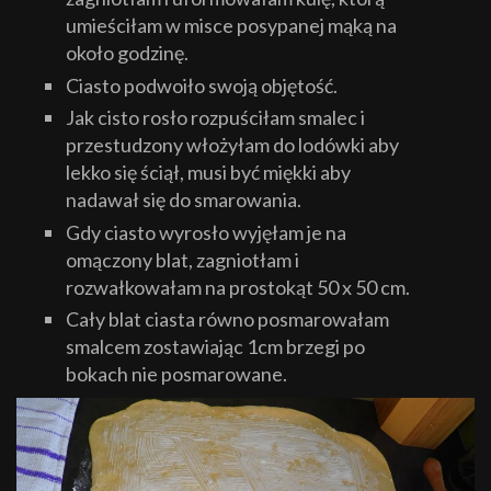
umieściłam w misce posypanej mąką na
około godzinę.
Ciasto podwoiło swoją objętość.
Jak cisto rosło rozpuściłam smalec i
przestudzony włożyłam do lodówki aby
lekko się ściął, musi być miękki aby
nadawał się do smarowania.
Gdy ciasto wyrosło wyjęłam je na
omączony blat, zagniotłam i
rozwałkowałam na prostokąt 50 x 50 cm.
Cały blat ciasta równo posmarowałam
smalcem zostawiając 1cm brzegi po
bokach nie posmarowane.