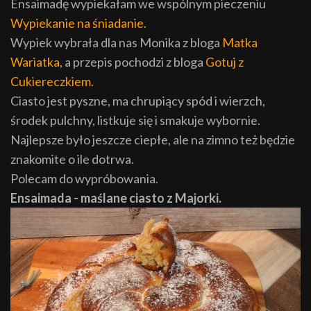
Ensaimadę wypiekałam we wspólnym pieczeniu
Wypiekanie na śniadanie.
Wypiek wybrała dla nas Monika z bloga
Matka
Wariatka
, a przepis pochodzi z bloga
Gotuj z
Cukiereczkiem.
Ciasto jest pyszne, ma chrupiący spód i wierzch,
środek pulchny, listkuje się i smakuje wybornie.
Najlepsze było jeszcze ciepłe, ale na zimno też będzie
znakomite o ile dotrwa.
Polecam do wypróbowania.
Ensaimada - maślane ciasto z Majorki.