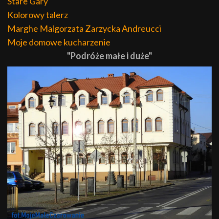
Stare Gary
Kolorowy talerz
Marghe Malgorzata Zarzycka Andreucci
Moje domowe kucharzenie
"Podróże małe i duże"