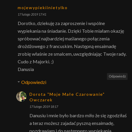
mojewypiekiinietylko
17 lutego 2019 17:41
Dorotko, dziekuję za zaproszenie i wspólne
wypiekania na śniadanie. Dzięki Tobie miałam okazję
spróbować najbardziej maślanego połączenia
drożdżowego z francuskim. Następną ensaimadę
zrobię właśnie ze smalcem, uwzględniając Twoje rady.
Cudo z Majorki. ;)
Danusia
Odpowiedz
Odpowiedzi
Dorota "Moje Małe Czarowanie"
Owczarek
17 lutego 2019 18:17
Danusiu i mnie było bardzo miło że się zgodziłaś
a teraz możesz zajadać pyszną ensaimadę,
pozdrawiam i do następnego wypiekania.