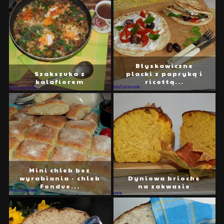
Błyskawiczne
Szakszuka z
placki z papryką i
kalafiorem
ricottą...
Mini chleb bez
wyrabiania - chleb
Dyniowa brioche
Fondue...
na zakwasie