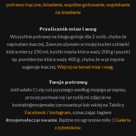
potrawy mączne
,
śniadania
,
wspólne gotowanie
,
wypiekanie
na śniadanie
Przelicznik miar i wag
Wszystkie potrawy na blogu gotuje dla 2 osób, chyba że
napisałam inaczej. Zawsze używam w mojej kuchni szklanki
która mierzy 250 ml, kostki masła która waży 200 g i puszki
np. pomidorów która waży 400 g, chyba że w przepisie
sugeruje inaczej.
Więcej na temat miar i wag
.
Twoje potrawy
Jeśli udało Ci się coś pysznego według mojego przepisu,
proszę pochwal się i przyślij mi zdjęcie na
kontakt@mojemaleczarowanie.pl lub wklej na Tablicy
Facebook
/
Instagram
, oznaczając tagiem
#mojemałeczarowanie
. Będzie mi ogromnie miło :)
Galeria
czytelników
.