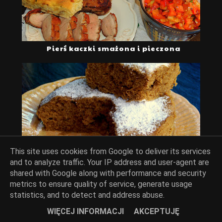
Pierś kaczki smażona i pieczona
This site uses cookies from Google to deliver its services
Błyskawiczne ciasto z mikrofali
and to analyze traffic. Your IP address and user-agent are
shared with Google along with performance and security
metrics to ensure quality of service, generate usage
statistics, and to detect and address abuse.
WIĘCEJ INFORMACJI
AKCEPTUJĘ