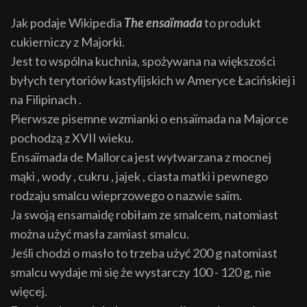
Jak podaje Wikipedia
The ensaïmada
to produkt
cukierniczy z Majorki.
Jest to wspólna kuchnia, spożywana na większości
byłych terytoriów kastylijskich w Ameryce Łacińskiej i
na Filipinach .
Pierwsze pisemne wzmianki o ensaïmada na Majorce
pochodzą z XVII wieku.
Ensaïmada de Mallorca jest wytwarzana z mocnej
mąki , wody , cukru , jajek , ciasta matki i pewnego
rodzaju smalcu wieprzowego o nazwie saïm.
Ja swoją ensamaidę robiłam ze smalcem, natomiast
można użyć masła zamiast smalcu.
Jeśli chodzi o masło to trzeba użyć 200 g natomiast
smalcu wydaje mi się że wystarczy 100 - 120 g, nie
więcej.