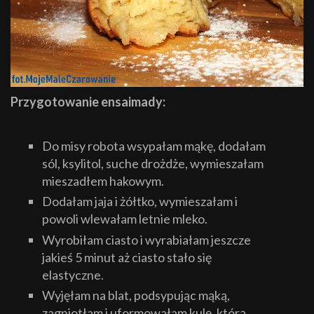
Przygotowanie ensaimady:
Do misy robota wsypałam mąkę, dodałam
sól, ksylitol, suche drożdże, wymieszałam
mieszadłem hakowym.
Dodałam jaja i żółtko, wymieszałam i
powoli wlewałam letnie mleko.
Wyrobiłam ciasto i wyrabiałam jeszcze
jakieś 5 minut aż ciasto stało się
elastyczne.
Wyjęłam na blat, podsypując mąką,
zagniotłam i uformowałam kulę, którą