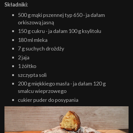
Składniki:
500 g mąki pszennej typ 650 - ja dałam
orkiszową jasną
150 g cukru - ja dałam 100 g ksylitolu
180 ml mleka
7 g suchych drożdży
2 jaja
1 żółtko
szczypta soli
200 g miękkiego masła - ja dałam 120 g
smalcu wieprzowego
cukier puder do posypania