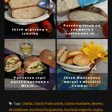
Pszenny chleb na
Chleb gryczany z
zakwasie z
cebulką
nasionami ch...
Panuozzo czyli
Chleb Mantovane
pyszna kanapka z
wprost z włoskiej
Włoch...
Lombar...
ciasta
,
ciasto francuskie
,
ciasto maślane
,
desery
,
Tagi:
drożdżowe
,
kuchnia hiszpańska
,
kuchnia majorki
,
mąka
,