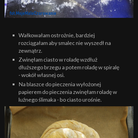
Wałkowałam ostrożnie, bardziej
rozciągałam aby smalec nie wyszedł na
zewnątrz.
Zwinęłam ciasto w roladę wzdłuż
dłuższego brzegu a potem roladę w spiralę
- wokół własnej osi.
Na blaszce do pieczenia wyłożonej
papierem do pieczenia zwinęłam roladę w
luźnego ślimaka - bo ciasto urośnie.