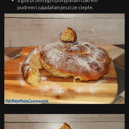
a gdy przestygło posypałam cukrem
pudrem i zajadałam jeszcze ciepłe.