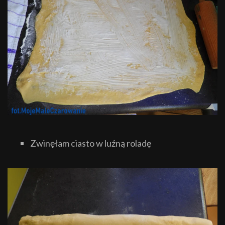
Zwinęłam ciasto w luźną roladę