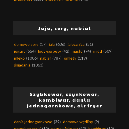
Jaja, sery, nabiał
domowe sery
(17)
jaja
(636)
jajecznica
(51)
jogurt
(554)
lody-sorbety
(42)
masło
(74)
miód
(509)
mleko
(1006)
nabiał
(787)
omlety
(119)
śniadania
(1063)
Szybkowar, szynkowar,
kombiwar, dania
jednogarnkowe, air fryer
dania jednogarnkowe
(39)
domowe wędliny
(9)
garnek rzymski
(19)
garnek żeliwny
(40)
kombiwar
(12)