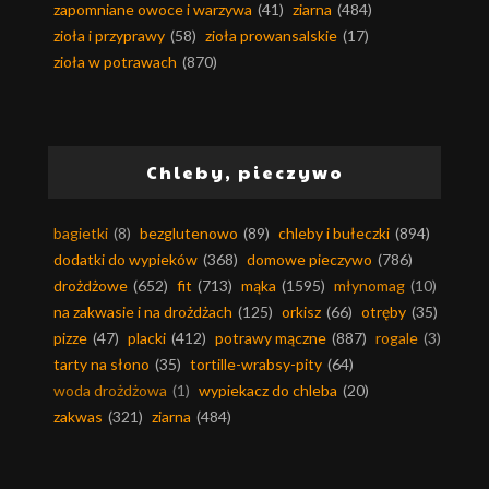
zapomniane owoce i warzywa
(41)
ziarna
(484)
zioła i przyprawy
(58)
zioła prowansalskie
(17)
zioła w potrawach
(870)
Chleby, pieczywo
bagietki
(8)
bezglutenowo
(89)
chleby i bułeczki
(894)
dodatki do wypieków
(368)
domowe pieczywo
(786)
drożdżowe
(652)
fit
(713)
mąka
(1595)
młynomag
(10)
na zakwasie i na drożdżach
(125)
orkisz
(66)
otręby
(35)
pizze
(47)
placki
(412)
potrawy mączne
(887)
rogale
(3)
tarty na słono
(35)
tortille-wrabsy-pity
(64)
woda drożdżowa
(1)
wypiekacz do chleba
(20)
zakwas
(321)
ziarna
(484)