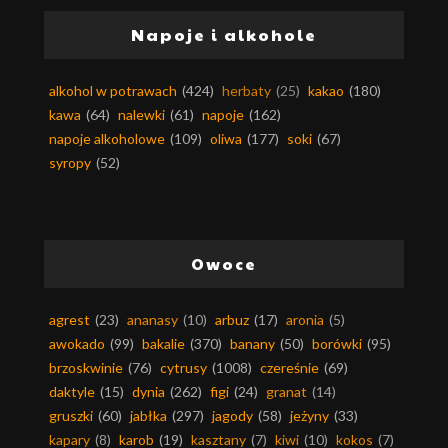
Napoje i alkohole
alkohol w potrawach
(424)
herbaty
(25)
kakao
(180)
kawa
(64)
nalewki
(61)
napoje
(162)
napoje alkoholowe
(109)
oliwa
(177)
soki
(67)
syropy
(52)
Owoce
agrest
(23)
ananasy
(10)
arbuz
(17)
aronia
(5)
awokado
(99)
bakalie
(370)
banany
(50)
borówki
(95)
brzoskwinie
(76)
cytrusy
(1008)
czereśnie
(69)
daktyle
(15)
dynia
(262)
figi
(24)
granat
(14)
gruszki
(60)
jabłka
(297)
jagody
(58)
jeżyny
(33)
kapary
(8)
karob
(19)
kasztany
(7)
kiwi
(10)
kokos
(7)