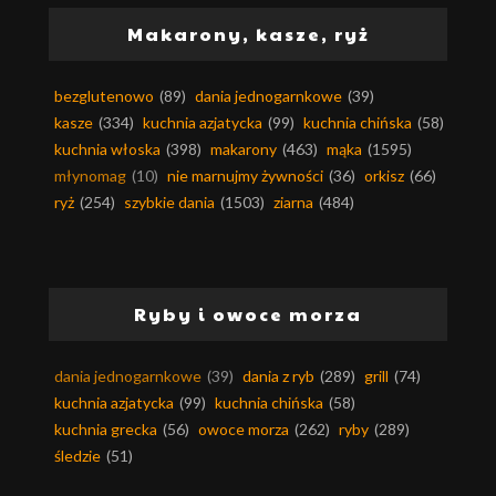
Makarony, kasze, ryż
bezglutenowo
(89)
dania jednogarnkowe
(39)
kasze
(334)
kuchnia azjatycka
(99)
kuchnia chińska
(58)
kuchnia włoska
(398)
makarony
(463)
mąka
(1595)
młynomag
(10)
nie marnujmy żywności
(36)
orkisz
(66)
ryż
(254)
szybkie dania
(1503)
ziarna
(484)
Ryby i owoce morza
dania jednogarnkowe
(39)
dania z ryb
(289)
grill
(74)
kuchnia azjatycka
(99)
kuchnia chińska
(58)
kuchnia grecka
(56)
owoce morza
(262)
ryby
(289)
śledzie
(51)