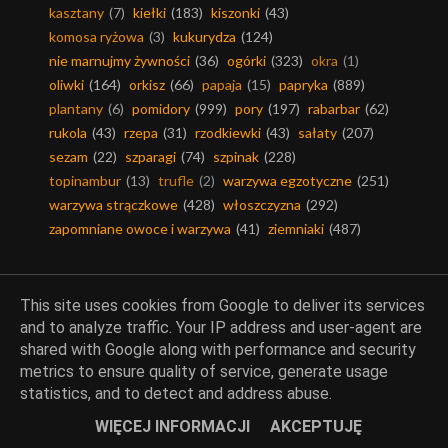
kasztany
(7)
kiełki
(183)
kiszonki
(43)
komosa ryżowa
(3)
kukurydza
(124)
nie marnujmy żywności
(36)
ogórki
(323)
okra
(1)
oliwki
(164)
orkisz
(66)
papaja
(15)
papryka
(889)
plantany
(6)
pomidory
(999)
pory
(197)
rabarbar
(62)
rukola
(43)
rzepa
(31)
rzodkiewki
(43)
sałaty
(207)
sezam
(22)
szparagi
(74)
szpinak
(228)
topinambur
(13)
trufle
(2)
warzywa egzotyczne
(251)
warzywa strączkowe
(428)
włoszczyzna
(292)
zapomniane owoce i warzywa
(41)
ziemniaki
(487)
This site uses cookies from Google to deliver its services
and to analyze traffic. Your IP address and user-agent are
Ciasta i desery
shared with Google along with performance and security
metrics to ensure quality of service, generate usage
baby-babki-babeczki
(71)
bakalie
(370)
barwniki
(35)
statistics, and to detect and address abuse.
bezy
(51)
biszkopty
(83)
budynie
(146)
ciasta
(922)
WIĘCEJ INFORMACJI
AKCEPTUJĘ
ciasta bez pieczenia
(36)
ciasta drożdżowe
(70)