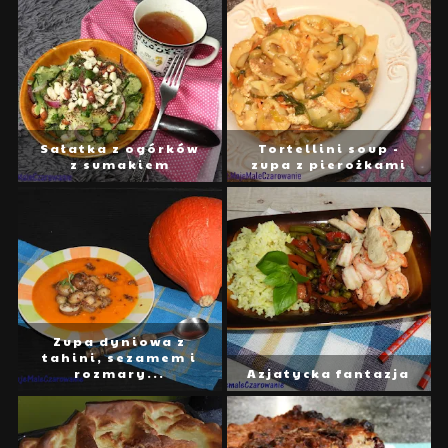
Sałatka z ogórków
Tortellini soup -
z sumakiem
zupa z pierożkami
Zupa dyniowa z
tahini, sezamem i
rozmary...
Azjatycka fantazja