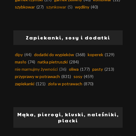
szybkowar
(27)
szynkowar
(5)
wędliny
(40)
Zapiekanki, sosy i dodatki
dipy
(44)
dodatki do wypieków
(368)
koperek
(129)
masło
(74)
natka pietruszki
(284)
nie marnujmy żywności
(36)
oliwa
(177)
pasty
(213)
przyprawy w potrawach
(831)
sosy
(459)
zapiekanki
(121)
zioła w potrawach
(870)
Mąka, pierogi, kluski, naleśniki,
placki