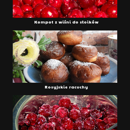
Kompot z wiśni do słoików
Rosyjskie racuchy