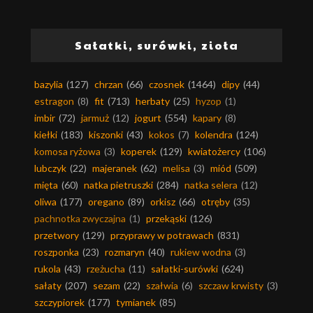
Sałatki, surówki, zioła
bazylia
(127)
chrzan
(66)
czosnek
(1464)
dipy
(44)
estragon
(8)
fit
(713)
herbaty
(25)
hyzop
(1)
imbir
(72)
jarmuż
(12)
jogurt
(554)
kapary
(8)
kiełki
(183)
kiszonki
(43)
kokos
(7)
kolendra
(124)
komosa ryżowa
(3)
koperek
(129)
kwiatożercy
(106)
lubczyk
(22)
majeranek
(62)
melisa
(3)
miód
(509)
mięta
(60)
natka pietruszki
(284)
natka selera
(12)
oliwa
(177)
oregano
(89)
orkisz
(66)
otręby
(35)
pachnotka zwyczajna
(1)
przekąski
(126)
przetwory
(129)
przyprawy w potrawach
(831)
roszponka
(23)
rozmaryn
(40)
rukiew wodna
(3)
rukola
(43)
rzeżucha
(11)
sałatki-surówki
(624)
sałaty
(207)
sezam
(22)
szałwia
(6)
szczaw krwisty
(3)
szczypiorek
(177)
tymianek
(85)