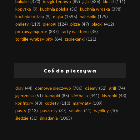
bakalie
(370)
bezglutenowo
(89)
jaja
(636)
kluski
(111)
kopytka
(9)
kuchnia polska
(56)
kuchnia włoska
(398)
kuchnia łódzka
(9)
mąka
(1595)
naleśniki
(179)
omlety
(119)
pierogi
(124)
pizze
(47)
placki
(412)
potrawy mączne
(887)
tarty na słono
(35)
tortille-wrabsy-pity
(64)
zapiekanki
(121)
Coś do pieczywa
dipy
(44)
domowe pieczywo
(786)
dżemy
(52)
grill
(74)
jajecznica
(51)
kanapki
(85)
kiełbasa
(441)
kiszonki
(43)
konfitury
(43)
kotlety
(110)
marynaty
(109)
pasty
(213)
pasztety
(37)
smalec
(41)
wędliny
(40)
śledzie
(51)
śniadania
(1063)