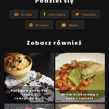
Podziel się
Drukuj
Udostępnij
Tweetnij
Przypnij
Wyślij
Zobacz również
Surówka z czarnej
rzepy z
Krem brokułowy z
rodzynkami...
tofu i ravioli