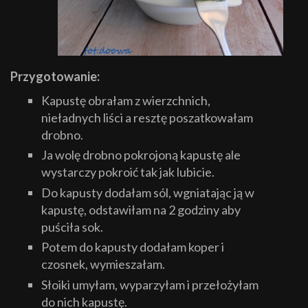
Przygotowanie:
Kapustę obrałam z wierzchnich,
nieładnych liści a resztę poszatkowałam
drobno.
Ja wolę drobno pokrojoną kapustę ale
wystarczy pokroić tak jak lubicie.
Do kapusty dodałam sól, wgniatając ją w
kapustę, odstawiłam na 2 godziny aby
puściła sok.
Potem do kapusty dodałam koper i
czosnek, wymieszałam.
Słoiki umyłam, wyparzyłam i przełożyłam
do nich kapustę.