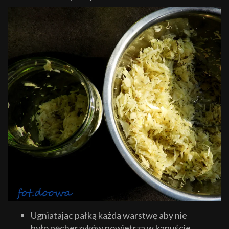
Ugniatając pałką każdą warstwę aby nie
było pęcherzyków powietrza w kapuście.