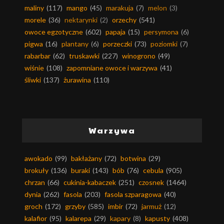
maliny
(117)
mango
(45)
marakuja
(7)
melon
(3)
morele
(36)
nektarynki
(2)
orzechy
(541)
owoce egzotyczne
(602)
papaja
(15)
persymona
(6)
pigwa
(16)
plantany
(6)
porzeczki
(73)
poziomki
(7)
rabarbar
(62)
truskawki
(227)
winogrono
(49)
wiśnie
(108)
zapomniane owoce i warzywa
(41)
śliwki
(137)
żurawina
(110)
Warzywa
awokado
(99)
bakłażany
(72)
botwina
(29)
brokuły
(136)
buraki
(143)
bób
(76)
cebula
(905)
chrzan
(66)
cukinia-kabaczek
(251)
czosnek
(1464)
dynia
(262)
fasola
(203)
fasola szparagowa
(40)
groch
(172)
grzyby
(585)
imbir
(72)
jarmuż
(12)
kalafior
(95)
kalarepa
(29)
kapary
(8)
kapusty
(408)