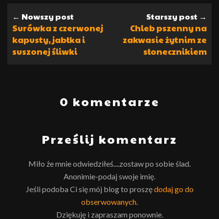
← Nowszy post
Starszy post →
Surówka z czerwonej
Chleb pszenny na
kapusty, jabłka i
zakwasie żytnim ze
suszonej śliwki
słonecznikiem
0 komentarze
Prześlij komentarz
Miło że mnie odwiedziłeś....zostaw po sobie ślad.
Anonimie-podaj swoje imię.
Jeśli podoba Ci się mój blog to proszę
dodaj go do
obserwowanych
.
Dziękuję i zapraszam ponownie.