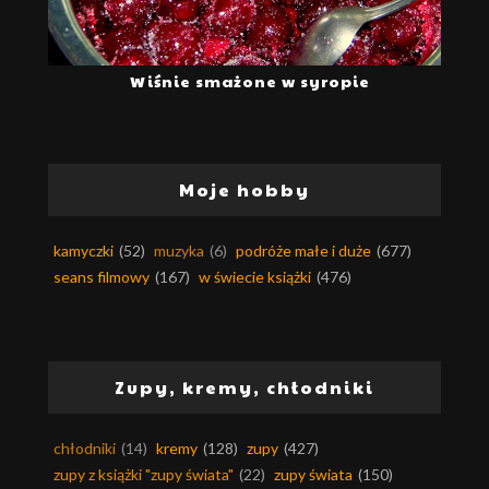
Wiśnie smażone w syropie
Moje hobby
kamyczki
(52)
muzyka
(6)
podróże małe i duże
(677)
seans filmowy
(167)
w świecie książki
(476)
Zupy, kremy, chłodniki
chłodniki
(14)
kremy
(128)
zupy
(427)
zupy z książki "zupy świata"
(22)
zupy świata
(150)