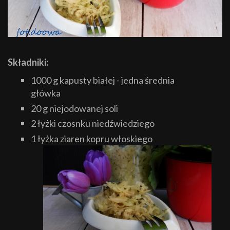
Składniki:
1000 g kapusty białej - jedna średnia
główka
20 g niejodowanej soli
2 łyżki czosnku niedźwiedziego
1 łyżka ziaren kopru włoskiego