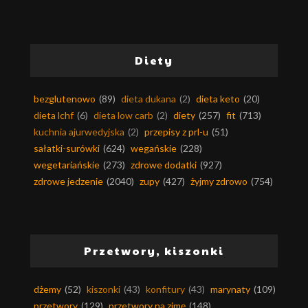
Diety
bezglutenowo
(89)
dieta dukana
(2)
dieta keto
(20)
dieta lchf
(6)
dieta low carb
(2)
diety
(257)
fit
(713)
kuchnia ajurwedyjska
(2)
przepisy z prl-u
(51)
sałatki-surówki
(624)
wegańskie
(228)
wegetariańskie
(273)
zdrowe dodatki
(927)
zdrowe jedzenie
(2040)
zupy
(427)
żyjmy zdrowo
(754)
Przetwory, kiszonki
dżemy
(52)
kiszonki
(43)
konfitury
(43)
marynaty
(109)
przetwory
(129)
przetwory na zimę
(148)