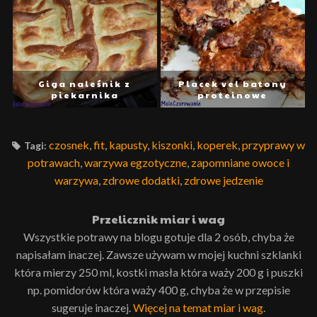
Giga naleśnik z
Placek vel batony
piekarnika
proteinowe
czosnek
,
fit
,
kapusty
,
kiszonki
,
koperek
,
przyprawy w
Tagi:
potrawach
,
warzywa egzotyczne
,
zapomniane owoce i
warzywa
,
zdrowe dodatki
,
zdrowe jedzenie
Przelicznik miar i wag
Wszystkie potrawy na blogu gotuje dla 2 osób, chyba że
napisałam inaczej. Zawsze używam w mojej kuchni szklanki
która mierzy 250 ml, kostki masła która waży 200 g i puszki
np. pomidorów która waży 400 g, chyba że w przepisie
sugeruje inaczej.
Więcej na temat miar i wag
.