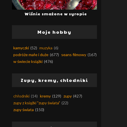
Wiśnie smażone w syropie
Moje hobby
kamyczki
(52)
muzyka
(6)
podróże małe i duże
(677)
seans filmowy
(167)
w świecie książki
(476)
Zupy, kremy, chłodniki
chłodniki
(14)
kremy
(129)
zupy
(427)
zupy z książki "zupy świata"
(22)
zupy świata
(150)