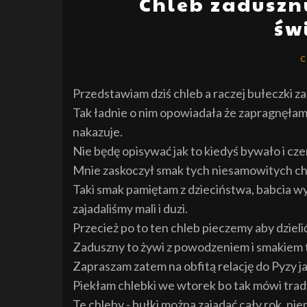
Chleb zaduszny
św
C
Przedstawiam dziś chleb a raczej bułeczki za
Tak ładnie o nim opowiadała że zapragnęłam u
nakazuje.
Nie będę opisywać jak to kiedyś bywało i cz
Mnie zaskoczył smak tych niesamowitych c
Taki smak pamiętam z dzieciństwa, babcia wy
zajadaliśmy mali i duzi.
Przecież po to ten chleb pieczemy aby dzielić
Zaduszny to żywi z powodzeniem i smakiem te
Zapraszam zatem na obfitą relację do Pyzy ja
Piekłam chlebki we wtorek bo tak mówi trad
Te chleby - bułki można zajadać cały rok, ni