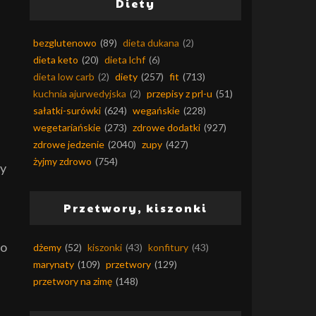
Diety
bezglutenowo
(89)
dieta dukana
(2)
dieta keto
(20)
dieta lchf
(6)
dieta low carb
(2)
diety
(257)
fit
(713)
kuchnia ajurwedyjska
(2)
przepisy z prl-u
(51)
sałatki-surówki
(624)
wegańskie
(228)
wegetariańskie
(273)
zdrowe dodatki
(927)
zdrowe jedzenie
(2040)
zupy
(427)
żyjmy zdrowo
(754)
by
Przetwory, kiszonki
do
dżemy
(52)
kiszonki
(43)
konfitury
(43)
marynaty
(109)
przetwory
(129)
przetwory na zimę
(148)