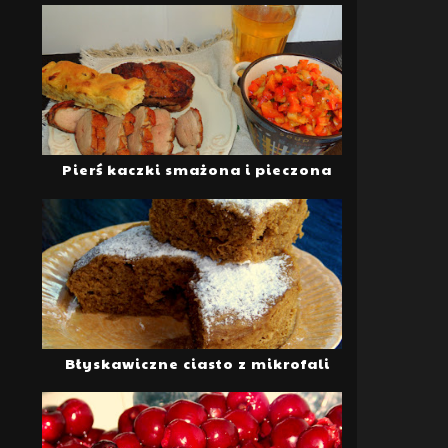
Pierś kaczki smażona i pieczona
Błyskawiczne ciasto z mikrofali