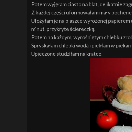
Potem wyjęłam ciasto na blat, delikatnie zag
Z każdej części uformowałam mały bochenek
Ułożyłam je na blaszce wyłożonej papierem 
minut, przykryte ściereczką.
Potem na każdym, wyrośniętym chlebku zrobi
Spryskałam chlebki wodą i piekłam w piekarn
Upieczone studziłam na kratce.