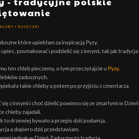
 - tradycyjne polskie
iętowanie
HLEBY I BUŁECZKI
duszne które upiekłam za inspiracją Pyzy.
piec, posmakować i podzielić się z innymi, tak jak tradycja
emu ten chleb pieczemy, o tym przeczytajcie u
Pyzy.
hlebków zadusznych.
piekała takie chleby a potem po przyjściu z cmentarza
 się z innymi i choć dzielić powinno się ze zmarłymi w Dzień
 chleby zajadali.
k to drzewiej bywało a przepis dziś podam ja.
ycja a dopiero dziś przedstawiam.
emniej jednak w Dzień Zaduszny to tradycja.