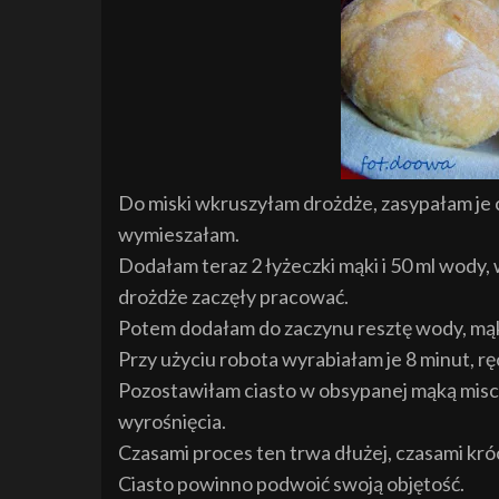
Do miski wkruszyłam drożdże, zasypałam je 
wymieszałam.
Dodałam teraz 2 łyżeczki mąki i 50 ml wody
drożdże zaczęły pracować.
Potem dodałam do zaczynu resztę wody, mąkę 
Przy użyciu robota wyrabiałam je 8 minut, rę
Pozostawiłam ciasto w obsypanej mąką misce 
wyrośnięcia.
Czasami proces ten trwa dłużej, czasami kró
Ciasto powinno podwoić swoją objętość.