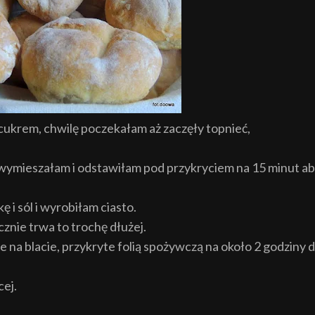
cukrem, chwilę poczekałam aż zaczęły topnieć,
, wymieszałam i odstawiłam pod przykryciem na 15 minut a
i sól i wyrobiłam ciasto.
cznie trwa to trochę dłużej.
na blacie, przykryte folią spożywczą na około 2 godziny 
cej.