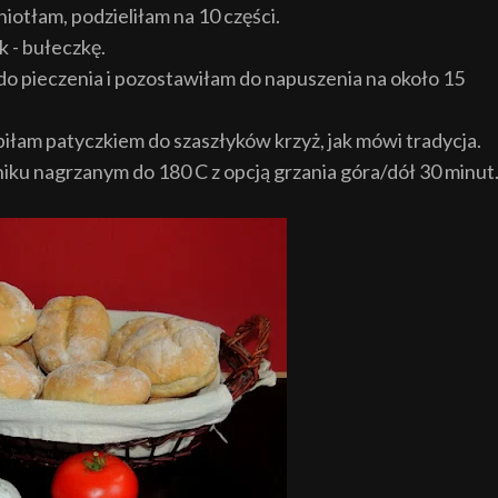
niotłam, podzieliłam na 10 części.
 - bułeczkę.
do pieczenia i pozostawiłam do napuszenia na około 15
łam patyczkiem do szaszłyków krzyż, jak mówi tradycja.
iku nagrzanym do 180 C z opcją grzania góra/dół 30 minut