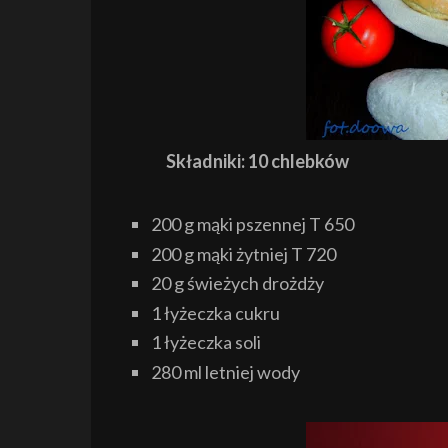
Składniki: 10 chlebków
200 g mąki pszennej T 650
200 g mąki żytniej T 720
20 g świeżych drożdży
1 łyżeczka cukru
1 łyżeczka soli
280 ml letniej wody