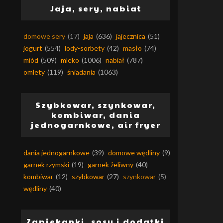
Jaja, sery, nabiał
domowe sery
(17)
jaja
(636)
jajecznica
(51)
jogurt
(554)
lody-sorbety
(42)
masło
(74)
miód
(509)
mleko
(1006)
nabiał
(787)
omlety
(119)
śniadania
(1063)
.
Szybkowar, szynkowar,
kombiwar, dania
jednogarnkowe, air fryer
dania jednogarnkowe
(39)
domowe wędliny
(9)
garnek rzymski
(19)
garnek żeliwny
(40)
kombiwar
(12)
szybkowar
(27)
szynkowar
(5)
wędliny
(40)
Zapiekanki, sosy i dodatki