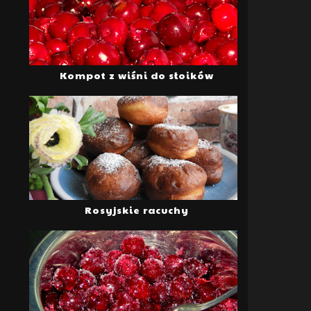
Kompot z wiśni do słoików
Rosyjskie racuchy