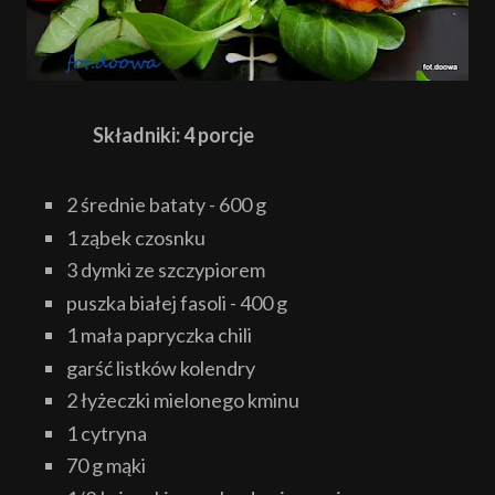
Składniki: 4 porcje
2 średnie bataty - 600 g
1 ząbek czosnku
3 dymki ze szczypiorem
puszka białej fasoli - 400 g
1 mała papryczka chili
garść listków kolendry
2 łyżeczki mielonego kminu
1 cytryna
70 g mąki