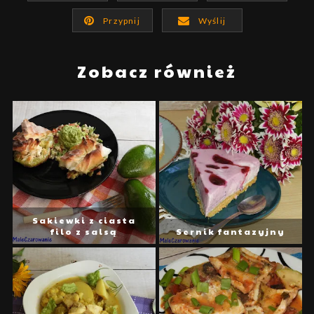
Przypnij
Wyślij
Zobacz również
Sakiewki z ciasta
filo z salsą
Sernik fantazyjny