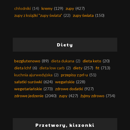
chłodniki
(14)
kremy
(129)
zupy
(427)
zupy z książki "zupy świata"
(22)
zupy świata
(150)
Diety
bezglutenowo
(89)
dieta dukana
(2)
dieta keto
(20)
dieta lchf
(6)
dieta low carb
(2)
diety
(257)
fit
(713)
kuchnia ajurwedyjska
(2)
przepisy z prl-u
(51)
sałatki-surówki
(624)
wegańskie
(228)
wegetariańskie
(273)
zdrowe dodatki
(927)
zdrowe jedzenie
(2040)
zupy
(427)
żyjmy zdrowo
(754)
Przetwory, kiszonki