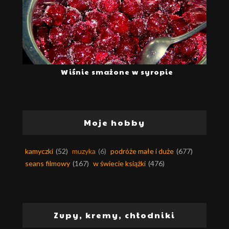
Wiśnie smażone w syropie
Moje hobby
kamyczki
(52)
muzyka
(6)
podróże małe i duże
(677)
seans filmowy
(167)
w świecie książki
(476)
Zupy, kremy, chłodniki