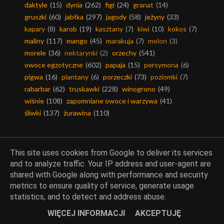
daktyle
(15)
dynia
(262)
figi
(24)
granat
(14)
gruszki
(60)
jabłka
(297)
jagody
(58)
jeżyny
(33)
kapary
(8)
karob
(19)
kasztany
(7)
kiwi
(10)
kokos
(7)
maliny
(117)
mango
(45)
marakuja
(7)
melon
(3)
morele
(36)
nektarynki
(2)
orzechy
(541)
owoce egzotyczne
(602)
papaja
(15)
persymona
(6)
pigwa
(16)
plantany
(6)
porzeczki
(73)
poziomki
(7)
rabarbar
(62)
truskawki
(228)
winogrono
(49)
wiśnie
(108)
zapomniane owoce i warzywa
(41)
śliwki
(137)
żurawina
(110)
This site uses cookies from Google to deliver its services
Warzywa
and to analyze traffic. Your IP address and user-agent are
shared with Google along with performance and security
metrics to ensure quality of service, generate usage
awokado
(99)
bakłażany
(72)
botwina
(29)
statistics, and to detect and address abuse.
brokuły
(136)
buraki
(143)
bób
(76)
cebula
(905)
WIĘCEJ INFORMACJI
AKCEPTUJĘ
chrzan
(66)
cukinia-kabaczek
(251)
czosnek
(1464)