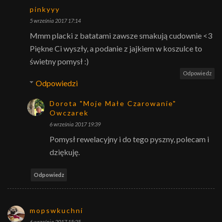
pinkyyy
5 września 2017 17:14
Mmm placki z batatami zawsze smakują cudownie <3
Piękne Ci wyszły, a podanie z jajkiem w koszulce to
świetny pomysł :)
Odpowiedz
Odpowiedzi
Dorota "Moje Małe Czarowanie"
Owczarek
6 września 2017 19:39
Pomysł rewelacyjny i do tego pyszny, polecam i
dziękuję.
Odpowiedz
mopswkuchni
6 września 2017 15:25