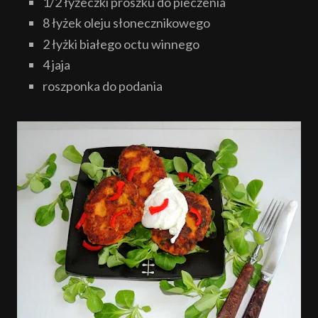
1/2 łyżeczki proszku do pieczenia
8 łyżek oleju słonecznikowego
2 łyżki białego octu winnego
4 jaja
roszponka do podania