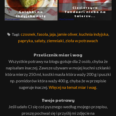
Ciecierzyca
Gołąbki na
Tandoori niebo na
indyjską nutę
talerzu...
czosnek
,
fasola
,
jaja
,
jamie oliver
,
kuchnia indyjska
,
Tagi:
papryka
,
sałaty
,
ziemniaki
,
zioła w potrawach
Przelicznik miar i wag
Wszystkie potrawy na blogu gotuje dla 2 osób, chyba że
napisałam inaczej. Zawsze używam w mojej kuchni szklanki
która mierzy 250 ml, kostki masła która waży 200 g i puszki
np. pomidorów która waży 400 g, chyba że w przepisie
sugeruje inaczej.
Więcej na temat miar i wag
.
Twoje potrawy
Jeśli udało Ci się coś pysznego według mojego przepisu,
proszę pochwal się i przyślij mi zdjęcie na