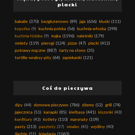
placki
bakalie
(370)
bezglutenowo
(89)
jaja
(636)
kluski
(111)
kopytka
(9)
kuchnia polska
(56)
kuchnia włoska
(398)
kuchnia łódzka
(9)
mąka
(1596)
naleśniki
(179)
omlety
(119)
pierogi
(124)
pizze
(47)
placki
(412)
potrawy mączne
(887)
tarty na słono
(35)
tortille-wrabsy-pity
(64)
zapiekanki
(121)
Coś do pieczywa
dipy
(44)
domowe pieczywo
(786)
dżemy
(52)
grill
(74)
jajecznica
(51)
kanapki
(85)
kiełbasa
(441)
kiszonki
(43)
konfitury
(43)
kotlety
(110)
marynaty
(109)
pasty
(213)
pasztety
(37)
smalec
(41)
wędliny
(40)
śledzie
(51)
śniadania
(1063)