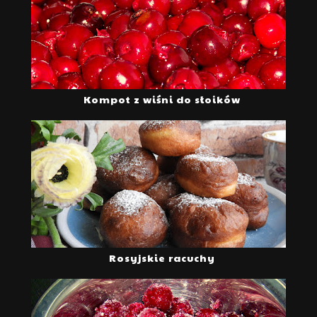
Kompot z wiśni do słoików
Rosyjskie racuchy