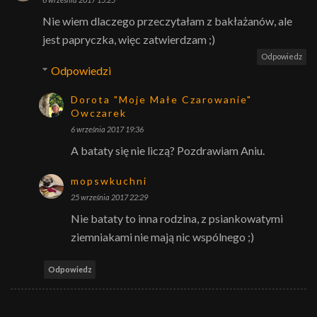
Nie wiem dlaczego przeczytałam z bakłażanów, ale
jest papryczka, więc zatwierdzam ;)
Odpowiedz
Odpowiedzi
Dorota "Moje Małe Czarowanie"
Owczarek
6 września 2017 19:36
A bataty się nie liczą? Pozdrawiam Aniu.
mopswkuchni
25 września 2017 22:29
Nie bataty to inna rodzina, z psiankowatymi
ziemniakami nie mają nic wspólnego ;)
Odpowiedz