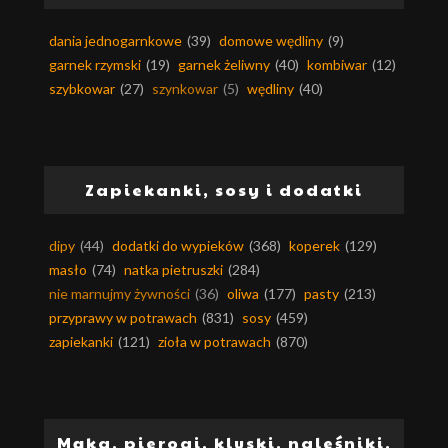
dania jednogarnkowe
(39)
domowe wędliny
(9)
garnek rzymski
(19)
garnek żeliwny
(40)
kombiwar
(12)
szybkowar
(27)
szynkowar
(5)
wędliny
(40)
Zapiekanki, sosy i dodatki
dipy
(44)
dodatki do wypieków
(368)
koperek
(129)
masło
(74)
natka pietruszki
(284)
nie marnujmy żywności
(36)
oliwa
(177)
pasty
(213)
przyprawy w potrawach
(831)
sosy
(459)
zapiekanki
(121)
zioła w potrawach
(870)
Mąka, pierogi, kluski, naleśniki,