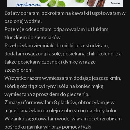
Bataty obrałam, pokroiłam na kawałki i ugotowałam w
osolonej wodzie.
Potem je odcedziłam, odparowałam i utłukłam
tłuczkiem do ziemniaków.
Przełożyłam ziemniaki do miski, przestudziłam,
dodałam osączoną fasolę, posiekaną chili i kolendrę a
także posiekany czosnek i dymkę wraz ze
szczypiorem.
Wszystko razem wymieszałam dodając jeszcze kmin,
skórkę otartą z cytryny i sól a na koniec mąkę
wymieszaną z proszkiem do pieczenia.
Z masy uformowałam 8 placków, obtoczyłam je w
mące i smażyłam na oleju z obu stron na złoty kolor.
W ganku zagotowałam wodę, wlałam ocet i zrobiłam
pośrodku garnka wir przy pomocy łyżki.