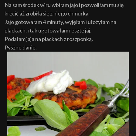
Na sam środek wiru wbiłam jajo i pozwoliłam mu się
kręcić aż zrobiła się z niego chmurka.
Jajo gotowałam 4 minuty, wyjęłam i ułożyłam na
plackach, i tak ugotowałam resztę jaj.
Podałam jaja na plackach z roszponką.
Pyszne danie.