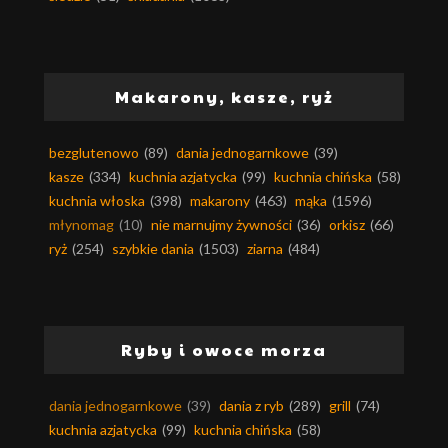
Makarony, kasze, ryż
bezglutenowo
(89)
dania jednogarnkowe
(39)
kasze
(334)
kuchnia azjatycka
(99)
kuchnia chińska
(58)
kuchnia włoska
(398)
makarony
(463)
mąka
(1596)
młynomag
(10)
nie marnujmy żywności
(36)
orkisz
(66)
ryż
(254)
szybkie dania
(1503)
ziarna
(484)
Ryby i owoce morza
dania jednogarnkowe
(39)
dania z ryb
(289)
grill
(74)
kuchnia azjatycka
(99)
kuchnia chińska
(58)