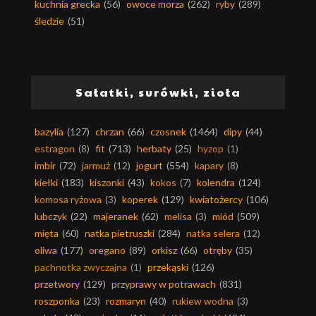
kuchnia grecka
(56)
owoce morza
(262)
ryby
(289)
śledzie
(51)
Sałatki, surówki, zioła
bazylia
(127)
chrzan
(66)
czosnek
(1464)
dipy
(44)
estragon
(8)
fit
(713)
herbaty
(25)
hyzop
(1)
imbir
(72)
jarmuż
(12)
jogurt
(554)
kapary
(8)
kiełki
(183)
kiszonki
(43)
kokos
(7)
kolendra
(124)
komosa ryżowa
(3)
koperek
(129)
kwiatożercy
(106)
lubczyk
(22)
majeranek
(62)
melisa
(3)
miód
(509)
mięta
(60)
natka pietruszki
(284)
natka selera
(12)
oliwa
(177)
oregano
(89)
orkisz
(66)
otręby
(35)
pachnotka zwyczajna
(1)
przekąski
(126)
przetwory
(129)
przyprawy w potrawach
(831)
roszponka
(23)
rozmaryn
(40)
rukiew wodna
(3)