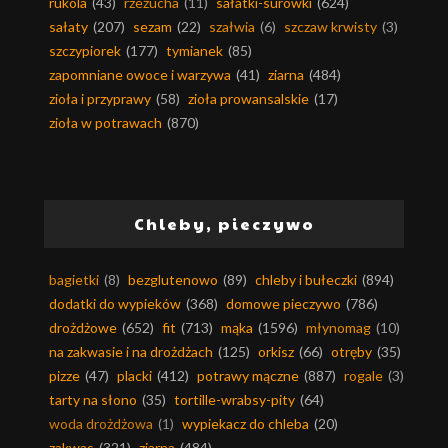
rukola
(43)
rzeżucha
(11)
sałatki-surówki
(624)
sałaty
(207)
sezam
(22)
szałwia
(6)
szczaw krwisty
(3)
szczypiorek
(177)
tymianek
(85)
zapomniane owoce i warzywa
(41)
ziarna
(484)
zioła i przyprawy
(58)
zioła prowansalskie
(17)
zioła w potrawach
(870)
Chleby, pieczywo
bagietki
(8)
bezglutenowo
(89)
chleby i bułeczki
(894)
dodatki do wypieków
(368)
domowe pieczywo
(786)
drożdżowe
(652)
fit
(713)
mąka
(1596)
młynomag
(10)
na zakwasie i na drożdżach
(125)
orkisz
(66)
otręby
(35)
pizze
(47)
placki
(412)
potrawy mączne
(887)
rogale
(3)
tarty na słono
(35)
tortille-wrabsy-pity
(64)
woda drożdżowa
(1)
wypiekacz do chleba
(20)
zakwas
(321)
ziarna
(484)