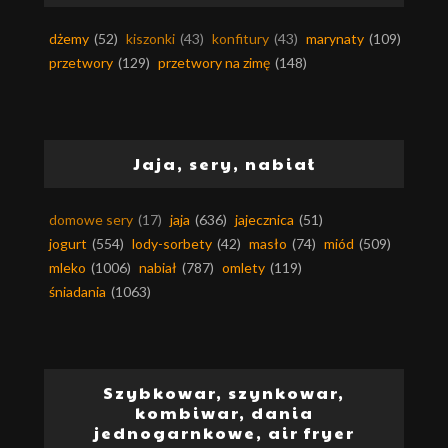
dżemy
(52)
kiszonki
(43)
konfitury
(43)
marynaty
(109)
przetwory
(129)
przetwory na zimę
(148)
Jaja, sery, nabiał
domowe sery
(17)
jaja
(636)
jajecznica
(51)
jogurt
(554)
lody-sorbety
(42)
masło
(74)
miód
(509)
mleko
(1006)
nabiał
(787)
omlety
(119)
śniadania
(1063)
Szybkowar, szynkowar,
kombiwar, dania
jednogarnkowe, air fryer