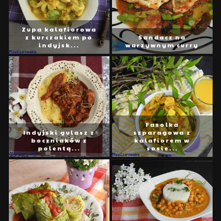
Zupa kalafiorowa
z kurczakiem po
Sandacz na
indyjsk...
warzywnym curry
Fasolka
Indyjski gulasz z
szparagowa z
boczniaków z
kalafiorem w
polentą...
sosie...