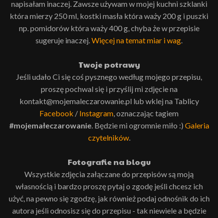
napisałam inaczej. Zawsze używam w mojej kuchni szklanki
która mierzy 250 ml, kostki masła która waży 200 g i puszki
np. pomidorów która waży 400 g, chyba że w przepisie
sugeruje inaczej.
Więcej na temat miar i wag
.
Twoje potrawy
Jeśli udało Ci się coś pysznego według mojego przepisu,
proszę pochwal się i przyślij mi zdjęcie na
kontakt@mojemaleczarowanie.pl lub wklej na Tablicy
Facebook
/
Instagram
, oznaczając tagiem
#mojemałeczarowanie
. Będzie mi ogromnie miło :)
Galeria
czytelników
.
Fotografie na blogu
Wszystkie zdjęcia załączane do przepisów są moją
własnością i bardzo proszę pytaj o zgodę jeśli chcesz ich
użyć, na pewno się zgodzę, jak również podaj odnośnik do ich
autora jeśli odnosisz się do przepisu - tak niewiele a będzie