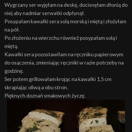
Wygrzany ser wyjęłam na deskę, docisnęłam dłonią do
niej aby nadmiar serwatki odpłynął.
Posypałam kawałki sera solą morską i miętą i złożyłam
na pół.
Po złożeniu na wierzchu również posypałam solą i
miętą.
Kawałki sera pozostawiłam na ręczniku papierowym
do osączenia, zmieniając ręczniki w razie potrzeby na
godzinę.
Ser potem grillowałam krojąc na kawałki 1,5 cm
skrapiając oliwą a obu stron.
Pięknych doznań smakowych życzę.