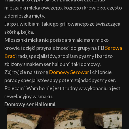
mieszanki mleka owczego, koziego i krowiego, często
z domieszką mięty.
Ja go uwielbiam, takiego grillowanego ze świszcząca
skórką, bajka.
Mieszanki mleka nie posiadałam ale mam mleko
krowie i dzięki przynależności do grupy na FB
Serowa
Brać
i radą specjalistów, zrobiłam pyszny i bardzo
zbliżony smakiem ser halloumi taki domowy.
Zajrzyjcie na stronę
Domowy Serowar
i chłońcie
porady specjalistów aby potem zajadać pyszny ser.
Polecam i Wam bo nie jest trudny w wykonaniu a jest
rewelacyjny w smaku.
Domowy ser Halloumi.