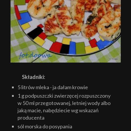
Składniki:
5 litrów mleka - ja dałam krowie
1 g podpuszczki zwierzęcej rozpuszczony
w 50 ml przegotowanej, letniej wody albo
jaką macie, nabędziecie wg wskazań
producenta
sól morska do posypania