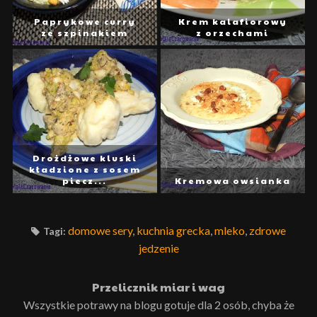
Paprykowe curry
Krem kalafiorowy
ze szpinakiem
z orzechami
Drożdżowe kluski
kładzione z sosem
piecz...
Kremowa owsianka
domowe sery
,
kuchnia grecka
,
mleko
,
zdrowe
Tagi:
jedzenie
Przelicznik miar i wag
Wszystkie potrawy na blogu gotuje dla 2 osób, chyba że