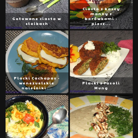
Ciasto z kaszy
manny z
Gotowane ciasto w
borówkami -
słoikach
piecz...
Placki Cachapas -
wenezuelskie
Placki z fasoli
naleśniki...
Mung