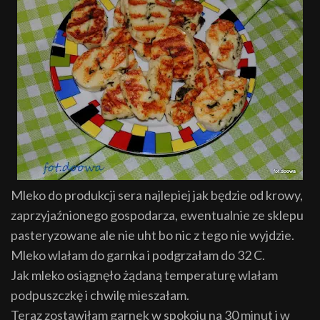
Mleko do produkcji sera najlepiej jak będzie od krowy,
zaprzyjaźnionego gospodarza, ewentualnie ze sklepu
pasteryzowane ale nie uht bo nic z tego nie wyjdzie.
Mleko wlałam do garnka i podgrzałam do 32 C.
Jak mleko osiągnęło żądaną temperaturę wlałam
podpuszczkę i chwilę mieszałam.
Teraz zostawiłam garnek w spokoju na 30 minut i w