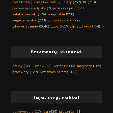
dieta lchf
(6)
dieta low carb
(2)
diety
(257)
fit
(713)
kuchnia ajurwedyjska
(2)
przepisy z prl-u
(51)
sałatki-surówki
(624)
wegańskie
(228)
wegetariańskie
(273)
zdrowe dodatki
(927)
zdrowe jedzenie
(2040)
zupy
(427)
żyjmy zdrowo
(754)
Przetwory, kiszonki
dżemy
(52)
kiszonki
(43)
konfitury
(43)
marynaty
(109)
przetwory
(129)
przetwory na zimę
(148)
Jaja, sery, nabiał
domowe sery
(17)
jaja
(636)
jajecznica
(51)