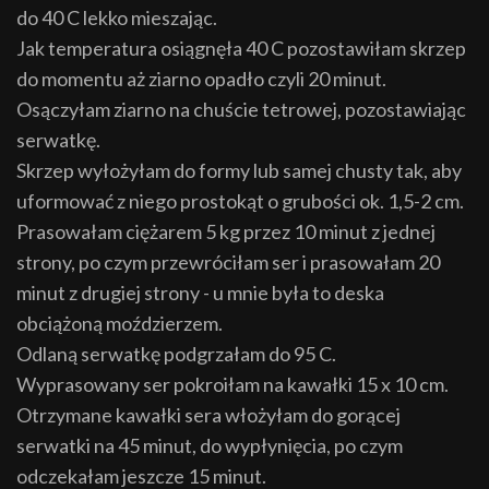
do 40 C lekko mieszając.
Jak temperatura osiągnęła 40 C pozostawiłam skrzep
do momentu aż ziarno opadło czyli 20 minut.
Osączyłam ziarno na chuście tetrowej, pozostawiając
serwatkę.
Skrzep wyłożyłam do formy lub samej chusty tak, aby
uformować z niego prostokąt o grubości ok. 1,5-2 cm.
Prasowałam ciężarem 5 kg przez 10 minut z jednej
strony, po czym przewróciłam ser i prasowałam 20
minut z drugiej strony - u mnie była to deska
obciążoną moździerzem.
Odlaną serwatkę podgrzałam do 95 C.
Wyprasowany ser pokroiłam na kawałki 15 x 10 cm.
Otrzymane kawałki sera włożyłam do gorącej
serwatki na 45 minut, do wypłynięcia, po czym
odczekałam jeszcze 15 minut.