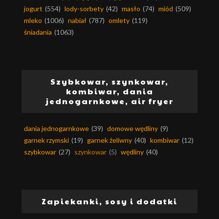
jogurt
(554)
lody-sorbety
(42)
masło
(74)
miód
(509)
mleko
(1006)
nabiał
(787)
omlety
(119)
śniadania
(1063)
Szybkowar, szynkowar,
kombiwar, dania
jednogarnkowe, air fryer
dania jednogarnkowe
(39)
domowe wędliny
(9)
garnek rzymski
(19)
garnek żeliwny
(40)
kombiwar
(12)
szybkowar
(27)
szynkowar
(5)
wędliny
(40)
Zapiekanki, sosy i dodatki