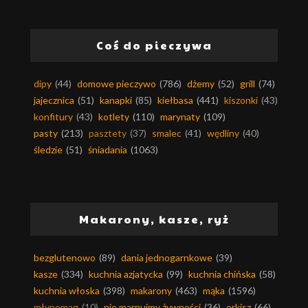
Coś do pieczywa
dipy
(44)
domowe pieczywo
(786)
dżemy
(52)
grill
(74)
jajecznica
(51)
kanapki
(85)
kiełbasa
(441)
kiszonki
(43)
konfitury
(43)
kotlety
(110)
marynaty
(109)
pasty
(213)
pasztety
(37)
smalec
(41)
wędliny
(40)
śledzie
(51)
śniadania
(1063)
Makarony, kasze, ryż
bezglutenowo
(89)
dania jednogarnkowe
(39)
kasze
(334)
kuchnia azjatycka
(99)
kuchnia chińska
(58)
kuchnia włoska
(398)
makarony
(463)
mąka
(1596)
młynomag
(10)
nie marnujmy żywności
(36)
orkisz
(66)