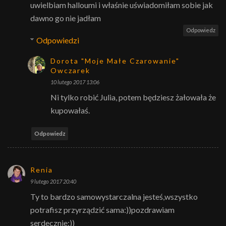
uwielbiam halloumi i właśnie uświadomiłam sobie jak
dawno go nie jadłam
Odpowiedz
Odpowiedzi
Dorota "Moje Małe Czarowanie"
Owczarek
10 lutego 2017 13:06
Ni tylko robić Julia, potem będziesz żałowała że
kupowałaś.
Odpowiedz
Renia
9 lutego 2017 20:40
Ty to bardzo samowystarczalna jesteś,wszystko
potrafisz przyrządzić sama:))pozdrawiam
serdecznie:))