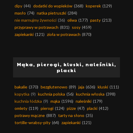
dipy
(44)
dodatki do wypieków
(368)
koperek
(129)
masło
(74)
natka pietruszki
(284)
nie marnujmy żywności
(36)
oliwa
(177)
pasty
(213)
przyprawy w potrawach
(831)
sosy
(459)
zapiekanki
(121)
zioła w potrawach
(870)
Mąka, pierogi, kluski, naleśniki,
placki
bakalie
(370)
bezglutenowo
(89)
jaja
(636)
kluski
(111)
kopytka
(9)
kuchnia polska
(56)
kuchnia włoska
(398)
kuchnia łódzka
(9)
mąka
(1596)
naleśniki
(179)
omlety
(119)
pierogi
(124)
pizze
(47)
placki
(412)
potrawy mączne
(887)
tarty na słono
(35)
tortille-wrabsy-pity
(64)
zapiekanki
(121)