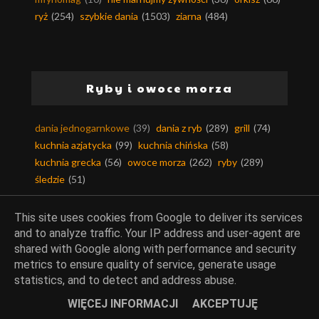
ryż
(254)
szybkie dania
(1503)
ziarna
(484)
Ryby i owoce morza
dania jednogarnkowe
(39)
dania z ryb
(289)
grill
(74)
kuchnia azjatycka
(99)
kuchnia chińska
(58)
kuchnia grecka
(56)
owoce morza
(262)
ryby
(289)
śledzie
(51)
This site uses cookies from Google to deliver its services
and to analyze traffic. Your IP address and user-agent are
shared with Google along with performance and security
Sałatki, surówki, zioła
metrics to ensure quality of service, generate usage
statistics, and to detect and address abuse.
bazylia
(127)
chrzan
(66)
czosnek
(1464)
dipy
(44)
WIĘCEJ INFORMACJI
AKCEPTUJĘ
estragon
(8)
fit
(713)
herbaty
(25)
hyzop
(1)