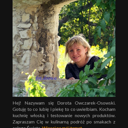
Hej! Nazywam się Dorota Owczarek-Osowski.
Gotuję to co lubię i piekę to co uwielbiam. Kocham
kuchnię włoską i testowanie nowych produktów.
Zapraszam Cię w kulinarną podróż po smakach z
całego Świata.
Więcej na mój temat
.