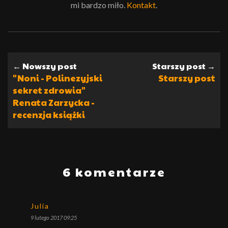
mi bardzo miło.
Kontakt
.
← Nowszy post
Starszy post →
"Noni - Polinezyjski
Starszy post
sekret zdrowia"
Renata Zarzycka -
recenzja książki
6 komentarze
Julia
9 lutego 2017 09:25