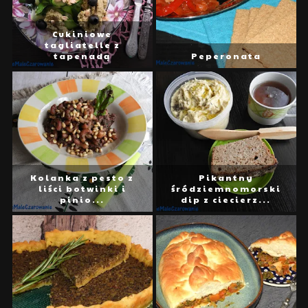
Cukiniowe
tagliatelle z
tapenadą
Peperonata
Kolanka z pesto z
Pikantny
liści botwinki i
śródziemnomorski
pinio...
dip z ciecierz...