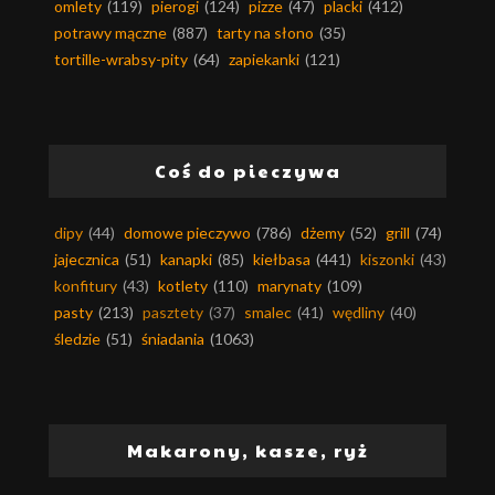
omlety
(119)
pierogi
(124)
pizze
(47)
placki
(412)
potrawy mączne
(887)
tarty na słono
(35)
tortille-wrabsy-pity
(64)
zapiekanki
(121)
Coś do pieczywa
dipy
(44)
domowe pieczywo
(786)
dżemy
(52)
grill
(74)
jajecznica
(51)
kanapki
(85)
kiełbasa
(441)
kiszonki
(43)
konfitury
(43)
kotlety
(110)
marynaty
(109)
pasty
(213)
pasztety
(37)
smalec
(41)
wędliny
(40)
śledzie
(51)
śniadania
(1063)
Makarony, kasze, ryż