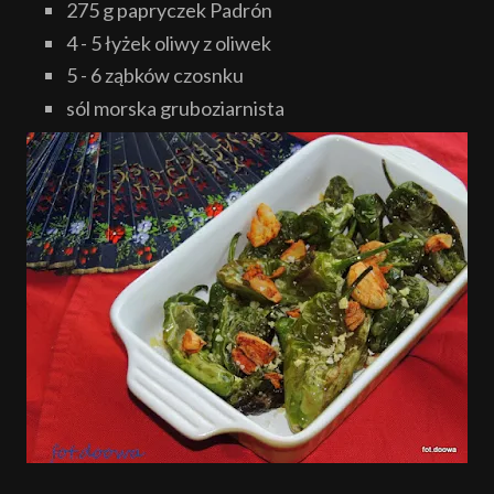
275 g papryczek Padrón
4 - 5 łyżek oliwy z oliwek
5 - 6 ząbków czosnku
sól morska gruboziarnista