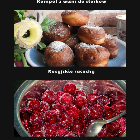
Kompot z wiśni do słoików
Rosyjskie racuchy