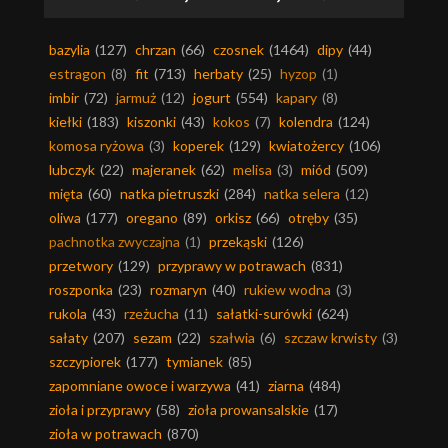
bazylia
(127)
chrzan
(66)
czosnek
(1464)
dipy
(44)
estragon
(8)
fit
(713)
herbaty
(25)
hyzop
(1)
imbir
(72)
jarmuż
(12)
jogurt
(554)
kapary
(8)
kiełki
(183)
kiszonki
(43)
kokos
(7)
kolendra
(124)
komosa ryżowa
(3)
koperek
(129)
kwiatożercy
(106)
lubczyk
(22)
majeranek
(62)
melisa
(3)
miód
(509)
mięta
(60)
natka pietruszki
(284)
natka selera
(12)
oliwa
(177)
oregano
(89)
orkisz
(66)
otręby
(35)
pachnotka zwyczajna
(1)
przekąski
(126)
przetwory
(129)
przyprawy w potrawach
(831)
roszponka
(23)
rozmaryn
(40)
rukiew wodna
(3)
rukola
(43)
rzeżucha
(11)
sałatki-surówki
(624)
sałaty
(207)
sezam
(22)
szałwia
(6)
szczaw krwisty
(3)
szczypiorek
(177)
tymianek
(85)
zapomniane owoce i warzywa
(41)
ziarna
(484)
zioła i przyprawy
(58)
zioła prowansalskie
(17)
zioła w potrawach
(870)