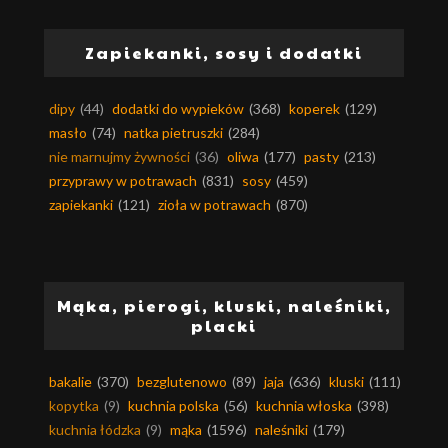
Zapiekanki, sosy i dodatki
dipy
(44)
dodatki do wypieków
(368)
koperek
(129)
masło
(74)
natka pietruszki
(284)
nie marnujmy żywności
(36)
oliwa
(177)
pasty
(213)
przyprawy w potrawach
(831)
sosy
(459)
zapiekanki
(121)
zioła w potrawach
(870)
Mąka, pierogi, kluski, naleśniki,
placki
bakalie
(370)
bezglutenowo
(89)
jaja
(636)
kluski
(111)
kopytka
(9)
kuchnia polska
(56)
kuchnia włoska
(398)
kuchnia łódzka
(9)
mąka
(1596)
naleśniki
(179)