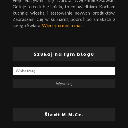
Hej! Nazywam się Dorota Owczarek-Osowski.
Gotuję to co lubię i piekę to co uwielbiam. Kocham
kuchnię włoską i testowanie nowych produktów.
Zapraszam Cię w kulinarną podróż po smakach z
całego Świata.
Więcej na mój temat
.
Szukaj na tym blogu
Śledź M.M.Cz.