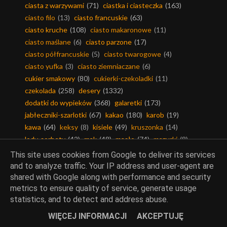
ciasta z warzywami
(71)
ciastka i ciasteczka
(163)
ciasto filo
(13)
ciasto francuskie
(63)
ciasto kruche
(108)
ciasto makaronowe
(11)
ciasto maślane
(6)
ciasto parzone
(17)
ciasto półfrancuskie
(5)
ciasto twarogowe
(4)
ciasto yufka
(3)
ciasto ziemniaczane
(6)
cukier smakowy
(80)
cukierki-czekoladki
(11)
czekolada
(258)
desery
(1332)
dodatki do wypieków
(368)
galaretki
(173)
jabłeczniki-szarlotki
(67)
kakao
(180)
karob
(19)
kawa
(64)
keksy
(8)
kisiele
(49)
kruszonka
(14)
lody-sorbety
(42)
mak
(48)
masło
(74)
mazurki
(8)
miód
(509)
muffinki
(24)
mąka
(1596)
pierniki
(20)
This site uses cookies from Google to deliver its services
pączki i faworki
(13)
rolady
(20)
rurki
(1)
serniki
(327)
and to analyze traffic. Your IP address and user-agent are
suflety
(3)
tarta na słodko
(42)
torty
(55)
shared with Google along with performance and security
weekendowa cukiernia
(6)
metrics to ensure quality of service, generate usage
statistics, and to detect and address abuse.
WIĘCEJ INFORMACJI
AKCEPTUJĘ