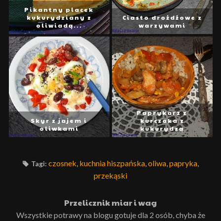
Pikantny placek
kukurydziany z
Ciasto drożdżowe z
oliwiadą...
warzywami
Paprykarz z
Skyr z jajem i
kurczaka z
oliwkami
kukurydzą
czosnek
,
kuchnia hiszpańska
,
oliwa
,
papryka
,
Tagi:
przekąski
Przelicznik miar i wag
Wszystkie potrawy na blogu gotuje dla 2 osób, chyba że