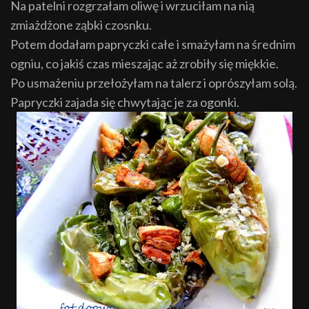
Na patelni rozgrzałam oliwę i wrzuciłam na nią
zmiażdżone ząbki czosnku.
Potem dodałam papryczki całe i smażyłam na średnim
ogniu, co jakiś czas mieszając aż zrobiły się miękkie.
Po usmażeniu przełożyłam na talerz i oprószyłam solą.
Papryczki zajada się chwytając je za ogonki.