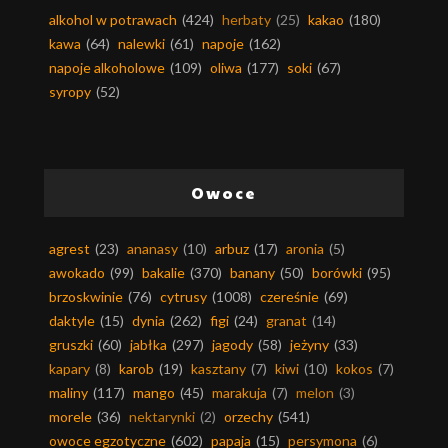
alkohol w potrawach
(424)
herbaty
(25)
kakao
(180)
kawa
(64)
nalewki
(61)
napoje
(162)
napoje alkoholowe
(109)
oliwa
(177)
soki
(67)
syropy
(52)
Owoce
agrest
(23)
ananasy
(10)
arbuz
(17)
aronia
(5)
awokado
(99)
bakalie
(370)
banany
(50)
borówki
(95)
brzoskwinie
(76)
cytrusy
(1008)
czereśnie
(69)
daktyle
(15)
dynia
(262)
figi
(24)
granat
(14)
gruszki
(60)
jabłka
(297)
jagody
(58)
jeżyny
(33)
kapary
(8)
karob
(19)
kasztany
(7)
kiwi
(10)
kokos
(7)
maliny
(117)
mango
(45)
marakuja
(7)
melon
(3)
morele
(36)
nektarynki
(2)
orzechy
(541)
owoce egzotyczne
(602)
papaja
(15)
persymona
(6)