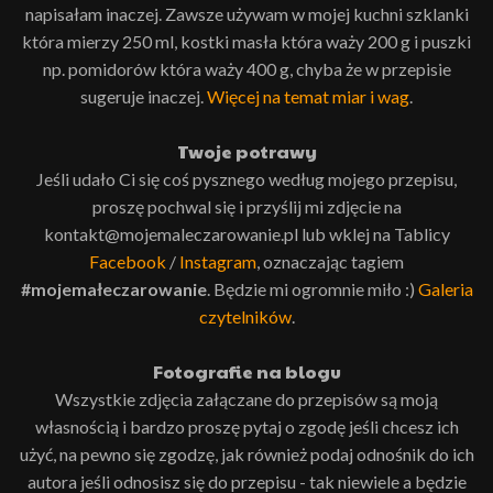
napisałam inaczej. Zawsze używam w mojej kuchni szklanki
która mierzy 250 ml, kostki masła która waży 200 g i puszki
np. pomidorów która waży 400 g, chyba że w przepisie
sugeruje inaczej.
Więcej na temat miar i wag
.
Twoje potrawy
Jeśli udało Ci się coś pysznego według mojego przepisu,
proszę pochwal się i przyślij mi zdjęcie na
kontakt@mojemaleczarowanie.pl lub wklej na Tablicy
Facebook
/
Instagram
, oznaczając tagiem
#mojemałeczarowanie
. Będzie mi ogromnie miło :)
Galeria
czytelników
.
Fotografie na blogu
Wszystkie zdjęcia załączane do przepisów są moją
własnością i bardzo proszę pytaj o zgodę jeśli chcesz ich
użyć, na pewno się zgodzę, jak również podaj odnośnik do ich
autora jeśli odnosisz się do przepisu - tak niewiele a będzie