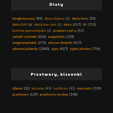
Diety
bezglutenowo
(89)
dieta dukana
(2)
dieta keto
(20)
dieta lchf
(6)
dieta low carb
(2)
diety
(257)
fit
(713)
kuchnia ajurwedyjska
(2)
przepisy z prl-u
(51)
sałatki-surówki
(624)
wegańskie
(228)
wegetariańskie
(273)
zdrowe dodatki
(927)
zdrowe jedzenie
(2040)
zupy
(427)
żyjmy zdrowo
(754)
Przetwory, kiszonki
dżemy
(52)
kiszonki
(43)
konfitury
(43)
marynaty
(109)
przetwory
(129)
przetwory na zimę
(148)