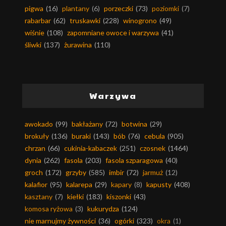
pigwa
(16)
plantany
(6)
porzeczki
(73)
poziomki
(7)
rabarbar
(62)
truskawki
(228)
winogrono
(49)
wiśnie
(108)
zapomniane owoce i warzywa
(41)
śliwki
(137)
żurawina
(110)
Warzywa
awokado
(99)
bakłażany
(72)
botwina
(29)
brokuły
(136)
buraki
(143)
bób
(76)
cebula
(905)
chrzan
(66)
cukinia-kabaczek
(251)
czosnek
(1464)
dynia
(262)
fasola
(203)
fasola szparagowa
(40)
groch
(172)
grzyby
(585)
imbir
(72)
jarmuż
(12)
kalafior
(95)
kalarepa
(29)
kapary
(8)
kapusty
(408)
kasztany
(7)
kiełki
(183)
kiszonki
(43)
komosa ryżowa
(3)
kukurydza
(124)
nie marnujmy żywności
(36)
ogórki
(323)
okra
(1)