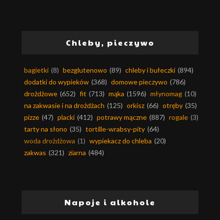
Chleby, pieczywo
bagietki
(8)
bezglutenowo
(89)
chleby i bułeczki
(894)
dodatki do wypieków
(368)
domowe pieczywo
(786)
drożdżowe
(652)
fit
(713)
mąka
(1596)
młynomag
(10)
na zakwasie i na drożdżach
(125)
orkisz
(66)
otręby
(35)
pizze
(47)
placki
(412)
potrawy mączne
(887)
rogale
(3)
tarty na słono
(35)
tortille-wrabsy-pity
(64)
woda drożdżowa
(1)
wypiekacz do chleba
(20)
zakwas
(321)
ziarna
(484)
Napoje i alkohole