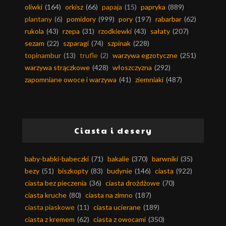
oliwki
(164)
orkisz
(66)
papaja
(15)
papryka
(889)
plantany
(6)
pomidory
(999)
pory
(197)
rabarbar
(62)
rukola
(43)
rzepa
(31)
rzodkiewki
(43)
sałaty
(207)
sezam
(22)
szparagi
(74)
szpinak
(228)
topinambur
(13)
trufle
(2)
warzywa egzotyczne
(251)
warzywa strączkowe
(428)
włoszczyzna
(292)
zapomniane owoce i warzywa
(41)
ziemniaki
(487)
Ciasta i desery
baby-babki-babeczki
(71)
bakalie
(370)
barwniki
(35)
bezy
(51)
biszkopty
(83)
budynie
(146)
ciasta
(922)
ciasta bez pieczenia
(36)
ciasta drożdżowe
(70)
ciasta kruche
(80)
ciasta na zimno
(187)
ciasta piaskowe
(11)
ciasta ucierane
(189)
ciasta z kremem
(62)
ciasta z owocami
(350)