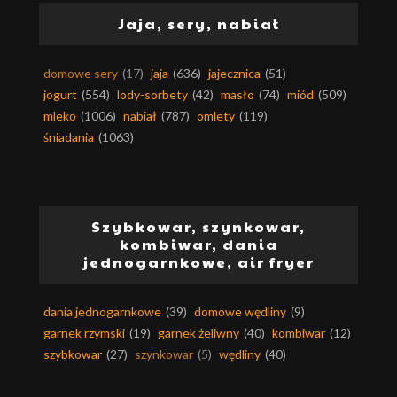
Jaja, sery, nabiał
domowe sery
(17)
jaja
(636)
jajecznica
(51)
jogurt
(554)
lody-sorbety
(42)
masło
(74)
miód
(509)
mleko
(1006)
nabiał
(787)
omlety
(119)
śniadania
(1063)
Szybkowar, szynkowar,
kombiwar, dania
jednogarnkowe, air fryer
dania jednogarnkowe
(39)
domowe wędliny
(9)
garnek rzymski
(19)
garnek żeliwny
(40)
kombiwar
(12)
szybkowar
(27)
szynkowar
(5)
wędliny
(40)