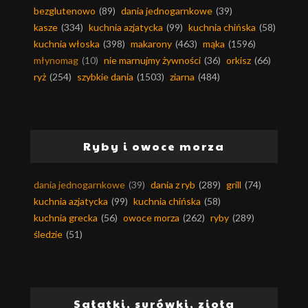
bezglutenowo
(89)
dania jednogarnkowe
(39)
kasze
(334)
kuchnia azjatycka
(99)
kuchnia chińska
(58)
kuchnia włoska
(398)
makarony
(463)
mąka
(1596)
młynomag
(10)
nie marnujmy żywności
(36)
orkisz
(66)
ryż
(254)
szybkie dania
(1503)
ziarna
(484)
Ryby i owoce morza
dania jednogarnkowe
(39)
dania z ryb
(289)
grill
(74)
kuchnia azjatycka
(99)
kuchnia chińska
(58)
kuchnia grecka
(56)
owoce morza
(262)
ryby
(289)
śledzie
(51)
Sałatki, surówki, zioła