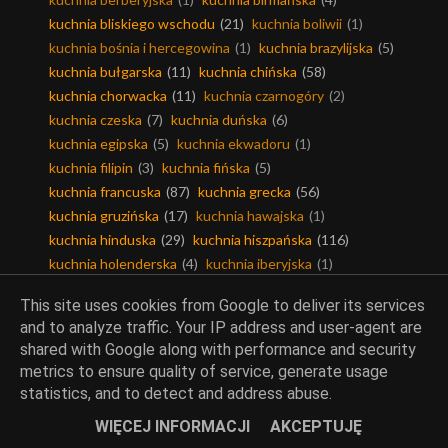
kuchnia bliskiego wschodu
(21)
kuchnia boliwii
(1)
kuchnia bośnia i hercegowina
(1)
kuchnia brazylijska
(5)
kuchnia bułgarska
(11)
kuchnia chińska
(58)
kuchnia chorwacka
(11)
kuchnia czarnogóry
(2)
kuchnia czeska
(7)
kuchnia duńska
(6)
kuchnia egipska
(5)
kuchnia ekwadoru
(1)
kuchnia filipin
(3)
kuchnia fińska
(5)
kuchnia francuska
(87)
kuchnia grecka
(56)
kuchnia gruzińska
(17)
kuchnia hawajska
(1)
kuchnia hinduska
(29)
kuchnia hiszpańska
(116)
kuchnia holenderska
(4)
kuchnia iberyjska
(1)
kuchnia indonezyjska
(2)
kuchnia indyjska
(110)
This site uses cookies from Google to deliver its services
kuchnia iranu
(6)
kuchnia irlandzka
(9)
and to analyze traffic. Your IP address and user-agent are
kuchnia islandzka
(2)
kuchnia izraela
(29)
shared with Google along with performance and security
kuchnia jamajki
(2)
kuchnia japońska
(32)
metrics to ensure quality of service, generate usage
kuchnia jemenu
(1)
kuchnia jerozolimy
(11)
statistics, and to detect and address abuse.
kuchnia kamerunu
(2)
kuchnia kanadyjska
(6)
WIĘCEJ INFORMACJI
AKCEPTUJĘ
kuchnia karaibska
(1)
kuchnia kolumbii
(1)