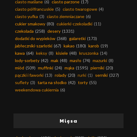
ciasto maślane
(6)
ciasto parzone
(17)
ciasto półfrancuskie
(5)
ciasto twarogowe
(4)
ciasto yufka
(3)
ciasto ziemniaczane
(6)
cukier smakowy
(80)
cukierki-czekoladki
(11)
czekolada
(258)
desery
(1331)
dodatki do wypieków
(368)
galaretki
(173)
jabłeczniki-szarlotki
(67)
kakao
(180)
karob
(19)
kawa
(64)
keksy
(8)
kisiele
(48)
kruszonka
(14)
lody-sorbety
(42)
mak
(48)
masło
(74)
mazurki
(8)
miód
(509)
muffinki
(24)
mąka
(1595)
pierniki
(20)
pączki i faworki
(13)
rolady
(20)
rurki
(1)
serniki
(327)
suflety
(3)
tarta na słodko
(42)
torty
(55)
weekendowa cukiernia
(6)
Mięsa