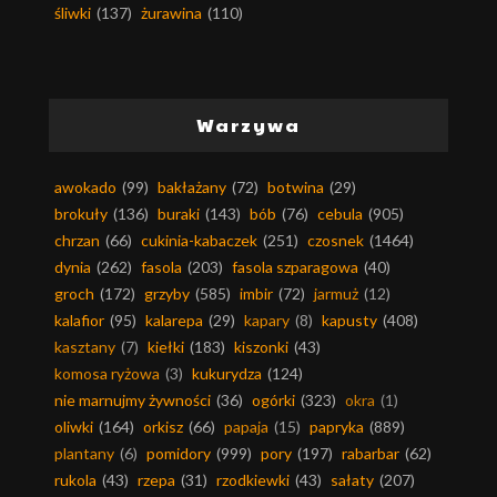
śliwki
(137)
żurawina
(110)
Warzywa
awokado
(99)
bakłażany
(72)
botwina
(29)
brokuły
(136)
buraki
(143)
bób
(76)
cebula
(905)
chrzan
(66)
cukinia-kabaczek
(251)
czosnek
(1464)
dynia
(262)
fasola
(203)
fasola szparagowa
(40)
groch
(172)
grzyby
(585)
imbir
(72)
jarmuż
(12)
kalafior
(95)
kalarepa
(29)
kapary
(8)
kapusty
(408)
kasztany
(7)
kiełki
(183)
kiszonki
(43)
komosa ryżowa
(3)
kukurydza
(124)
nie marnujmy żywności
(36)
ogórki
(323)
okra
(1)
oliwki
(164)
orkisz
(66)
papaja
(15)
papryka
(889)
plantany
(6)
pomidory
(999)
pory
(197)
rabarbar
(62)
rukola
(43)
rzepa
(31)
rzodkiewki
(43)
sałaty
(207)