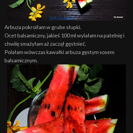
Arbuza pokroiłam w grube słupki.
Ocet balsamiczny, jakieś 100 ml wylałam na patelnię i
chwilę smażyłam aż zaczął gęstnieć.
Polałam wówczas kawałki arbuza gęstym sosem
balsamicznym.