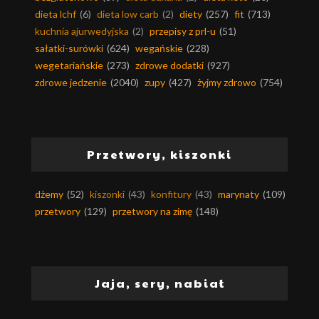
dieta lchf
(6)
dieta low carb
(2)
diety
(257)
fit
(713)
kuchnia ajurwedyjska
(2)
przepisy z prl-u
(51)
sałatki-surówki
(624)
wegańskie
(228)
wegetariańskie
(273)
zdrowe dodatki
(927)
zdrowe jedzenie
(2040)
zupy
(427)
żyjmy zdrowo
(754)
Przetwory, kiszonki
dżemy
(52)
kiszonki
(43)
konfitury
(43)
marynaty
(109)
przetwory
(129)
przetwory na zimę
(148)
Jaja, sery, nabiał