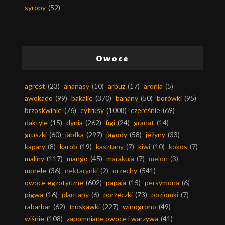
syropy
(52)
Owoce
agrest
(23)
ananasy
(10)
arbuz
(17)
aronia
(5)
awokado
(99)
bakalie
(370)
banany
(50)
borówki
(95)
brzoskwinie
(76)
cytrusy
(1008)
czereśnie
(69)
daktyle
(15)
dynia
(262)
figi
(24)
granat
(14)
gruszki
(60)
jabłka
(297)
jagody
(58)
jeżyny
(33)
kapary
(8)
karob
(19)
kasztany
(7)
kiwi
(10)
kokos
(7)
maliny
(117)
mango
(45)
marakuja
(7)
melon
(3)
morele
(36)
nektarynki
(2)
orzechy
(541)
owoce egzotyczne
(602)
papaja
(15)
persymona
(6)
pigwa
(16)
plantany
(6)
porzeczki
(73)
poziomki
(7)
rabarbar
(62)
truskawki
(227)
winogrono
(49)
wiśnie
(108)
zapomniane owoce i warzywa
(41)