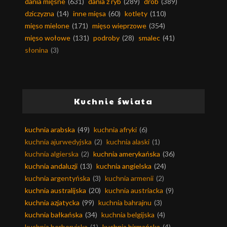
dania mięsne
(631)
dania z ryb
(289)
drób
(389)
dziczyzna
(14)
inne mięsa
(60)
kotlety
(110)
mięso mielone
(171)
mięso wieprzowe
(354)
mięso wołowe
(131)
podroby
(28)
smalec
(41)
słonina
(3)
Kuchnie świata
kuchnia arabska
(49)
kuchnia afryki
(6)
kuchnia ajurwedyjska
(2)
kuchnia alaski
(1)
kuchnia algierska
(2)
kuchnia amerykańska
(36)
kuchnia andaluzji
(13)
kuchnia angielska
(24)
kuchnia argentyńska
(3)
kuchnia armenii
(2)
kuchnia australijska
(20)
kuchnia austriacka
(9)
kuchnia azjatycka
(99)
kuchnia bahrajnu
(3)
kuchnia bałkańska
(34)
kuchnia belgijska
(4)
kuchnia berberyjska
(1)
kuchnia birmańska
(4)