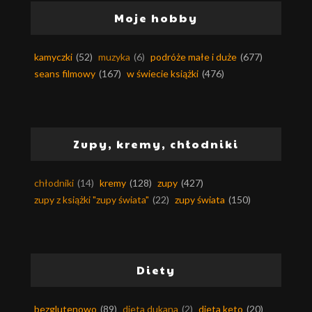
Moje hobby
kamyczki
(52)
muzyka
(6)
podróże małe i duże
(677)
seans filmowy
(167)
w świecie książki
(476)
Zupy, kremy, chłodniki
chłodniki
(14)
kremy
(128)
zupy
(427)
zupy z książki "zupy świata"
(22)
zupy świata
(150)
Diety
bezglutenowo
(89)
dieta dukana
(2)
dieta keto
(20)