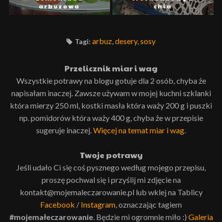
arbuzowa
chia
arbuz
,
desery
,
sosy
Tagi:
Przelicznik miar i wag
Wszystkie potrawy na blogu gotuje dla 2 osób, chyba że
napisałam inaczej. Zawsze używam w mojej kuchni szklanki
która mierzy 250 ml, kostki masła która waży 200 g i puszki
np. pomidorów która waży 400 g, chyba że w przepisie
sugeruje inaczej.
Więcej na temat miar i wag
.
Twoje potrawy
Jeśli udało Ci się coś pysznego według mojego przepisu,
proszę pochwal się i przyślij mi zdjęcie na
kontakt@mojemaleczarowanie.pl lub wklej na Tablicy
Facebook
/
Instagram
, oznaczając tagiem
#mojemałeczarowanie
. Będzie mi ogromnie miło :)
Galeria