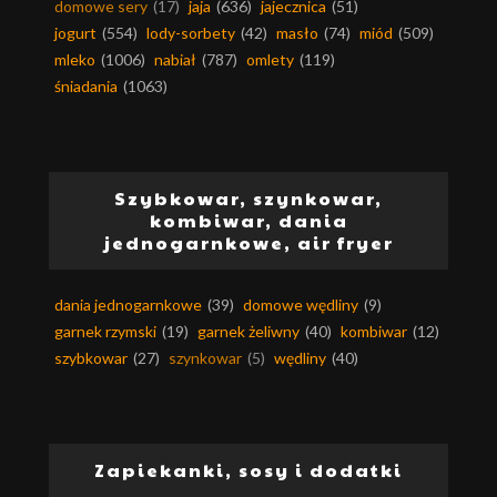
domowe sery
(17)
jaja
(636)
jajecznica
(51)
jogurt
(554)
lody-sorbety
(42)
masło
(74)
miód
(509)
mleko
(1006)
nabiał
(787)
omlety
(119)
śniadania
(1063)
Szybkowar, szynkowar,
kombiwar, dania
jednogarnkowe, air fryer
dania jednogarnkowe
(39)
domowe wędliny
(9)
garnek rzymski
(19)
garnek żeliwny
(40)
kombiwar
(12)
szybkowar
(27)
szynkowar
(5)
wędliny
(40)
Zapiekanki, sosy i dodatki