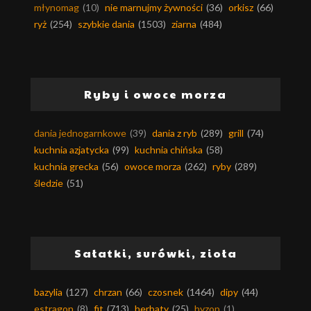
młynomag
(10)
nie marnujmy żywności
(36)
orkisz
(66)
ryż
(254)
szybkie dania
(1503)
ziarna
(484)
Ryby i owoce morza
dania jednogarnkowe
(39)
dania z ryb
(289)
grill
(74)
kuchnia azjatycka
(99)
kuchnia chińska
(58)
kuchnia grecka
(56)
owoce morza
(262)
ryby
(289)
śledzie
(51)
Sałatki, surówki, zioła
bazylia
(127)
chrzan
(66)
czosnek
(1464)
dipy
(44)
estragon
(8)
fit
(713)
herbaty
(25)
hyzop
(1)