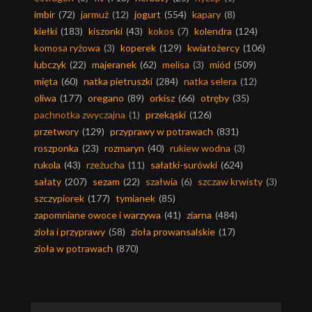
imbir
(72)
jarmuż
(12)
jogurt
(554)
kapary
(8)
kiełki
(183)
kiszonki
(43)
kokos
(7)
kolendra
(124)
komosa ryżowa
(3)
koperek
(129)
kwiatożercy
(106)
lubczyk
(22)
majeranek
(62)
melisa
(3)
miód
(509)
mięta
(60)
natka pietruszki
(284)
natka selera
(12)
oliwa
(177)
oregano
(89)
orkisz
(66)
otręby
(35)
pachnotka zwyczajna
(1)
przekąski
(126)
przetwory
(129)
przyprawy w potrawach
(831)
roszponka
(23)
rozmaryn
(40)
rukiew wodna
(3)
rukola
(43)
rzeżucha
(11)
sałatki-surówki
(624)
sałaty
(207)
sezam
(22)
szałwia
(6)
szczaw krwisty
(3)
szczypiorek
(177)
tymianek
(85)
zapomniane owoce i warzywa
(41)
ziarna
(484)
zioła i przyprawy
(58)
zioła prowansalskie
(17)
zioła w potrawach
(870)