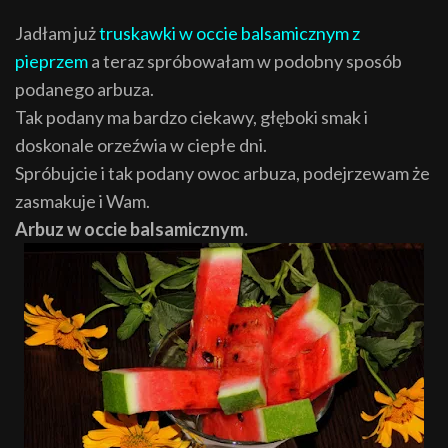
Jadłam już
truskawki w occie balsamicznym z
pieprze
m
a teraz spróbowałam w podobny sposób
podanego arbuza.
Tak podany ma bardzo ciekawy, głęboki smak i
doskonale orzeźwia w ciepłe dni.
Spróbujcie i tak podany owoc arbuza, podejrzewam że
zasmakuje i Wam.
Arbuz w occie balsamicznym.