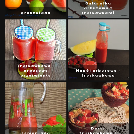
Galaretka
arbuzowa z
Arbuzolada
truskawkami
Truskawkowo -
arbuzowe
Napój arbuzowo -
orzeźwienie
truskawkowy
Deser
Lemoniada
truskawkowy z