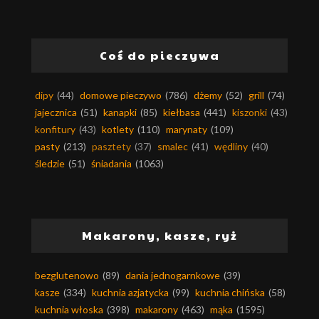
Coś do pieczywa
dipy
(44)
domowe pieczywo
(786)
dżemy
(52)
grill
(74)
jajecznica
(51)
kanapki
(85)
kiełbasa
(441)
kiszonki
(43)
konfitury
(43)
kotlety
(110)
marynaty
(109)
pasty
(213)
pasztety
(37)
smalec
(41)
wędliny
(40)
śledzie
(51)
śniadania
(1063)
Makarony, kasze, ryż
bezglutenowo
(89)
dania jednogarnkowe
(39)
kasze
(334)
kuchnia azjatycka
(99)
kuchnia chińska
(58)
kuchnia włoska
(398)
makarony
(463)
mąka
(1595)