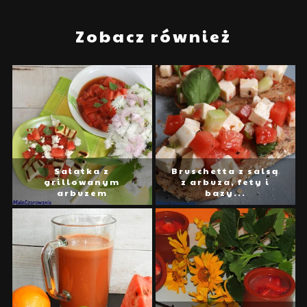
Zobacz również
Sałatka z
Bruschetta z salsą
grillowanym
z arbuza, fety i
arbuzem
bazy...