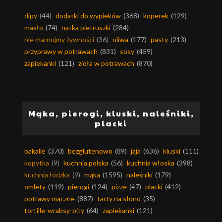
dipy
(44)
dodatki do wypieków
(368)
koperek
(129)
masło
(74)
natka pietruszki
(284)
nie marnujmy żywności
(36)
oliwa
(177)
pasty
(213)
przyprawy w potrawach
(831)
sosy
(459)
zapiekanki
(121)
zioła w potrawach
(870)
Mąka, pierogi, kluski, naleśniki,
placki
bakalie
(370)
bezglutenowo
(89)
jaja
(636)
kluski
(111)
kopytka
(9)
kuchnia polska
(56)
kuchnia włoska
(398)
kuchnia łódzka
(9)
mąka
(1595)
naleśniki
(179)
omlety
(119)
pierogi
(124)
pizze
(47)
placki
(412)
potrawy mączne
(887)
tarty na słono
(35)
tortille-wrabsy-pity
(64)
zapiekanki
(121)