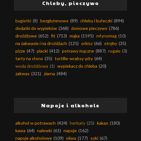
Chleby, pieczywo
bagietki
(8)
bezglutenowo
(89)
chleby i bułeczki
(894)
dodatki do wypieków
(368)
domowe pieczywo
(786)
drożdżowe
(652)
fit
(713)
mąka
(1595)
młynomag
(10)
na zakwasie i na drożdżach
(125)
orkisz
(66)
otręby
(35)
pizze
(47)
placki
(412)
potrawy mączne
(887)
rogale
(3)
tarty na słono
(35)
tortille-wrabsy-pity
(64)
woda drożdżowa
(1)
wypiekacz do chleba
(20)
zakwas
(321)
ziarna
(484)
Napoje i alkohole
alkohol w potrawach
(424)
herbaty
(25)
kakao
(180)
kawa
(64)
nalewki
(61)
napoje
(162)
napoje alkoholowe
(109)
oliwa
(177)
soki
(67)