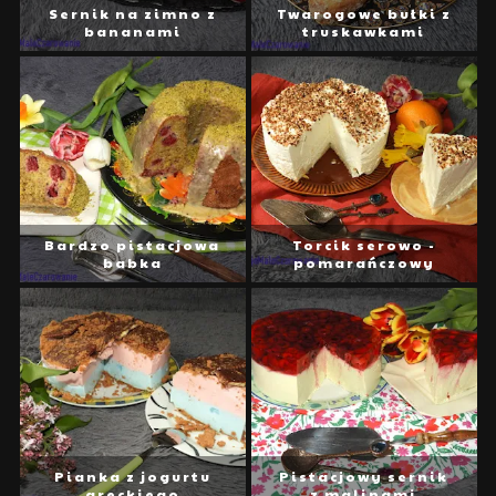
Sernik na zimno z
Twarogowe bułki z
bananami
truskawkami
Bardzo pistacjowa
Torcik serowo -
babka
pomarańczowy
Pianka z jogurtu
Pistacjowy sernik
greckiego
z malinami