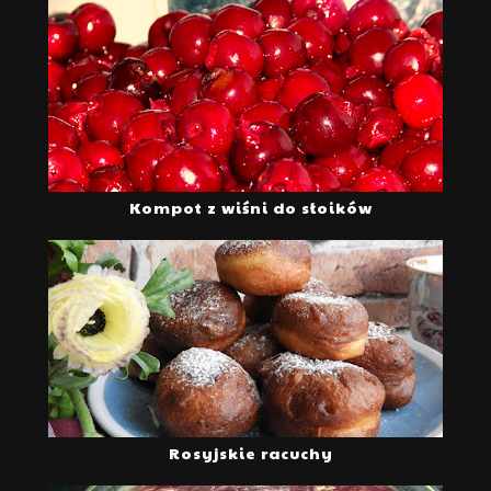
Kompot z wiśni do słoików
Rosyjskie racuchy