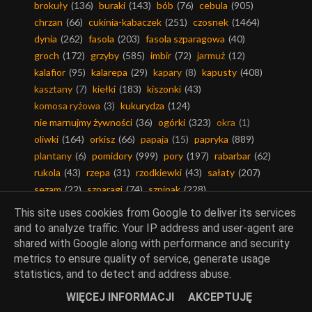
brokuły
(136)
buraki
(143)
bób
(76)
cebula
(905)
chrzan
(66)
cukinia-kabaczek
(251)
czosnek
(1464)
dynia
(262)
fasola
(203)
fasola szparagowa
(40)
groch
(172)
grzyby
(585)
imbir
(72)
jarmuż
(12)
kalafior
(95)
kalarepa
(29)
kapary
(8)
kapusty
(408)
kasztany
(7)
kiełki
(183)
kiszonki
(43)
komosa ryżowa
(3)
kukurydza
(124)
nie marnujmy żywności
(36)
ogórki
(323)
okra
(1)
oliwki
(164)
orkisz
(66)
papaja
(15)
papryka
(889)
plantany
(6)
pomidory
(999)
pory
(197)
rabarbar
(62)
rukola
(43)
rzepa
(31)
rzodkiewki
(43)
sałaty
(207)
sezam
(22)
szparagi
(74)
szpinak
(228)
topinambur
(13)
trufle
(2)
warzywa egzotyczne
(251)
This site uses cookies from Google to deliver its services
warzywa strączkowe
(428)
włoszczyzna
(292)
and to analyze traffic. Your IP address and user-agent are
zapomniane owoce i warzywa
(41)
ziemniaki
(487)
shared with Google along with performance and security
metrics to ensure quality of service, generate usage
statistics, and to detect and address abuse.
WIĘCEJ INFORMACJI
AKCEPTUJĘ
Ciasta i desery