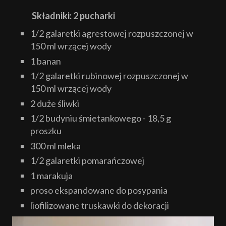
Składniki: 2 pucharki
1/2 galaretki agrestowej rozpuszczonej w
150 ml wrzącej wody
1 banan
1/2 galaretki rubinowej rozpuszczonej w
150 ml wrzącej wody
2 duże śliwki
1/2 budyniu śmietankowego - 18,5 g
proszku
300 ml mleka
1/2 galaretki pomarańczowej
1 marakuja
proso ekspandowane do posypania
liofilizowane truskawki do dekoracji