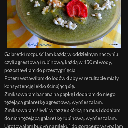
Galaretki rozpuściłam każdą w oddzielnym naczyniu
czyli agrestową i rubinową, każdą w 150 ml wody,
pozostawiłam do przestygnięcia.
Potem wstawiłam do lodówki aby w rezultacie miały
konsystencję lekko ścinającą się.
Zmiksowałam banana na papkę i dodałam do niego
tężejącą galaretkę agrestową, wymieszałam.
Zmiksowałam śliwki wraz ze skórką na mus i dodałam
do nich tężejącą galaretkę rubinową, wymieszałam.
Ugotowałam budyń na mleku i do gorącego wsypałam