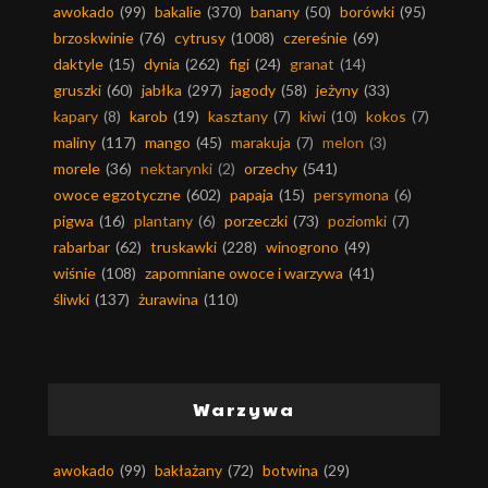
awokado
(99)
bakalie
(370)
banany
(50)
borówki
(95)
brzoskwinie
(76)
cytrusy
(1008)
czereśnie
(69)
daktyle
(15)
dynia
(262)
figi
(24)
granat
(14)
gruszki
(60)
jabłka
(297)
jagody
(58)
jeżyny
(33)
kapary
(8)
karob
(19)
kasztany
(7)
kiwi
(10)
kokos
(7)
maliny
(117)
mango
(45)
marakuja
(7)
melon
(3)
morele
(36)
nektarynki
(2)
orzechy
(541)
owoce egzotyczne
(602)
papaja
(15)
persymona
(6)
pigwa
(16)
plantany
(6)
porzeczki
(73)
poziomki
(7)
rabarbar
(62)
truskawki
(228)
winogrono
(49)
wiśnie
(108)
zapomniane owoce i warzywa
(41)
śliwki
(137)
żurawina
(110)
Warzywa
awokado
(99)
bakłażany
(72)
botwina
(29)