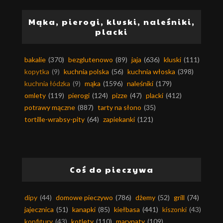
Mąka, pierogi, kluski, naleśniki,
placki
bakalie
(370)
bezglutenowo
(89)
jaja
(636)
kluski
(111)
kopytka
(9)
kuchnia polska
(56)
kuchnia włoska
(398)
kuchnia łódzka
(9)
mąka
(1596)
naleśniki
(179)
omlety
(119)
pierogi
(124)
pizze
(47)
placki
(412)
potrawy mączne
(887)
tarty na słono
(35)
tortille-wrabsy-pity
(64)
zapiekanki
(121)
Coś do pieczywa
dipy
(44)
domowe pieczywo
(786)
dżemy
(52)
grill
(74)
jajecznica
(51)
kanapki
(85)
kiełbasa
(441)
kiszonki
(43)
konfitury
(43)
kotlety
(110)
marynaty
(109)