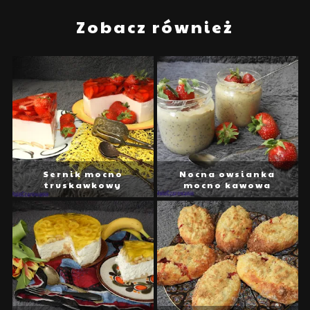
Zobacz również
Sernik mocno
Nocna owsianka
truskawkowy
mocno kawowa