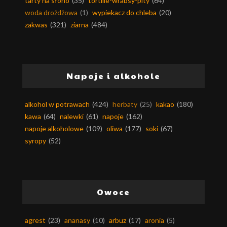
tarty na słono
(35)
tortille-wrabsy-pity
(64)
woda drożdżowa
(1)
wypiekacz do chleba
(20)
zakwas
(321)
ziarna
(484)
Napoje i alkohole
alkohol w potrawach
(424)
herbaty
(25)
kakao
(180)
kawa
(64)
nalewki
(61)
napoje
(162)
napoje alkoholowe
(109)
oliwa
(177)
soki
(67)
syropy
(52)
Owoce
agrest
(23)
ananasy
(10)
arbuz
(17)
aronia
(5)