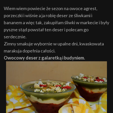
Wiem wiem powiecie że sezon na owoce agrest,
porzeczki i wiśnie a ja robię deser ze śliwkami i
bananem a więc tak, zakupiłam śliwki w markecie i były
pyszne stąd powstał ten deser i polecam go
serdecznie.
Zimny smakuje wybornie w upalne dni, kwaskowata
marakuja dopełnia całości.
Owocowy deser z galaretką i budyniem.