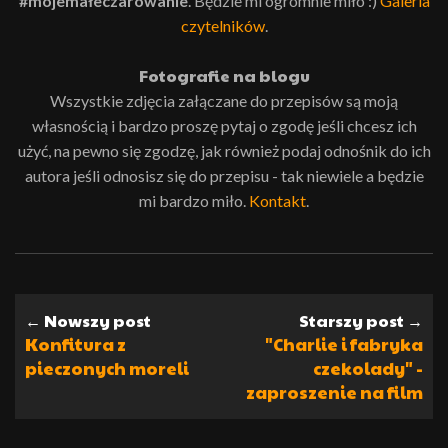
#mojemałeczarowanie
. Będzie mi ogromnie miło :)
Galeria
czytelników
.
Fotografie na blogu
Wszystkie zdjęcia załączane do przepisów są moją
własnością i bardzo proszę pytaj o zgodę jeśli chcesz ich
użyć, na pewno się zgodzę, jak również podaj odnośnik do ich
autora jeśli odnosisz się do przepisu - tak niewiele a będzie
mi bardzo miło.
Kontakt
.
← Nowszy post
Starszy post →
Konfitura z
"Charlie i fabryka
pieczonych moreli
czekolady" -
zaproszenie na film