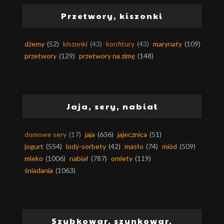
Przetwory, kiszonki
dżemy
(52)
kiszonki
(43)
konfitury
(43)
marynaty
(109)
przetwory
(129)
przetwory na zimę
(148)
Jaja, sery, nabiał
domowe sery
(17)
jaja
(636)
jajecznica
(51)
jogurt
(554)
lody-sorbety
(42)
masło
(74)
miód
(509)
mleko
(1006)
nabiał
(787)
omlety
(119)
śniadania
(1063)
Szybkowar, szynkowar,