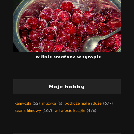
Wiśnie smażone w syropie
Moje hobby
kamyczki
(52)
muzyka
(6)
podróże małe i duże
(677)
seans filmowy
(167)
w świecie książki
(476)