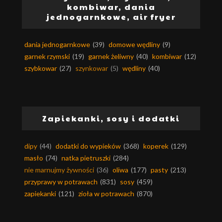
kombiwar, dania
jednogarnkowe, air fryer
dania jednogarnkowe
(39)
domowe wędliny
(9)
garnek rzymski
(19)
garnek żeliwny
(40)
kombiwar
(12)
szybkowar
(27)
szynkowar
(5)
wędliny
(40)
Zapiekanki, sosy i dodatki
dipy
(44)
dodatki do wypieków
(368)
koperek
(129)
masło
(74)
natka pietruszki
(284)
nie marnujmy żywności
(36)
oliwa
(177)
pasty
(213)
przyprawy w potrawach
(831)
sosy
(459)
zapiekanki
(121)
zioła w potrawach
(870)