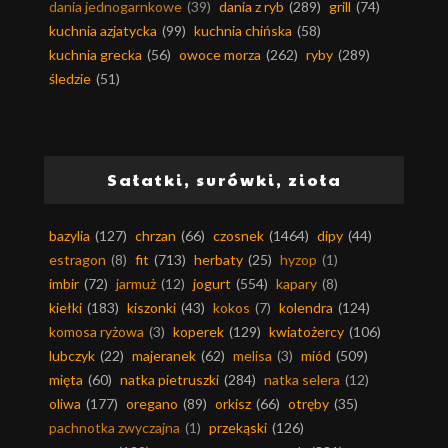
dania jednogarnkowe
(39)
dania z ryb
(289)
grill
(74)
kuchnia azjatycka
(99)
kuchnia chińska
(58)
kuchnia grecka
(56)
owoce morza
(262)
ryby
(289)
śledzie
(51)
Sałatki, surówki, zioła
bazylia
(127)
chrzan
(66)
czosnek
(1464)
dipy
(44)
estragon
(8)
fit
(713)
herbaty
(25)
hyzop
(1)
imbir
(72)
jarmuż
(12)
jogurt
(554)
kapary
(8)
kiełki
(183)
kiszonki
(43)
kokos
(7)
kolendra
(124)
komosa ryżowa
(3)
koperek
(129)
kwiatożercy
(106)
lubczyk
(22)
majeranek
(62)
melisa
(3)
miód
(509)
mięta
(60)
natka pietruszki
(284)
natka selera
(12)
oliwa
(177)
oregano
(89)
orkisz
(66)
otręby
(35)
pachnotka zwyczajna
(1)
przekąski
(126)