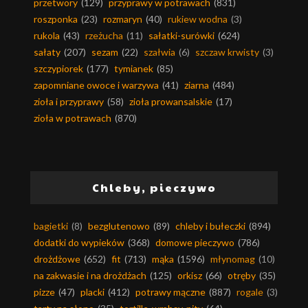
przetwory
(129)
przyprawy w potrawach
(831)
roszponka
(23)
rozmaryn
(40)
rukiew wodna
(3)
rukola
(43)
rzeżucha
(11)
sałatki-surówki
(624)
sałaty
(207)
sezam
(22)
szałwia
(6)
szczaw krwisty
(3)
szczypiorek
(177)
tymianek
(85)
zapomniane owoce i warzywa
(41)
ziarna
(484)
zioła i przyprawy
(58)
zioła prowansalskie
(17)
zioła w potrawach
(870)
Chleby, pieczywo
bagietki
(8)
bezglutenowo
(89)
chleby i bułeczki
(894)
dodatki do wypieków
(368)
domowe pieczywo
(786)
drożdżowe
(652)
fit
(713)
mąka
(1596)
młynomag
(10)
na zakwasie i na drożdżach
(125)
orkisz
(66)
otręby
(35)
pizze
(47)
placki
(412)
potrawy mączne
(887)
rogale
(3)