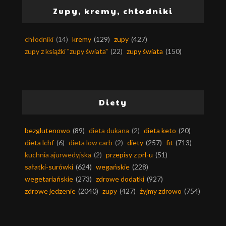
Zupy, kremy, chłodniki
chłodniki
(14)
kremy
(129)
zupy
(427)
zupy z książki "zupy świata"
(22)
zupy świata
(150)
Diety
bezglutenowo
(89)
dieta dukana
(2)
dieta keto
(20)
dieta lchf
(6)
dieta low carb
(2)
diety
(257)
fit
(713)
kuchnia ajurwedyjska
(2)
przepisy z prl-u
(51)
sałatki-surówki
(624)
wegańskie
(228)
wegetariańskie
(273)
zdrowe dodatki
(927)
zdrowe jedzenie
(2040)
zupy
(427)
żyjmy zdrowo
(754)