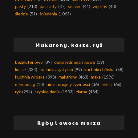
pasty
(213)
pasztety
(37)
smalec
(41)
wędliny
(40)
śledzie
(51)
śniadania
(1063)
Makarony, kasze, ryż
bezglutenowo
(89)
dania jednogarnkowe
(39)
kasze
(334)
kuchnia azjatycka
(99)
kuchnia chińska
(58)
kuchnia włoska
(398)
makarony
(463)
mąka
(1596)
młynomag
(10)
nie marnujmy żywności
(36)
orkisz
(66)
ryż
(254)
szybkie dania
(1503)
ziarna
(484)
Ryby i owoce morza