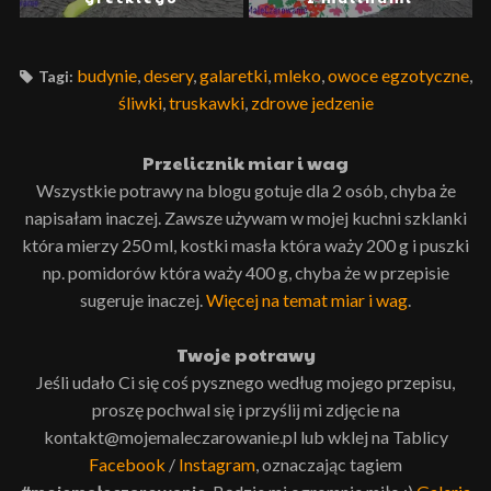
budynie
,
desery
,
galaretki
,
mleko
,
owoce egzotyczne
,
Tagi:
śliwki
,
truskawki
,
zdrowe jedzenie
Przelicznik miar i wag
Wszystkie potrawy na blogu gotuje dla 2 osób, chyba że
napisałam inaczej. Zawsze używam w mojej kuchni szklanki
która mierzy 250 ml, kostki masła która waży 200 g i puszki
np. pomidorów która waży 400 g, chyba że w przepisie
sugeruje inaczej.
Więcej na temat miar i wag
.
Twoje potrawy
Jeśli udało Ci się coś pysznego według mojego przepisu,
proszę pochwal się i przyślij mi zdjęcie na
kontakt@mojemaleczarowanie.pl lub wklej na Tablicy
Facebook
/
Instagram
, oznaczając tagiem