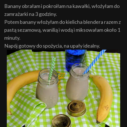
Banany obrałam i pokroiłam na kawałki, włożyłam do
zamrażarki na 3 godziny.
Potem banany włożyłam do kielicha blendera razem z
pastą sezamową, wanilią i wodą i miksowałam około 1
minuty.
Napój gotowy do spożycia, na upały idealny.