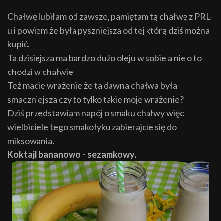
Chałwę lubiłam od zawsze, pamiętam tą chałwę z PRL-
u i powiem że była pyszniejsza od tej którą dziś można
kupić.
Ta dzisiejsza ma bardzo dużo oleju w sobie a nie o to
chodzi w chałwie.
Też macie wrażenie że ta dawna chałwa była
smaczniejsza czy to tylko takie moje wrażenie?
Dziś przedstawiam napój o smaku chałwy więc
wielbiciele tego smakołyku zabierajcie się do
miksowania.
Koktajl bananowo - sezamkowy.