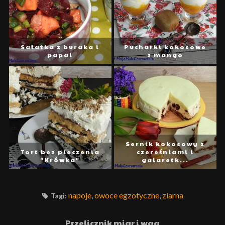
Sałatka z buraka i
Pucharki kokosowe
papai
z mango
Sernik kokosowy z
Tort bez pieczenia
czereśniami i
"Krówka"
galaretk...
napoje
,
owoce egzotyczne
,
ziarna
Tagi:
Przelicznik miar i wag