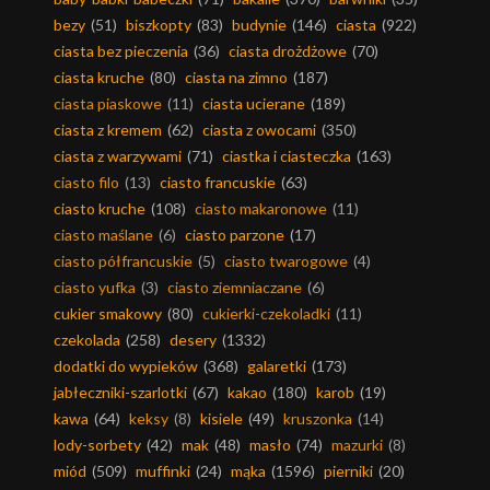
bezy
(51)
biszkopty
(83)
budynie
(146)
ciasta
(922)
ciasta bez pieczenia
(36)
ciasta drożdżowe
(70)
ciasta kruche
(80)
ciasta na zimno
(187)
ciasta piaskowe
(11)
ciasta ucierane
(189)
ciasta z kremem
(62)
ciasta z owocami
(350)
ciasta z warzywami
(71)
ciastka i ciasteczka
(163)
ciasto filo
(13)
ciasto francuskie
(63)
ciasto kruche
(108)
ciasto makaronowe
(11)
ciasto maślane
(6)
ciasto parzone
(17)
ciasto półfrancuskie
(5)
ciasto twarogowe
(4)
ciasto yufka
(3)
ciasto ziemniaczane
(6)
cukier smakowy
(80)
cukierki-czekoladki
(11)
czekolada
(258)
desery
(1332)
dodatki do wypieków
(368)
galaretki
(173)
jabłeczniki-szarlotki
(67)
kakao
(180)
karob
(19)
kawa
(64)
keksy
(8)
kisiele
(49)
kruszonka
(14)
lody-sorbety
(42)
mak
(48)
masło
(74)
mazurki
(8)
miód
(509)
muffinki
(24)
mąka
(1596)
pierniki
(20)