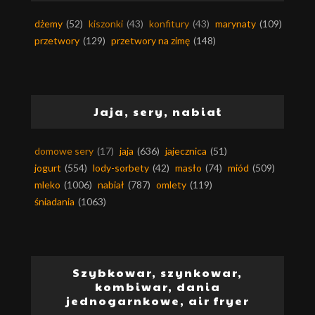
dżemy
(52)
kiszonki
(43)
konfitury
(43)
marynaty
(109)
przetwory
(129)
przetwory na zimę
(148)
Jaja, sery, nabiał
domowe sery
(17)
jaja
(636)
jajecznica
(51)
jogurt
(554)
lody-sorbety
(42)
masło
(74)
miód
(509)
mleko
(1006)
nabiał
(787)
omlety
(119)
śniadania
(1063)
Szybkowar, szynkowar,
kombiwar, dania
jednogarnkowe, air fryer