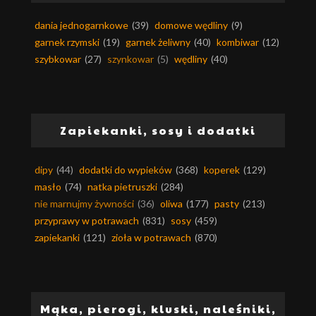
dania jednogarnkowe
(39)
domowe wędliny
(9)
garnek rzymski
(19)
garnek żeliwny
(40)
kombiwar
(12)
szybkowar
(27)
szynkowar
(5)
wędliny
(40)
Zapiekanki, sosy i dodatki
dipy
(44)
dodatki do wypieków
(368)
koperek
(129)
masło
(74)
natka pietruszki
(284)
nie marnujmy żywności
(36)
oliwa
(177)
pasty
(213)
przyprawy w potrawach
(831)
sosy
(459)
zapiekanki
(121)
zioła w potrawach
(870)
Mąka, pierogi, kluski, naleśniki,