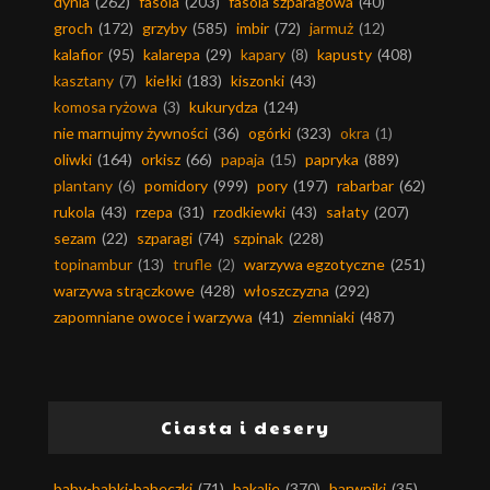
dynia
(262)
fasola
(203)
fasola szparagowa
(40)
groch
(172)
grzyby
(585)
imbir
(72)
jarmuż
(12)
kalafior
(95)
kalarepa
(29)
kapary
(8)
kapusty
(408)
kasztany
(7)
kiełki
(183)
kiszonki
(43)
komosa ryżowa
(3)
kukurydza
(124)
nie marnujmy żywności
(36)
ogórki
(323)
okra
(1)
oliwki
(164)
orkisz
(66)
papaja
(15)
papryka
(889)
plantany
(6)
pomidory
(999)
pory
(197)
rabarbar
(62)
rukola
(43)
rzepa
(31)
rzodkiewki
(43)
sałaty
(207)
sezam
(22)
szparagi
(74)
szpinak
(228)
topinambur
(13)
trufle
(2)
warzywa egzotyczne
(251)
warzywa strączkowe
(428)
włoszczyzna
(292)
zapomniane owoce i warzywa
(41)
ziemniaki
(487)
Ciasta i desery
baby-babki-babeczki
(71)
bakalie
(370)
barwniki
(35)