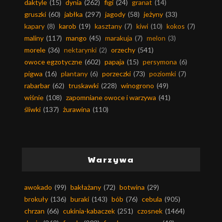
daktyle
(15)
dynia
(262)
figi
(24)
granat
(14)
gruszki
(60)
jabłka
(297)
jagody
(58)
jeżyny
(33)
kapary
(8)
karob
(19)
kasztany
(7)
kiwi
(10)
kokos
(7)
maliny
(117)
mango
(45)
marakuja
(7)
melon
(3)
morele
(36)
nektarynki
(2)
orzechy
(541)
owoce egzotyczne
(602)
papaja
(15)
persymona
(6)
pigwa
(16)
plantany
(6)
porzeczki
(73)
poziomki
(7)
rabarbar
(62)
truskawki
(228)
winogrono
(49)
wiśnie
(108)
zapomniane owoce i warzywa
(41)
śliwki
(137)
żurawina
(110)
Warzywa
awokado
(99)
bakłażany
(72)
botwina
(29)
brokuły
(136)
buraki
(143)
bób
(76)
cebula
(905)
chrzan
(66)
cukinia-kabaczek
(251)
czosnek
(1464)