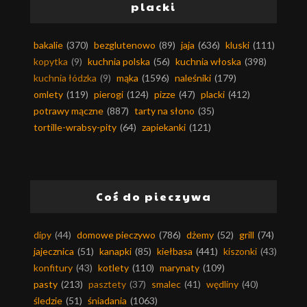
placki
bakalie
(370)
bezglutenowo
(89)
jaja
(636)
kluski
(111)
kopytka
(9)
kuchnia polska
(56)
kuchnia włoska
(398)
kuchnia łódzka
(9)
mąka
(1596)
naleśniki
(179)
omlety
(119)
pierogi
(124)
pizze
(47)
placki
(412)
potrawy mączne
(887)
tarty na słono
(35)
tortille-wrabsy-pity
(64)
zapiekanki
(121)
Coś do pieczywa
dipy
(44)
domowe pieczywo
(786)
dżemy
(52)
grill
(74)
jajecznica
(51)
kanapki
(85)
kiełbasa
(441)
kiszonki
(43)
konfitury
(43)
kotlety
(110)
marynaty
(109)
pasty
(213)
pasztety
(37)
smalec
(41)
wędliny
(40)
śledzie
(51)
śniadania
(1063)