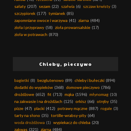
sałaty
(207)
sezam
(22)
szałwia
(6)
szczaw krwisty
(3)
szczypiorek
(177)
tymianek
(85)
zapomniane owoce i warzywa
(41)
ziarna
(484)
zioła i przyprawy
(58)
zioła prowansalskie
(17)
zioła w potrawach
(870)
Chleby, pieczywo
bagietki
(8)
bezglutenowo
(89)
chleby i bułeczki
(894)
dodatki do wypieków
(368)
domowe pieczywo
(786)
drożdżowe
(652)
fit
(713)
mąka
(1596)
młynomag
(10)
na zakwasie i na drożdżach
(125)
orkisz
(66)
otręby
(35)
pizze
(47)
placki
(412)
potrawy mączne
(887)
rogale
(3)
tarty na słono
(35)
tortille-wrabsy-pity
(64)
woda drożdżowa
(1)
wypiekacz do chleba
(20)
zakwas
(321)
ziarna
(484)