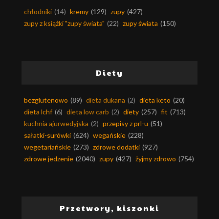
chłodniki
(14)
kremy
(129)
zupy
(427)
zupy z książki "zupy świata"
(22)
zupy świata
(150)
Diety
bezglutenowo
(89)
dieta dukana
(2)
dieta keto
(20)
dieta lchf
(6)
dieta low carb
(2)
diety
(257)
fit
(713)
kuchnia ajurwedyjska
(2)
przepisy z prl-u
(51)
sałatki-surówki
(624)
wegańskie
(228)
wegetariańskie
(273)
zdrowe dodatki
(927)
zdrowe jedzenie
(2040)
zupy
(427)
żyjmy zdrowo
(754)
Przetwory, kiszonki