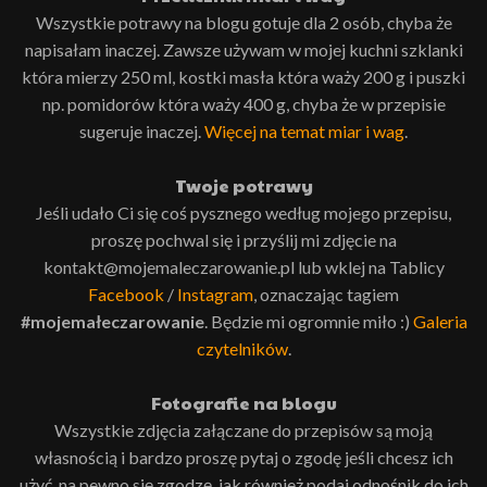
Wszystkie potrawy na blogu gotuje dla 2 osób, chyba że
napisałam inaczej. Zawsze używam w mojej kuchni szklanki
która mierzy 250 ml, kostki masła która waży 200 g i puszki
np. pomidorów która waży 400 g, chyba że w przepisie
sugeruje inaczej.
Więcej na temat miar i wag
.
Twoje potrawy
Jeśli udało Ci się coś pysznego według mojego przepisu,
proszę pochwal się i przyślij mi zdjęcie na
kontakt@mojemaleczarowanie.pl lub wklej na Tablicy
Facebook
/
Instagram
, oznaczając tagiem
#mojemałeczarowanie
. Będzie mi ogromnie miło :)
Galeria
czytelników
.
Fotografie na blogu
Wszystkie zdjęcia załączane do przepisów są moją
własnością i bardzo proszę pytaj o zgodę jeśli chcesz ich
użyć, na pewno się zgodzę, jak również podaj odnośnik do ich