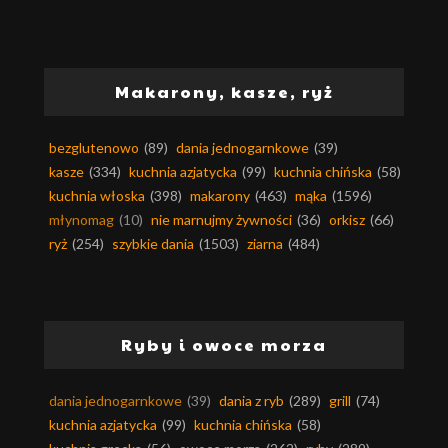
Makarony, kasze, ryż
bezglutenowo
(89)
dania jednogarnkowe
(39)
kasze
(334)
kuchnia azjatycka
(99)
kuchnia chińska
(58)
kuchnia włoska
(398)
makarony
(463)
mąka
(1596)
młynomag
(10)
nie marnujmy żywności
(36)
orkisz
(66)
ryż
(254)
szybkie dania
(1503)
ziarna
(484)
Ryby i owoce morza
dania jednogarnkowe
(39)
dania z ryb
(289)
grill
(74)
kuchnia azjatycka
(99)
kuchnia chińska
(58)