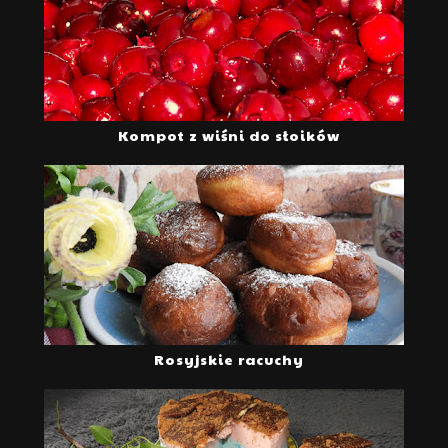
Kompot z wiśni do słoików
Rosyjskie racuchy