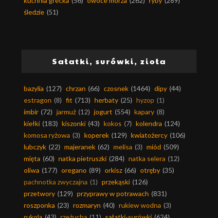
kuchnia grecka
(56)
owoce morza
(262)
ryby
(289)
śledzie
(51)
Sałatki, surówki, zioła
bazylia
(127)
chrzan
(66)
czosnek
(1464)
dipy
(44)
estragon
(8)
fit
(713)
herbaty
(25)
hyzop
(1)
imbir
(72)
jarmuż
(12)
jogurt
(554)
kapary
(8)
kiełki
(183)
kiszonki
(43)
kokos
(7)
kolendra
(124)
komosa ryżowa
(3)
koperek
(129)
kwiatożercy
(106)
lubczyk
(22)
majeranek
(62)
melisa
(3)
miód
(509)
mięta
(60)
natka pietruszki
(284)
natka selera
(12)
oliwa
(177)
oregano
(89)
orkisz
(66)
otręby
(35)
pachnotka zwyczajna
(1)
przekąski
(126)
przetwory
(129)
przyprawy w potrawach
(831)
roszponka
(23)
rozmaryn
(40)
rukiew wodna
(3)
rukola
(43)
rzeżucha
(11)
sałatki-surówki
(624)