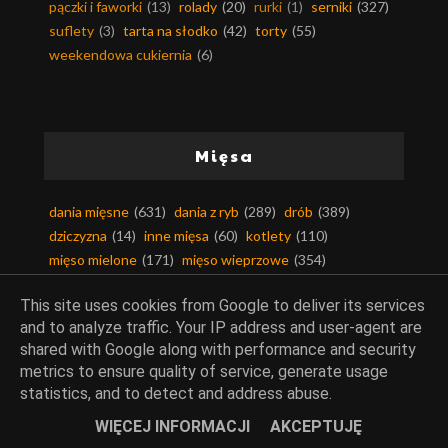
pączki i faworki
(13)
rolady
(20)
rurki
(1)
serniki
(327)
suflety
(3)
tarta na słodko
(42)
torty
(55)
weekendowa cukiernia
(6)
Mięsa
dania mięsne
(631)
dania z ryb
(289)
drób
(389)
dziczyzna
(14)
inne mięsa
(60)
kotlety
(110)
mięso mielone
(171)
mięso wieprzowe
(354)
mięso wołowe
(131)
podroby
(28)
smalec
(41)
This site uses cookies from Google to deliver its services
słonina
(3)
and to analyze traffic. Your IP address and user-agent are
shared with Google along with performance and security
metrics to ensure quality of service, generate usage
statistics, and to detect and address abuse.
Kuchnie świata
WIĘCEJ INFORMACJI
AKCEPTUJĘ