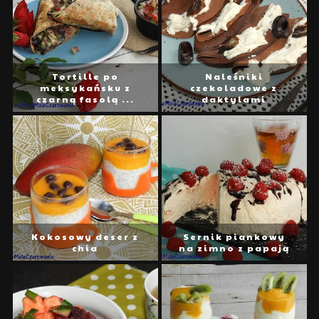
Tortille po
Naleśniki
meksykańsku z
czekoladowe z
czarną fasolą ...
daktylami
Kokosowy deser z
Sernik piankowy
chia
na zimno z papają