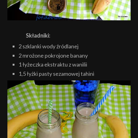
Składniki:
2 szklanki wody źródlanej
2 mrożone pokrojone banany
1 łyżeczka ekstraktu z wanilii
1,5 łyżki pasty sezamowej tahini