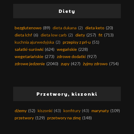
Diety
bezglutenowo
(89)
dieta dukana
(2)
dieta keto
(20)
dieta lchf
(6)
dieta low carb
(2)
diety
(257)
fit
(713)
kuchnia ajurwedyjska
(2)
przepisy z prl-u
(51)
sałatki-surówki
(624)
wegańskie
(228)
wegetariańskie
(273)
zdrowe dodatki
(927)
zdrowe jedzenie
(2040)
zupy
(427)
żyjmy zdrowo
(754)
Przetwory, kiszonki
dżemy
(52)
kiszonki
(43)
konfitury
(43)
marynaty
(109)
przetwory
(129)
przetwory na zimę
(148)