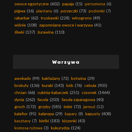
owoce egzotyczne
(602)
papaja
(15)
persymona
(6)
pigwa
(16)
plantany
(6)
porzeczki
(73)
poziomki
(7)
rabarbar
(62)
truskawki
(228)
winogrono
(49)
wiśnie
(108)
zapomniane owoce i warzywa
(41)
śliwki
(137)
żurawina
(110)
Warzywa
awokado
(99)
bakłażany
(72)
botwina
(29)
brokuły
(136)
buraki
(143)
bób
(76)
cebula
(905)
chrzan
(66)
cukinia-kabaczek
(251)
czosnek
(1464)
dynia
(262)
fasola
(203)
fasola szparagowa
(40)
groch
(172)
grzyby
(585)
imbir
(72)
jarmuż
(12)
kalafior
(95)
kalarepa
(29)
kapary
(8)
kapusty
(408)
kasztany
(7)
kiełki
(183)
kiszonki
(43)
komosa ryżowa
(3)
kukurydza
(124)