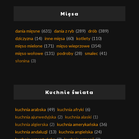
Mięsa
dania mięsne
(631)
dania z ryb
(289)
drób
(389)
dziczyzna
(14)
inne mięsa
(60)
kotlety
(110)
mięso mielone
(171)
mięso wieprzowe
(354)
mięso wołowe
(131)
podroby
(28)
smalec
(41)
słonina
(3)
Kuchnie świata
kuchnia arabska
(49)
kuchnia afryki
(6)
kuchnia ajurwedyjska
(2)
kuchnia alaski
(1)
kuchnia algierska
(2)
kuchnia amerykańska
(36)
kuchnia andaluzji
(13)
kuchnia angielska
(24)