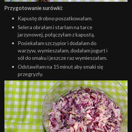
Przygotowanie surówki:
Kapustę drobno poszatkowałam.
Selera obrałam i starłam na tarce
jarzynowej, połączyłam z kapustą.
Posiekałam szczypior i dodałam do
warzyw, wymieszałam, dodałam jogurt i
sól do smaku i jeszcze raz wymieszałam.
Odstawiłam na 15 minut aby smaki się
przegryzły.