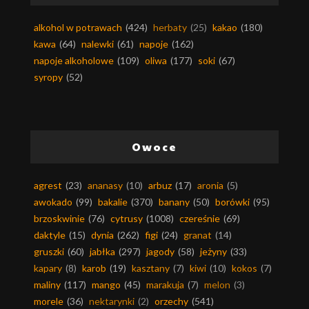
alkohol w potrawach
(424)
herbaty
(25)
kakao
(180)
kawa
(64)
nalewki
(61)
napoje
(162)
napoje alkoholowe
(109)
oliwa
(177)
soki
(67)
syropy
(52)
Owoce
agrest
(23)
ananasy
(10)
arbuz
(17)
aronia
(5)
awokado
(99)
bakalie
(370)
banany
(50)
borówki
(95)
brzoskwinie
(76)
cytrusy
(1008)
czereśnie
(69)
daktyle
(15)
dynia
(262)
figi
(24)
granat
(14)
gruszki
(60)
jabłka
(297)
jagody
(58)
jeżyny
(33)
kapary
(8)
karob
(19)
kasztany
(7)
kiwi
(10)
kokos
(7)
maliny
(117)
mango
(45)
marakuja
(7)
melon
(3)
morele
(36)
nektarynki
(2)
orzechy
(541)