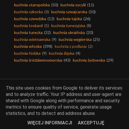
kuchnia staropolska
(50)
kuchnia sycylii
(11)
kuchnia szkocka
(3)
kuchnia szwajcarska
(10)
kuchnia szwedzka
(12)
kuchnia tajska
(26)
kuchnia toskanii
(5)
kuchnia tunezyjska
(8)
kuchnia turecka
(32)
kuchnia ukraińska
(20)
kuchnia wietnamska
(9)
kuchnia węgierska
(25)
kuchnia włoska
(398)
kuchnia z podlasia
(2)
kuchnia łódzka
(9)
kuchnia śląska
(4)
kuchnia śródziemnomorska
(43)
kuchnia żydowska
(29)
This site uses cookies from Google to deliver its services
Piekarnia Amber, Wspólne
gotowanie, Akcje
and to analyze traffic. Your IP address and user-agent are
shared with Google along with performance and security
metrics to ensure quality of service, generate usage
akcje
(191)
piekarnia amber
(79)
statistics, and to detect and address abuse.
wspólne gotowanie
(234)
wypiekanie na śniadanie
(18)
WIĘCEJ INFORMACJI
AKCEPTUJĘ