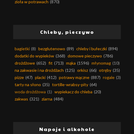
zioła w potrawach
(870)
Chleby, pieczywo
bagietki
(8)
bezglutenowo
(89)
chleby i bułeczki
(894)
dodatki do wypieków
(368)
domowe pieczywo
(786)
drożdżowe
(652)
fit
(713)
mąka
(1596)
młynomag
(10)
na zakwasie i na drożdżach
(125)
orkisz
(66)
otręby
(35)
pizze
(47)
placki
(412)
potrawy mączne
(887)
rogale
(3)
tarty na słono
(35)
tortille-wrabsy-pity
(64)
woda drożdżowa
(1)
wypiekacz do chleba
(20)
zakwas
(321)
ziarna
(484)
Napoje i alkohole