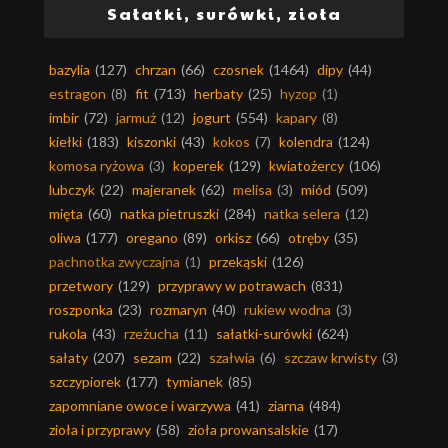
Sałatki, surówki, zioła
bazylia
(127)
chrzan
(66)
czosnek
(1464)
dipy
(44)
estragon
(8)
fit
(713)
herbaty
(25)
hyzop
(1)
imbir
(72)
jarmuż
(12)
jogurt
(554)
kapary
(8)
kiełki
(183)
kiszonki
(43)
kokos
(7)
kolendra
(124)
komosa ryżowa
(3)
koperek
(129)
kwiatożercy
(106)
lubczyk
(22)
majeranek
(62)
melisa
(3)
miód
(509)
mięta
(60)
natka pietruszki
(284)
natka selera
(12)
oliwa
(177)
oregano
(89)
orkisz
(66)
otręby
(35)
pachnotka zwyczajna
(1)
przekąski
(126)
przetwory
(129)
przyprawy w potrawach
(831)
roszponka
(23)
rozmaryn
(40)
rukiew wodna
(3)
rukola
(43)
rzeżucha
(11)
sałatki-surówki
(624)
sałaty
(207)
sezam
(22)
szałwia
(6)
szczaw krwisty
(3)
szczypiorek
(177)
tymianek
(85)
zapomniane owoce i warzywa
(41)
ziarna
(484)
zioła i przyprawy
(58)
zioła prowansalskie
(17)