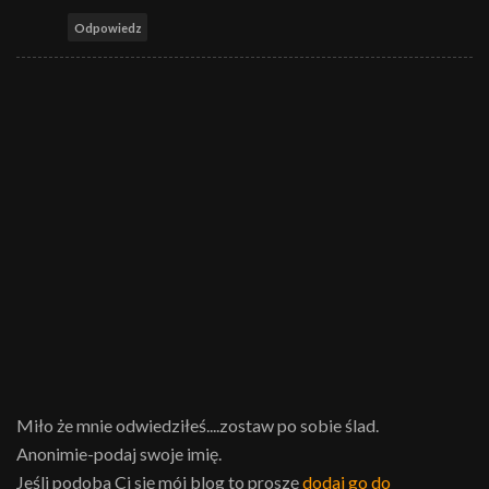
Odpowiedz
Miło że mnie odwiedziłeś....zostaw po sobie ślad.
Anonimie-podaj swoje imię.
Jeśli podoba Ci się mój blog to proszę
dodaj go do