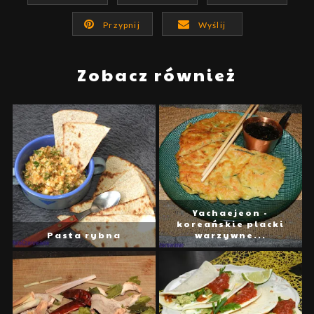
Przypnij
Wyślij
Zobacz również
Yachaejeon -
koreańskie placki
Pasta rybna
warzywne...