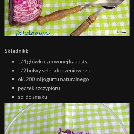
Składniki:
1/4 główki czerwonej kapusty
1/2 bulwy selera korzeniowego
ok. 200 ml jogurtu naturalnego
pęczek szczypioru
sól do smaku