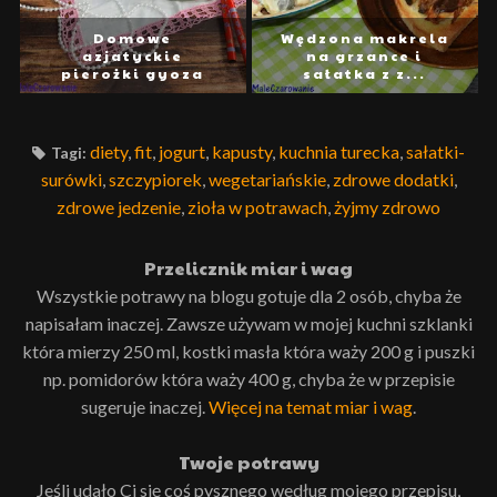
Domowe
Wędzona makrela
azjatyckie
na grzance i
pierożki gyoza
sałatka z z...
diety
,
fit
,
jogurt
,
kapusty
,
kuchnia turecka
,
sałatki-
Tagi:
surówki
,
szczypiorek
,
wegetariańskie
,
zdrowe dodatki
,
zdrowe jedzenie
,
zioła w potrawach
,
żyjmy zdrowo
Przelicznik miar i wag
Wszystkie potrawy na blogu gotuje dla 2 osób, chyba że
napisałam inaczej. Zawsze używam w mojej kuchni szklanki
która mierzy 250 ml, kostki masła która waży 200 g i puszki
np. pomidorów która waży 400 g, chyba że w przepisie
sugeruje inaczej.
Więcej na temat miar i wag
.
Twoje potrawy
Jeśli udało Ci się coś pysznego według mojego przepisu,