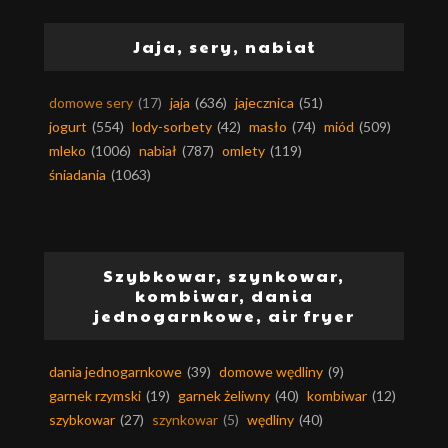
Jaja, sery, nabiał
domowe sery
(17)
jaja
(636)
jajecznica
(51)
jogurt
(554)
lody-sorbety
(42)
masło
(74)
miód
(509)
mleko
(1006)
nabiał
(787)
omlety
(119)
śniadania
(1063)
Szybkowar, szynkowar,
kombiwar, dania
jednogarnkowe, air fryer
dania jednogarnkowe
(39)
domowe wędliny
(9)
garnek rzymski
(19)
garnek żeliwny
(40)
kombiwar
(12)
szybkowar
(27)
szynkowar
(5)
wędliny
(40)