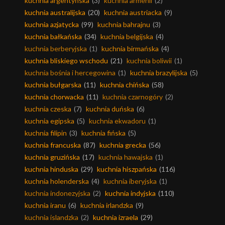
kuchnia argentyńska
(3)
kuchnia armenii
(2)
kuchnia australijska
(20)
kuchnia austriacka
(9)
kuchnia azjatycka
(99)
kuchnia bahrajnu
(3)
kuchnia bałkańska
(34)
kuchnia belgijska
(4)
kuchnia berberyjska
(1)
kuchnia birmańska
(4)
kuchnia bliskiego wschodu
(21)
kuchnia boliwii
(1)
kuchnia bośnia i hercegowina
(1)
kuchnia brazylijska
(5)
kuchnia bułgarska
(11)
kuchnia chińska
(58)
kuchnia chorwacka
(11)
kuchnia czarnogóry
(2)
kuchnia czeska
(7)
kuchnia duńska
(6)
kuchnia egipska
(5)
kuchnia ekwadoru
(1)
kuchnia filipin
(3)
kuchnia fińska
(5)
kuchnia francuska
(87)
kuchnia grecka
(56)
kuchnia gruzińska
(17)
kuchnia hawajska
(1)
kuchnia hinduska
(29)
kuchnia hiszpańska
(116)
kuchnia holenderska
(4)
kuchnia iberyjska
(1)
kuchnia indonezyjska
(2)
kuchnia indyjska
(110)
kuchnia iranu
(6)
kuchnia irlandzka
(9)
kuchnia islandzka
(2)
kuchnia izraela
(29)