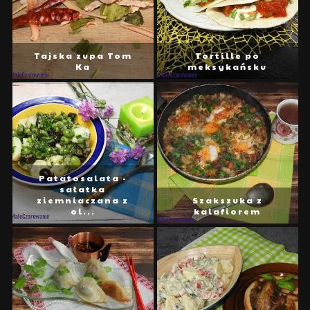
Tajska zupa Tom
Tortille po
Ka
meksykańsku
Patatosalata -
sałatka
ziemniaczana z
Szakszuka z
ol...
kalafiorem