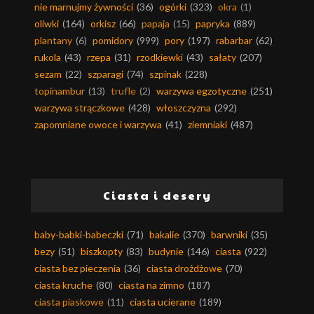
nie marnujmy żywności
(36)
ogórki
(323)
okra
(1)
oliwki
(164)
orkisz
(66)
papaja
(15)
papryka
(889)
plantany
(6)
pomidory
(999)
pory
(197)
rabarbar
(62)
rukola
(43)
rzepa
(31)
rzodkiewki
(43)
sałaty
(207)
sezam
(22)
szparagi
(74)
szpinak
(228)
topinambur
(13)
trufle
(2)
warzywa egzotyczne
(251)
warzywa strączkowe
(428)
włoszczyzna
(292)
zapomniane owoce i warzywa
(41)
ziemniaki
(487)
Ciasta i desery
baby-babki-babeczki
(71)
bakalie
(370)
barwniki
(35)
bezy
(51)
biszkopty
(83)
budynie
(146)
ciasta
(922)
ciasta bez pieczenia
(36)
ciasta drożdżowe
(70)
ciasta kruche
(80)
ciasta na zimno
(187)
ciasta piaskowe
(11)
ciasta ucierane
(189)