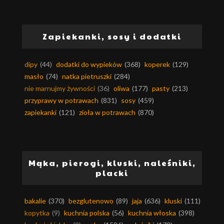
Zapiekanki, sosy i dodatki
dipy
(44)
dodatki do wypieków
(368)
koperek
(129)
masło
(74)
natka pietruszki
(284)
nie marnujmy żywności
(36)
oliwa
(177)
pasty
(213)
przyprawy w potrawach
(831)
sosy
(459)
zapiekanki
(121)
zioła w potrawach
(870)
Mąka, pierogi, kluski, naleśniki,
placki
bakalie
(370)
bezglutenowo
(89)
jaja
(636)
kluski
(111)
kopytka
(9)
kuchnia polska
(56)
kuchnia włoska
(398)