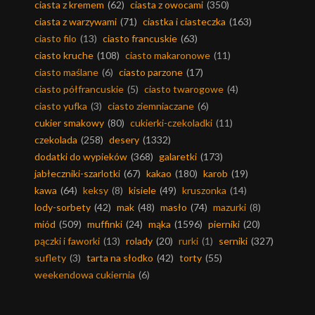
ciasta z kremem
(62)
ciasta z owocami
(350)
ciasta z warzywami
(71)
ciastka i ciasteczka
(163)
ciasto filo
(13)
ciasto francuskie
(63)
ciasto kruche
(108)
ciasto makaronowe
(11)
ciasto maślane
(6)
ciasto parzone
(17)
ciasto półfrancuskie
(5)
ciasto twarogowe
(4)
ciasto yufka
(3)
ciasto ziemniaczane
(6)
cukier smakowy
(80)
cukierki-czekoladki
(11)
czekolada
(258)
desery
(1332)
dodatki do wypieków
(368)
galaretki
(173)
jabłeczniki-szarlotki
(67)
kakao
(180)
karob
(19)
kawa
(64)
keksy
(8)
kisiele
(49)
kruszonka
(14)
lody-sorbety
(42)
mak
(48)
masło
(74)
mazurki
(8)
miód
(509)
muffinki
(24)
mąka
(1596)
pierniki
(20)
pączki i faworki
(13)
rolady
(20)
rurki
(1)
serniki
(327)
suflety
(3)
tarta na słodko
(42)
torty
(55)
weekendowa cukiernia
(6)