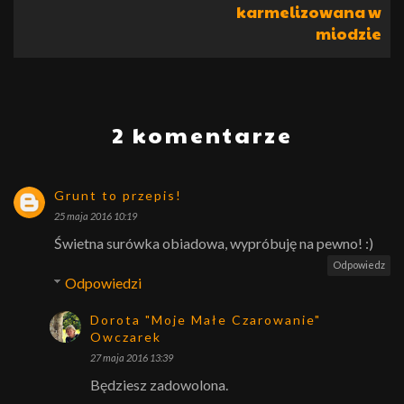
karmelizowana w
miodzie
2 komentarze
Grunt to przepis!
25 maja 2016 10:19
Świetna surówka obiadowa, wypróbuję na pewno! :)
Odpowiedz
Odpowiedzi
Dorota "Moje Małe Czarowanie"
Owczarek
27 maja 2016 13:39
Będziesz zadowolona.