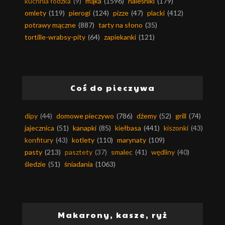
kuchnia łódzka
(9)
mąka
(1596)
naleśniki
(179)
omlety
(119)
pierogi
(124)
pizze
(47)
placki
(412)
potrawy mączne
(887)
tarty na słono
(35)
tortille-wrabsy-pity
(64)
zapiekanki
(121)
Coś do pieczywa
dipy
(44)
domowe pieczywo
(786)
dżemy
(52)
grill
(74)
jajecznica
(51)
kanapki
(85)
kiełbasa
(441)
kiszonki
(43)
konfitury
(43)
kotlety
(110)
marynaty
(109)
pasty
(213)
pasztety
(37)
smalec
(41)
wędliny
(40)
śledzie
(51)
śniadania
(1063)
Makarony, kasze, ryż