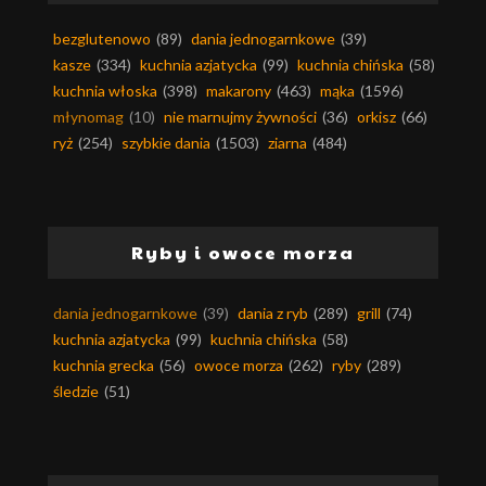
bezglutenowo
(89)
dania jednogarnkowe
(39)
kasze
(334)
kuchnia azjatycka
(99)
kuchnia chińska
(58)
kuchnia włoska
(398)
makarony
(463)
mąka
(1596)
młynomag
(10)
nie marnujmy żywności
(36)
orkisz
(66)
ryż
(254)
szybkie dania
(1503)
ziarna
(484)
Ryby i owoce morza
dania jednogarnkowe
(39)
dania z ryb
(289)
grill
(74)
kuchnia azjatycka
(99)
kuchnia chińska
(58)
kuchnia grecka
(56)
owoce morza
(262)
ryby
(289)
śledzie
(51)