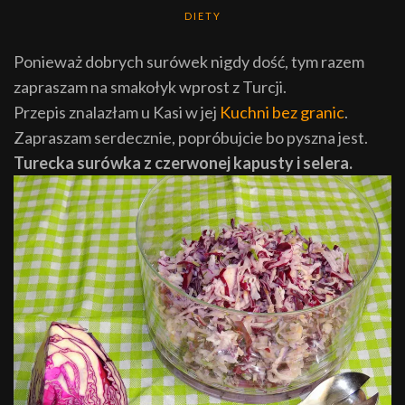
DIETY
Ponieważ dobrych surówek nigdy dość, tym razem
zapraszam na smakołyk wprost z Turcji.
Przepis znalazłam u Kasi w jej
Kuchni bez granic
.
Zapraszam serdecznie, popróbujcie bo pyszna jest.
Turecka surówka z czerwonej kapusty i selera.