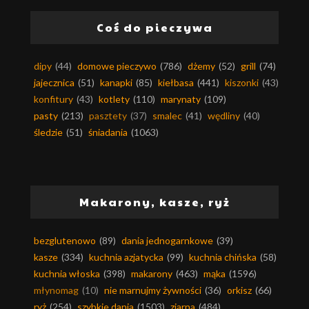
Coś do pieczywa
dipy
(44)
domowe pieczywo
(786)
dżemy
(52)
grill
(74)
jajecznica
(51)
kanapki
(85)
kiełbasa
(441)
kiszonki
(43)
konfitury
(43)
kotlety
(110)
marynaty
(109)
pasty
(213)
pasztety
(37)
smalec
(41)
wędliny
(40)
śledzie
(51)
śniadania
(1063)
Makarony, kasze, ryż
bezglutenowo
(89)
dania jednogarnkowe
(39)
kasze
(334)
kuchnia azjatycka
(99)
kuchnia chińska
(58)
kuchnia włoska
(398)
makarony
(463)
mąka
(1596)
młynomag
(10)
nie marnujmy żywności
(36)
orkisz
(66)
ryż
(254)
szybkie dania
(1503)
ziarna
(484)