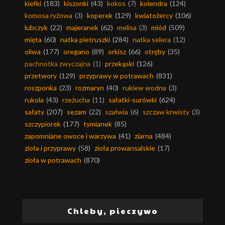
kiełki
(183)
kiszonki
(43)
kokos
(7)
kolendra
(124)
komosa ryżowa
(3)
koperek
(129)
kwiatożercy
(106)
lubczyk
(22)
majeranek
(62)
melisa
(3)
miód
(509)
mięta
(60)
natka pietruszki
(284)
natka selera
(12)
oliwa
(177)
oregano
(89)
orkisz
(66)
otręby
(35)
pachnotka zwyczajna
(1)
przekąski
(126)
przetwory
(129)
przyprawy w potrawach
(831)
roszponka
(23)
rozmaryn
(40)
rukiew wodna
(3)
rukola
(43)
rzeżucha
(11)
sałatki-surówki
(624)
sałaty
(207)
sezam
(22)
szałwia
(6)
szczaw krwisty
(3)
szczypiorek
(177)
tymianek
(85)
zapomniane owoce i warzywa
(41)
ziarna
(484)
zioła i przyprawy
(58)
zioła prowansalskie
(17)
zioła w potrawach
(870)
Chleby, pieczywo