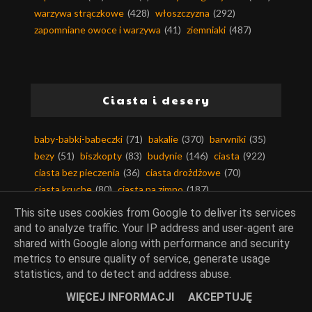
warzywa strączkowe
(428)
włoszczyzna
(292)
zapomniane owoce i warzywa
(41)
ziemniaki
(487)
Ciasta i desery
baby-babki-babeczki
(71)
bakalie
(370)
barwniki
(35)
bezy
(51)
biszkopty
(83)
budynie
(146)
ciasta
(922)
ciasta bez pieczenia
(36)
ciasta drożdżowe
(70)
ciasta kruche
(80)
ciasta na zimno
(187)
ciasta piaskowe
(11)
ciasta ucierane
(189)
This site uses cookies from Google to deliver its services
ciasta z kremem
(62)
ciasta z owocami
(350)
and to analyze traffic. Your IP address and user-agent are
ciasta z warzywami
(71)
ciastka i ciasteczka
(163)
shared with Google along with performance and security
ciasto filo
(13)
ciasto francuskie
(63)
metrics to ensure quality of service, generate usage
ciasto kruche
(108)
ciasto makaronowe
(11)
statistics, and to detect and address abuse.
ciasto maślane
(6)
ciasto parzone
(17)
WIĘCEJ INFORMACJI
AKCEPTUJĘ
ciasto półfrancuskie
(5)
ciasto twarogowe
(4)