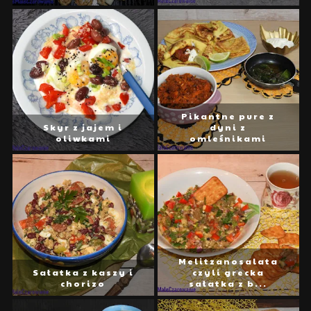
Pikantne pure z
Skyr z jajem i
dyni z
oliwkami
omleśnikami
Melitzanosalata
Sałatka z kaszy i
czyli grecka
chorizo
sałatka z b...