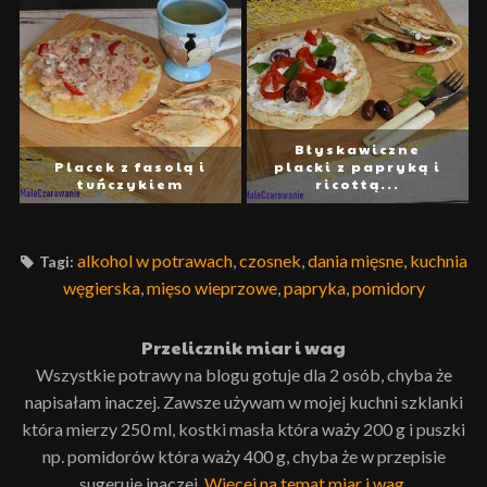
Błyskawiczne
Placek z fasolą i
placki z papryką i
tuńczykiem
ricottą...
alkohol w potrawach
,
czosnek
,
dania mięsne
,
kuchnia
Tagi:
węgierska
,
mięso wieprzowe
,
papryka
,
pomidory
Przelicznik miar i wag
Wszystkie potrawy na blogu gotuje dla 2 osób, chyba że
napisałam inaczej. Zawsze używam w mojej kuchni szklanki
która mierzy 250 ml, kostki masła która waży 200 g i puszki
np. pomidorów która waży 400 g, chyba że w przepisie
sugeruje inaczej.
Więcej na temat miar i wag
.