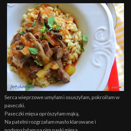
Serca wieprzowe umyłam i osuszyłam, pokroiłam w
paseczki.
Paseczki mięsa oprószyłam mąką.
Na patelni rozgrzałam masło klarowane i
podsmażyłam na nim paski mięsa.