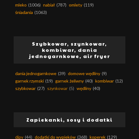
mleko
(1006)
nabiał
(787)
omlety
(119)
śniadania
(1063)
Szybkowar, szynkowar,
kombiwar, dania
jednogarnkowe, air fryer
dania jednogarnkowe
(39)
domowe wędliny
(9)
garnek rzymski
(19)
garnek żeliwny
(40)
kombiwar
(12)
szybkowar
(27)
szynkowar
(5)
wędliny
(40)
Zapiekanki, sosy i dodatki
dipy
(44)
dodatki do wypieków
(368)
koperek
(129)