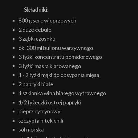
Składniki:
800 g serc wieprzowych
2 duże cebule
3 ząbki czosnku
ok. 300 ml bulionu warzywnego
3 łyżki koncentratu pomidorowego
3 łyżki masła klarowanego
1 - 2 łyżki mąki do obsypania mięsa
2 papryki białe
1 szklanka wina białego wytrawnego
1/2 łyżeczki ostrej papryki
pieprz cytrynowy
szczypta nitek chili
sól morska