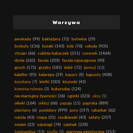
Warzywa
awokado
(99)
bakłażany
(72)
botwina
(29)
brokuły
(136)
buraki
(143)
bób
(76)
cebula
(905)
chrzan
(66)
cukinia-kabaczek
(251)
czosnek
(1464)
dynia
(262)
fasola
(203)
fasola szparagowa
(40)
groch
(172)
grzyby
(585)
imbir
(72)
jarmuż
(12)
kalafior
(95)
kalarepa
(29)
kapary
(8)
kapusty
(408)
kasztany
(7)
kiełki
(183)
kiszonki
(43)
komosa ryżowa
(3)
kukurydza
(124)
nie marnujmy żywności
(36)
ogórki
(323)
okra
(1)
oliwki
(164)
orkisz
(66)
papaja
(15)
papryka
(889)
plantany
(6)
pomidory
(999)
pory
(197)
rabarbar
(62)
rukola
(43)
rzepa
(31)
rzodkiewki
(43)
sałaty
(207)
sezam
(22)
szparagi
(74)
szpinak
(228)
topinambur
(13)
trufle
(2)
warzywa egzotyczne
(251)