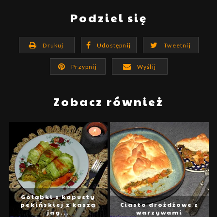
Podziel się
Drukuj
Udostępnij
Tweetnij
Przypnij
Wyślij
Zobacz również
Gołąbki z kapusty
pekińskiej z kaszą
Ciasto drożdżowe z
jag...
warzywami