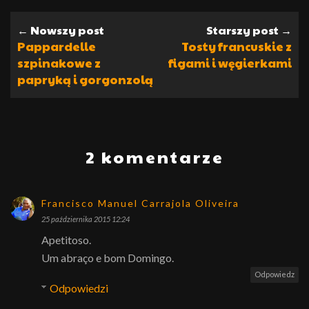
← Nowszy post
Starszy post →
Pappardelle
Tosty francuskie z
szpinakowe z
figami i węgierkami
papryką i gorgonzolą
2 komentarze
Francisco Manuel Carrajola Oliveira
25 października 2015 12:24
Apetitoso.
Um abraço e bom Domingo.
Odpowiedz
Odpowiedzi