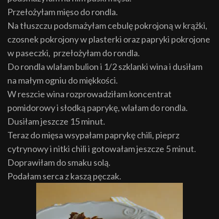
Przełożyłam mięso do rondla.
Na tłuszczu podsmażyłam cebulę pokrojoną w krążki,
czosnek pokrojony w plasterki oraz papryki pokrojone
w paseczki, przełożyłam do rondla.
Do rondla wlałam bulion i 1/2 szklanki wina i dusiłam
na małym ogniu do miękkości.
W reszcie wina rozprowadziłam koncentrat
pomidorowy i słodką paprykę, wlałam do rondla.
Dusiłam jeszcze 15 minut.
Teraz do mięsa wsypałam paprykę chili, pieprz
cytrynowy i nitki chili i gotowałam jeszcze 5 minut.
Doprawiłam do smaku solą.
Podałam serca z kaszą pęczak.