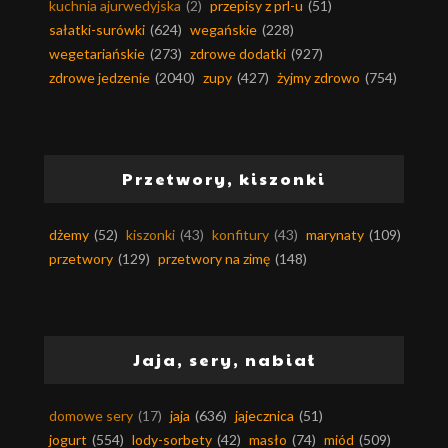
kuchnia ajurwedyjska
(2)
przepisy z prl-u
(51)
sałatki-surówki
(624)
wegańskie
(228)
wegetariańskie
(273)
zdrowe dodatki
(927)
zdrowe jedzenie
(2040)
zupy
(427)
żyjmy zdrowo
(754)
Przetwory, kiszonki
dżemy
(52)
kiszonki
(43)
konfitury
(43)
marynaty
(109)
przetwory
(129)
przetwory na zimę
(148)
Jaja, sery, nabiał
domowe sery
(17)
jaja
(636)
jajecznica
(51)
jogurt
(554)
lody-sorbety
(42)
masło
(74)
miód
(509)