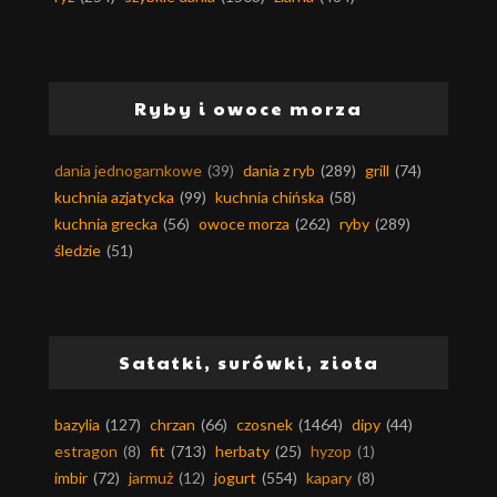
Ryby i owoce morza
dania jednogarnkowe
(39)
dania z ryb
(289)
grill
(74)
kuchnia azjatycka
(99)
kuchnia chińska
(58)
kuchnia grecka
(56)
owoce morza
(262)
ryby
(289)
śledzie
(51)
Sałatki, surówki, zioła
bazylia
(127)
chrzan
(66)
czosnek
(1464)
dipy
(44)
estragon
(8)
fit
(713)
herbaty
(25)
hyzop
(1)
imbir
(72)
jarmuż
(12)
jogurt
(554)
kapary
(8)