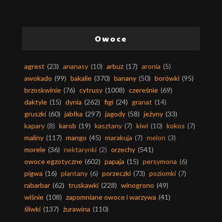
Owoce
agrest
(23)
ananasy
(10)
arbuz
(17)
aronia
(5)
awokado
(99)
bakalie
(370)
banany
(50)
borówki
(95)
brzoskwinie
(76)
cytrusy
(1008)
czereśnie
(69)
daktyle
(15)
dynia
(262)
figi
(24)
granat
(14)
gruszki
(60)
jabłka
(297)
jagody
(58)
jeżyny
(33)
kapary
(8)
karob
(19)
kasztany
(7)
kiwi
(10)
kokos
(7)
maliny
(117)
mango
(45)
marakuja
(7)
melon
(3)
morele
(36)
nektarynki
(2)
orzechy
(541)
owoce egzotyczne
(602)
papaja
(15)
persymona
(6)
pigwa
(16)
plantany
(6)
porzeczki
(73)
poziomki
(7)
rabarbar
(62)
truskawki
(228)
winogrono
(49)
wiśnie
(108)
zapomniane owoce i warzywa
(41)
śliwki
(137)
żurawina
(110)