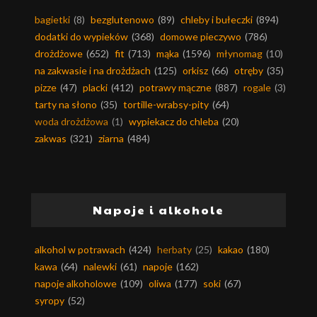
bagietki
(8)
bezglutenowo
(89)
chleby i bułeczki
(894)
dodatki do wypieków
(368)
domowe pieczywo
(786)
drożdżowe
(652)
fit
(713)
mąka
(1596)
młynomag
(10)
na zakwasie i na drożdżach
(125)
orkisz
(66)
otręby
(35)
pizze
(47)
placki
(412)
potrawy mączne
(887)
rogale
(3)
tarty na słono
(35)
tortille-wrabsy-pity
(64)
woda drożdżowa
(1)
wypiekacz do chleba
(20)
zakwas
(321)
ziarna
(484)
Napoje i alkohole
alkohol w potrawach
(424)
herbaty
(25)
kakao
(180)
kawa
(64)
nalewki
(61)
napoje
(162)
napoje alkoholowe
(109)
oliwa
(177)
soki
(67)
syropy
(52)