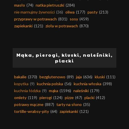
masło
(74)
natka pietruszki
(284)
nie marnujmy żywności
(36)
oliwa
(177)
pasty
(213)
przyprawy w potrawach
(831)
sosy
(459)
zapiekanki
(121)
zioła w potrawach
(870)
Mąka, pierogi, kluski, naleśniki,
placki
bakalie
(370)
bezglutenowo
(89)
jaja
(636)
kluski
(111)
kopytka
(9)
kuchnia polska
(56)
kuchnia włoska
(398)
kuchnia łódzka
(9)
mąka
(1596)
naleśniki
(179)
omlety
(119)
pierogi
(124)
pizze
(47)
placki
(412)
potrawy mączne
(887)
tarty na słono
(35)
tortille-wrabsy-pity
(64)
zapiekanki
(121)