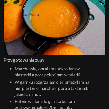
Przygotowanie zupy:
Marchewkę obrałam i pokroiłam w
plasterki a pora pokroiłam w talarki.
W garnku rozgrzałam olej i smażyłam na
nim plasterki marchwi i pora a także imbir
jakieś 5 minut.
Potem wlałam do garnka bulion i
gotowałam jakieś 20 minut aby