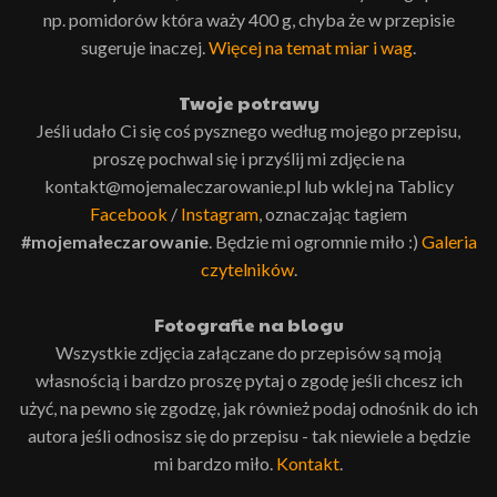
np. pomidorów która waży 400 g, chyba że w przepisie
sugeruje inaczej.
Więcej na temat miar i wag
.
Twoje potrawy
Jeśli udało Ci się coś pysznego według mojego przepisu,
proszę pochwal się i przyślij mi zdjęcie na
kontakt@mojemaleczarowanie.pl lub wklej na Tablicy
Facebook
/
Instagram
, oznaczając tagiem
#mojemałeczarowanie
. Będzie mi ogromnie miło :)
Galeria
czytelników
.
Fotografie na blogu
Wszystkie zdjęcia załączane do przepisów są moją
własnością i bardzo proszę pytaj o zgodę jeśli chcesz ich
użyć, na pewno się zgodzę, jak również podaj odnośnik do ich
autora jeśli odnosisz się do przepisu - tak niewiele a będzie
mi bardzo miło.
Kontakt
.