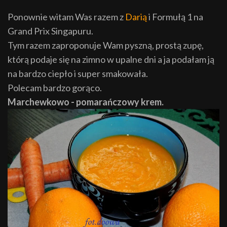
Ponownie witam Was razem z
Darią
i Formułą 1 na
Grand Prix Singapuru.
Tym razem zaproponuje Wam pyszną, prostą zupę,
którą podaje się na zimno w upalne dni a ja podałam ją
na bardzo ciepło i super smakowała.
Polecam bardzo gorąco.
Marchewkowo - pomarańczowy krem.