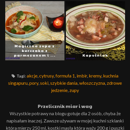
Magiczna zupa z
kurczaka z
parmezanem i ...
Kapuśniak
akcje
,
cytrusy
,
formuła 1
,
imbir
,
kremy
,
kuchnia
Tagi:
singapuru
,
pory
,
soki
,
szybkie dania
,
włoszczyzna
,
zdrowe
jedzenie
,
zupy
Przelicznik miar i wag
Wszystkie potrawy na blogu gotuje dla 2 osób, chyba że
napisałam inaczej. Zawsze używam w mojej kuchni szklanki
która mierzy 250 ml, kostki masła która waży 200 g i puszki