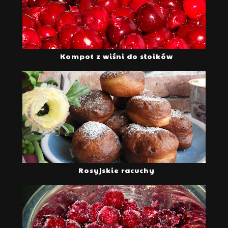
Kompot z wiśni do słoików
Rosyjskie racuchy