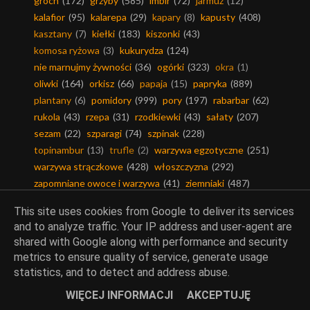
groch
(172)
grzyby
(585)
imbir
(72)
jarmuż
(12)
kalafior
(95)
kalarepa
(29)
kapary
(8)
kapusty
(408)
kasztany
(7)
kiełki
(183)
kiszonki
(43)
komosa ryżowa
(3)
kukurydza
(124)
nie marnujmy żywności
(36)
ogórki
(323)
okra
(1)
oliwki
(164)
orkisz
(66)
papaja
(15)
papryka
(889)
plantany
(6)
pomidory
(999)
pory
(197)
rabarbar
(62)
rukola
(43)
rzepa
(31)
rzodkiewki
(43)
sałaty
(207)
sezam
(22)
szparagi
(74)
szpinak
(228)
topinambur
(13)
trufle
(2)
warzywa egzotyczne
(251)
warzywa strączkowe
(428)
włoszczyzna
(292)
zapomniane owoce i warzywa
(41)
ziemniaki
(487)
This site uses cookies from Google to deliver its services
and to analyze traffic. Your IP address and user-agent are
shared with Google along with performance and security
Ciasta i desery
metrics to ensure quality of service, generate usage
statistics, and to detect and address abuse.
baby-babki-babeczki
(71)
bakalie
(370)
barwniki
(35)
WIĘCEJ INFORMACJI
AKCEPTUJĘ
bezy
(51)
biszkopty
(83)
budynie
(146)
ciasta
(922)