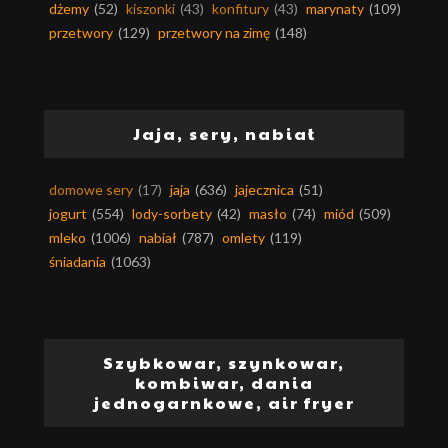
dżemy
(52)
kiszonki
(43)
konfitury
(43)
marynaty
(109)
przetwory
(129)
przetwory na zimę
(148)
Jaja, sery, nabiał
domowe sery
(17)
jaja
(636)
jajecznica
(51)
jogurt
(554)
lody-sorbety
(42)
masło
(74)
miód
(509)
mleko
(1006)
nabiał
(787)
omlety
(119)
śniadania
(1063)
Szybkowar, szynkowar,
kombiwar, dania
jednogarnkowe, air fryer