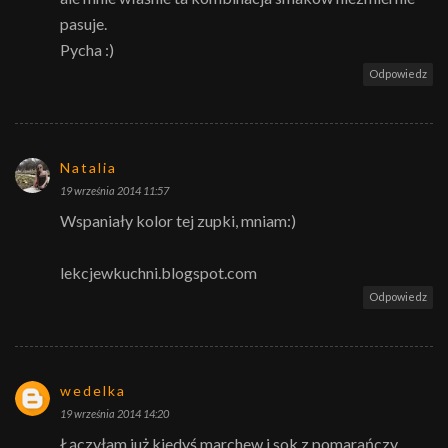
pasuje.
Pycha :)
Odpowiedz
Natalia
19 września 2014 11:57
Wspaniały kolor tej zupki, mniam:)
lekcjewkuchni.blogspot.com
Odpowiedz
wedelka
19 września 2014 14:20
Łączyłam już kiedyś marchew i sok z pomarańczy.