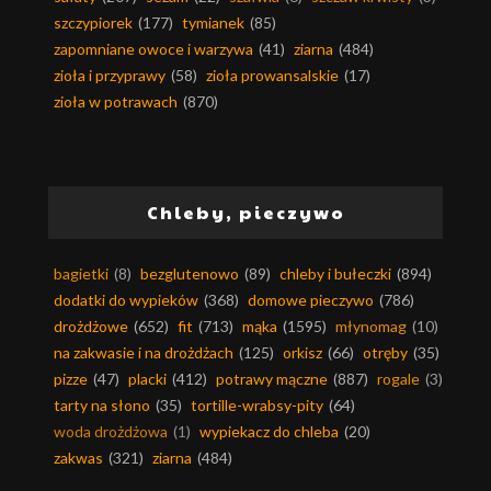
szczypiorek
(177)
tymianek
(85)
zapomniane owoce i warzywa
(41)
ziarna
(484)
zioła i przyprawy
(58)
zioła prowansalskie
(17)
zioła w potrawach
(870)
Chleby, pieczywo
bagietki
(8)
bezglutenowo
(89)
chleby i bułeczki
(894)
dodatki do wypieków
(368)
domowe pieczywo
(786)
drożdżowe
(652)
fit
(713)
mąka
(1595)
młynomag
(10)
na zakwasie i na drożdżach
(125)
orkisz
(66)
otręby
(35)
pizze
(47)
placki
(412)
potrawy mączne
(887)
rogale
(3)
tarty na słono
(35)
tortille-wrabsy-pity
(64)
woda drożdżowa
(1)
wypiekacz do chleba
(20)
zakwas
(321)
ziarna
(484)