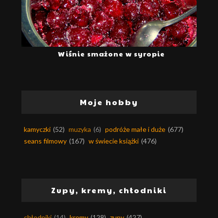
Wiśnie smażone w syropie
Moje hobby
kamyczki
(52)
muzyka
(6)
podróże małe i duże
(677)
seans filmowy
(167)
w świecie książki
(476)
Zupy, kremy, chłodniki
chłodniki
(14)
kremy
(128)
zupy
(427)