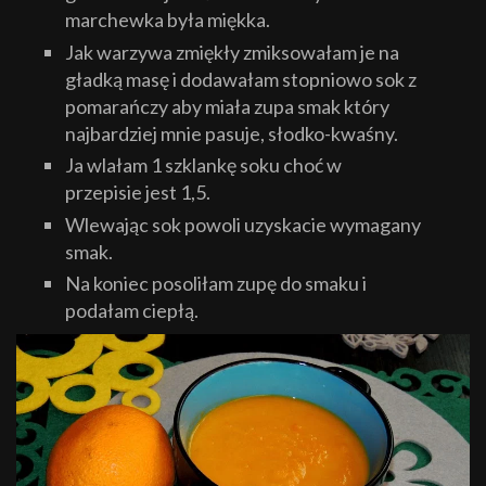
marchewka była miękka.
Jak warzywa zmiękły zmiksowałam je na
gładką masę i dodawałam stopniowo sok z
pomarańczy aby miała zupa smak który
najbardziej mnie pasuje, słodko-kwaśny.
Ja wlałam 1 szklankę soku choć w
przepisie jest 1,5.
Wlewając sok powoli uzyskacie wymagany
smak.
Na koniec posoliłam zupę do smaku i
podałam ciepłą.