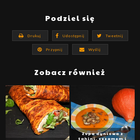
Podziel się
Drukuj
Udostępnij
Tweetnij
Przypnij
Wyślij
Zobacz również
Zupa dyniowa z
tahini, sezamem i