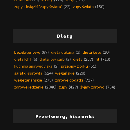
zupy z książki "zupy świata"
(22)
zupy świata
(150)
Diety
bezglutenowo
(89)
dieta dukana
(2)
dieta keto
(20)
dieta lchf
(6)
dieta low carb
(2)
diety
(257)
fit
(713)
kuchnia ajurwedyjska
(2)
przepisy z prl-u
(51)
sałatki-surówki
(624)
wegańskie
(228)
wegetariańskie
(273)
zdrowe dodatki
(927)
zdrowe jedzenie
(2040)
zupy
(427)
żyjmy zdrowo
(754)
Przetwory, kiszonki