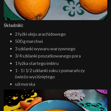
Składniki:
2 łyżki oleju arachidowego
500 g marchwi
3 szklanki wywaru warzywnego
3/4 szklanki poszatkowanego pora
1 łyżka startego imbiru
1 - 1 i 1/2 szklanki soku z pomarańczy
świeżo wyciśniętego
sól morska