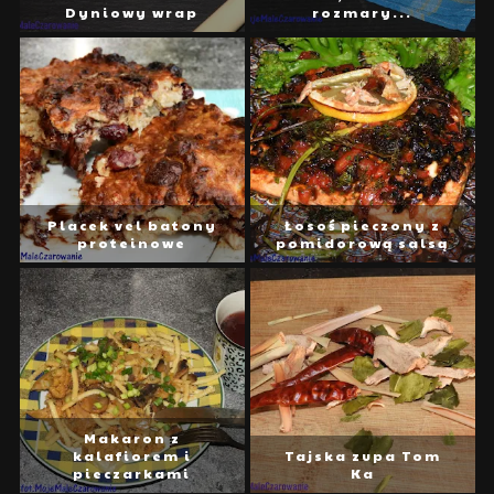
Dyniowy wrap
rozmary...
Placek vel batony
Łosoś pieczony z
proteinowe
pomidorową salsą
Makaron z
kalafiorem i
Tajska zupa Tom
pieczarkami
Ka