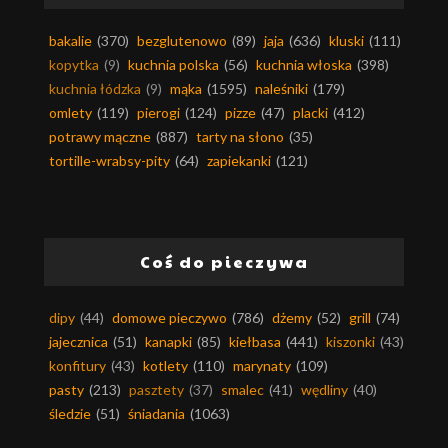
bakalie
(370)
bezglutenowo
(89)
jaja
(636)
kluski
(111)
kopytka
(9)
kuchnia polska
(56)
kuchnia włoska
(398)
kuchnia łódzka
(9)
mąka
(1595)
naleśniki
(179)
omlety
(119)
pierogi
(124)
pizze
(47)
placki
(412)
potrawy mączne
(887)
tarty na słono
(35)
tortille-wrabsy-pity
(64)
zapiekanki
(121)
Coś do pieczywa
dipy
(44)
domowe pieczywo
(786)
dżemy
(52)
grill
(74)
jajecznica
(51)
kanapki
(85)
kiełbasa
(441)
kiszonki
(43)
konfitury
(43)
kotlety
(110)
marynaty
(109)
pasty
(213)
pasztety
(37)
smalec
(41)
wędliny
(40)
śledzie
(51)
śniadania
(1063)