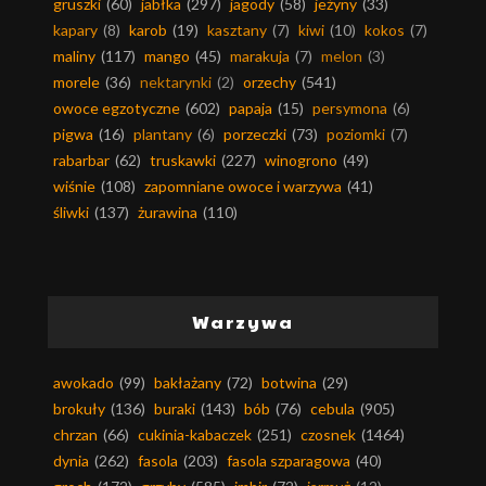
gruszki
(60)
jabłka
(297)
jagody
(58)
jeżyny
(33)
kapary
(8)
karob
(19)
kasztany
(7)
kiwi
(10)
kokos
(7)
maliny
(117)
mango
(45)
marakuja
(7)
melon
(3)
morele
(36)
nektarynki
(2)
orzechy
(541)
owoce egzotyczne
(602)
papaja
(15)
persymona
(6)
pigwa
(16)
plantany
(6)
porzeczki
(73)
poziomki
(7)
rabarbar
(62)
truskawki
(227)
winogrono
(49)
wiśnie
(108)
zapomniane owoce i warzywa
(41)
śliwki
(137)
żurawina
(110)
Warzywa
awokado
(99)
bakłażany
(72)
botwina
(29)
brokuły
(136)
buraki
(143)
bób
(76)
cebula
(905)
chrzan
(66)
cukinia-kabaczek
(251)
czosnek
(1464)
dynia
(262)
fasola
(203)
fasola szparagowa
(40)