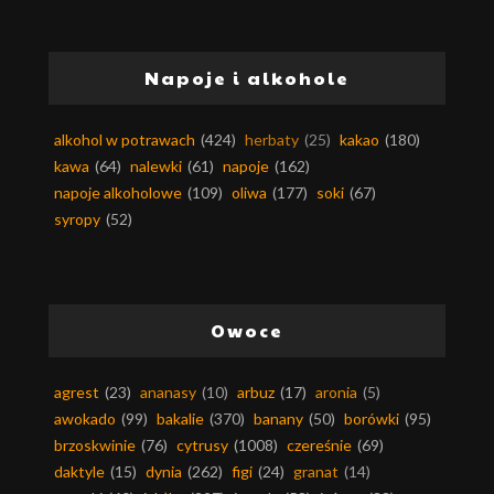
Napoje i alkohole
alkohol w potrawach
(424)
herbaty
(25)
kakao
(180)
kawa
(64)
nalewki
(61)
napoje
(162)
napoje alkoholowe
(109)
oliwa
(177)
soki
(67)
syropy
(52)
Owoce
agrest
(23)
ananasy
(10)
arbuz
(17)
aronia
(5)
awokado
(99)
bakalie
(370)
banany
(50)
borówki
(95)
brzoskwinie
(76)
cytrusy
(1008)
czereśnie
(69)
daktyle
(15)
dynia
(262)
figi
(24)
granat
(14)