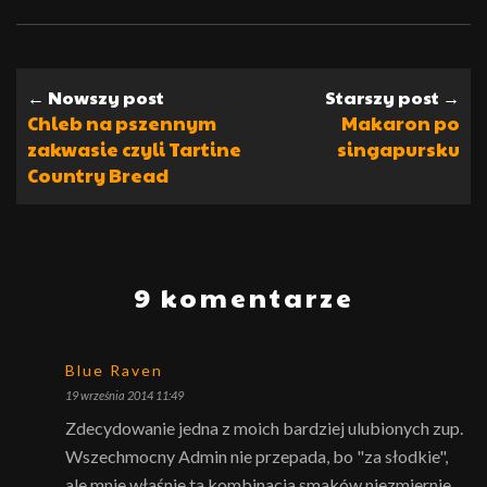
← Nowszy post
Starszy post →
Chleb na pszennym
Makaron po
zakwasie czyli Tartine
singapursku
Country Bread
9 komentarze
Blue Raven
19 września 2014 11:49
Zdecydowanie jedna z moich bardziej ulubionych zup.
Wszechmocny Admin nie przepada, bo "za słodkie",
ale mnie właśnie ta kombinacja smaków niezmiernie