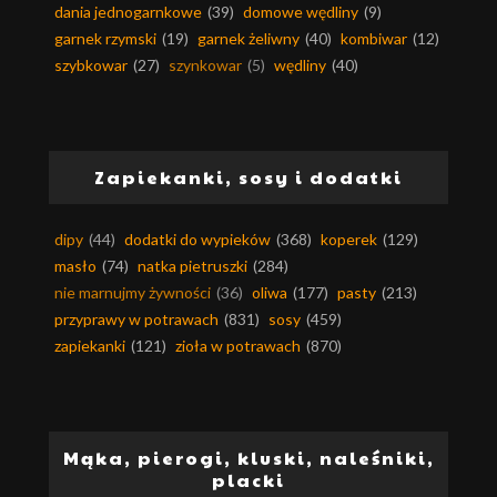
dania jednogarnkowe
(39)
domowe wędliny
(9)
garnek rzymski
(19)
garnek żeliwny
(40)
kombiwar
(12)
szybkowar
(27)
szynkowar
(5)
wędliny
(40)
Zapiekanki, sosy i dodatki
dipy
(44)
dodatki do wypieków
(368)
koperek
(129)
masło
(74)
natka pietruszki
(284)
nie marnujmy żywności
(36)
oliwa
(177)
pasty
(213)
przyprawy w potrawach
(831)
sosy
(459)
zapiekanki
(121)
zioła w potrawach
(870)
Mąka, pierogi, kluski, naleśniki,
placki