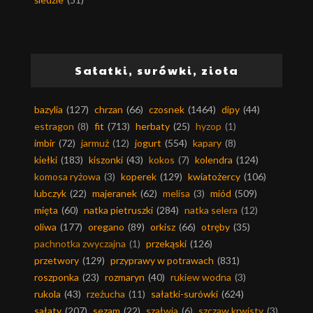
Sałatki, surówki, zioła
bazylia
(127)
chrzan
(66)
czosnek
(1464)
dipy
(44)
estragon
(8)
fit
(713)
herbaty
(25)
hyzop
(1)
imbir
(72)
jarmuż
(12)
jogurt
(554)
kapary
(8)
kiełki
(183)
kiszonki
(43)
kokos
(7)
kolendra
(124)
komosa ryżowa
(3)
koperek
(129)
kwiatożercy
(106)
lubczyk
(22)
majeranek
(62)
melisa
(3)
miód
(509)
mięta
(60)
natka pietruszki
(284)
natka selera
(12)
oliwa
(177)
oregano
(89)
orkisz
(66)
otręby
(35)
pachnotka zwyczajna
(1)
przekąski
(126)
przetwory
(129)
przyprawy w potrawach
(831)
roszponka
(23)
rozmaryn
(40)
rukiew wodna
(3)
rukola
(43)
rzeżucha
(11)
sałatki-surówki
(624)
sałaty
(207)
sezam
(22)
szałwia
(6)
szczaw krwisty
(3)