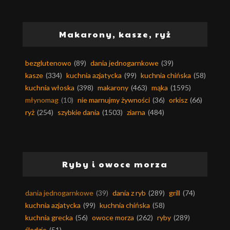
Makarony, kasze, ryż
bezglutenowo
(89)
dania jednogarnkowe
(39)
kasze
(334)
kuchnia azjatycka
(99)
kuchnia chińska
(58)
kuchnia włoska
(398)
makarony
(463)
mąka
(1595)
młynomag
(10)
nie marnujmy żywności
(36)
orkisz
(66)
ryż
(254)
szybkie dania
(1503)
ziarna
(484)
Ryby i owoce morza
dania jednogarnkowe
(39)
dania z ryb
(289)
grill
(74)
kuchnia azjatycka
(99)
kuchnia chińska
(58)
kuchnia grecka
(56)
owoce morza
(262)
ryby
(289)
śledzie
(51)