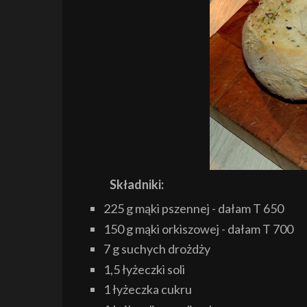
Składniki:
225 g mąki pszennej - dałam T 650
150 g mąki orkiszowej - dałam T 700
7 g suchych drożdży
1,5 łyżeczki soli
1 łyżeczka cukru