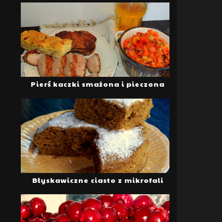
Pierś kaczki smażona i pieczona
Błyskawiczne ciasto z mikrofali