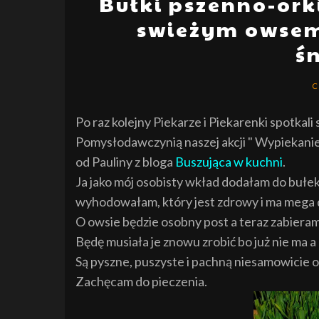
Bułki pszenno-ork
swieżym owsem
ś
C
Po raz kolejny Piekarze i Piekarenki spotkali
Pomysłodawczynią naszej akcji " Wypiekanie
od Pauliny z bloga
Buszująca w kuchni
.
Ja jako mój osobisty wkład dodałam do bułe
wyhodowałam, który jest zdrowy i ma mega 
O owsie będzie osobny post a teraz zabieramy
Będę musiała je znowu zrobić bo już nie ma a
Są pyszne, puszyste i pachną niesamowicie 
Zachęcam do pieczenia.