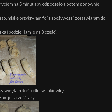
kryciem na 5 minut aby odpoczęło a potem ponownie
sto, miskę przykryłam folią spożywczą i zostawiałam do
ąką
i podzieliłam je na 8 części.
 zawinęłam do środka w sakiewkę.
łam jeszcze 2 razy.