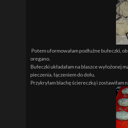
Potem uformowałam podłużne bułeczki, ob
oregano.
Bułeczki układałam na blaszce wyłożonej mat
pieczenia, łączeniem do dołu.
Przykryłam blachę ściereczką i zostawiłam n