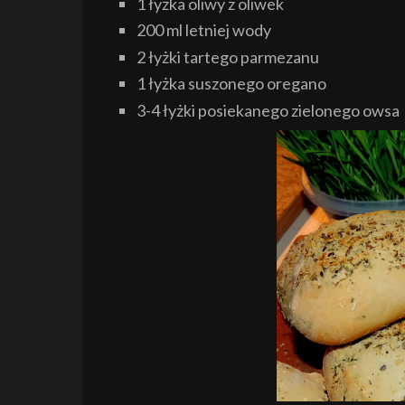
1 łyżka oliwy z oliwek
200 ml letniej wody
2 łyżki tartego parmezanu
1 łyżka suszonego oregano
3-4 łyżki posiekanego zielonego owsa