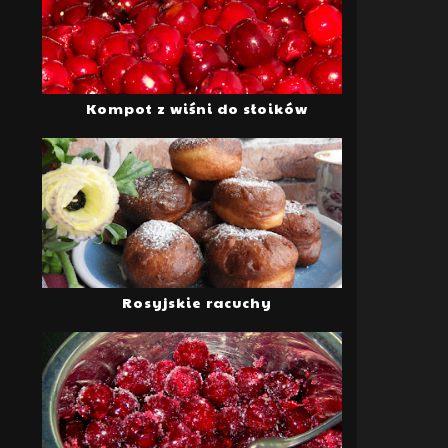
Kompot z wiśni do słoików
Rosyjskie racuchy