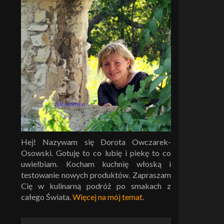
i
Hej! Nazywam się Dorota Owczarek-
Osowski. Gotuję to co lubię i piekę to co
uwielbiam. Kocham kuchnię włoską i
testowanie nowych produktów. Zapraszam
Cię w kulinarną podróż po smakach z
całego Świata.
Więcej na mój temat
.