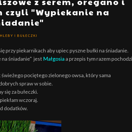
iszowe z serem, oregano i
 czyli "Wypiekanie na
niadanie"
HLEBY I BUŁECZKI
 się przy piekarnikach aby upiec pyszne bułki na śniadanie.
 na śniadanie" jest
Małgosia
a przepis tym razem pochodz
k świeżego pociętego zielonego owsa, który sama
dobrych spraw w sobie.
 się za bułeczki.
 piekłam wczoraj.
od dodatków.