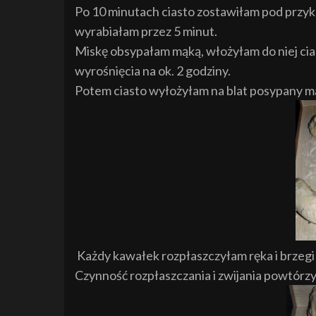
Po 10 minutach ciasto zostawiłam pod przy
wyrabiałam przez 5 minut.
Miskę obsypałam mąką, włożyłam do niej cia
wyrośnięcia na ok. 2 godziny.
Potem ciasto wyłożyłam na blat posypany m
Każdy kawałek rozpłaszczyłam ręka i brzegi
Czynność rozpłaszczania i zwijania powtórzy