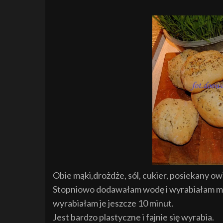
Obie mąki,drożdże, sól, cukier, posiekany o
Stopniowo dodawałam wodę i wyrabiałam masę
wyrabiałam je jeszcze 10 minut.
Jest bardzo plastyczne i fajnie się wyrabia.