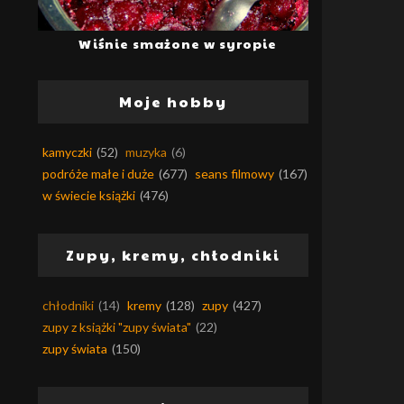
Wiśnie smażone w syropie
Moje hobby
kamyczki
(52)
muzyka
(6)
podróże małe i duże
(677)
seans filmowy
(167)
w świecie książki
(476)
Zupy, kremy, chłodniki
chłodniki
(14)
kremy
(128)
zupy
(427)
zupy z książki "zupy świata"
(22)
zupy świata
(150)