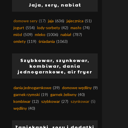
Jaja, sery, nabiał
domowe sery
(17)
jaja
(636)
jajecznica
(51)
jogurt
(554)
lody-sorbety
(42)
masło
(74)
miód
(509)
mleko
(1006)
nabiał
(787)
omlety
(119)
śniadania
(1063)
Szybkowar, szynkowar,
kombiwar, dania
jednogarnkowe, air fryer
dania jednogarnkowe
(39)
domowe wędliny
(9)
garnek rzymski
(19)
garnek żeliwny
(40)
kombiwar
(12)
szybkowar
(27)
szynkowar
(5)
wędliny
(40)
Zapiekanki, sosy i dodatki