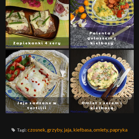
Polenta z
gulaszem z
Zapiekanki 4 sery
kiełbasy
Jajo sadzone w
Omlet z serem i
tortilli
kiełbasą
czosnek
,
grzyby
,
jaja
,
kiełbasa
,
omlety
,
papryka
Tagi: