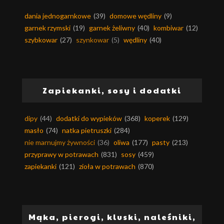
dania jednogarnkowe
(39)
domowe wędliny
(9)
garnek rzymski
(19)
garnek żeliwny
(40)
kombiwar
(12)
szybkowar
(27)
szynkowar
(5)
wędliny
(40)
Zapiekanki, sosy i dodatki
dipy
(44)
dodatki do wypieków
(368)
koperek
(129)
masło
(74)
natka pietruszki
(284)
nie marnujmy żywności
(36)
oliwa
(177)
pasty
(213)
przyprawy w potrawach
(831)
sosy
(459)
zapiekanki
(121)
zioła w potrawach
(870)
Mąka, pierogi, kluski, naleśniki,