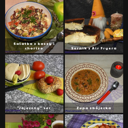
Sałatka z kaszy i
chorizo
Sernik z Air Fryera
"Jajeczny" ser
Zupa zbójecka