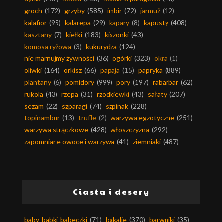
groch
(172)
grzyby
(585)
imbir
(72)
jarmuż
(12)
kalafior
(95)
kalarepa
(29)
kapary
(8)
kapusty
(408)
kasztany
(7)
kiełki
(183)
kiszonki
(43)
komosa ryżowa
(3)
kukurydza
(124)
nie marnujmy żywności
(36)
ogórki
(323)
okra
(1)
oliwki
(164)
orkisz
(66)
papaja
(15)
papryka
(889)
plantany
(6)
pomidory
(999)
pory
(197)
rabarbar
(62)
rukola
(43)
rzepa
(31)
rzodkiewki
(43)
sałaty
(207)
sezam
(22)
szparagi
(74)
szpinak
(228)
topinambur
(13)
trufle
(2)
warzywa egzotyczne
(251)
warzywa strączkowe
(428)
włoszczyzna
(292)
zapomniane owoce i warzywa
(41)
ziemniaki
(487)
Ciasta i desery
baby-babki-babeczki
(71)
bakalie
(370)
barwniki
(35)