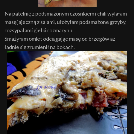
Na patelnię z podsmażonym czosnkiem i chili wylałam
masę jajeczną z salami, ułożyłam podsmażone grzyby,
rozsypałam igiełki rozmarynu.
Smażyłam omlet odciągając masę od brzegów aż
ładnie się zrumienił na bokach.