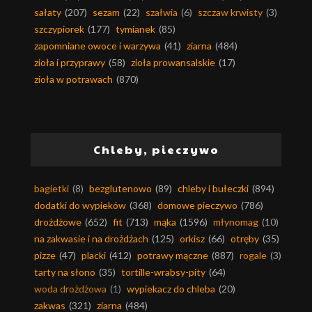
sałaty
(207)
sezam
(22)
szałwia
(6)
szczaw krwisty
(3)
szczypiorek
(177)
tymianek
(85)
zapomniane owoce i warzywa
(41)
ziarna
(484)
zioła i przyprawy
(58)
zioła prowansalskie
(17)
zioła w potrawach
(870)
Chleby, pieczywo
bagietki
(8)
bezglutenowo
(89)
chleby i bułeczki
(894)
dodatki do wypieków
(368)
domowe pieczywo
(786)
drożdżowe
(652)
fit
(713)
mąka
(1596)
młynomag
(10)
na zakwasie i na drożdżach
(125)
orkisz
(66)
otręby
(35)
pizze
(47)
placki
(412)
potrawy mączne
(887)
rogale
(3)
tarty na słono
(35)
tortille-wrabsy-pity
(64)
woda drożdżowa
(1)
wypiekacz do chleba
(20)
zakwas
(321)
ziarna
(484)