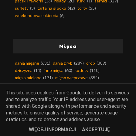
pączki i faworki
(13)
rolady
(20)
rurki
(1)
serniki
(327)
suflety
(3)
tarta na słodko
(42)
torty
(55)
weekendowa cukiernia
(6)
Mięsa
dania mięsne
(631)
dania z ryb
(289)
drób
(389)
dziczyzna
(14)
inne mięsa
(60)
kotlety
(110)
mięso mielone
(171)
mięso wieprzowe
(354)
mięso wołowe
(131)
podroby
(28)
smalec
(41)
słonina
(3)
This site uses cookies from Google to deliver its services
and to analyze traffic. Your IP address and user-agent are
shared with Google along with performance and security
metrics to ensure quality of service, generate usage
statistics, and to detect and address abuse.
Kuchnie świata
WIĘCEJ INFORMACJI
AKCEPTUJĘ