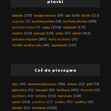
placki
bakalie
(370)
bezglutenowo
(89)
jaja
(636)
kluski
(111)
kopytka
(9)
kuchnia polska
(56)
kuchnia włoska
(398)
kuchnia łódzka
(9)
mąka
(1596)
naleśniki
(179)
omlety
(119)
pierogi
(124)
pizze
(47)
placki
(412)
potrawy mączne
(887)
tarty na słono
(35)
tortille-wrabsy-pity
(64)
zapiekanki
(121)
Coś do pieczywa
dipy
(44)
domowe pieczywo
(786)
dżemy
(52)
grill
(74)
jajecznica
(51)
kanapki
(85)
kiełbasa
(441)
kiszonki
(43)
konfitury
(43)
kotlety
(110)
marynaty
(109)
pasty
(213)
pasztety
(37)
smalec
(41)
wędliny
(40)
śledzie
(51)
śniadania
(1063)