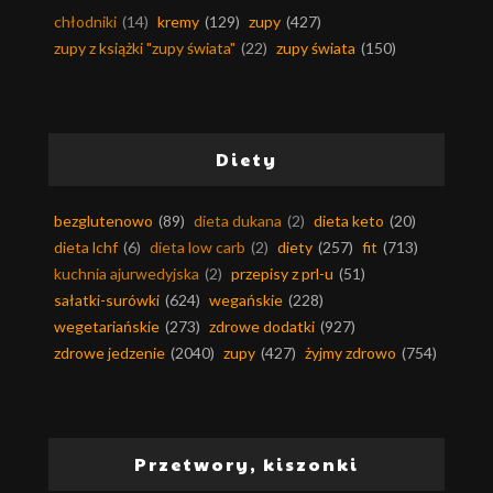
chłodniki
(14)
kremy
(129)
zupy
(427)
zupy z książki "zupy świata"
(22)
zupy świata
(150)
Diety
bezglutenowo
(89)
dieta dukana
(2)
dieta keto
(20)
dieta lchf
(6)
dieta low carb
(2)
diety
(257)
fit
(713)
kuchnia ajurwedyjska
(2)
przepisy z prl-u
(51)
sałatki-surówki
(624)
wegańskie
(228)
wegetariańskie
(273)
zdrowe dodatki
(927)
zdrowe jedzenie
(2040)
zupy
(427)
żyjmy zdrowo
(754)
Przetwory, kiszonki