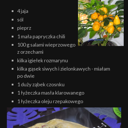
4 jaja
sól
pieprz
1 mała papryczka chili
100 g salami wieprzowego
z orzechami
kilka igiełek rozmarynu
kilka gąsek siwych i zielonkawych - miałam
po dwie
1 duży ząbek czosnku
1 łyżeczka masła klarowanego
1 łyżeczka oleju rzepakowego