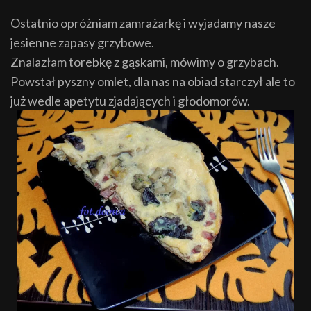
Ostatnio opróżniam zamrażarkę i wyjadamy nasze
jesienne zapasy grzybowe.
Znalazłam torebkę z gąskami, mówimy o grzybach.
Powstał pyszny omlet, dla nas na obiad starczył ale to
już wedle apetytu zjadających i głodomorów.