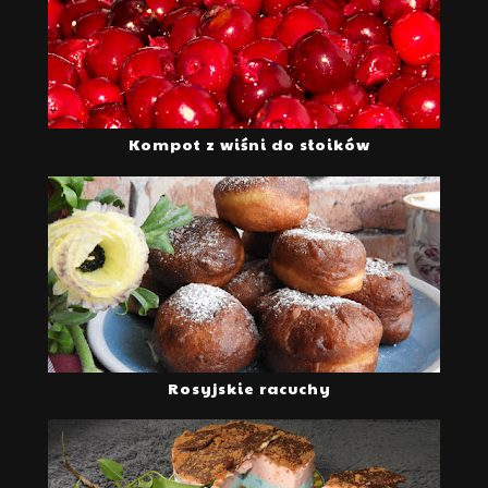
Kompot z wiśni do słoików
Rosyjskie racuchy