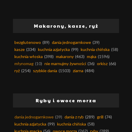
Makarony, kasze, ryż
bezglutenowo
(89)
dania jednogarnkowe
(39)
kasze
(334)
kuchnia azjatycka
(99)
kuchnia chińska
(58)
kuchnia włoska
(398)
makarony
(463)
mąka
(1596)
młynomag
(10)
nie marnujmy żywności
(36)
orkisz
(66)
ryż
(254)
szybkie dania
(1503)
ziarna
(484)
Ryby i owoce morza
dania jednogarnkowe
(39)
dania z ryb
(289)
grill
(74)
kuchnia azjatycka
(99)
kuchnia chińska
(58)
kuchnia grecka
(56)
owoce morza
(262)
ryby
(289)