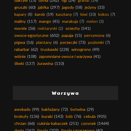
daktyle
(15)
dynia
(262)
figi
(24)
granat
(14)
gruszki
(60)
jabłka
(297)
jagody
(58)
jeżyny
(33)
kapary
(8)
karob
(19)
kasztany
(7)
kiwi
(10)
kokos
(7)
maliny
(117)
mango
(45)
marakuja
(7)
melon
(3)
morele
(36)
nektarynki
(2)
orzechy
(541)
owoce egzotyczne
(602)
papaja
(15)
persymona
(6)
pigwa
(16)
plantany
(6)
porzeczki
(73)
poziomki
(7)
rabarbar
(62)
truskawki
(228)
winogrono
(49)
wiśnie
(108)
zapomniane owoce i warzywa
(41)
śliwki
(137)
żurawina
(110)
Warzywa
awokado
(99)
bakłażany
(72)
botwina
(29)
brokuły
(136)
buraki
(143)
bób
(76)
cebula
(905)
chrzan
(66)
cukinia-kabaczek
(251)
czosnek
(1464)
dynia
(262)
fasola
(203)
fasola szparagowa
(40)