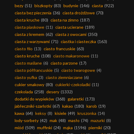
bezy
(51)
biszkopty
(83)
budynie
(146)
ciasta
(922)
ciasta bez pieczenia
(36)
ciasta drożdżowe
(70)
ciasta kruche
(80)
ciasta na zimno
(187)
ciasta piaskowe
(11)
ciasta ucierane
(189)
ciasta z kremem
(62)
ciasta z owocami
(350)
ciasta z warzywami
(71)
ciastka i ciasteczka
(163)
ciasto filo
(13)
ciasto francuskie
(63)
ciasto kruche
(108)
ciasto makaronowe
(11)
ciasto maślane
(6)
ciasto parzone
(17)
ciasto półfrancuskie
(5)
ciasto twarogowe
(4)
ciasto yufka
(3)
ciasto ziemniaczane
(6)
cukier smakowy
(80)
cukierki-czekoladki
(11)
czekolada
(258)
desery
(1332)
dodatki do wypieków
(368)
galaretki
(173)
jabłeczniki-szarlotki
(67)
kakao
(180)
karob
(19)
kawa
(64)
keksy
(8)
kisiele
(49)
kruszonka
(14)
lody-sorbety
(42)
mak
(48)
masło
(74)
mazurki
(8)
miód
(509)
muffinki
(24)
mąka
(1596)
pierniki
(20)