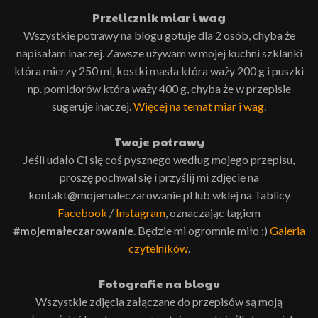
Przelicznik miar i wag
Wszystkie potrawy na blogu gotuje dla 2 osób, chyba że
napisałam inaczej. Zawsze używam w mojej kuchni szklanki
która mierzy 250 ml, kostki masła która waży 200 g i puszki
np. pomidorów która waży 400 g, chyba że w przepisie
sugeruje inaczej.
Więcej na temat miar i wag
.
Twoje potrawy
Jeśli udało Ci się coś pysznego według mojego przepisu,
proszę pochwal się i przyślij mi zdjęcie na
kontakt@mojemaleczarowanie.pl lub wklej na Tablicy
Facebook
/
Instagram
, oznaczając tagiem
#mojemałeczarowanie
. Będzie mi ogromnie miło :)
Galeria
czytelników
.
Fotografie na blogu
Wszystkie zdjęcia załączane do przepisów są moją