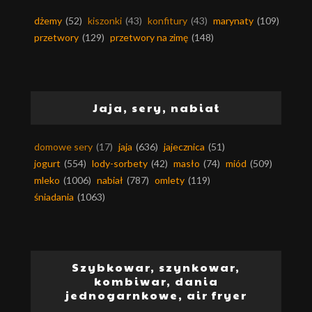
dżemy
(52)
kiszonki
(43)
konfitury
(43)
marynaty
(109)
przetwory
(129)
przetwory na zimę
(148)
Jaja, sery, nabiał
domowe sery
(17)
jaja
(636)
jajecznica
(51)
jogurt
(554)
lody-sorbety
(42)
masło
(74)
miód
(509)
mleko
(1006)
nabiał
(787)
omlety
(119)
śniadania
(1063)
Szybkowar, szynkowar,
kombiwar, dania
jednogarnkowe, air fryer