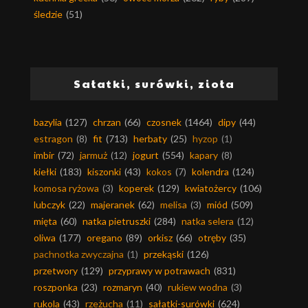
śledzie
(51)
Sałatki, surówki, zioła
bazylia
(127)
chrzan
(66)
czosnek
(1464)
dipy
(44)
estragon
(8)
fit
(713)
herbaty
(25)
hyzop
(1)
imbir
(72)
jarmuż
(12)
jogurt
(554)
kapary
(8)
kiełki
(183)
kiszonki
(43)
kokos
(7)
kolendra
(124)
komosa ryżowa
(3)
koperek
(129)
kwiatożercy
(106)
lubczyk
(22)
majeranek
(62)
melisa
(3)
miód
(509)
mięta
(60)
natka pietruszki
(284)
natka selera
(12)
oliwa
(177)
oregano
(89)
orkisz
(66)
otręby
(35)
pachnotka zwyczajna
(1)
przekąski
(126)
przetwory
(129)
przyprawy w potrawach
(831)
roszponka
(23)
rozmaryn
(40)
rukiew wodna
(3)
rukola
(43)
rzeżucha
(11)
sałatki-surówki
(624)