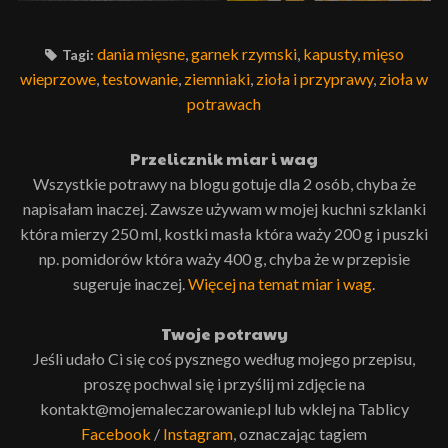
dania mięsne
,
garnek rzymski
,
kapusty
,
mięso
Tagi:
wieprzowe
,
testowanie
,
ziemniaki
,
zioła i przyprawy
,
zioła w
potrawach
Przelicznik miar i wag
Wszystkie potrawy na blogu gotuje dla 2 osób, chyba że
napisałam inaczej. Zawsze używam w mojej kuchni szklanki
która mierzy 250 ml, kostki masła która waży 200 g i puszki
np. pomidorów która waży 400 g, chyba że w przepisie
sugeruje inaczej.
Więcej na temat miar i wag
.
Twoje potrawy
Jeśli udało Ci się coś pysznego według mojego przepisu,
proszę pochwal się i przyślij mi zdjęcie na
kontakt@mojemaleczarowanie.pl lub wklej na Tablicy
Facebook
/
Instagram
, oznaczając tagiem