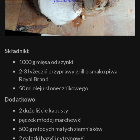
Składniki:
1000 g mięsa od szynki
2-3 łyżeczki przyprawy grill o smaku piwa
Royal Brand
50 ml oleju słonecznikowego
Dodatkowo:
2 duże liście kapusty
pęczek młodej marchewki
500 g młodych małych ziemniaków
2 gałązki bazylii cytrynowej