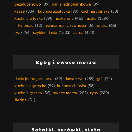
bezglutenowo
(89)
dania jednogarnkowe
(39)
kasze
(334)
kuchnia azjatycka
(99)
kuchnia chińska
(58)
kuchnia włoska
(398)
makarony
(463)
mąka
(1596)
młynomag
(10)
nie marnujmy żywności
(36)
orkisz
(66)
ryż
(254)
szybkie dania
(1503)
ziarna
(484)
Ryby i owoce morza
dania jednogarnkowe
(39)
dania z ryb
(289)
grill
(74)
kuchnia azjatycka
(99)
kuchnia chińska
(58)
kuchnia grecka
(56)
owoce morza
(262)
ryby
(289)
śledzie
(51)
Sałatki, surówki, zioła