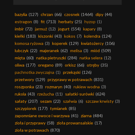
bazylia
(127)
chrzan
(66)
czosnek
(1464)
dipy
(44)
estragon
(8)
fit
(713)
herbaty
(25)
hyzop
(1)
imbir
(72)
jarmuż
(12)
jogurt
(554)
kapary
(8)
kiełki
(183)
kiszonki
(43)
kokos
(7)
kolendra
(124)
komosa ryżowa
(3)
koperek
(129)
kwiatożercy
(106)
lubczyk
(22)
majeranek
(62)
melisa
(3)
miód
(509)
mięta
(60)
natka pietruszki
(284)
natka selera
(12)
oliwa
(177)
oregano
(89)
orkisz
(66)
otręby
(35)
pachnotka zwyczajna
(1)
przekąski
(126)
przetwory
(129)
przyprawy w potrawach
(831)
roszponka
(23)
rozmaryn
(40)
rukiew wodna
(3)
rukola
(43)
rzeżucha
(11)
sałatki-surówki
(624)
sałaty
(207)
sezam
(22)
szałwia
(6)
szczaw krwisty
(3)
szczypiorek
(177)
tymianek
(85)
zapomniane owoce i warzywa
(41)
ziarna
(484)
zioła i przyprawy
(58)
zioła prowansalskie
(17)
zioła w potrawach
(870)