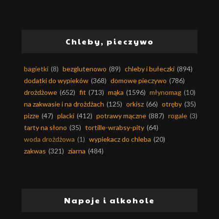
Chleby, pieczywo
bagietki
(8)
bezglutenowo
(89)
chleby i bułeczki
(894)
dodatki do wypieków
(368)
domowe pieczywo
(786)
drożdżowe
(652)
fit
(713)
mąka
(1596)
młynomag
(10)
na zakwasie i na drożdżach
(125)
orkisz
(66)
otręby
(35)
pizze
(47)
placki
(412)
potrawy mączne
(887)
rogale
(3)
tarty na słono
(35)
tortille-wrabsy-pity
(64)
woda drożdżowa
(1)
wypiekacz do chleba
(20)
zakwas
(321)
ziarna
(484)
Napoje i alkohole