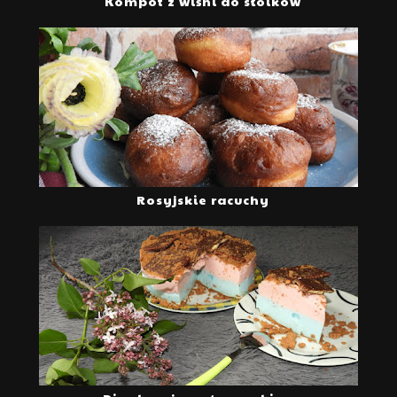
Kompot z wiśni do słoików
Rosyjskie racuchy