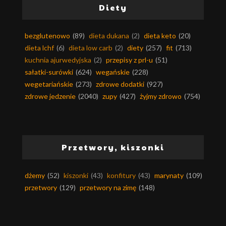
Diety
bezglutenowo
(89)
dieta dukana
(2)
dieta keto
(20)
dieta lchf
(6)
dieta low carb
(2)
diety
(257)
fit
(713)
kuchnia ajurwedyjska
(2)
przepisy z prl-u
(51)
sałatki-surówki
(624)
wegańskie
(228)
wegetariańskie
(273)
zdrowe dodatki
(927)
zdrowe jedzenie
(2040)
zupy
(427)
żyjmy zdrowo
(754)
Przetwory, kiszonki
dżemy
(52)
kiszonki
(43)
konfitury
(43)
marynaty
(109)
przetwory
(129)
przetwory na zimę
(148)