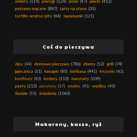
omlety
(119)
pierogi
(124)
pizze
(47)
placki
(412)
potrawy mączne
(887)
tarty na słono
(35)
tortille-wrabsy-pity
(64)
zapiekanki
(121)
Coś do pieczywa
dipy
(44)
domowe pieczywo
(786)
dżemy
(52)
grill
(74)
jajecznica
(51)
kanapki
(85)
kiełbasa
(441)
kiszonki
(43)
konfitury
(43)
kotlety
(110)
marynaty
(109)
pasty
(213)
pasztety
(37)
smalec
(41)
wędliny
(40)
śledzie
(51)
śniadania
(1063)
Makarony, kasze, ryż