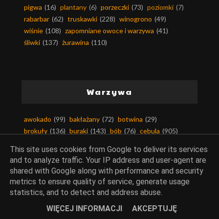
pigwa
(16)
plantany
(6)
porzeczki
(73)
poziomki
(7)
rabarbar
(62)
truskawki
(228)
winogrono
(49)
wiśnie
(108)
zapomniane owoce i warzywa
(41)
śliwki
(137)
żurawina
(110)
Warzywa
awokado
(99)
bakłażany
(72)
botwina
(29)
brokuły
(136)
buraki
(143)
bób
(76)
cebula
(905)
chrzan
(66)
cukinia-kabaczek
(251)
czosnek
(1464)
This site uses cookies from Google to deliver its services
dynia
(262)
fasola
(203)
fasola szparagowa
(40)
and to analyze traffic. Your IP address and user-agent are
groch
(172)
grzyby
(585)
imbir
(72)
jarmuż
(12)
shared with Google along with performance and security
kalafior
(95)
kalarepa
(29)
kapary
(8)
kapusty
(408)
metrics to ensure quality of service, generate usage
kasztany
(7)
kiełki
(183)
kiszonki
(43)
statistics, and to detect and address abuse.
komosa ryżowa
(3)
kukurydza
(124)
WIĘCEJ INFORMACJI
AKCEPTUJĘ
nie marnujmy żywności
(36)
ogórki
(323)
okra
(1)