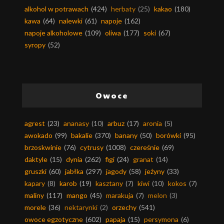
alkohol w potrawach
(424)
herbaty
(25)
kakao
(180)
kawa
(64)
nalewki
(61)
napoje
(162)
napoje alkoholowe
(109)
oliwa
(177)
soki
(67)
syropy
(52)
Owoce
agrest
(23)
ananasy
(10)
arbuz
(17)
aronia
(5)
awokado
(99)
bakalie
(370)
banany
(50)
borówki
(95)
brzoskwinie
(76)
cytrusy
(1008)
czereśnie
(69)
daktyle
(15)
dynia
(262)
figi
(24)
granat
(14)
gruszki
(60)
jabłka
(297)
jagody
(58)
jeżyny
(33)
kapary
(8)
karob
(19)
kasztany
(7)
kiwi
(10)
kokos
(7)
maliny
(117)
mango
(45)
marakuja
(7)
melon
(3)
morele
(36)
nektarynki
(2)
orzechy
(541)
owoce egzotyczne
(602)
papaja
(15)
persymona
(6)