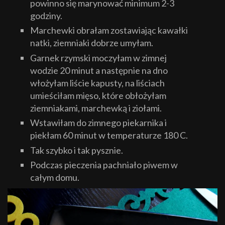
powinno się marynować minimum 2-3
godziny.
Marchewki obrałam zostawiając kawałki
natki, ziemniaki dobrze umyłam.
Garnek rzymski moczyłam w zimnej
wodzie 20 minut a następnie na dno
włożyłam liście kapusty, na liściach
umieściłam mięso, które obłożyłam
ziemniakami, marchewką i ziołami.
Wstawiłam do zimnego piekarnika i
piekłam 60 minut w temperaturze 180 C.
Tak szybko i tak pysznie.
Podczas pieczenia pachniało piwem w
całym domu.