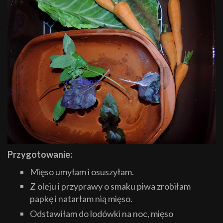
Przygotowanie:
Mięso umyłam i osuszyłam.
Z oleju i przyprawy o smaku piwa zrobiłam
papkę i natarłam nią mięso.
Odstawiłam do lodówki na noc, mięso