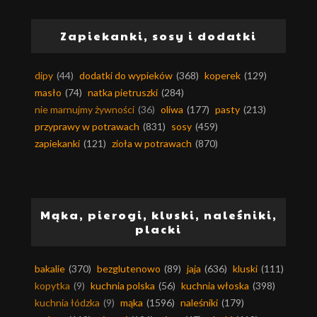
Zapiekanki, sosy i dodatki
dipy
(44)
dodatki do wypieków
(368)
koperek
(129)
masło
(74)
natka pietruszki
(284)
nie marnujmy żywności
(36)
oliwa
(177)
pasty
(213)
przyprawy w potrawach
(831)
sosy
(459)
zapiekanki
(121)
zioła w potrawach
(870)
Mąka, pierogi, kluski, naleśniki,
placki
bakalie
(370)
bezglutenowo
(89)
jaja
(636)
kluski
(111)
kopytka
(9)
kuchnia polska
(56)
kuchnia włoska
(398)
kuchnia łódzka
(9)
mąka
(1596)
naleśniki
(179)