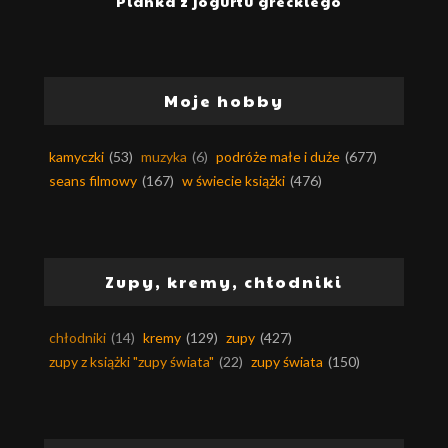
Pianka z jogurtu greckiego
Moje hobby
kamyczki
(53)
muzyka
(6)
podróże małe i duże
(677)
seans filmowy
(167)
w świecie książki
(476)
Zupy, kremy, chłodniki
chłodniki
(14)
kremy
(129)
zupy
(427)
zupy z książki "zupy świata"
(22)
zupy świata
(150)