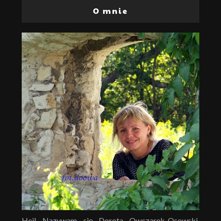
O mnie
Hej! Nazywam się Dorota Owczarek-Osowski.