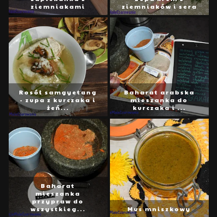
ziemniakami
ziemniaków i sera
Rosół samgyetang
Baharat arabska
- zupa z kurczaka i
mieszanka do
żeń...
kurczaka i ...
Baharat
mieszanka
przypraw do
wszystkieg...
Mus mniszkowy