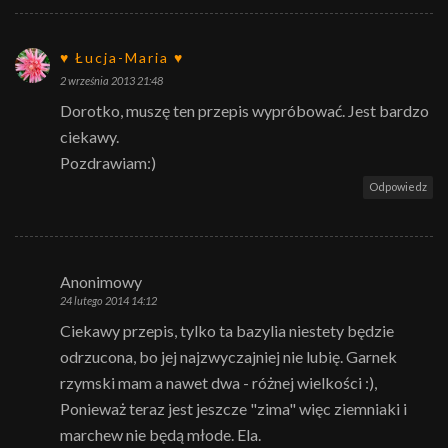
♥ Łucja-Maria ♥
2 września 2013 21:48
Dorotko, muszę ten przepis wypróbować. Jest bardzo
ciekawy.
Pozdrawiam:)
Odpowiedz
Anonimowy
24 lutego 2014 14:12
Ciekawy przepis, tylko ta bazylia niestety będzie
odrzucona, bo jej najzwyczajniej nie lubię. Garnek
rzymski mam a nawet dwa - różnej wielkości :),
Ponieważ teraz jest jeszcze "zima" więc ziemniaki i
marchew nie będą młode. Ela.