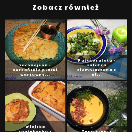
Zobacz również
Patatosalata -
Yachaejeon -
sałatka
koreańskie placki
ziemniaczana z
warzywne...
ol...
Wiejska
zapiekanka z
Zupa krem z