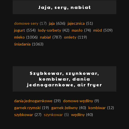
Jaja, sery, nabiał
domowe sery
(17)
jaja
(636)
jajecznica
(51)
jogurt
(554)
lody-sorbety
(42)
masło
(74)
miód
(509)
mleko
(1006)
nabiał
(787)
omlety
(119)
śniadania
(1063)
Szybkowar, szynkowar,
kombiwar, dania
jednogarnkowe, air fryer
dania jednogarnkowe
(39)
domowe wędliny
(9)
garnek rzymski
(19)
garnek żeliwny
(40)
kombiwar
(12)
szybkowar
(27)
szynkowar
(5)
wędliny
(40)