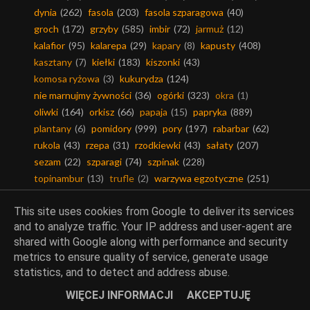
dynia
(262)
fasola
(203)
fasola szparagowa
(40)
groch
(172)
grzyby
(585)
imbir
(72)
jarmuż
(12)
kalafior
(95)
kalarepa
(29)
kapary
(8)
kapusty
(408)
kasztany
(7)
kiełki
(183)
kiszonki
(43)
komosa ryżowa
(3)
kukurydza
(124)
nie marnujmy żywności
(36)
ogórki
(323)
okra
(1)
oliwki
(164)
orkisz
(66)
papaja
(15)
papryka
(889)
plantany
(6)
pomidory
(999)
pory
(197)
rabarbar
(62)
rukola
(43)
rzepa
(31)
rzodkiewki
(43)
sałaty
(207)
sezam
(22)
szparagi
(74)
szpinak
(228)
topinambur
(13)
trufle
(2)
warzywa egzotyczne
(251)
warzywa strączkowe
(428)
włoszczyzna
(292)
This site uses cookies from Google to deliver its services
zapomniane owoce i warzywa
(41)
ziemniaki
(487)
and to analyze traffic. Your IP address and user-agent are
shared with Google along with performance and security
metrics to ensure quality of service, generate usage
statistics, and to detect and address abuse.
Ciasta i desery
WIĘCEJ INFORMACJI
AKCEPTUJĘ