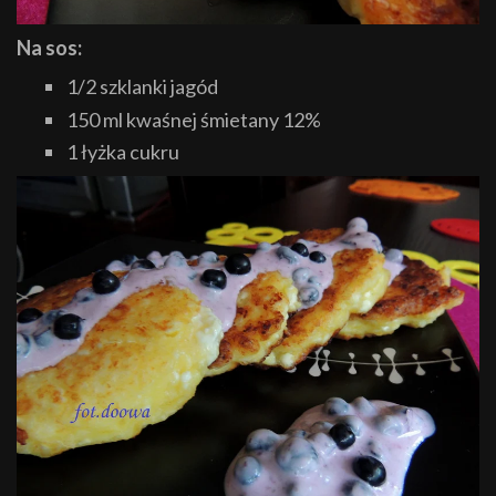
Na sos:
1/2 szklanki jagód
150 ml kwaśnej śmietany 12%
1 łyżka cukru