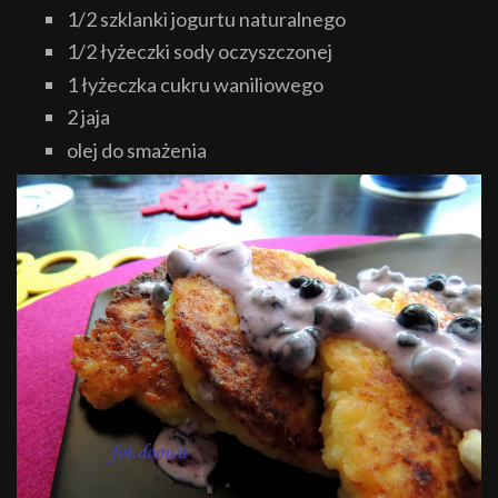
1/2 szklanki jogurtu naturalnego
1/2 łyżeczki sody oczyszczonej
1 łyżeczka cukru waniliowego
2 jaja
olej do smażenia