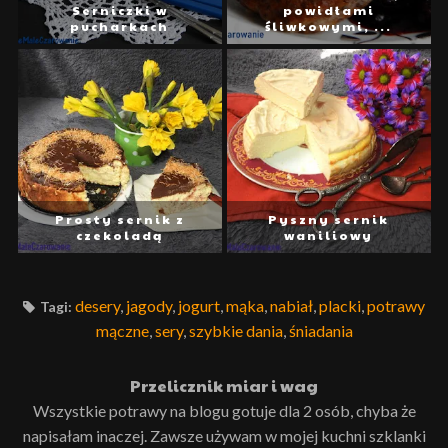
Serniczki w
powidłami
pucharkach
śliwkowymi, ...
Prosty sernik z
Pyszny sernik
czekoladą
waniliowy
desery
,
jagody
,
jogurt
,
mąka
,
nabiał
,
placki
,
potrawy
Tagi:
mączne
,
sery
,
szybkie dania
,
śniadania
Przelicznik miar i wag
Wszystkie potrawy na blogu gotuje dla 2 osób, chyba że
napisałam inaczej. Zawsze używam w mojej kuchni szklanki