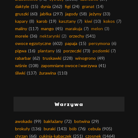
daktyle
(15)
dynia
(262)
figi
(24)
granat
(14)
gruszki
(60)
jabłka
(297)
jagody
(58)
jeżyny
(33)
kapary
(8)
karob
(19)
kasztany
(7)
kiwi
(10)
kokos
(7)
maliny
(117)
mango
(45)
marakuja
(7)
melon
(3)
morele
(36)
nektarynki
(2)
orzechy
(541)
owoce egzotyczne
(602)
papaja
(15)
persymona
(6)
pigwa
(16)
plantany
(6)
porzeczki
(73)
poziomki
(7)
rabarbar
(62)
truskawki
(228)
winogrono
(49)
wiśnie
(108)
zapomniane owoce i warzywa
(41)
śliwki
(137)
żurawina
(110)
Warzywa
awokado
(99)
bakłażany
(72)
botwina
(29)
brokuły
(136)
buraki
(143)
bób
(76)
cebula
(905)
chrzan
(66)
cukinia-kabaczek
(251)
czosnek
(1464)