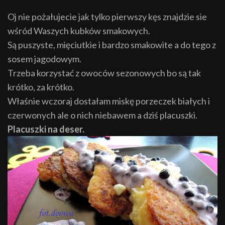
Oj nie pożałujecie jak tylko pierwszy kęs znajdzie sie
wśród Waszych kubków smakowych.
Są puszyste, mięciutkie i bardzo smakowite a do tego z
sosem jagodowym.
Trzeba korzystać z owoców sezonowych bo są tak
krótko, za krótko.
Właśnie wczoraj dostałam miskę porzeczek białych i
czerwonych ale o nich niebawem a dziś placuszki.
Placuszki na deser.