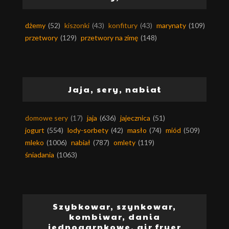
dżemy
(52)
kiszonki
(43)
konfitury
(43)
marynaty
(109)
przetwory
(129)
przetwory na zimę
(148)
Jaja, sery, nabiał
domowe sery
(17)
jaja
(636)
jajecznica
(51)
jogurt
(554)
lody-sorbety
(42)
masło
(74)
miód
(509)
mleko
(1006)
nabiał
(787)
omlety
(119)
śniadania
(1063)
Szybkowar, szynkowar,
kombiwar, dania
jednogarnkowe, air fryer