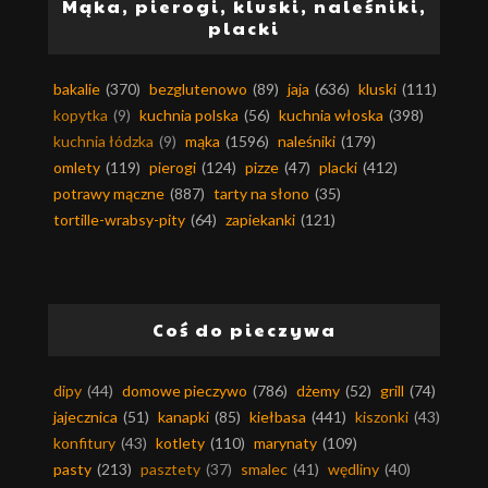
Mąka, pierogi, kluski, naleśniki,
placki
bakalie
(370)
bezglutenowo
(89)
jaja
(636)
kluski
(111)
kopytka
(9)
kuchnia polska
(56)
kuchnia włoska
(398)
kuchnia łódzka
(9)
mąka
(1596)
naleśniki
(179)
omlety
(119)
pierogi
(124)
pizze
(47)
placki
(412)
potrawy mączne
(887)
tarty na słono
(35)
tortille-wrabsy-pity
(64)
zapiekanki
(121)
Coś do pieczywa
dipy
(44)
domowe pieczywo
(786)
dżemy
(52)
grill
(74)
jajecznica
(51)
kanapki
(85)
kiełbasa
(441)
kiszonki
(43)
konfitury
(43)
kotlety
(110)
marynaty
(109)
pasty
(213)
pasztety
(37)
smalec
(41)
wędliny
(40)