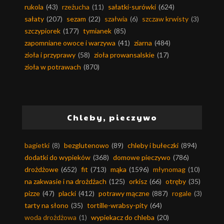
rukola
(43)
rzeżucha
(11)
sałatki-surówki
(624)
sałaty
(207)
sezam
(22)
szałwia
(6)
szczaw krwisty
(3)
szczypiorek
(177)
tymianek
(85)
zapomniane owoce i warzywa
(41)
ziarna
(484)
zioła i przyprawy
(58)
zioła prowansalskie
(17)
zioła w potrawach
(870)
Chleby, pieczywo
bagietki
(8)
bezglutenowo
(89)
chleby i bułeczki
(894)
dodatki do wypieków
(368)
domowe pieczywo
(786)
drożdżowe
(652)
fit
(713)
mąka
(1596)
młynomag
(10)
na zakwasie i na drożdżach
(125)
orkisz
(66)
otręby
(35)
pizze
(47)
placki
(412)
potrawy mączne
(887)
rogale
(3)
tarty na słono
(35)
tortille-wrabsy-pity
(64)
woda drożdżowa
(1)
wypiekacz do chleba
(20)