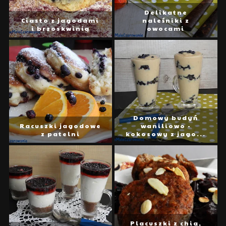
Delikatne
Ciasto z jagodami
naleśniki z
i brzoskwinią
owocami
Domowy budyń
Racuszki jagodowe
waniliowo -
z patelni
kokosowy z jago...
Placuszki z chia,