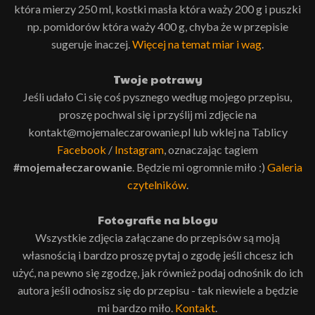
która mierzy 250 ml, kostki masła która waży 200 g i puszki
np. pomidorów która waży 400 g, chyba że w przepisie
sugeruje inaczej.
Więcej na temat miar i wag
.
Twoje potrawy
Jeśli udało Ci się coś pysznego według mojego przepisu,
proszę pochwal się i przyślij mi zdjęcie na
kontakt@mojemaleczarowanie.pl lub wklej na Tablicy
Facebook
/
Instagram
, oznaczając tagiem
#mojemałeczarowanie
. Będzie mi ogromnie miło :)
Galeria
czytelników
.
Fotografie na blogu
Wszystkie zdjęcia załączane do przepisów są moją
własnością i bardzo proszę pytaj o zgodę jeśli chcesz ich
użyć, na pewno się zgodzę, jak również podaj odnośnik do ich
autora jeśli odnosisz się do przepisu - tak niewiele a będzie
mi bardzo miło.
Kontakt
.