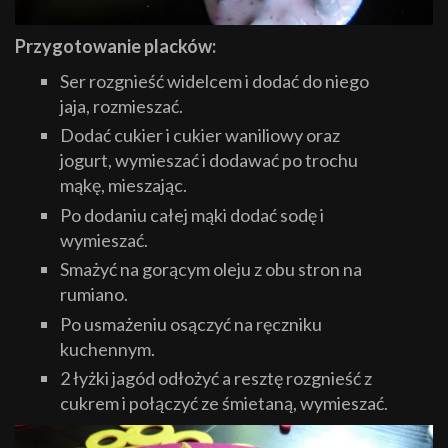
Przygotowanie placków:
Ser rozgnieść widelcem i dodać do niego
jaja, rozmieszać.
Dodać cukier i cukier waniliowy oraz
jogurt, wymieszać i dodawać po trochu
mąkę, mieszając.
Po dodaniu całej mąki dodać sodę i
wymieszać.
Smażyć na gorącym oleju z obu stron na
rumiano.
Po usmażeniu osączyć na ręczniku
kuchennym.
2 łyżki jagód odłożyć a resztę rozgnieść z
cukrem i połączyć ze śmietaną, wymieszać.