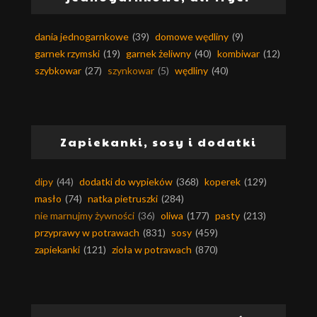
dania jednogarnkowe
(39)
domowe wędliny
(9)
garnek rzymski
(19)
garnek żeliwny
(40)
kombiwar
(12)
szybkowar
(27)
szynkowar
(5)
wędliny
(40)
Zapiekanki, sosy i dodatki
dipy
(44)
dodatki do wypieków
(368)
koperek
(129)
masło
(74)
natka pietruszki
(284)
nie marnujmy żywności
(36)
oliwa
(177)
pasty
(213)
przyprawy w potrawach
(831)
sosy
(459)
zapiekanki
(121)
zioła w potrawach
(870)