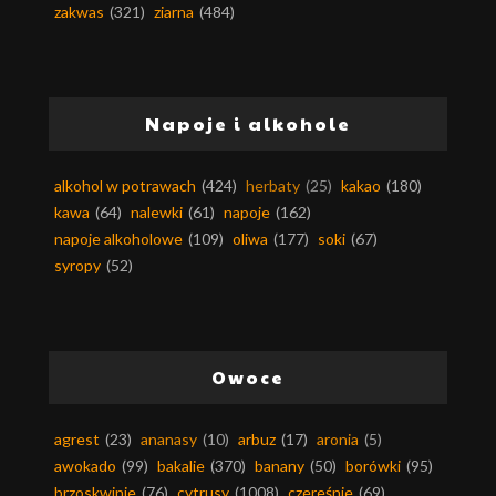
zakwas
(321)
ziarna
(484)
Napoje i alkohole
alkohol w potrawach
(424)
herbaty
(25)
kakao
(180)
kawa
(64)
nalewki
(61)
napoje
(162)
napoje alkoholowe
(109)
oliwa
(177)
soki
(67)
syropy
(52)
Owoce
agrest
(23)
ananasy
(10)
arbuz
(17)
aronia
(5)
awokado
(99)
bakalie
(370)
banany
(50)
borówki
(95)
brzoskwinie
(76)
cytrusy
(1008)
czereśnie
(69)