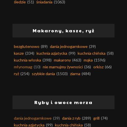
śledzie
(51)
śniadania
(1063)
Makarony, kasze, ryż
bezglutenowo
(89)
dania jednogarnkowe
(39)
kasze
(334)
kuchnia azjatycka
(99)
kuchnia chińska
(58)
kuchnia włoska
(398)
makarony
(463)
mąka
(1596)
młynomag
(10)
nie marnujmy żywności
(36)
orkisz
(66)
ryż
(254)
szybkie dania
(1503)
ziarna
(484)
Ryby i owoce morza
dania jednogarnkowe
(39)
dania z ryb
(289)
grill
(74)
kuchnia azjatycka
(99)
kuchnia chińska
(58)