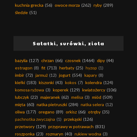
kuchnia grecka
(56)
owoce morza
(262)
ryby
(289)
śledzie
(51)
Sałatki, surówki, zioła
bazylia
(127)
chrzan
(66)
czosnek
(1464)
dipy
(44)
estragon
(8)
fit
(713)
herbaty
(25)
hyzop
(1)
imbir
(72)
jarmuż
(12)
jogurt
(554)
kapary
(8)
kiełki
(183)
kiszonki
(43)
kokos
(7)
kolendra
(124)
komosa ryżowa
(3)
koperek
(129)
kwiatożercy
(106)
lubczyk
(22)
majeranek
(62)
melisa
(3)
miód
(509)
mięta
(60)
natka pietruszki
(284)
natka selera
(12)
oliwa
(177)
oregano
(89)
orkisz
(66)
otręby
(35)
pachnotka zwyczajna
(1)
przekąski
(126)
przetwory
(129)
przyprawy w potrawach
(831)
roszponka
(23)
rozmaryn
(40)
rukiew wodna
(3)