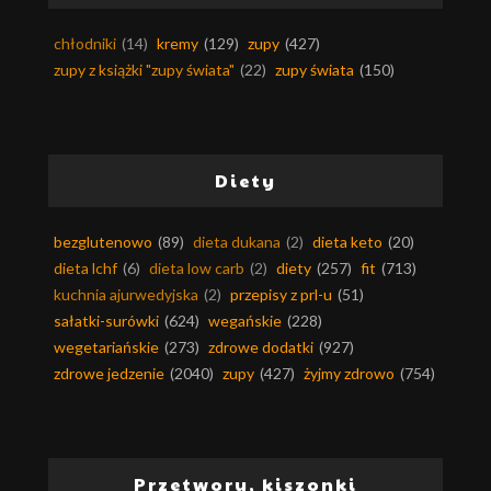
chłodniki
(14)
kremy
(129)
zupy
(427)
zupy z książki "zupy świata"
(22)
zupy świata
(150)
Diety
bezglutenowo
(89)
dieta dukana
(2)
dieta keto
(20)
dieta lchf
(6)
dieta low carb
(2)
diety
(257)
fit
(713)
kuchnia ajurwedyjska
(2)
przepisy z prl-u
(51)
sałatki-surówki
(624)
wegańskie
(228)
wegetariańskie
(273)
zdrowe dodatki
(927)
zdrowe jedzenie
(2040)
zupy
(427)
żyjmy zdrowo
(754)
Przetwory, kiszonki