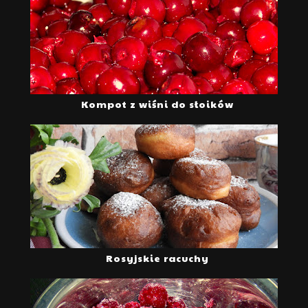
Kompot z wiśni do słoików
Rosyjskie racuchy