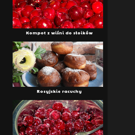
Kompot z wiśni do słoików
Rosyjskie racuchy