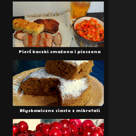
Pierś kaczki smażona i pieczona
Błyskawiczne ciasto z mikrofali