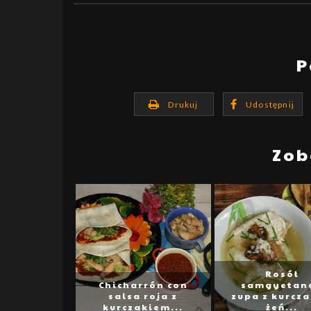
P
Drukuj
Udostępnij
Zob
Rosół
Chicharrón con
samgyetang
salsa roja z
zupa z kurcza
kurczakiem...
żeń...