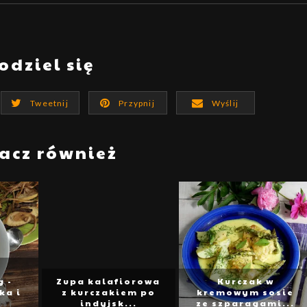
odziel się
Tweetnij
Przypnij
Wyślij
acz również
 -
Zupa kalafiorowa
Kurczak w
ka i
z kurczakiem po
kremowym sosie
indyjsk...
ze szparagami...