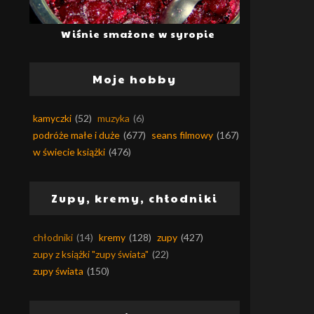
Wiśnie smażone w syropie
Moje hobby
kamyczki
(52)
muzyka
(6)
podróże małe i duże
(677)
seans filmowy
(167)
w świecie książki
(476)
Zupy, kremy, chłodniki
chłodniki
(14)
kremy
(128)
zupy
(427)
zupy z książki "zupy świata"
(22)
zupy świata
(150)