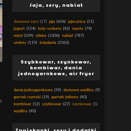
Jaja, sery, nabiał
domowe sery
(17)
jaja
(636)
jajecznica
(51)
jogurt
(554)
lody-sorbety
(42)
masło
(74)
miód
(509)
mleko
(1006)
nabiał
(787)
omlety
(119)
śniadania
(1063)
Szybkowar, szynkowar,
kombiwar, dania
jednogarnkowe, air fryer
dania jednogarnkowe
(39)
domowe wędliny
(9)
garnek rzymski
(19)
garnek żeliwny
(40)
i
kombiwar
(12)
szybkowar
(27)
szynkowar
(5)
e
wędliny
(40)
Zapiekanki, sosy i dodatki