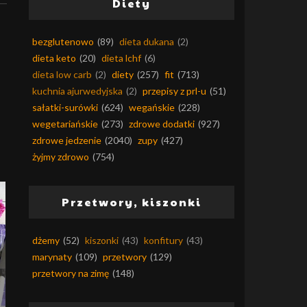
Diety
bezglutenowo
(89)
dieta dukana
(2)
dieta keto
(20)
dieta lchf
(6)
dieta low carb
(2)
diety
(257)
fit
(713)
kuchnia ajurwedyjska
(2)
przepisy z prl-u
(51)
sałatki-surówki
(624)
wegańskie
(228)
wegetariańskie
(273)
zdrowe dodatki
(927)
zdrowe jedzenie
(2040)
zupy
(427)
żyjmy zdrowo
(754)
Przetwory, kiszonki
dżemy
(52)
kiszonki
(43)
konfitury
(43)
marynaty
(109)
przetwory
(129)
przetwory na zimę
(148)