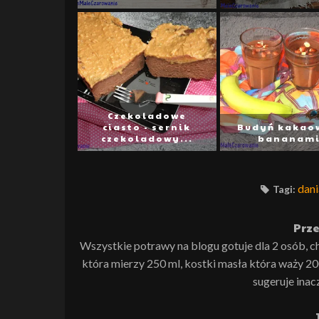
Czekoladowe
ciasto - sernik
Budyń kakao
czekoladowy...
bananam
dani
Tagi:
Prze
Wszystkie potrawy na blogu gotuje dla 2 osób, c
która mierzy 250 ml, kostki masła która waży 20
sugeruje inac