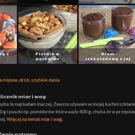
wy z
Piernik w
Krem
i
pucharku
czekoladowy z jaj
a mięsne
,
drób
,
szybkie dania
licznik miar i wag
hyba że napisałam inaczej. Zawsze używam w mojej kuchni szklank
0 g i puszki np. pomidorów która waży 400 g, chyba że w przepisi
zej.
Więcej na temat miar i wag
.
Twoje potrawy