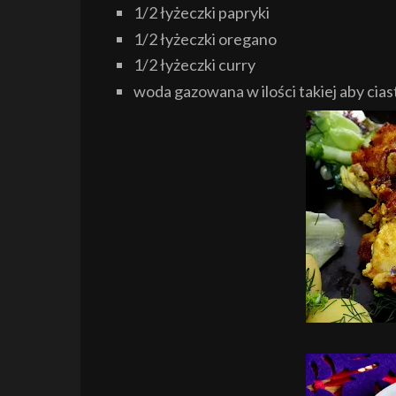
1/2 łyżeczki papryki
1/2 łyżeczki oregano
1/2 łyżeczki curry
woda gazowana w ilości takiej aby cia