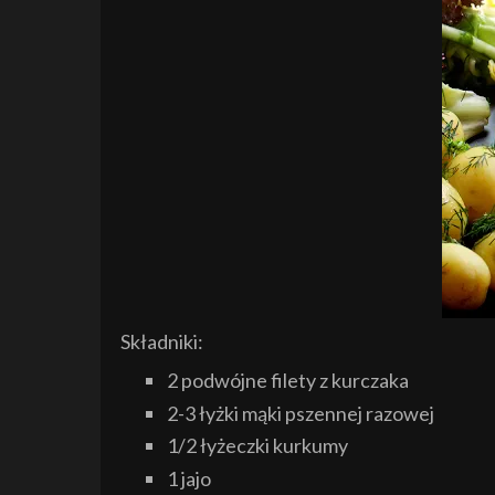
Składniki:
2 podwójne filety z kurczaka
2-3 łyżki mąki pszennej razowej
1/2 łyżeczki kurkumy
1 jajo