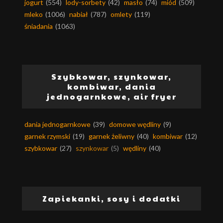
jogurt
(554)
lody-sorbety
(42)
masło
(74)
miód
(509)
mleko
(1006)
nabiał
(787)
omlety
(119)
śniadania
(1063)
Szybkowar, szynkowar,
kombiwar, dania
jednogarnkowe, air fryer
dania jednogarnkowe
(39)
domowe wędliny
(9)
garnek rzymski
(19)
garnek żeliwny
(40)
kombiwar
(12)
szybkowar
(27)
szynkowar
(5)
wędliny
(40)
Zapiekanki, sosy i dodatki