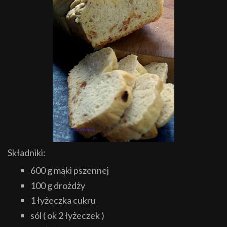
Składniki:
600 g mąki pszennej
100 g drożdży
1 łyżeczka cukru
sól ( ok 2 łyżeczek )