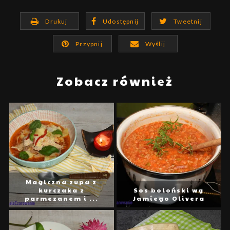
Drukuj
Udostępnij
Tweetnij
Przypnij
Wyślij
Zobacz również
Magiczna zupa z
kurczaka z
Sos boloński wg
parmezanem i ...
Jamiego Olivera