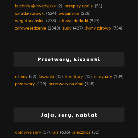
kuchnia ajurwedyjska
(2)
przepisy z prl-u
(51)
sałatki-surówki
(624)
wegańskie
(228)
wegetariańskie
(273)
zdrowe dodatki
(927)
zdrowe jedzenie
(2040)
zupy
(427)
żyjmy zdrowo
(754)
Przetwory, kiszonki
dżemy
(52)
kiszonki
(43)
konfitury
(43)
marynaty
(109)
przetwory
(129)
przetwory na zimę
(148)
Jaja, sery, nabiał
domowe sery
(17)
jaja
(636)
jajecznica
(51)