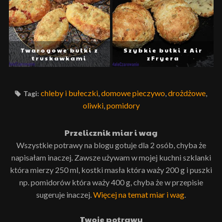
Twarogowe bułki z
Szybkie bułki z Air
truskawkami
zFryera
chleby i bułeczki
,
domowe pieczywo
,
drożdżowe
,
Tagi:
oliwki
,
pomidory
Przelicznik miar i wag
Wszystkie potrawy na blogu gotuje dla 2 osób, chyba że
napisałam inaczej. Zawsze używam w mojej kuchni szklanki
która mierzy 250 ml, kostki masła która waży 200 g i puszki
np. pomidorów która waży 400 g, chyba że w przepisie
sugeruje inaczej.
Więcej na temat miar i wag
.
Twoje potrawy