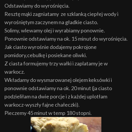
Odstawiamy do wyrośnięcia.
Resztę mąki zagniatamy ze szklanką ciepłej wody i
wyrośniętym zaczynem na gładkie ciasto.
Solimy, wlewamy olej i wyrabiamy ponownie.
Ponownie odstawiamy na ok. 15 minut do wyrośnięcia.
Jak ciasto wyrośnie dodajemy pokrojone
pomidory,cebulkę i posiekane oliwki.
Z ciasta formujemy trzy wałki i zaplatamy je w
warkocz.
Wkładamy do wysmarowanej olejem keksówki i
ponownie odstawiamy na ok. 20 minut (ja ciasto
podzieliłam na dwie porcje i z każdej uplotłam
warkocz-wyszły fajne chałeczki).
Pieczemy 45 minut w temp 180 stopni.