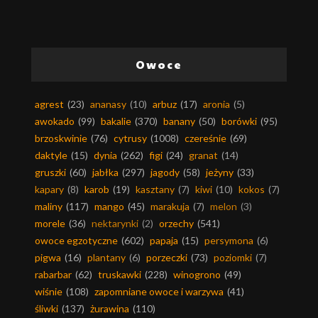
Owoce
agrest
(23)
ananasy
(10)
arbuz
(17)
aronia
(5)
awokado
(99)
bakalie
(370)
banany
(50)
borówki
(95)
brzoskwinie
(76)
cytrusy
(1008)
czereśnie
(69)
daktyle
(15)
dynia
(262)
figi
(24)
granat
(14)
gruszki
(60)
jabłka
(297)
jagody
(58)
jeżyny
(33)
kapary
(8)
karob
(19)
kasztany
(7)
kiwi
(10)
kokos
(7)
maliny
(117)
mango
(45)
marakuja
(7)
melon
(3)
morele
(36)
nektarynki
(2)
orzechy
(541)
owoce egzotyczne
(602)
papaja
(15)
persymona
(6)
pigwa
(16)
plantany
(6)
porzeczki
(73)
poziomki
(7)
rabarbar
(62)
truskawki
(228)
winogrono
(49)
wiśnie
(108)
zapomniane owoce i warzywa
(41)
śliwki
(137)
żurawina
(110)