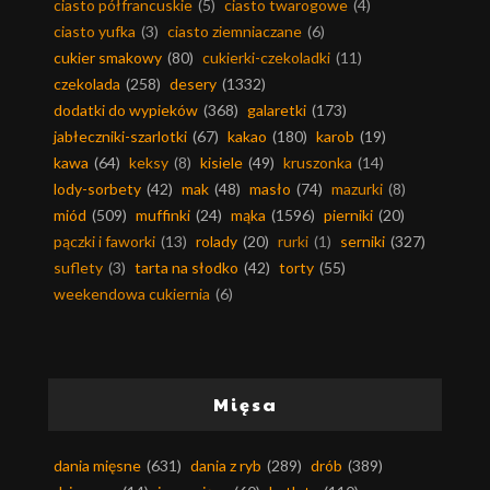
ciasto półfrancuskie
(5)
ciasto twarogowe
(4)
ciasto yufka
(3)
ciasto ziemniaczane
(6)
cukier smakowy
(80)
cukierki-czekoladki
(11)
czekolada
(258)
desery
(1332)
dodatki do wypieków
(368)
galaretki
(173)
jabłeczniki-szarlotki
(67)
kakao
(180)
karob
(19)
kawa
(64)
keksy
(8)
kisiele
(49)
kruszonka
(14)
lody-sorbety
(42)
mak
(48)
masło
(74)
mazurki
(8)
miód
(509)
muffinki
(24)
mąka
(1596)
pierniki
(20)
pączki i faworki
(13)
rolady
(20)
rurki
(1)
serniki
(327)
suflety
(3)
tarta na słodko
(42)
torty
(55)
weekendowa cukiernia
(6)
Mięsa
dania mięsne
(631)
dania z ryb
(289)
drób
(389)