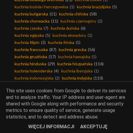
kuchnia bośnia i hercegowina
(1)
kuchnia brazylijska
(5)
kuchnia bułgarska
(11)
kuchnia chińska
(58)
kuchnia chorwacka
(11)
kuchnia czarnogóry
(2)
kuchnia czeska
(7)
kuchnia duńska
(6)
kuchnia egipska
(5)
kuchnia ekwadoru
(1)
kuchnia filipin
(3)
kuchnia fińska
(5)
kuchnia francuska
(87)
kuchnia grecka
(56)
kuchnia gruzińska
(17)
kuchnia hawajska
(1)
kuchnia hinduska
(29)
kuchnia hiszpańska
(116)
kuchnia holenderska
(4)
kuchnia iberyjska
(1)
kuchnia indonezyjska
(2)
kuchnia indyjska
(110)
kuchnia iranu
(6)
kuchnia irlandzka
(9)
This site uses cookies from Google to deliver its services
kuchnia islandzka
(2)
kuchnia izraela
(29)
and to analyze traffic. Your IP address and user-agent are
kuchnia jamajki
(2)
kuchnia japońska
(32)
shared with Google along with performance and security
kuchnia jemenu
(1)
kuchnia jerozolimy
(11)
metrics to ensure quality of service, generate usage
kuchnia kamerunu
(2)
kuchnia kanadyjska
(6)
statistics, and to detect and address abuse.
kuchnia karaibska
(1)
kuchnia kolumbii
(1)
WIĘCEJ INFORMACJI
AKCEPTUJĘ
kuchnia koreańska
(35)
kuchnia kreolska
(1)