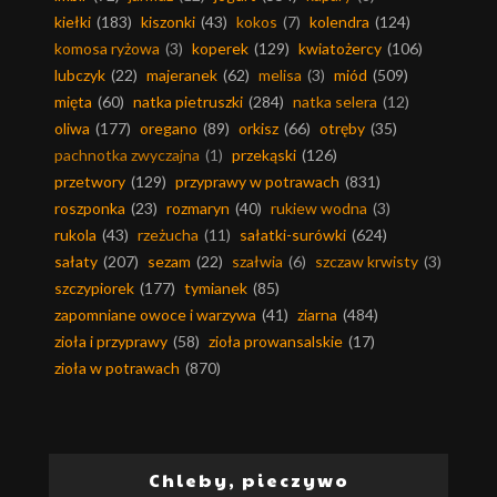
kiełki
(183)
kiszonki
(43)
kokos
(7)
kolendra
(124)
komosa ryżowa
(3)
koperek
(129)
kwiatożercy
(106)
lubczyk
(22)
majeranek
(62)
melisa
(3)
miód
(509)
mięta
(60)
natka pietruszki
(284)
natka selera
(12)
oliwa
(177)
oregano
(89)
orkisz
(66)
otręby
(35)
pachnotka zwyczajna
(1)
przekąski
(126)
przetwory
(129)
przyprawy w potrawach
(831)
roszponka
(23)
rozmaryn
(40)
rukiew wodna
(3)
rukola
(43)
rzeżucha
(11)
sałatki-surówki
(624)
sałaty
(207)
sezam
(22)
szałwia
(6)
szczaw krwisty
(3)
szczypiorek
(177)
tymianek
(85)
zapomniane owoce i warzywa
(41)
ziarna
(484)
zioła i przyprawy
(58)
zioła prowansalskie
(17)
zioła w potrawach
(870)
Chleby, pieczywo