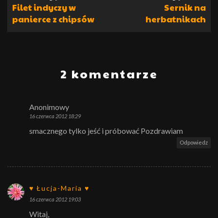
Filet indyczy w
Sernik na
panierce z chipsów
herbatnikach
2 komentarze
Anonimowy
16 czerwca 2012 18:29
smacznego tylko jeść i próbować Pozdrawiam
Odpowiedz
♥ Łucja-Maria ♥
16 czerwca 2012 19:03
Witaj,