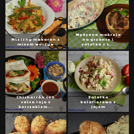
Wędzona makrela
Mleczny makaron z
na grzance i
mixem warzyw
sałatka z z...
Chicharrón con
Sałatka
salsa roja z
kalafiorowa z
kurczakiem...
jajem