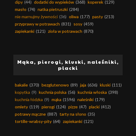
dipy
(44)
dodatki do wypieków
(368)
koperek
(129)
masło
(74)
natka pietruszki
(284)
nie marnujmy żywności
(36)
oliwa
(177)
pasty
(213)
przyprawy w potrawach
(831)
sosy
(459)
zapiekanki
(121)
zioła w potrawach
(870)
Mąka, pierogi, kluski, naleśniki,
placki
bakalie
(370)
bezglutenowo
(89)
jaja
(636)
kluski
(111)
kopytka
(9)
kuchnia polska
(56)
kuchnia włoska
(398)
kuchnia łódzka
(9)
mąka
(1596)
naleśniki
(179)
omlety
(119)
pierogi
(124)
pizze
(47)
placki
(412)
potrawy mączne
(887)
tarty na słono
(35)
tortille-wrabsy-pity
(64)
zapiekanki
(121)