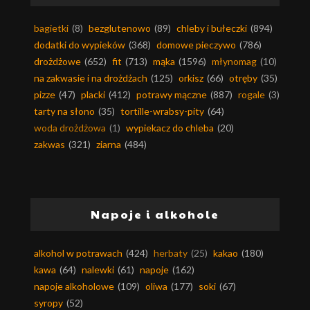
bagietki
(8)
bezglutenowo
(89)
chleby i bułeczki
(894)
dodatki do wypieków
(368)
domowe pieczywo
(786)
drożdżowe
(652)
fit
(713)
mąka
(1596)
młynomag
(10)
na zakwasie i na drożdżach
(125)
orkisz
(66)
otręby
(35)
pizze
(47)
placki
(412)
potrawy mączne
(887)
rogale
(3)
tarty na słono
(35)
tortille-wrabsy-pity
(64)
woda drożdżowa
(1)
wypiekacz do chleba
(20)
zakwas
(321)
ziarna
(484)
Napoje i alkohole
alkohol w potrawach
(424)
herbaty
(25)
kakao
(180)
kawa
(64)
nalewki
(61)
napoje
(162)
napoje alkoholowe
(109)
oliwa
(177)
soki
(67)
syropy
(52)