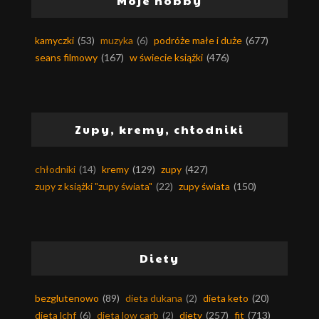
Moje hobby
kamyczki
(53)
muzyka
(6)
podróże małe i duże
(677)
seans filmowy
(167)
w świecie książki
(476)
Zupy, kremy, chłodniki
chłodniki
(14)
kremy
(129)
zupy
(427)
zupy z książki "zupy świata"
(22)
zupy świata
(150)
Diety
bezglutenowo
(89)
dieta dukana
(2)
dieta keto
(20)
dieta lchf
(6)
dieta low carb
(2)
diety
(257)
fit
(713)