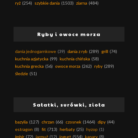
ryż
(254)
szybkie dania
(1503)
ziarna
(484)
Ryby i owoce morza
dania jednogarnkowe
(39)
dania z ryb
(289)
grill
(74)
kuchnia azjatycka
(99)
kuchnia chińska
(58)
kuchnia grecka
(56)
owoce morza
(262)
ryby
(289)
śledzie
(51)
Sałatki, surówki, zioła
bazylia
(127)
chrzan
(66)
czosnek
(1464)
dipy
(44)
estragon
(8)
fit
(713)
herbaty
(25)
hyzop
(1)
imbir
(72)
jarmuż
(12)
jogurt
(554)
kapary
(8)