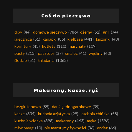
Coś do pieczywa
dipy
(44)
domowe pieczywo
(786)
dżemy
(52)
grill
(74)
jajecznica
(51)
kanapki
(85)
kiełbasa
(441)
kiszonki
(43)
konfitury
(43)
kotlety
(110)
marynaty
(109)
pasty
(213)
pasztety
(37)
smalec
(41)
wędliny
(40)
śledzie
(51)
śniadania
(1063)
Makarony, kasze, ryż
bezglutenowo
(89)
dania jednogarnkowe
(39)
kasze
(334)
kuchnia azjatycka
(99)
kuchnia chińska
(58)
kuchnia włoska
(398)
makarony
(463)
mąka
(1596)
młynomag
(10)
nie marnujmy żywności
(36)
orkisz
(66)