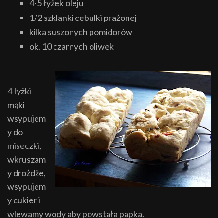
4-5 łyżek oleju
1/2 szklanki cebulki prażonej
kilka suszonych pomidorów
ok. 10 czarnych oliwek
4 łyżki
mąki
wsypujem
y do
miseczki,
wkruszam
y drożdże,
wsypujem
y cukier i
wlewamy wody aby powstała papka.