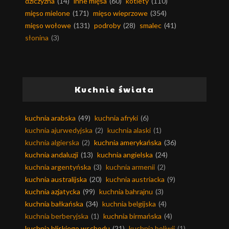
dziczyzna
(14)
inne mięsa
(60)
kotlety
(110)
mięso mielone
(171)
mięso wieprzowe
(354)
mięso wołowe
(131)
podroby
(28)
smalec
(41)
słonina
(3)
Kuchnie świata
kuchnia arabska
(49)
kuchnia afryki
(6)
kuchnia ajurwedyjska
(2)
kuchnia alaski
(1)
kuchnia algierska
(2)
kuchnia amerykańska
(36)
kuchnia andaluzji
(13)
kuchnia angielska
(24)
kuchnia argentyńska
(3)
kuchnia armenii
(2)
kuchnia australijska
(20)
kuchnia austriacka
(9)
kuchnia azjatycka
(99)
kuchnia bahrajnu
(3)
kuchnia bałkańska
(34)
kuchnia belgijska
(4)
kuchnia berberyjska
(1)
kuchnia birmańska
(4)
kuchnia bliskiego wschodu
(21)
kuchnia boliwii
(1)