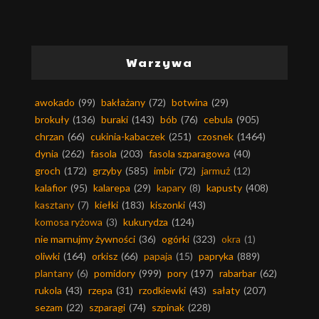
Warzywa
awokado
(99)
bakłażany
(72)
botwina
(29)
brokuły
(136)
buraki
(143)
bób
(76)
cebula
(905)
chrzan
(66)
cukinia-kabaczek
(251)
czosnek
(1464)
dynia
(262)
fasola
(203)
fasola szparagowa
(40)
groch
(172)
grzyby
(585)
imbir
(72)
jarmuż
(12)
kalafior
(95)
kalarepa
(29)
kapary
(8)
kapusty
(408)
kasztany
(7)
kiełki
(183)
kiszonki
(43)
komosa ryżowa
(3)
kukurydza
(124)
nie marnujmy żywności
(36)
ogórki
(323)
okra
(1)
oliwki
(164)
orkisz
(66)
papaja
(15)
papryka
(889)
plantany
(6)
pomidory
(999)
pory
(197)
rabarbar
(62)
rukola
(43)
rzepa
(31)
rzodkiewki
(43)
sałaty
(207)
sezam
(22)
szparagi
(74)
szpinak
(228)