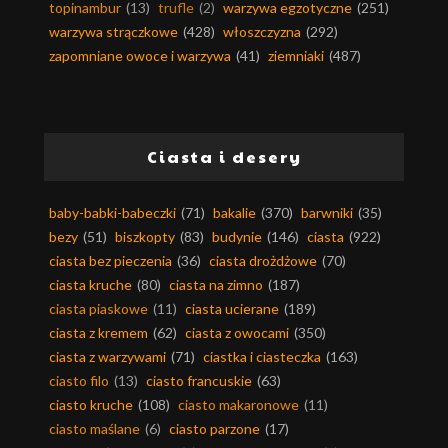
topinambur
(13)
trufle
(2)
warzywa egzotyczne
(251)
warzywa strączkowe
(428)
włoszczyzna
(292)
zapomniane owoce i warzywa
(41)
ziemniaki
(487)
Ciasta i desery
baby-babki-babeczki
(71)
bakalie
(370)
barwniki
(35)
bezy
(51)
biszkopty
(83)
budynie
(146)
ciasta
(922)
ciasta bez pieczenia
(36)
ciasta drożdżowe
(70)
ciasta kruche
(80)
ciasta na zimno
(187)
ciasta piaskowe
(11)
ciasta ucierane
(189)
ciasta z kremem
(62)
ciasta z owocami
(350)
ciasta z warzywami
(71)
ciastka i ciasteczka
(163)
ciasto filo
(13)
ciasto francuskie
(63)
ciasto kruche
(108)
ciasto makaronowe
(11)
ciasto maślane
(6)
ciasto parzone
(17)