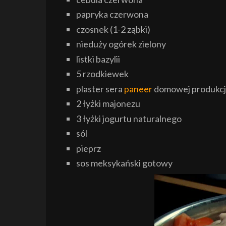
papryka czerwona
czosnek (1-2 ząbki)
nieduży ogórek zielony
listki bazylii
5 rzodkiewek
plaster sera
paneer
domowej produkcj
2 łyżki majonezu
3 łyżki jogurtu naturalnego
sól
pieprz
sos meksykański gotowy