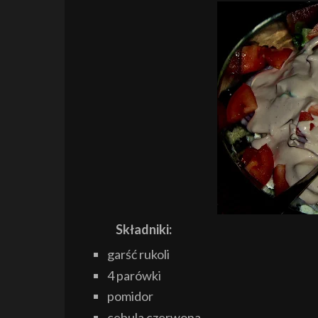
Składniki:
garść rukoli
4 parówki
pomidor
cebula czerwona