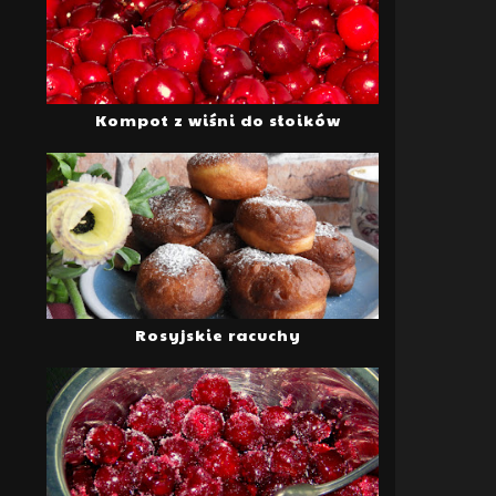
Kompot z wiśni do słoików
Rosyjskie racuchy