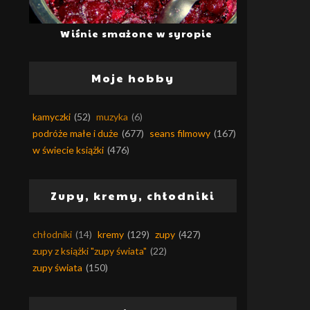
Wiśnie smażone w syropie
Moje hobby
kamyczki
(52)
muzyka
(6)
podróże małe i duże
(677)
seans filmowy
(167)
w świecie książki
(476)
Zupy, kremy, chłodniki
chłodniki
(14)
kremy
(129)
zupy
(427)
zupy z książki "zupy świata"
(22)
zupy świata
(150)