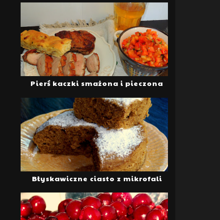
Pierś kaczki smażona i pieczona
Błyskawiczne ciasto z mikrofali