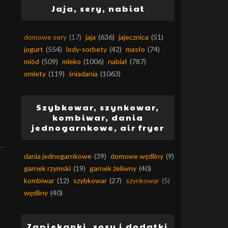
Jaja, sery, nabiał
domowe sery
(17)
jaja
(636)
jajecznica
(51)
jogurt
(554)
lody-sorbety
(42)
masło
(74)
miód
(509)
mleko
(1006)
nabiał
(787)
omlety
(119)
śniadania
(1063)
Szybkowar, szynkowar,
kombiwar, dania
jednogarnkowe, air fryer
dania jednogarnkowe
(39)
domowe wędliny
(9)
garnek rzymski
(19)
garnek żeliwny
(40)
kombiwar
(12)
szybkowar
(27)
szynkowar
(5)
wędliny
(40)
Zapiekanki, sosy i dodatki