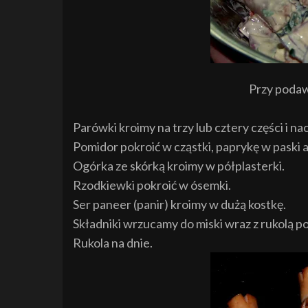
Przy podawa
Parówki kroimy na trzy lub cztery części i 
Pomidor pokroić w cząstki, paprykę w paski a
Ogórka ze skórką kroimy w półplasterki.
Rzodkiewki pokroić w ósemki.
Ser paneer (panir) kroimy w dużą kostkę.
Składniki wrzucamy do miski wraz z rukolą po 
Rukola na dnie.