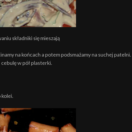
niu składniki się mieszają
nacinamy na końcach a potem podsmażamy na suchej patelni.
 cebulę w pół plasterki.
kolei.