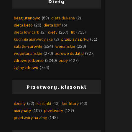
Diety
bezglutenowo
(89)
dieta dukana
(2)
dieta keto
(20)
dieta lchf
(6)
dieta low carb
(2)
diety
(257)
fit
(713)
kuchnia ajurwedyjska
(2)
przepisy z prl-u
(51)
sałatki-surówki
(624)
wegańskie
(228)
wegetariańskie
(273)
zdrowe dodatki
(927)
zdrowe jedzenie
(2040)
zupy
(427)
żyjmy zdrowo
(754)
Przetwory, kiszonki
dżemy
(52)
kiszonki
(43)
konfitury
(43)
marynaty
(109)
przetwory
(129)
przetwory na zimę
(148)