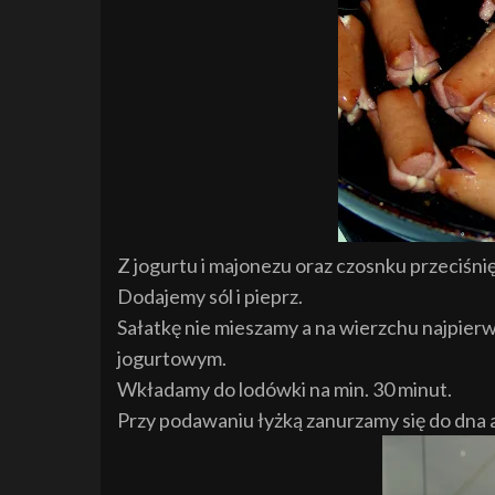
Z jogurtu i majonezu oraz czosnku przeciśni
Dodajemy sól i pieprz.
Sałatkę nie mieszamy a na wierzchu najpie
jogurtowym.
Wkładamy do lodówki na min. 30 minut.
Przy podawaniu łyżką zanurzamy się do dna a