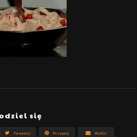
odziel się
Tweetnij
Przypnij
Wyślij