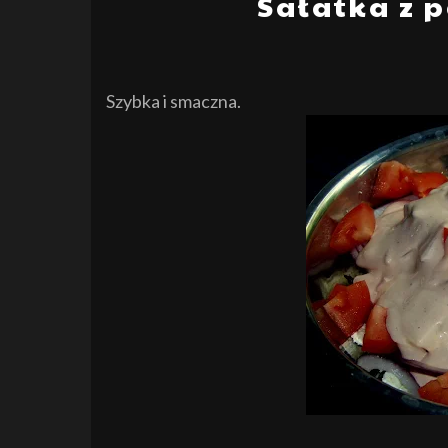
Sałatka z 
Szybka i smaczna.