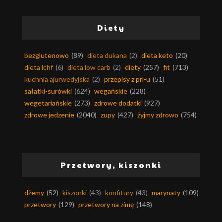
Diety
bezglutenowo
(89)
dieta dukana
(2)
dieta keto
(20)
dieta lchf
(6)
dieta low carb
(2)
diety
(257)
fit
(713)
kuchnia ajurwedyjska
(2)
przepisy z prl-u
(51)
sałatki-surówki
(624)
wegańskie
(228)
wegetariańskie
(273)
zdrowe dodatki
(927)
zdrowe jedzenie
(2040)
zupy
(427)
żyjmy zdrowo
(754)
Przetwory, kiszonki
dżemy
(52)
kiszonki
(43)
konfitury
(43)
marynaty
(109)
przetwory
(129)
przetwory na zimę
(148)