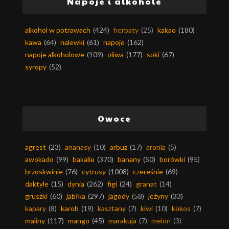
Napoje i alkohole
alkohol w potrawach
(424)
herbaty
(25)
kakao
(180)
kawa
(64)
nalewki
(61)
napoje
(162)
napoje alkoholowe
(109)
oliwa
(177)
soki
(67)
syropy
(52)
Owoce
agrest
(23)
ananasy
(10)
arbuz
(17)
aronia
(5)
awokado
(99)
bakalie
(370)
banany
(50)
borówki
(95)
brzoskwinie
(76)
cytrusy
(1008)
czereśnie
(69)
daktyle
(15)
dynia
(262)
figi
(24)
granat
(14)
gruszki
(60)
jabłka
(297)
jagody
(58)
jeżyny
(33)
kapary
(8)
karob
(19)
kasztany
(7)
kiwi
(10)
kokos
(7)
maliny
(117)
mango
(45)
marakuja
(7)
melon
(3)