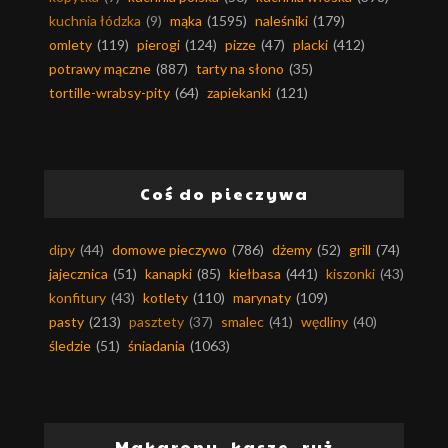
kuchnia łódzka
(9)
mąka
(1595)
naleśniki
(179)
omlety
(119)
pierogi
(124)
pizze
(47)
placki
(412)
potrawy mączne
(887)
tarty na słono
(35)
tortille-wrabsy-pity
(64)
zapiekanki
(121)
Coś do pieczywa
dipy
(44)
domowe pieczywo
(786)
dżemy
(52)
grill
(74)
jajecznica
(51)
kanapki
(85)
kiełbasa
(441)
kiszonki
(43)
konfitury
(43)
kotlety
(110)
marynaty
(109)
pasty
(213)
pasztety
(37)
smalec
(41)
wędliny
(40)
śledzie
(51)
śniadania
(1063)
Makarony, kasze, ryż