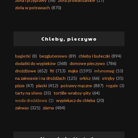
zioła i przyprawy
(58)
zioła prowansalskie
(17)
zioła w potrawach
(870)
Chleby, pieczywo
bagietki
(8)
bezglutenowo
(89)
chleby i bułeczki
(894)
dodatki do wypieków
(368)
domowe pieczywo
(786)
drożdżowe
(652)
fit
(713)
mąka
(1595)
młynomag
(10)
na zakwasie i na drożdżach
(125)
orkisz
(66)
otręby
(35)
pizze
(47)
placki
(412)
potrawy mączne
(887)
rogale
(3)
tarty na słono
(35)
tortille-wrabsy-pity
(64)
woda drożdżowa
(1)
wypiekacz do chleba
(20)
zakwas
(321)
ziarna
(484)