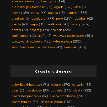
komosa ryżowa
(3)
kukurydza
(124)
nie marnujmy żywności
(36)
ogórki
(323)
okra
(1)
oliwki
(164)
orkisz
(66)
papaja
(15)
papryka
(889)
plantany
(6)
pomidory
(999)
pory
(197)
rabarbar
(62)
rukola
(43)
rzepa
(31)
rzodkiewki
(43)
sałaty
(207)
sezam
(22)
szparagi
(74)
szpinak
(228)
topinambur
(13)
trufle
(2)
warzywa egzotyczne
(251)
warzywa strączkowe
(428)
włoszczyzna
(292)
zapomniane owoce i warzywa
(41)
ziemniaki
(487)
Ciasta i desery
baby-babki-babeczki
(71)
bakalie
(370)
barwniki
(35)
bezy
(51)
biszkopty
(83)
budynie
(146)
ciasta
(922)
ciasta bez pieczenia
(36)
ciasta drożdżowe
(70)
ciasta kruche
(80)
ciasta na zimno
(187)