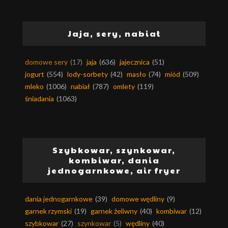
Jaja, sery, nabiał
domowe sery
(17)
jaja
(636)
jajecznica
(51)
jogurt
(554)
lody-sorbety
(42)
masło
(74)
miód
(509)
mleko
(1006)
nabiał
(787)
omlety
(119)
śniadania
(1063)
Szybkowar, szynkowar,
kombiwar, dania
jednogarnkowe, air fryer
dania jednogarnkowe
(39)
domowe wędliny
(9)
garnek rzymski
(19)
garnek żeliwny
(40)
kombiwar
(12)
szybkowar
(27)
szynkowar
(5)
wędliny
(40)