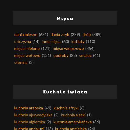
Mięsa
dania mięsne
(631)
dania z ryb
(289)
drób
(389)
dziczyzna
(14)
inne mięsa
(60)
kotlety
(110)
mięso mielone
(171)
mięso wieprzowe
(354)
mięso wołowe
(131)
podroby
(28)
smalec
(41)
słonina
(3)
Kuchnie świata
kuchnia arabska
(49)
kuchnia afryki
(6)
kuchnia ajurwedyjska
(2)
kuchnia alaski
(1)
kuchnia algierska
(2)
kuchnia amerykańska
(36)
kuchnia andaluzji
(13)
kuchnia angielska
(24)