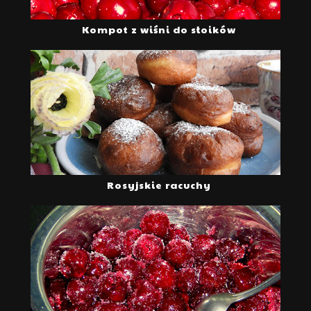
Kompot z wiśni do słoików
Rosyjskie racuchy