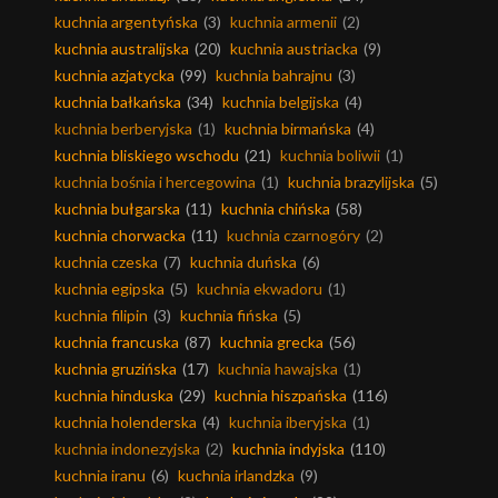
kuchnia argentyńska
(3)
kuchnia armenii
(2)
kuchnia australijska
(20)
kuchnia austriacka
(9)
kuchnia azjatycka
(99)
kuchnia bahrajnu
(3)
kuchnia bałkańska
(34)
kuchnia belgijska
(4)
kuchnia berberyjska
(1)
kuchnia birmańska
(4)
kuchnia bliskiego wschodu
(21)
kuchnia boliwii
(1)
kuchnia bośnia i hercegowina
(1)
kuchnia brazylijska
(5)
kuchnia bułgarska
(11)
kuchnia chińska
(58)
kuchnia chorwacka
(11)
kuchnia czarnogóry
(2)
kuchnia czeska
(7)
kuchnia duńska
(6)
kuchnia egipska
(5)
kuchnia ekwadoru
(1)
kuchnia filipin
(3)
kuchnia fińska
(5)
kuchnia francuska
(87)
kuchnia grecka
(56)
kuchnia gruzińska
(17)
kuchnia hawajska
(1)
kuchnia hinduska
(29)
kuchnia hiszpańska
(116)
kuchnia holenderska
(4)
kuchnia iberyjska
(1)
kuchnia indonezyjska
(2)
kuchnia indyjska
(110)
kuchnia iranu
(6)
kuchnia irlandzka
(9)