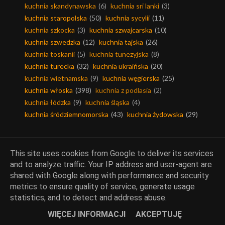
kuchnia skandynawska
(6)
kuchnia sri lanki
(3)
kuchnia staropolska
(50)
kuchnia sycylii
(11)
kuchnia szkocka
(3)
kuchnia szwajcarska
(10)
kuchnia szwedzka
(12)
kuchnia tajska
(26)
kuchnia toskanii
(5)
kuchnia tunezyjska
(8)
kuchnia turecka
(32)
kuchnia ukraińska
(20)
kuchnia wietnamska
(9)
kuchnia węgierska
(25)
kuchnia włoska
(398)
kuchnia z podlasia
(2)
kuchnia łódzka
(9)
kuchnia śląska
(4)
kuchnia śródziemnomorska
(43)
kuchnia żydowska
(29)
This site uses cookies from Google to deliver its services
Piekarnia Amber, Wspólne
and to analyze traffic. Your IP address and user-agent are
gotowanie, Akcje
shared with Google along with performance and security
metrics to ensure quality of service, generate usage
statistics, and to detect and address abuse.
akcje
(191)
piekarnia amber
(79)
WIĘCEJ INFORMACJI
AKCEPTUJĘ
wspólne gotowanie
(234)
wypiekanie na śniadanie
(18)