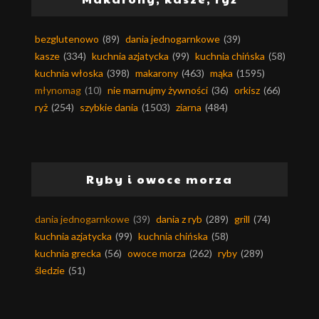
bezglutenowo
(89)
dania jednogarnkowe
(39)
kasze
(334)
kuchnia azjatycka
(99)
kuchnia chińska
(58)
kuchnia włoska
(398)
makarony
(463)
mąka
(1595)
młynomag
(10)
nie marnujmy żywności
(36)
orkisz
(66)
ryż
(254)
szybkie dania
(1503)
ziarna
(484)
Ryby i owoce morza
dania jednogarnkowe
(39)
dania z ryb
(289)
grill
(74)
kuchnia azjatycka
(99)
kuchnia chińska
(58)
kuchnia grecka
(56)
owoce morza
(262)
ryby
(289)
śledzie
(51)