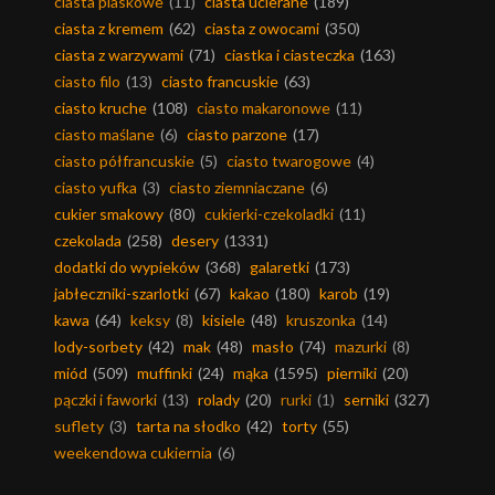
ciasta piaskowe
(11)
ciasta ucierane
(189)
ciasta z kremem
(62)
ciasta z owocami
(350)
ciasta z warzywami
(71)
ciastka i ciasteczka
(163)
ciasto filo
(13)
ciasto francuskie
(63)
ciasto kruche
(108)
ciasto makaronowe
(11)
ciasto maślane
(6)
ciasto parzone
(17)
ciasto półfrancuskie
(5)
ciasto twarogowe
(4)
ciasto yufka
(3)
ciasto ziemniaczane
(6)
cukier smakowy
(80)
cukierki-czekoladki
(11)
czekolada
(258)
desery
(1331)
dodatki do wypieków
(368)
galaretki
(173)
jabłeczniki-szarlotki
(67)
kakao
(180)
karob
(19)
kawa
(64)
keksy
(8)
kisiele
(48)
kruszonka
(14)
lody-sorbety
(42)
mak
(48)
masło
(74)
mazurki
(8)
miód
(509)
muffinki
(24)
mąka
(1595)
pierniki
(20)
pączki i faworki
(13)
rolady
(20)
rurki
(1)
serniki
(327)
suflety
(3)
tarta na słodko
(42)
torty
(55)
weekendowa cukiernia
(6)