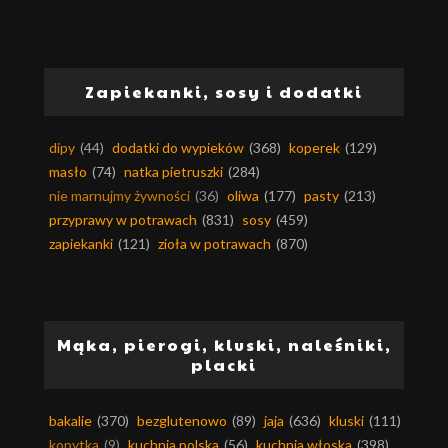
Zapiekanki, sosy i dodatki
dipy
(44)
dodatki do wypieków
(368)
koperek
(129)
masło
(74)
natka pietruszki
(284)
nie marnujmy żywności
(36)
oliwa
(177)
pasty
(213)
przyprawy w potrawach
(831)
sosy
(459)
zapiekanki
(121)
zioła w potrawach
(870)
Mąka, pierogi, kluski, naleśniki,
placki
bakalie
(370)
bezglutenowo
(89)
jaja
(636)
kluski
(111)
kopytka
(9)
kuchnia polska
(56)
kuchnia włoska
(398)