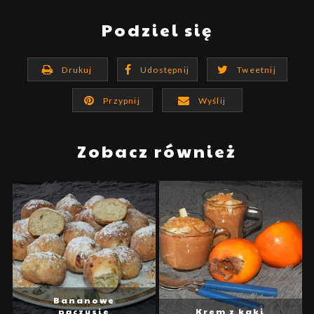
Podziel się
Drukuj
Udostępnij
Tweetnij
Przypnij
Wyślij
Zobacz również
Bananowe
pączusie
Krem z kaki