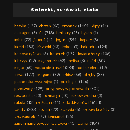
Sałatki, surówki, zioła
bazylia
(127)
chrzan
(66)
czosnek
(1464)
dipy
(44)
estragon
(8)
fit
(713)
herbaty
(25)
hyzop
(1)
imbir
(72)
jarmuż
(12)
jogurt
(554)
kapary
(8)
kiełki
(183)
kiszonki
(43)
kokos
(7)
kolendra
(124)
komosa ryżowa
(3)
koperek
(129)
kwiatożercy
(106)
lubczyk
(22)
majeranek
(62)
melisa
(3)
miód
(509)
mięta
(60)
natka pietruszki
(284)
natka selera
(12)
oliwa
(177)
oregano
(89)
orkisz
(66)
otręby
(35)
pachnotka zwyczajna
(1)
przekąski
(126)
przetwory
(129)
przyprawy w potrawach
(831)
roszponka
(23)
rozmaryn
(40)
rukiew wodna
(3)
rukola
(43)
rzeżucha
(11)
sałatki-surówki
(624)
sałaty
(207)
sezam
(22)
szałwia
(6)
szczaw krwisty
(3)
szczypiorek
(177)
tymianek
(85)
zapomniane owoce i warzywa
(41)
ziarna
(484)