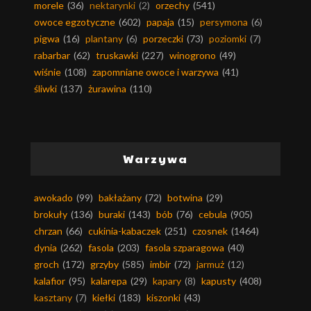
morele
(36)
nektarynki
(2)
orzechy
(541)
owoce egzotyczne
(602)
papaja
(15)
persymona
(6)
pigwa
(16)
plantany
(6)
porzeczki
(73)
poziomki
(7)
rabarbar
(62)
truskawki
(227)
winogrono
(49)
wiśnie
(108)
zapomniane owoce i warzywa
(41)
śliwki
(137)
żurawina
(110)
Warzywa
awokado
(99)
bakłażany
(72)
botwina
(29)
brokuły
(136)
buraki
(143)
bób
(76)
cebula
(905)
chrzan
(66)
cukinia-kabaczek
(251)
czosnek
(1464)
dynia
(262)
fasola
(203)
fasola szparagowa
(40)
groch
(172)
grzyby
(585)
imbir
(72)
jarmuż
(12)
kalafior
(95)
kalarepa
(29)
kapary
(8)
kapusty
(408)
kasztany
(7)
kiełki
(183)
kiszonki
(43)