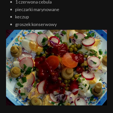
1 czerwona cebula
pieczarki marynowane
keczup
groszek konserwowy