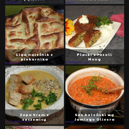
Giga naleśnik z
Placki z fasoli
piekarnika
Mung
Zupa krem z
Sos boloński wg
soczewicy
Jamiego Olivera