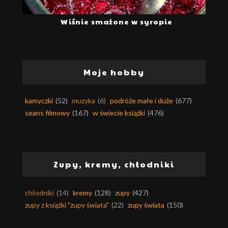
Wiśnie smażone w syropie
Moje hobby
kamyczki
(52)
muzyka
(6)
podróże małe i duże
(677)
seans filmowy
(167)
w świecie książki
(476)
Zupy, kremy, chłodniki
chłodniki
(14)
kremy
(128)
zupy
(427)
zupy z książki "zupy świata"
(22)
zupy świata
(150)