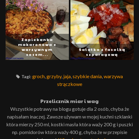
Zapiekanka
makaronowa z
warzywnym
Sałatka z fasolką
sosem...
szparagową
groch
,
grzyby
,
jaja
,
szybkie dania
,
warzywa
Tagi:
strączkowe
Przelicznik miar i wag
Wszystkie potrawy na blogu gotuje dla 2 osób, chyba że
napisałam inaczej. Zawsze używam w mojej kuchni szklanki
która mierzy 250 ml, kostki masła która waży 200 g i puszki
np. pomidorów która waży 400 g, chyba że w przepisie