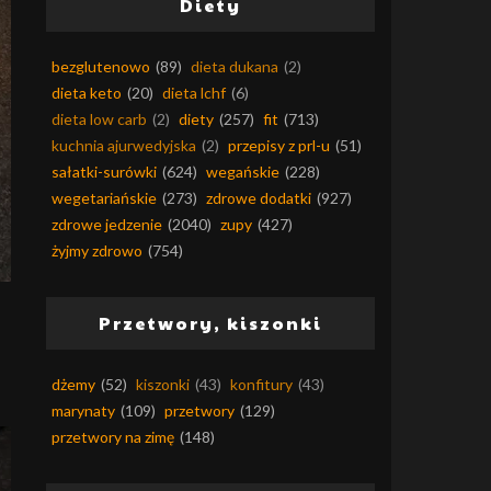
Diety
bezglutenowo
(89)
dieta dukana
(2)
dieta keto
(20)
dieta lchf
(6)
dieta low carb
(2)
diety
(257)
fit
(713)
kuchnia ajurwedyjska
(2)
przepisy z prl-u
(51)
sałatki-surówki
(624)
wegańskie
(228)
wegetariańskie
(273)
zdrowe dodatki
(927)
zdrowe jedzenie
(2040)
zupy
(427)
żyjmy zdrowo
(754)
Przetwory, kiszonki
dżemy
(52)
kiszonki
(43)
konfitury
(43)
marynaty
(109)
przetwory
(129)
przetwory na zimę
(148)