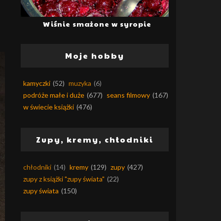
Wiśnie smażone w syropie
Moje hobby
kamyczki
(52)
muzyka
(6)
podróże małe i duże
(677)
seans filmowy
(167)
w świecie książki
(476)
Zupy, kremy, chłodniki
chłodniki
(14)
kremy
(129)
zupy
(427)
zupy z książki "zupy świata"
(22)
zupy świata
(150)