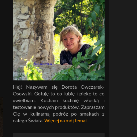
a
Hej! Nazywam się Dorota Owczarek-
Osowski. Gotuję to co lubię i piekę to co
uwielbiam. Kocham kuchnię włoską i
testowanie nowych produktów. Zapraszam
Cię w kulinarną podróż po smakach z
całego Świata.
Więcej na mój temat
.