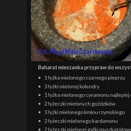
Baharat mieszanka przypraw do wszystk
1 łyżka mielonego czarnego pieprzu
3 łyżki mielonej kolendry
1 łyżka mielonego cynamonu najlepiej 
2 łyżeczki mielonych goździków
3 łyżki mielonego kminu rzymskiego
2 łyżeczki mielonego kardamonu
2 łyżeczki mielonej gałki muszkatołow