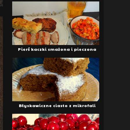
Pierś kaczki smażona i pieczona
Błyskawiczne ciasto z mikrofali