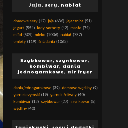
Jaja, sery, nabiał
domowe sery
(17)
jaja
(636)
jajecznica
(51)
jogurt
(554)
lody-sorbety
(42)
masło
(74)
miód
(509)
mleko
(1006)
nabiał
(787)
omlety
(119)
śniadania
(1063)
Szybkowar, szynkowar,
kombiwar, dania
jednogarnkowe, air fryer
dania jednogarnkowe
(39)
domowe wędliny
(9)
garnek rzymski
(19)
garnek żeliwny
(40)
kombiwar
(12)
szybkowar
(27)
szynkowar
(5)
wędliny
(40)
Zapiekanki, sosy i dodatki