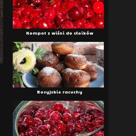
Kompot z wiśni do słoików
Rosyjskie racuchy