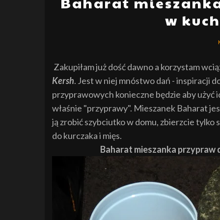
Baharat mieszanka
w kuch
Zakupiłam już dość dawno a korzystam wcią
Kersh
. Jest w niej mnóstwo dań - inspiracji
przyprawowych konieczne będzie aby użyć i
właśnie "przyprawy". Mieszanek Baharat jes
ją zrobić szybciutko w domu, zbierzcie tylk
do kurczaka i mięs.
Baharat mieszanka przypraw d