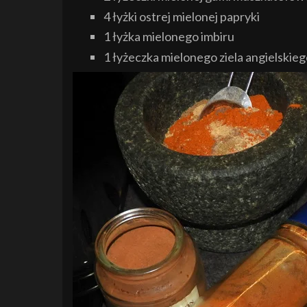
4 łyżki ostrej mielonej papryki
1 łyżka mielonego imbiru
1 łyżeczka mielonego ziela angielskie