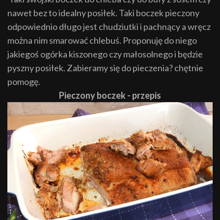
nawet bez to idealny posiłek. Taki boczek pieczony
odpowiednio długo jest chudziutki i pachnący a wręcz
można nim smarować chlebuś. Proponuję do niego
jakiegoś ogórka kiszonego czy małosolnego i będzie
pyszny posiłek. Zabieramy się do pieczenia? chętnie
pomogę.
Pieczony boczek - przepis