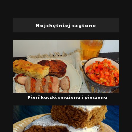
Najchętniej czytane
Pierś kaczki smażona i pieczona