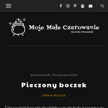
poniedziałek, 24 czerwca 2024
Pieczony boczek
DANIA MIĘSNE
Taki swojski boczek do chleba czy do buły z sosem czy