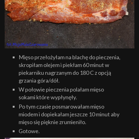
Mięso przełożyłam na blachę do pieczenia,
skropiłam olejem i piekłam 60 minut w
piekarniku nagrzanym do 180 C z opcją
grzania góra/dół.
W połowie pieczenia polałam mięso
sokami które wypłynęły.
Po tym czasie posmarowałam mięso
miodem i dopiekałam jeszcze 10 minut aby
mięso się pięknie zrumieniło.
Gotowe.