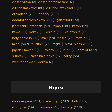
ciasto yufka
(3)
ciasto ziemniaczane
(6)
cukier smakowy
(80)
cukierki-czekoladki
(11)
czekolada
(258)
desery
(1331)
dodatki do wypieków
(368)
galaretki
(173)
jabłeczniki-szarlotki
(67)
kakao
(180)
karob
(19)
kawa
(64)
keksy
(8)
kisiele
(48)
kruszonka
(14)
lody-sorbety
(42)
mak
(48)
masło
(74)
mazurki
(8)
miód
(509)
muffinki
(24)
mąka
(1595)
pierniki
(20)
pączki i faworki
(13)
rolady
(20)
rurki
(1)
serniki
(327)
suflety
(3)
tarta na słodko
(42)
torty
(55)
weekendowa cukiernia
(6)
Mięsa
dania mięsne
(631)
dania z ryb
(289)
drób
(389)
dziczyzna
(14)
inne mięsa
(60)
kotlety
(110)