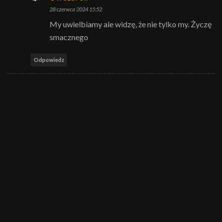
28 czerwca 2024 15:52
My uwielbiamy ale widzę, że nie tylko my. Życzę
smacznego
Odpowiedz