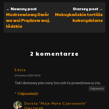
← Nowszy post
Starszy post →
Modrzewiowy Dwór
Meksykańskie tortille
we wsi Prądzew woj.
kukurydziane
łódzkie
2 komentarze
Edyta
24 czerwca 2024 10:34
Taki domowy pieczony boczek to prawdziwa uczta.
Odpowiedz
Odpowiedzi
Dorota "Moje Małe Czarowanie"
Owczarek