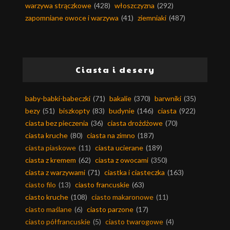
warzywa strączkowe
(428)
włoszczyzna
(292)
zapomniane owoce i warzywa
(41)
ziemniaki
(487)
Ciasta i desery
baby-babki-babeczki
(71)
bakalie
(370)
barwniki
(35)
bezy
(51)
biszkopty
(83)
budynie
(146)
ciasta
(922)
ciasta bez pieczenia
(36)
ciasta drożdżowe
(70)
ciasta kruche
(80)
ciasta na zimno
(187)
ciasta piaskowe
(11)
ciasta ucierane
(189)
ciasta z kremem
(62)
ciasta z owocami
(350)
ciasta z warzywami
(71)
ciastka i ciasteczka
(163)
ciasto filo
(13)
ciasto francuskie
(63)
ciasto kruche
(108)
ciasto makaronowe
(11)
ciasto maślane
(6)
ciasto parzone
(17)
ciasto półfrancuskie
(5)
ciasto twarogowe
(4)