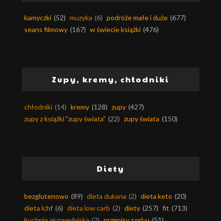
kamyczki
(52)
muzyka
(6)
podróże małe i duże
(677)
seans filmowy
(167)
w świecie książki
(476)
Zupy, kremy, chłodniki
chłodniki
(14)
kremy
(128)
zupy
(427)
zupy z książki "zupy świata"
(22)
zupy świata
(150)
Diety
bezglutenowo
(89)
dieta dukana
(2)
dieta keto
(20)
dieta lchf
(6)
dieta low carb
(2)
diety
(257)
fit
(713)
kuchnia ajurwedyjska
(2)
przepisy z prl-u
(51)