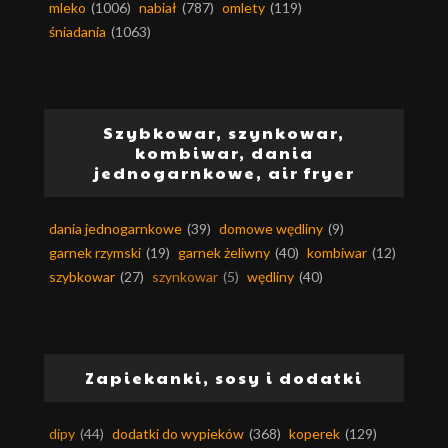
mleko
(1006)
nabiał
(787)
omlety
(119)
śniadania
(1063)
Szybkowar, szynkowar,
kombiwar, dania
jednogarnkowe, air fryer
dania jednogarnkowe
(39)
domowe wędliny
(9)
garnek rzymski
(19)
garnek żeliwny
(40)
kombiwar
(12)
szybkowar
(27)
szynkowar
(5)
wędliny
(40)
Zapiekanki, sosy i dodatki
dipy
(44)
dodatki do wypieków
(368)
koperek
(129)