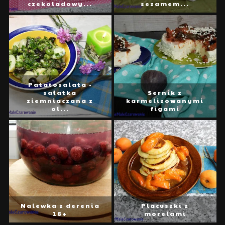
czekoladowy...
sezamem...
Patatosalata -
sałatka
Sernik z
ziemniaczana z
karmelizowanymi
ol...
figami
Nalewka z derenia
Placuszki z
18+
morelami