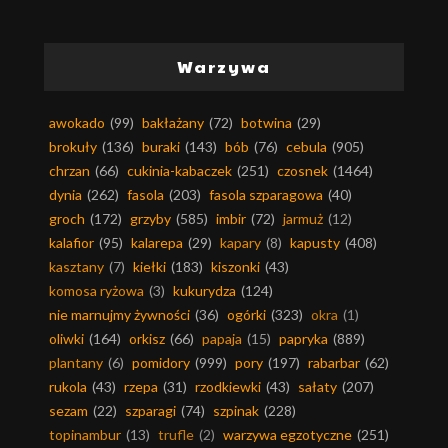
Warzywa
awokado
(99)
bakłażany
(72)
botwina
(29)
brokuły
(136)
buraki
(143)
bób
(76)
cebula
(905)
chrzan
(66)
cukinia-kabaczek
(251)
czosnek
(1464)
dynia
(262)
fasola
(203)
fasola szparagowa
(40)
groch
(172)
grzyby
(585)
imbir
(72)
jarmuż
(12)
kalafior
(95)
kalarepa
(29)
kapary
(8)
kapusty
(408)
kasztany
(7)
kiełki
(183)
kiszonki
(43)
komosa ryżowa
(3)
kukurydza
(124)
nie marnujmy żywności
(36)
ogórki
(323)
okra
(1)
oliwki
(164)
orkisz
(66)
papaja
(15)
papryka
(889)
plantany
(6)
pomidory
(999)
pory
(197)
rabarbar
(62)
rukola
(43)
rzepa
(31)
rzodkiewki
(43)
sałaty
(207)
sezam
(22)
szparagi
(74)
szpinak
(228)
topinambur
(13)
trufle
(2)
warzywa egzotyczne
(251)