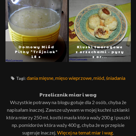
Domowy Miód
Kluski twarogowe
Pitny "Trójniak"
z orzechami - pyzy
18 +
z or...
dania mięsne
,
mięso wieprzowe
,
miód
,
śniadania
Tagi:
Przelicznik miar i wag
Wszystkie potrawy na blogu gotuje dla 2 osób, chyba że
napisałam inaczej. Zawsze używam w mojej kuchni szklanki
która mierzy 250 ml, kostki masła która waży 200 g i puszki
np. pomidorów która waży 400 g, chyba że w przepisie
sugeruje inaczej.
Więcej na temat miar i wag
.