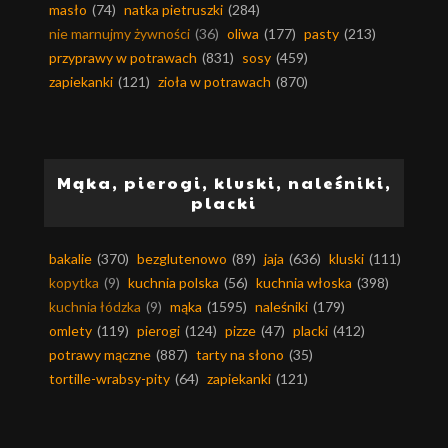
masło
(74)
natka pietruszki
(284)
nie marnujmy żywności
(36)
oliwa
(177)
pasty
(213)
przyprawy w potrawach
(831)
sosy
(459)
zapiekanki
(121)
zioła w potrawach
(870)
Mąka, pierogi, kluski, naleśniki,
placki
bakalie
(370)
bezglutenowo
(89)
jaja
(636)
kluski
(111)
kopytka
(9)
kuchnia polska
(56)
kuchnia włoska
(398)
kuchnia łódzka
(9)
mąka
(1595)
naleśniki
(179)
omlety
(119)
pierogi
(124)
pizze
(47)
placki
(412)
potrawy mączne
(887)
tarty na słono
(35)
tortille-wrabsy-pity
(64)
zapiekanki
(121)