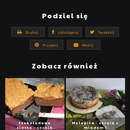
Podziel się
Drukuj
Udostępnij
Tweetnij
Przypnij
Wyślij
Zobacz również
Czekoladowe
Melopita - sernik z
ciasto - sernik
miodem i