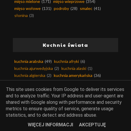
mięso mielone
(171)
mięso wieprzowe
(354)
mięso wołowe
(131)
podroby
(28)
smalec
(41)
słonina
(3)
Kuchnie świata
kuchnia arabska
(49)
kuchnia afryki
(6)
kuchnia ajurwedyjska
(2)
kuchnia alaski
(1)
kuchnia algierska
(2)
kuchnia amerykańska
(36)
kuchnia andaluzji
(13)
kuchnia angielska
(24)
This site uses cookies from Google to deliver its services
kuchnia argentyńska
(3)
kuchnia armenii
(2)
and to analyze traffic. Your IP address and user-agent are
kuchnia australijska
(20)
kuchnia austriacka
(9)
shared with Google along with performance and security
kuchnia azjatycka
(99)
kuchnia bahrajnu
(3)
metrics to ensure quality of service, generate usage
kuchnia bałkańska
(34)
kuchnia belgijska
(4)
statistics, and to detect and address abuse.
kuchnia berberyjska
(1)
kuchnia birmańska
(4)
kuchnia bliskiego wschodu
(21)
kuchnia boliwii
(1)
WIĘCEJ INFORMACJI
AKCEPTUJĘ