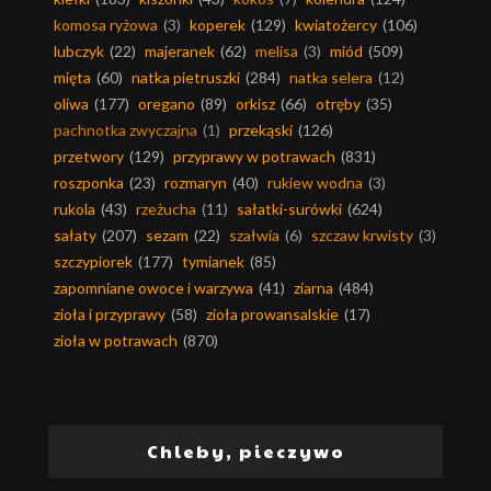
komosa ryżowa
(3)
koperek
(129)
kwiatożercy
(106)
lubczyk
(22)
majeranek
(62)
melisa
(3)
miód
(509)
mięta
(60)
natka pietruszki
(284)
natka selera
(12)
oliwa
(177)
oregano
(89)
orkisz
(66)
otręby
(35)
pachnotka zwyczajna
(1)
przekąski
(126)
przetwory
(129)
przyprawy w potrawach
(831)
roszponka
(23)
rozmaryn
(40)
rukiew wodna
(3)
rukola
(43)
rzeżucha
(11)
sałatki-surówki
(624)
sałaty
(207)
sezam
(22)
szałwia
(6)
szczaw krwisty
(3)
szczypiorek
(177)
tymianek
(85)
zapomniane owoce i warzywa
(41)
ziarna
(484)
zioła i przyprawy
(58)
zioła prowansalskie
(17)
zioła w potrawach
(870)
Chleby, pieczywo