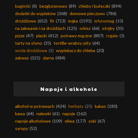
bagietki
(8)
bezglutenowo
(89)
chleby i bułeczki
(894)
dodatki do wypieków
(368)
domowe pieczywo
(786)
drożdżowe
(652)
fit
(713)
mąka
(1595)
młynomag
(10)
na zakwasie i na drożdżach
(125)
orkisz
(66)
otręby
(35)
pizze
(47)
placki
(412)
potrawy mączne
(887)
rogale
(3)
tarty na słono
(35)
tortille-wrabsy-pity
(64)
woda drożdżowa
(1)
wypiekacz do chleba
(20)
zakwas
(321)
ziarna
(484)
Napoje i alkohole
alkohol w potrawach
(424)
herbaty
(25)
kakao
(180)
kawa
(64)
nalewki
(61)
napoje
(162)
napoje alkoholowe
(109)
oliwa
(177)
soki
(67)
syropy
(52)