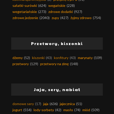
sałatki-surówki
(624)
wegańskie
(228)
wegetariańskie
(273)
zdrowe dodatki
(927)
zdrowe jedzenie
(2040)
zupy
(427)
żyjmy zdrowo
(754)
Przetwory, kiszonki
dżemy
(52)
kiszonki
(43)
konfitury
(43)
marynaty
(109)
przetwory
(129)
przetwory na zimę
(148)
Jaja, sery, nabiał
domowe sery
(17)
jaja
(636)
jajecznica
(51)
jogurt
(554)
lody-sorbety
(42)
masło
(74)
miód
(509)