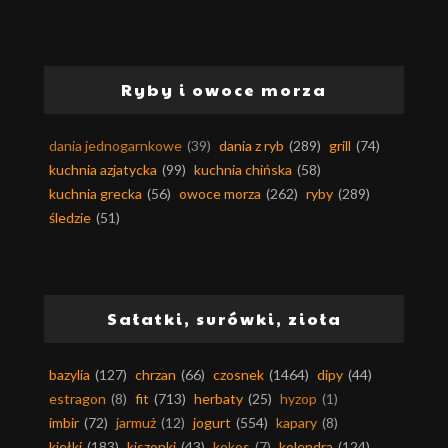
Ryby i owoce morza
dania jednogarnkowe
(39)
dania z ryb
(289)
grill
(74)
kuchnia azjatycka
(99)
kuchnia chińska
(58)
kuchnia grecka
(56)
owoce morza
(262)
ryby
(289)
śledzie
(51)
Sałatki, surówki, zioła
bazylia
(127)
chrzan
(66)
czosnek
(1464)
dipy
(44)
estragon
(8)
fit
(713)
herbaty
(25)
hyzop
(1)
imbir
(72)
jarmuż
(12)
jogurt
(554)
kapary
(8)
kiełki
(183)
kiszonki
(43)
kokos
(7)
kolendra
(124)