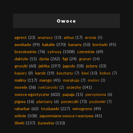
Owoce
agrest
(23)
ananasy
(10)
arbuz
(17)
aronia
(5)
awokado
(99)
bakalie
(370)
banany
(50)
borówki
(95)
brzoskwinie
(76)
cytrusy
(1008)
czereśnie
(69)
daktyle
(15)
dynia
(262)
figi
(24)
granat
(14)
gruszki
(60)
jabłka
(297)
jagody
(58)
jeżyny
(33)
kapary
(8)
karob
(19)
kasztany
(7)
kiwi
(10)
kokos
(7)
maliny
(117)
mango
(45)
marakuja
(7)
melon
(3)
morele
(36)
nektarynki
(2)
orzechy
(541)
owoce egzotyczne
(602)
papaja
(15)
persymona
(6)
pigwa
(16)
plantany
(6)
porzeczki
(73)
poziomki
(7)
rabarbar
(62)
truskawki
(227)
winogrono
(49)
wiśnie
(108)
zapomniane owoce i warzywa
(41)
śliwki
(137)
żurawina
(110)