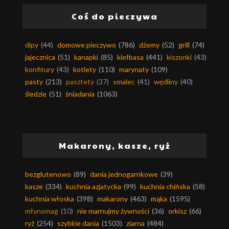
Coś do pieczywa
dipy
(44)
domowe pieczywo
(786)
dżemy
(52)
grill
(74)
jajecznica
(51)
kanapki
(85)
kiełbasa
(441)
kiszonki
(43)
konfitury
(43)
kotlety
(110)
marynaty
(109)
pasty
(213)
pasztety
(37)
smalec
(41)
wędliny
(40)
śledzie
(51)
śniadania
(1063)
Makarony, kasze, ryż
bezglutenowo
(89)
dania jednogarnkowe
(39)
kasze
(334)
kuchnia azjatycka
(99)
kuchnia chińska
(58)
kuchnia włoska
(398)
makarony
(463)
mąka
(1595)
młynomag
(10)
nie marnujmy żywności
(36)
orkisz
(66)
ryż
(254)
szybkie dania
(1503)
ziarna
(484)