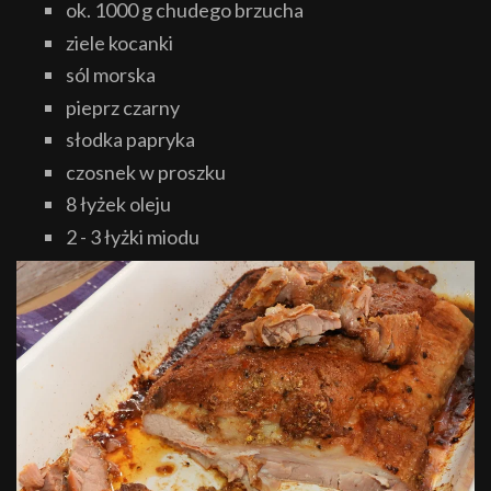
ok. 1000 g chudego brzucha
ziele kocanki
sól morska
pieprz czarny
słodka papryka
czosnek w proszku
8 łyżek oleju
2 - 3 łyżki miodu