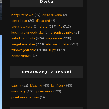
Diety
bezglutenowo
(89)
dieta dukana
(2)
dieta keto
(20)
dieta lchf
(6)
dieta low carb
(2)
diety
(257)
fit
(713)
kuchnia ajurwedyjska
(2)
przepisy z prl-u
(51)
sałatki-surówki
(624)
wegańskie
(228)
wegetariańskie
(273)
zdrowe dodatki
(927)
zdrowe jedzenie
(2040)
zupy
(427)
żyjmy zdrowo
(754)
Przetwory, kiszonki
dżemy
(52)
kiszonki
(43)
konfitury
(43)
marynaty
(109)
przetwory
(129)
przetwory na zimę
(148)