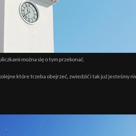
 uliczkami można się o tym przekonać.
lejne które trzeba obejrzeć, zwiedzić i tak już jesteśmy ni