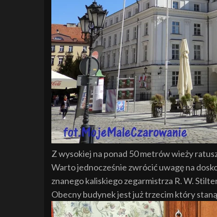
Z wysokiej na ponad 50 metrów wieży ratus
Warto jednocześnie zwrócić uwagę na dos
znanego kaliskiego zegarmistrza R. W. Stilte
Obecny budynek jest już trzecim który staną