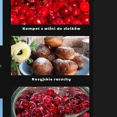
Kompot z wiśni do słoików
e
Rosyjskie racuchy