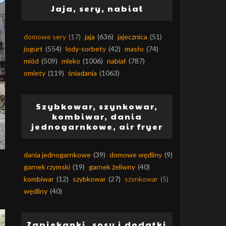
Jaja, sery, nabiał
domowe sery
(17)
jaja
(636)
jajecznica
(51)
jogurt
(554)
lody-sorbety
(42)
masło
(74)
miód
(509)
mleko
(1006)
nabiał
(787)
omlety
(119)
śniadania
(1063)
Szybkowar, szynkowar,
kombiwar, dania
jednogarnkowe, air fryer
dania jednogarnkowe
(39)
domowe wędliny
(9)
garnek rzymski
(19)
garnek żeliwny
(40)
kombiwar
(12)
szybkowar
(27)
szynkowar
(5)
wędliny
(40)
Zapiekanki, sosy i dodatki