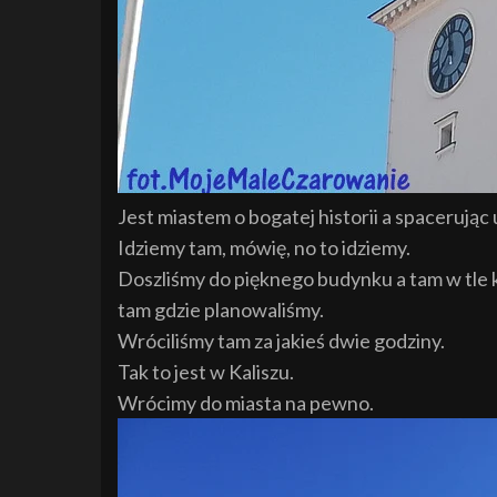
Jest miastem o bogatej historii a spacerując
Idziemy tam, mówię, no to idziemy.
Doszliśmy do pięknego budynku a tam w tle ko
tam gdzie planowaliśmy.
Wróciliśmy tam za jakieś dwie godziny.
Tak to jest w Kaliszu.
Wrócimy do miasta na pewno.