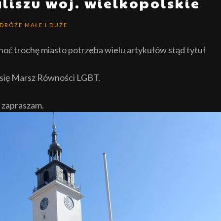
liszu woj. wielkopolskie
DRÓŻE MAŁE I DUŻE
choć trochę miasto potrzeba wielu artykułów stąd tytuł
 się Marsz Równości LGBT.
, zapraszam.