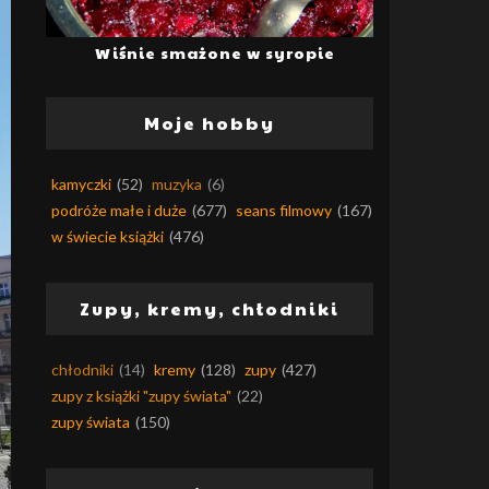
Wiśnie smażone w syropie
Moje hobby
kamyczki
(52)
muzyka
(6)
podróże małe i duże
(677)
seans filmowy
(167)
w świecie książki
(476)
Zupy, kremy, chłodniki
chłodniki
(14)
kremy
(128)
zupy
(427)
zupy z książki "zupy świata"
(22)
zupy świata
(150)