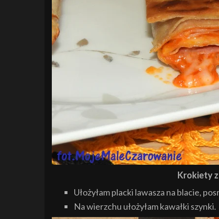
Krokiety 
Ułożyłam placki lawasza na blacie, p
Na wierzchu ułożyłam kawałki szynki.