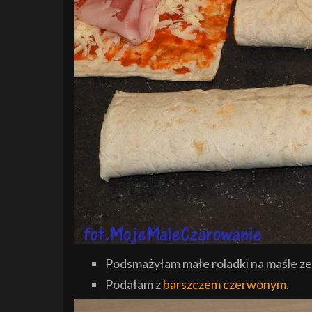
Podsmażyłam małe roladki na maśle ze
Podałam z
barszczem czerwonym
.