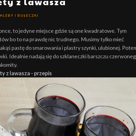
ety z lawasza
HLEBY I BUŁECZKI
ronce, to jedyne miejsce gdzie są one kwadratowe. Tym
tów bo to na prawdę nic trudnego. Musimy tylko mieć
 jakąś pastę do smarowania i plastry szynki, ulubionej. Pote
ówki. Idealnie nadają się do szklaneczki barszczu czerwone
akomity.
ty z lawasza - przepis