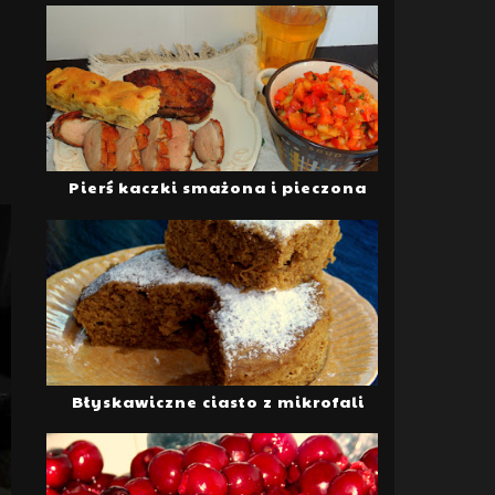
Pierś kaczki smażona i pieczona
Błyskawiczne ciasto z mikrofali