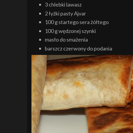
3 chlebki lawasz
2 łyżki pasty Ajvar
100 g startego sera żółtego
100 g wędzonej szynki
masło do smażenia
barszcz czerwony do podania