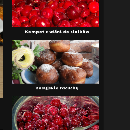
Kompot z wiśni do słoików
Rosyjskie racuchy