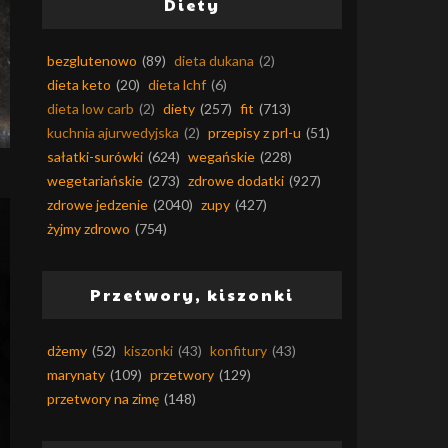
Diety
bezglutenowo
(89)
dieta dukana
(2)
dieta keto
(20)
dieta lchf
(6)
dieta low carb
(2)
diety
(257)
fit
(713)
kuchnia ajurwedyjska
(2)
przepisy z prl-u
(51)
sałatki-surówki
(624)
wegańskie
(228)
wegetariańskie
(273)
zdrowe dodatki
(927)
zdrowe jedzenie
(2040)
zupy
(427)
żyjmy zdrowo
(754)
Przetwory, kiszonki
dżemy
(52)
kiszonki
(43)
konfitury
(43)
marynaty
(109)
przetwory
(129)
przetwory na zimę
(148)