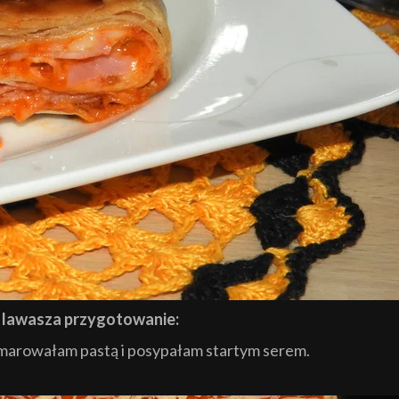
z lawasza przygotowanie:
osmarowałam pastą i posypałam startym serem.