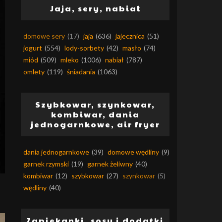
Jaja, sery, nabiał
domowe sery
(17)
jaja
(636)
jajecznica
(51)
jogurt
(554)
lody-sorbety
(42)
masło
(74)
miód
(509)
mleko
(1006)
nabiał
(787)
omlety
(119)
śniadania
(1063)
Szybkowar, szynkowar,
kombiwar, dania
jednogarnkowe, air fryer
dania jednogarnkowe
(39)
domowe wędliny
(9)
garnek rzymski
(19)
garnek żeliwny
(40)
kombiwar
(12)
szybkowar
(27)
szynkowar
(5)
wędliny
(40)
Zapiekanki, sosy i dodatki