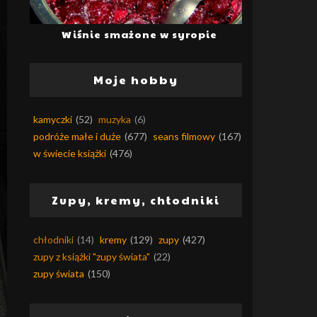
Wiśnie smażone w syropie
Moje hobby
kamyczki
(52)
muzyka
(6)
podróże małe i duże
(677)
seans filmowy
(167)
w świecie książki
(476)
Zupy, kremy, chłodniki
chłodniki
(14)
kremy
(129)
zupy
(427)
zupy z książki "zupy świata"
(22)
zupy świata
(150)