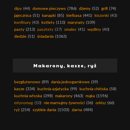
dipy
(44)
domowe pieczywo
(786)
dżemy
(52)
grill
(74)
jajecznica
(51)
kanapki
(85)
kiełbasa
(441)
kiszonki
(43)
konfitury
(43)
kotlety
(110)
marynaty
(109)
pasty
(213)
pasztety
(37)
smalec
(41)
wędliny
(40)
śledzie
(51)
śniadania
(1063)
Makarony, kasze, ryż
bezglutenowo
(89)
dania jednogarnkowe
(39)
kasze
(334)
kuchnia azjatycka
(99)
kuchnia chińska
(58)
kuchnia włoska
(398)
makarony
(463)
mąka
(1596)
młynomag
(10)
nie marnujmy żywności
(36)
orkisz
(66)
ryż
(254)
szybkie dania
(1503)
ziarna
(484)