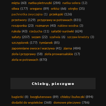
mięta
(60)
natka pietruszki
(284)
natka selera
(12)
oliwa
(177)
oregano
(89)
orkisz
(66)
otręby
(35)
pachnotka zwyczajna
(1)
przekąski
(126)
przetwory
(129)
przyprawy w potrawach
(831)
roszponka
(23)
rozmaryn
(40)
rukiew wodna
(3)
rukola
(43)
rzeżucha
(11)
sałatki-surówki
(624)
sałaty
(207)
sezam
(22)
szałwia
(6)
szczaw krwisty
(3)
szczypiorek
(177)
tymianek
(85)
zapomniane owoce i warzywa
(41)
ziarna
(484)
zioła i przyprawy
(58)
zioła prowansalskie
(17)
zioła w potrawach
(870)
Chleby, pieczywo
bagietki
(8)
bezglutenowo
(89)
chleby i bułeczki
(894)
dodatki do wypieków
(368)
domowe pieczywo
(786)