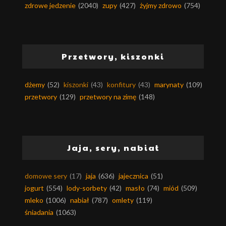
zdrowe jedzenie
(2040)
zupy
(427)
żyjmy zdrowo
(754)
Przetwory, kiszonki
dżemy
(52)
kiszonki
(43)
konfitury
(43)
marynaty
(109)
przetwory
(129)
przetwory na zimę
(148)
Jaja, sery, nabiał
domowe sery
(17)
jaja
(636)
jajecznica
(51)
jogurt
(554)
lody-sorbety
(42)
masło
(74)
miód
(509)
mleko
(1006)
nabiał
(787)
omlety
(119)
śniadania
(1063)