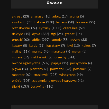
Owoce
agrest
(23)
ananasy
(10)
arbuz
(17)
aronia
(5)
awokado
(99)
bakalie
(370)
banany
(50)
borówki
(95)
brzoskwinie
(76)
cytrusy
(1008)
czereśnie
(69)
daktyle
(15)
dynia
(262)
figi
(24)
granat
(14)
gruszki
(60)
jabłka
(297)
jagody
(58)
jeżyny
(33)
kapary
(8)
karob
(19)
kasztany
(7)
kiwi
(10)
kokos
(7)
maliny
(117)
mango
(45)
marakuja
(7)
melon
(3)
morele
(36)
nektarynki
(2)
orzechy
(541)
owoce egzotyczne
(602)
papaja
(15)
persymona
(6)
pigwa
(16)
plantany
(6)
porzeczki
(73)
poziomki
(7)
rabarbar
(62)
truskawki
(228)
winogrono
(49)
wiśnie
(108)
zapomniane owoce i warzywa
(41)
śliwki
(137)
żurawina
(110)