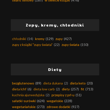
seans filmowy
(167)
w świecie książki
(476)
Zupy, kremy, chłodniki
chłodniki
(14)
kremy
(129)
zupy
(427)
zupy z książki "zupy świata"
(22)
zupy świata
(150)
Diety
bezglutenowo
(89)
dieta dukana
(2)
dieta keto
(20)
dieta lchf
(6)
dieta low carb
(2)
diety
(257)
fit
(713)
kuchnia ajurwedyjska
(2)
przepisy z prl-u
(51)
sałatki-surówki
(624)
wegańskie
(228)
wegetariańskie
(273)
zdrowe dodatki
(927)