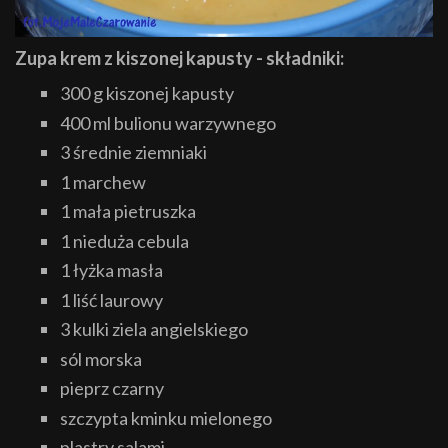
Zupa krem z kiszonej kapusty - składniki:
300 g kiszonej kapusty
400 ml bulionu warzywnego
3 średnie ziemniaki
1 marchew
1 mała pietruszka
1 nieduża cebula
1 łyżka masła
1 liść laurowy
3 kulki ziela angielskiego
sól morska
pieprz czarny
szczypta kminku mielonego
plastry salami