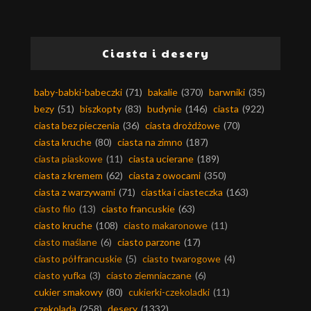
Ciasta i desery
baby-babki-babeczki
(71)
bakalie
(370)
barwniki
(35)
bezy
(51)
biszkopty
(83)
budynie
(146)
ciasta
(922)
ciasta bez pieczenia
(36)
ciasta drożdżowe
(70)
ciasta kruche
(80)
ciasta na zimno
(187)
ciasta piaskowe
(11)
ciasta ucierane
(189)
ciasta z kremem
(62)
ciasta z owocami
(350)
ciasta z warzywami
(71)
ciastka i ciasteczka
(163)
ciasto filo
(13)
ciasto francuskie
(63)
ciasto kruche
(108)
ciasto makaronowe
(11)
ciasto maślane
(6)
ciasto parzone
(17)
ciasto półfrancuskie
(5)
ciasto twarogowe
(4)
ciasto yufka
(3)
ciasto ziemniaczane
(6)
cukier smakowy
(80)
cukierki-czekoladki
(11)
czekolada
(258)
desery
(1332)