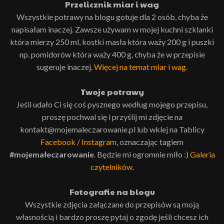
Przelicznik miar i wag
Wszystkie potrawy na blogu gotuje dla 2 osób, chyba że
napisałam inaczej. Zawsze używam w mojej kuchni szklanki
która mierzy 250 ml, kostki masła która waży 200 g i puszki
np. pomidorów która waży 400 g, chyba że w przepisie
sugeruje inaczej.
Więcej na temat miar i wag
.
Twoje potrawy
Jeśli udało Ci się coś pysznego według mojego przepisu,
proszę pochwal się i przyślij mi zdjęcie na
kontakt@mojemaleczarowanie.pl lub wklej na Tablicy
Facebook
/
Instagram
, oznaczając tagiem
#mojemałeczarowanie
. Będzie mi ogromnie miło :)
Galeria
czytelników
.
Fotografie na blogu
Wszystkie zdjęcia załączane do przepisów są moją
własnością i bardzo proszę pytaj o zgodę jeśli chcesz ich