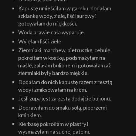
Kapustę umieściłam w garnku, dodałam
szklankę wody, ziele, liść laurowy i
gotowałam do miękkości.
Woda prawie cała wyparuje.
Wyjęłam liść i ziele.
Ziemniaki, marchew, pietruszkę, cebulę
pokroiłam w kostkę, podsmażyłam na
maśle, zalałam bulionem i gotowałam aż
ziemniaki były bardzo miękkie.
Dodałam do nich kapustę razem z resztą
wody i zmiksowałam na krem.
Jeśli zupa jest za gęsta dodajcie bulionu.
Doprawiłam do smaku solą, pieprzem i
kminkiem.
Kiełbasę pokroiłam w plastry i
wysmażyłam na suchej patelni.