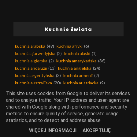
Kuchnie świata
kuchnia arabska
(49)
kuchnia afryki
(6)
kuchnia ajurwedyjska
(2)
kuchnia alaski
(1)
kuchnia algierska
(2)
kuchnia amerykańska
(36)
kuchnia andaluzji
(13)
kuchnia angielska
(24)
kuchnia argentyńska
(3)
kuchnia armenii
(2)
kuchnia australijska
(20)
kuchnia austriacka
(9)
kuchnia azjatycka
(99)
kuchnia bahrajnu
(3)
This site uses cookies from Google to deliver its services
kuchnia bałkańska
(34)
kuchnia belgijska
(4)
and to analyze traffic. Your IP address and user-agent are
kuchnia berberyjska
(1)
kuchnia birmańska
(4)
shared with Google along with performance and security
kuchnia bliskiego wschodu
(21)
kuchnia boliwii
(1)
metrics to ensure quality of service, generate usage
kuchnia bośnia i hercegowina
(1)
kuchnia brazylijska
(5)
statistics, and to detect and address abuse.
kuchnia bułgarska
(11)
kuchnia chińska
(58)
WIĘCEJ INFORMACJI
AKCEPTUJĘ
kuchnia chorwacka
(11)
kuchnia czarnogóry
(2)