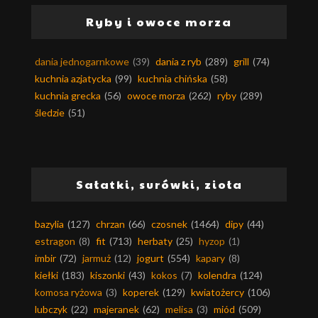
Ryby i owoce morza
dania jednogarnkowe
(39)
dania z ryb
(289)
grill
(74)
kuchnia azjatycka
(99)
kuchnia chińska
(58)
kuchnia grecka
(56)
owoce morza
(262)
ryby
(289)
śledzie
(51)
Sałatki, surówki, zioła
bazylia
(127)
chrzan
(66)
czosnek
(1464)
dipy
(44)
estragon
(8)
fit
(713)
herbaty
(25)
hyzop
(1)
imbir
(72)
jarmuż
(12)
jogurt
(554)
kapary
(8)
kiełki
(183)
kiszonki
(43)
kokos
(7)
kolendra
(124)
komosa ryżowa
(3)
koperek
(129)
kwiatożercy
(106)
lubczyk
(22)
majeranek
(62)
melisa
(3)
miód
(509)