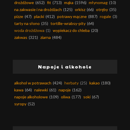
drożdżowe
(652)
fit
(713)
mąka
(1596)
młynomag
(10)
na zakwasie i na drożdżach
(125)
orkisz
(66)
otręby
(35)
pizze
(47)
placki
(412)
potrawy mączne
(887)
rogale
(3)
tarty na słono
(35)
tortille-wrabsy-pity
(64)
woda drożdżowa
(1)
wypiekacz do chleba
(20)
zakwas
(321)
ziarna
(484)
Napoje i alkohole
alkohol w potrawach
(424)
herbaty
(25)
kakao
(180)
kawa
(64)
nalewki
(61)
napoje
(162)
napoje alkoholowe
(109)
oliwa
(177)
soki
(67)
syropy
(52)