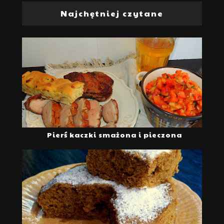
Najchętniej czytane
Pierś kaczki smażona i pieczona