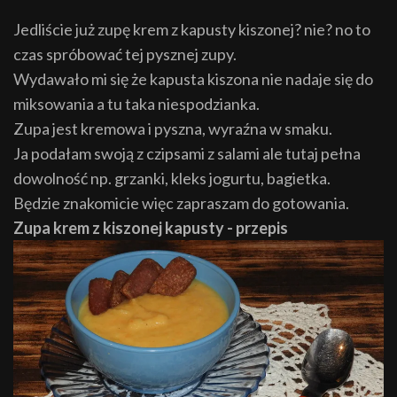
Jedliście już zupę krem z kapusty kiszonej? nie? no to
czas spróbować tej pysznej zupy.
Wydawało mi się że kapusta kiszona nie nadaje się do
miksowania a tu taka niespodzianka.
Zupa jest kremowa i pyszna, wyraźna w smaku.
Ja podałam swoją z czipsami z salami ale tutaj pełna
dowolność np. grzanki, kleks jogurtu, bagietka.
Będzie znakomicie więc zapraszam do gotowania.
Zupa krem z kiszonej kapusty - przepis