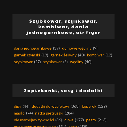
Szybkowar, szynkowar,
kombiwar, dania
jednogarnkowe, air fryer
dania jednogarnkowe
(39)
domowe wędliny
(9)
garnek rzymski
(19)
garnek żeliwny
(40)
kombiwar
(12)
szybkowar
(27)
szynkowar
(5)
wędliny
(40)
Zapiekanki, sosy i dodatki
dipy
(44)
dodatki do wypieków
(368)
koperek
(129)
masło
(74)
natka pietruszki
(284)
nie marnujmy żywności
(36)
oliwa
(177)
pasty
(213)
przyprawy w potrawach
(831)
sosy
(459)