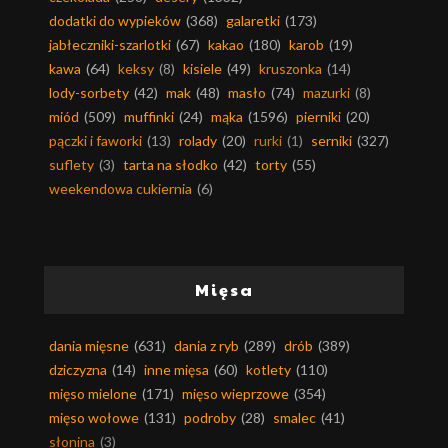
dodatki do wypieków
(368)
galaretki
(173)
jabłeczniki-szarlotki
(67)
kakao
(180)
karob
(19)
kawa
(64)
keksy
(8)
kisiele
(49)
kruszonka
(14)
lody-sorbety
(42)
mak
(48)
masło
(74)
mazurki
(8)
miód
(509)
muffinki
(24)
mąka
(1596)
pierniki
(20)
pączki i faworki
(13)
rolady
(20)
rurki
(1)
serniki
(327)
suflety
(3)
tarta na słodko
(42)
torty
(55)
weekendowa cukiernia
(6)
Mięsa
dania mięsne
(631)
dania z ryb
(289)
drób
(389)
dziczyzna
(14)
inne mięsa
(60)
kotlety
(110)
mięso mielone
(171)
mięso wieprzowe
(354)
mięso wołowe
(131)
podroby
(28)
smalec
(41)
słonina
(3)