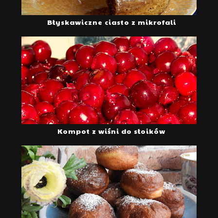
Błyskawiczne ciasto z mikrofali
Kompot z wiśni do słoików