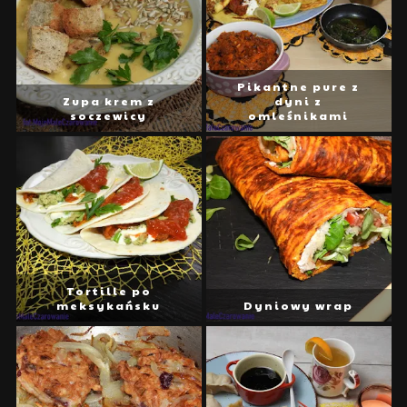
Pikantne pure z
Zupa krem z
dyni z
soczewicy
omleśnikami
Tortille po
meksykańsku
Dyniowy wrap