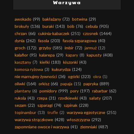
Warzywa
awokado
(99)
bakłażany
(72)
botwina
(29)
brokuły
(136)
buraki
(143)
bób
(76)
cebula
(905)
chrzan
(66)
cukinia-kabaczek
(251)
czosnek
(1464)
dynia
(262)
fasola
(203)
fasola szparagowa
(40)
groch
(172)
grzyby
(585)
imbir
(72)
jarmuż
(12)
kalafior
(95)
kalarepa
(29)
kapary
(8)
kapusty
(408)
kasztany
(7)
kiełki
(183)
kiszonki
(43)
komosa ryżowa
(3)
kukurydza
(124)
nie marnujmy żywności
(36)
ogórki
(323)
okra
(1)
oliwki
(164)
orkisz
(66)
papaja
(15)
papryka
(889)
plantany
(6)
pomidory
(999)
pory
(197)
rabarbar
(62)
rukola
(43)
rzepa
(31)
rzodkiewki
(43)
sałaty
(207)
sezam
(22)
szparagi
(74)
szpinak
(228)
topinambur
(13)
trufle
(2)
warzywa egzotyczne
(251)
warzywa strączkowe
(428)
włoszczyzna
(292)
zapomniane owoce i warzywa
(41)
ziemniaki
(487)