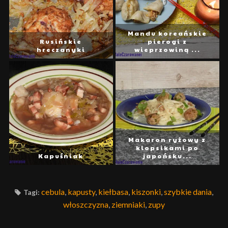
Mandu koreańskie
Rusińskie
pierogi z
hreczanyki
wieprzowiną ...
Makaron ryżowy z
klopsikami po
Kapuśniak
japońsku...
cebula
,
kapusty
,
kiełbasa
,
kiszonki
,
szybkie dania
,
Tagi:
włoszczyzna
,
ziemniaki
,
zupy