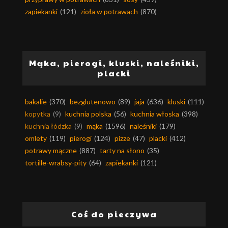
zapiekanki
(121)
zioła w potrawach
(870)
Mąka, pierogi, kluski, naleśniki,
placki
bakalie
(370)
bezglutenowo
(89)
jaja
(636)
kluski
(111)
kopytka
(9)
kuchnia polska
(56)
kuchnia włoska
(398)
kuchnia łódzka
(9)
mąka
(1596)
naleśniki
(179)
omlety
(119)
pierogi
(124)
pizze
(47)
placki
(412)
potrawy mączne
(887)
tarty na słono
(35)
tortille-wrabsy-pity
(64)
zapiekanki
(121)
Coś do pieczywa