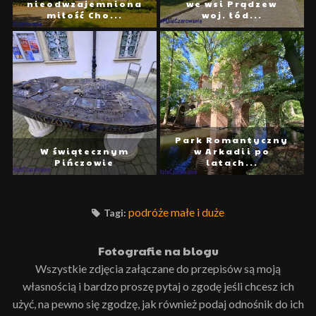
nieodwzajemniona
we wsi Prądzew
miłość Cho...
woj. łód...
Park Romantyczny
W świątecznym
w Arkadii po
Pińczowie
latach...
podróże małe i duże
Tagi:
Fotografie na blogu
Wszystkie zdjęcia załączane do przepisów są moją
własnością i bardzo proszę pytaj o zgodę jeśli chcesz ich
użyć, na pewno się zgodzę, jak również podaj odnośnik do ich