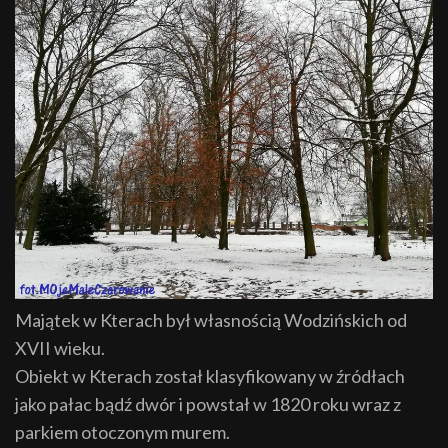
Majątek w Kterach był własnością Wodzińskich od
XVII wieku.
Obiekt w Kterach został klasyfikowany w źródłach
jako pałac bądź dwór i powstał w 1820 roku wraz z
parkiem otoczonym murem.