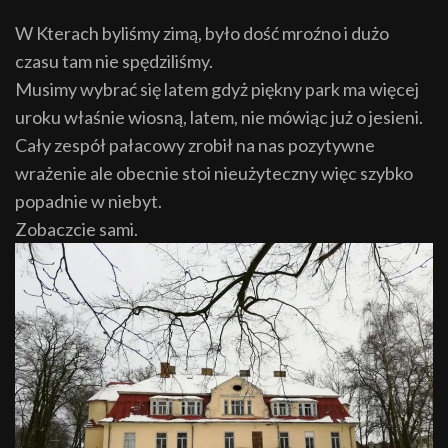
W Kterach byliśmy zimą, było dość mroźno i dużo
czasu tam nie spędziliśmy.
Musimy wybrać się latem gdyż piękny park ma więcej
uroku właśnie wiosną, latem, nie mówiąc już o jesieni.
Cały zespół pałacowy zrobił na nas pozytywne
wrażenie ale obecnie stoi nieużyteczny więc szybko
popadnie w niebyt.
Zobaczcie sami.