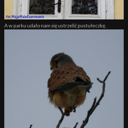
A w parku udało nam się ustrzelić pustułeczkę.