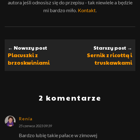
autora jeśli odnosisz się do przepisu - tak niewiele a będzie
mi bardzo miło.
Kontakt
.
← Nowszy post
Starszy post →
Placuszki z
Sernik z ricottą i
brzoskwiniami
truskawkami
2 komentarze
Renia
25 czerwca 2023 09:39
Bardzo lubię takie pałace w zimowej