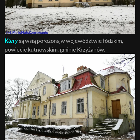
Ktery
są wsią położoną w województwie łódzkim,
powiecie kutnowskim, gminie Krzyżanów.