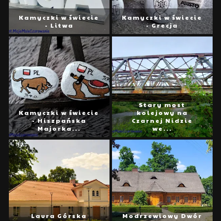
Kamyczki w świecie
Kamyczki w świecie
- Litwa
- Grecja
Stary most
Kamyczki w świecie
kolejowy na
- Hiszpańska
Czarnej Nidzie
Majorka...
we...
Laura Górska
Modrzewiowy Dwór