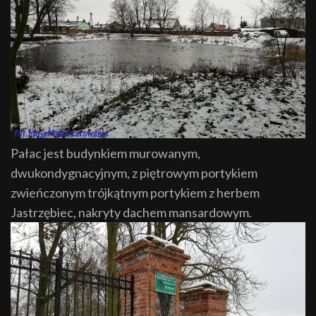
Pałac jest budynkiem murowanym,
dwukondygnacyjnym, z piętrowym portykiem
zwieńczonym trójkątnym portykiem z herbem
Jastrzębiec, nakryty dachem mansardowym.