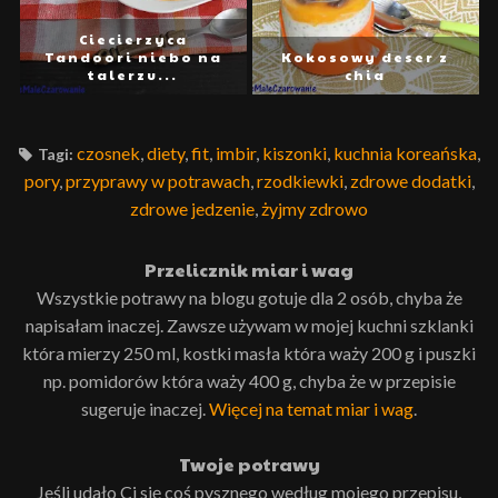
Ciecierzyca
Tandoori niebo na
Kokosowy deser z
talerzu...
chia
czosnek
,
diety
,
fit
,
imbir
,
kiszonki
,
kuchnia koreańska
,
Tagi:
pory
,
przyprawy w potrawach
,
rzodkiewki
,
zdrowe dodatki
,
zdrowe jedzenie
,
żyjmy zdrowo
Przelicznik miar i wag
Wszystkie potrawy na blogu gotuje dla 2 osób, chyba że
napisałam inaczej. Zawsze używam w mojej kuchni szklanki
która mierzy 250 ml, kostki masła która waży 200 g i puszki
np. pomidorów która waży 400 g, chyba że w przepisie
sugeruje inaczej.
Więcej na temat miar i wag
.
Twoje potrawy
Jeśli udało Ci się coś pysznego według mojego przepisu,