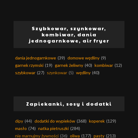
Szybkowar, szynkowar,
kombiwar, dania
jednogarnkowe, air fryer
dania jednogarnkowe
(39)
domowe wędliny
(9)
garnek rzymski
(19)
garnek żeliwny
(40)
kombiwar
(12)
szybkowar
(27)
szynkowar
(5)
wędliny
(40)
Zapiekanki, sosy i dodatki
dipy
(44)
dodatki do wypieków
(368)
koperek
(129)
masło
(74)
natka pietruszki
(284)
nie marnujmy żywności
(36)
oliwa
(177)
pasty
(213)