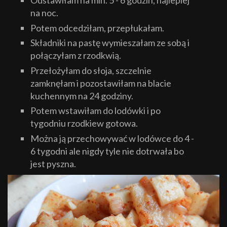
Odstawiłam na min. 5 - 6 godzin, najlepiej
na noc.
Potem odcedziłam, przepłukałam.
Składniki na pastę wymieszałam ze sobą i
połączyłam z rzodkwią.
Przełożyłam do słoja, szczelnie
zamknęłam i pozostawiłam na blacie
kuchennym na 24 godziny.
Potem wstawiłam do lodówki i po
tygodniu rzodkiew gotowa.
Można ją przechowywać w lodówce do 4 -
6 tygodni ale nigdy tyle nie dotrwała bo
jest pyszna.