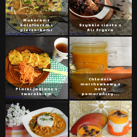
Makaron z
kalafiorem i
Szybkie ciasto z
pieczarkami
Air Fryera
Chłodnik
marchewkowy z
Placki jaglane z
nutą
twarożkiem
pomarańczy...