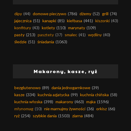
dipy
(44)
domowe pieczywo
(786)
dżemy
(52)
grill
(74)
jajecznica
(51)
kanapki
(85)
kiełbasa
(441)
kiszonki
(43)
konfitury
(43)
kotlety
(110)
marynaty
(109)
pasty
(213)
pasztety
(37)
smalec
(41)
wędliny
(40)
śledzie
(51)
śniadania
(1063)
Makarony, kasze, ryż
bezglutenowo
(89)
dania jednogarnkowe
(39)
kasze
(334)
kuchnia azjatycka
(99)
kuchnia chińska
(58)
kuchnia włoska
(398)
makarony
(463)
mąka
(1596)
młynomag
(10)
nie marnujmy żywności
(36)
orkisz
(66)
ryż
(254)
szybkie dania
(1503)
ziarna
(484)