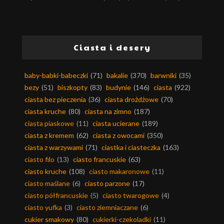
Ciasta i desery
baby-babki-babeczki
(71)
bakalie
(370)
barwniki
(35)
bezy
(51)
biszkopty
(83)
budynie
(146)
ciasta
(922)
ciasta bez pieczenia
(36)
ciasta drożdżowe
(70)
ciasta kruche
(80)
ciasta na zimno
(187)
ciasta piaskowe
(11)
ciasta ucierane
(189)
ciasta z kremem
(62)
ciasta z owocami
(350)
ciasta z warzywami
(71)
ciastka i ciasteczka
(163)
ciasto filo
(13)
ciasto francuskie
(63)
ciasto kruche
(108)
ciasto makaronowe
(11)
ciasto maślane
(6)
ciasto parzone
(17)
ciasto półfrancuskie
(5)
ciasto twarogowe
(4)
ciasto yufka
(3)
ciasto ziemniaczane
(6)
cukier smakowy
(80)
cukierki-czekoladki
(11)