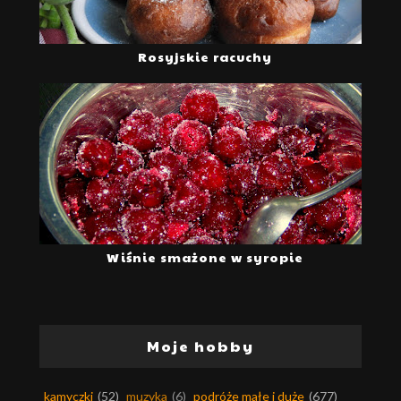
Rosyjskie racuchy
Wiśnie smażone w syropie
Moje hobby
kamyczki
(52)
muzyka
(6)
podróże małe i duże
(677)