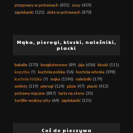
przyprawy w potrawach
(831)
sosy
(459)
zapiekanki
(121)
zioła w potrawach
(870)
Mąka, pierogi, kluski, naleśniki,
placki
bakalie
(370)
bezglutenowo
(89)
jaja
(636)
kluski
(111)
kopytka
(9)
kuchnia polska
(56)
kuchnia włoska
(398)
kuchnia łódzka
(9)
mąka
(1596)
naleśniki
(179)
omlety
(119)
pierogi
(124)
pizze
(47)
placki
(412)
potrawy mączne
(887)
tarty na słono
(35)
tortille-wrabsy-pity
(64)
zapiekanki
(121)
Coś do pieczywa