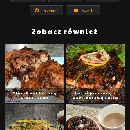
Przypnij
Wyślij
Zobacz również
Placek vel batony
Łosoś pieczony z
proteinowe
pomidorową salsą