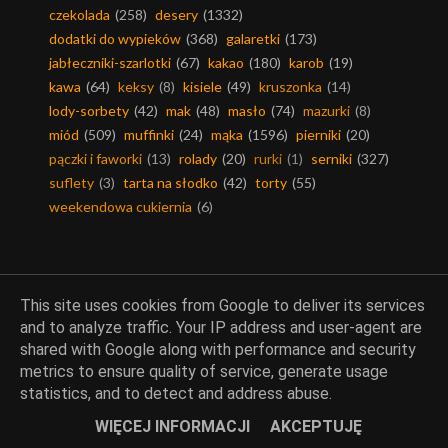
czekolada
(258)
desery
(1332)
dodatki do wypieków
(368)
galaretki
(173)
jabłeczniki-szarlotki
(67)
kakao
(180)
karob
(19)
kawa
(64)
keksy
(8)
kisiele
(49)
kruszonka
(14)
lody-sorbety
(42)
mak
(48)
masło
(74)
mazurki
(8)
miód
(509)
muffinki
(24)
mąka
(1596)
pierniki
(20)
pączki i faworki
(13)
rolady
(20)
rurki
(1)
serniki
(327)
suflety
(3)
tarta na słodko
(42)
torty
(55)
weekendowa cukiernia
(6)
Mięsa
This site uses cookies from Google to deliver its services
and to analyze traffic. Your IP address and user-agent are
shared with Google along with performance and security
dania mięsne
(631)
dania z ryb
(289)
drób
(389)
metrics to ensure quality of service, generate usage
dziczyzna
(14)
inne mięsa
(60)
kotlety
(110)
statistics, and to detect and address abuse.
mięso mielone
(171)
mięso wieprzowe
(354)
WIĘCEJ INFORMACJI
AKCEPTUJĘ
mięso wołowe
(131)
podroby
(28)
smalec
(41)