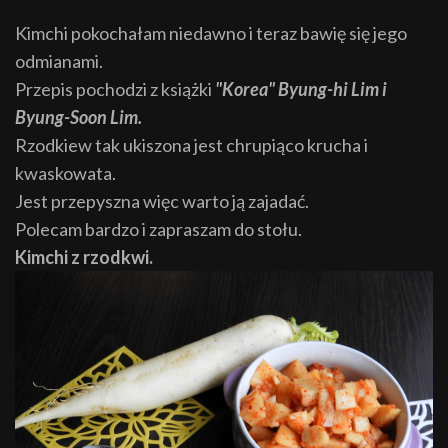
Kimchi pokochałam niedawno i teraz bawię się jego
odmianami.
Przepis pochodzi z książki
"Korea" Byung-hi Lim i
Byung-Soon Lim.
Rzodkiew tak ukiszona jest chrupiąco krucha i
kwaskowata.
Jest przepyszna więc warto ją zajadać.
Polecam bardzo i zapraszam do stołu.
Kimchi z rzodkwi.