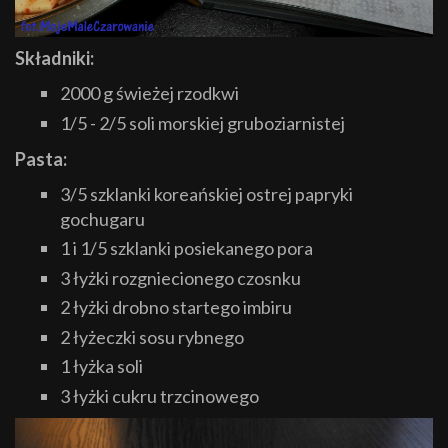
Składniki:
2000 g świeżej rzodkwi
1/5 - 2/5 soli morskiej gruboziarnistej
Pasta:
3/5 szklanki koreańskiej ostrej papryki
gochugaru
1 i 1/5 szklanki posiekanego pora
3 łyżki rozgniecionego czosnku
2 łyżki drobno startego imbiru
2 łyżeczki sosu rybnego
1 łyżka soli
3 łyżki cukru trzcinowego