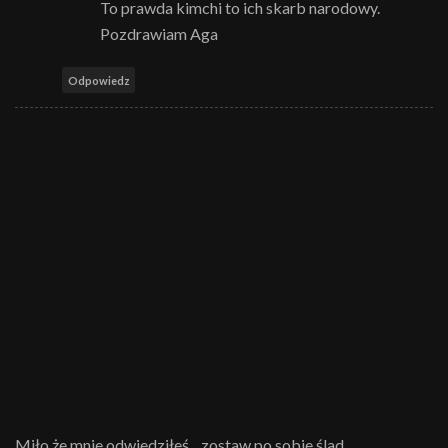
To prawda kimchi to ich skarb narodowy.
Pozdrawiam Aga
Odpowiedz
Miło że mnie odwiedziłeś....zostaw po sobie ślad.