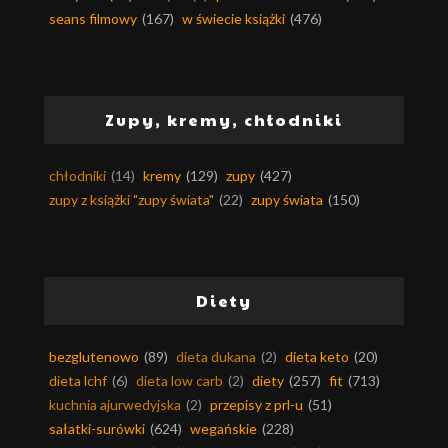
seans filmowy
(167)
w świecie książki
(476)
Zupy, kremy, chłodniki
chłodniki
(14)
kremy
(129)
zupy
(427)
zupy z książki "zupy świata"
(22)
zupy świata
(150)
Diety
bezglutenowo
(89)
dieta dukana
(2)
dieta keto
(20)
dieta lchf
(6)
dieta low carb
(2)
diety
(257)
fit
(713)
kuchnia ajurwedyjska
(2)
przepisy z prl-u
(51)
sałatki-surówki
(624)
wegańskie
(228)