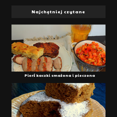
Najchętniej czytane
Pierś kaczki smażona i pieczona