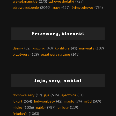
wegetariańskie
(273)
zdrowe dodatki
(927)
zdrowe jedzenie
(2040)
zupy
(427)
żyjmy zdrowo
(754)
Przetwory, kiszonki
dżemy
(52)
kiszonki
(43)
konfitury
(43)
marynaty
(109)
przetwory
(129)
przetwory na zimę
(148)
Jaja, sery, nabiał
domowe sery
(17)
jaja
(636)
jajecznica
(51)
jogurt
(554)
lody-sorbety
(42)
masło
(74)
miód
(509)
mleko
(1006)
nabiał
(787)
omlety
(119)
śniadania
(1063)