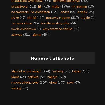
dodatki do wypieków
(368)
domowe pieczywo
(786)
drożdżowe
(652)
fit
(713)
mąka
(1596)
młynomag
(10)
na zakwasie i na drożdżach
(125)
orkisz
(66)
otręby
(35)
pizze
(47)
placki
(412)
potrawy mączne
(887)
rogale
(3)
tarty na słono
(35)
tortille-wrabsy-pity
(64)
woda drożdżowa
(1)
wypiekacz do chleba
(20)
zakwas
(321)
ziarna
(484)
Napoje i alkohole
alkohol w potrawach
(424)
herbaty
(25)
kakao
(180)
kawa
(64)
nalewki
(61)
napoje
(162)
napoje alkoholowe
(109)
oliwa
(177)
soki
(67)
syropy
(52)