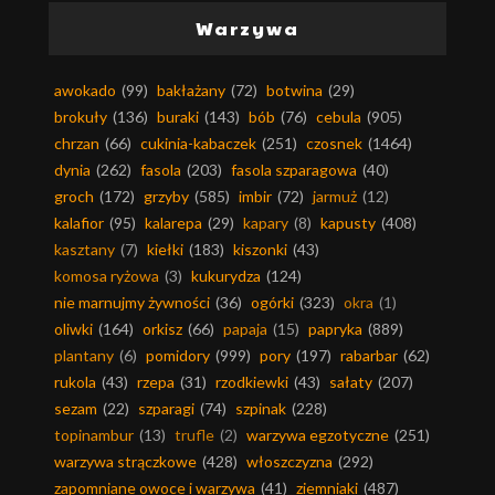
Warzywa
awokado
(99)
bakłażany
(72)
botwina
(29)
brokuły
(136)
buraki
(143)
bób
(76)
cebula
(905)
chrzan
(66)
cukinia-kabaczek
(251)
czosnek
(1464)
dynia
(262)
fasola
(203)
fasola szparagowa
(40)
groch
(172)
grzyby
(585)
imbir
(72)
jarmuż
(12)
kalafior
(95)
kalarepa
(29)
kapary
(8)
kapusty
(408)
kasztany
(7)
kiełki
(183)
kiszonki
(43)
komosa ryżowa
(3)
kukurydza
(124)
nie marnujmy żywności
(36)
ogórki
(323)
okra
(1)
oliwki
(164)
orkisz
(66)
papaja
(15)
papryka
(889)
plantany
(6)
pomidory
(999)
pory
(197)
rabarbar
(62)
rukola
(43)
rzepa
(31)
rzodkiewki
(43)
sałaty
(207)
sezam
(22)
szparagi
(74)
szpinak
(228)
topinambur
(13)
trufle
(2)
warzywa egzotyczne
(251)
warzywa strączkowe
(428)
włoszczyzna
(292)
zapomniane owoce i warzywa
(41)
ziemniaki
(487)