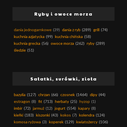
Ryby i owoce morza
dania jednogarnkowe
(39)
dania z ryb
(289)
grill
(74)
kuchnia azjatycka
(99)
kuchnia chińska
(58)
kuchnia grecka
(56)
owoce morza
(262)
ryby
(289)
śledzie
(51)
Sałatki, surówki, zioła
bazylia
(127)
chrzan
(66)
czosnek
(1464)
dipy
(44)
estragon
(8)
fit
(713)
herbaty
(25)
hyzop
(1)
imbir
(72)
jarmuż
(12)
jogurt
(554)
kapary
(8)
kiełki
(183)
kiszonki
(43)
kokos
(7)
kolendra
(124)
komosa ryżowa
(3)
koperek
(129)
kwiatożercy
(106)