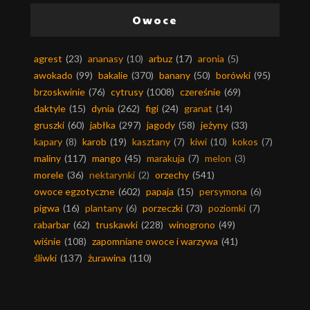
Owoce
agrest
(23)
ananasy
(10)
arbuz
(17)
aronia
(5)
awokado
(99)
bakalie
(370)
banany
(50)
borówki
(95)
brzoskwinie
(76)
cytrusy
(1008)
czereśnie
(69)
daktyle
(15)
dynia
(262)
figi
(24)
granat
(14)
gruszki
(60)
jabłka
(297)
jagody
(58)
jeżyny
(33)
kapary
(8)
karob
(19)
kasztany
(7)
kiwi
(10)
kokos
(7)
maliny
(117)
mango
(45)
marakuja
(7)
melon
(3)
morele
(36)
nektarynki
(2)
orzechy
(541)
owoce egzotyczne
(602)
papaja
(15)
persymona
(6)
pigwa
(16)
plantany
(6)
porzeczki
(73)
poziomki
(7)
rabarbar
(62)
truskawki
(228)
winogrono
(49)
wiśnie
(108)
zapomniane owoce i warzywa
(41)
śliwki
(137)
żurawina
(110)