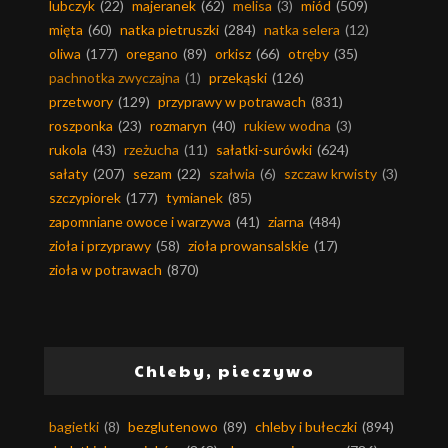
lubczyk
(22)
majeranek
(62)
melisa
(3)
miód
(509)
mięta
(60)
natka pietruszki
(284)
natka selera
(12)
oliwa
(177)
oregano
(89)
orkisz
(66)
otręby
(35)
pachnotka zwyczajna
(1)
przekąski
(126)
przetwory
(129)
przyprawy w potrawach
(831)
roszponka
(23)
rozmaryn
(40)
rukiew wodna
(3)
rukola
(43)
rzeżucha
(11)
sałatki-surówki
(624)
sałaty
(207)
sezam
(22)
szałwia
(6)
szczaw krwisty
(3)
szczypiorek
(177)
tymianek
(85)
zapomniane owoce i warzywa
(41)
ziarna
(484)
zioła i przyprawy
(58)
zioła prowansalskie
(17)
zioła w potrawach
(870)
Chleby, pieczywo
bagietki
(8)
bezglutenowo
(89)
chleby i bułeczki
(894)