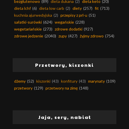
bezglutenowo
(89)
dieta dukana
(2)
dieta keto
(20)
dieta lchf
(6)
dieta low carb
(2)
diety
(257)
fit
(713)
kuchnia ajurwedyjska
(2)
przepisy z prl-u
(51)
sałatki-surówki
(624)
wegańskie
(228)
wegetariańskie
(273)
zdrowe dodatki
(927)
zdrowe jedzenie
(2040)
zupy
(427)
żyjmy zdrowo
(754)
Przetwory, kiszonki
dżemy
(52)
kiszonki
(43)
konfitury
(43)
marynaty
(109)
przetwory
(129)
przetwory na zimę
(148)
Jaja, sery, nabiał