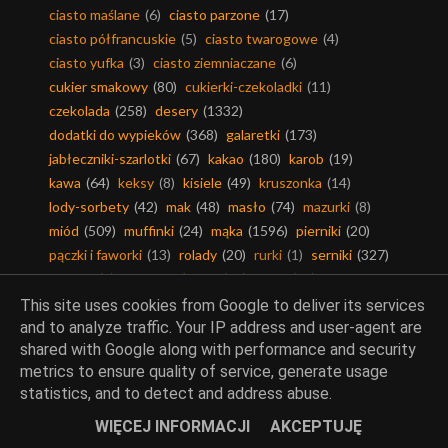
ciasto maślane
(6)
ciasto parzone
(17)
ciasto półfrancuskie
(5)
ciasto twarogowe
(4)
ciasto yufka
(3)
ciasto ziemniaczane
(6)
cukier smakowy
(80)
cukierki-czekoladki
(11)
czekolada
(258)
desery
(1332)
dodatki do wypieków
(368)
galaretki
(173)
jabłeczniki-szarlotki
(67)
kakao
(180)
karob
(19)
kawa
(64)
keksy
(8)
kisiele
(49)
kruszonka
(14)
lody-sorbety
(42)
mak
(48)
masło
(74)
mazurki
(8)
miód
(509)
muffinki
(24)
mąka
(1596)
pierniki
(20)
pączki i faworki
(13)
rolady
(20)
rurki
(1)
serniki
(327)
suflety
(3)
tarta na słodko
(42)
torty
(55)
weekendowa cukiernia
(6)
This site uses cookies from Google to deliver its services
and to analyze traffic. Your IP address and user-agent are
shared with Google along with performance and security
metrics to ensure quality of service, generate usage
statistics, and to detect and address abuse.
Mięsa
WIĘCEJ INFORMACJI
AKCEPTUJĘ