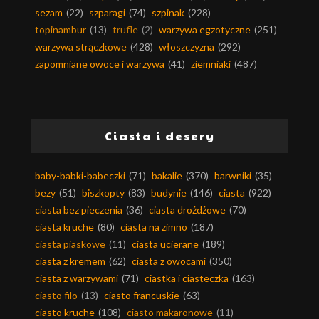
sezam
(22)
szparagi
(74)
szpinak
(228)
topinambur
(13)
trufle
(2)
warzywa egzotyczne
(251)
warzywa strączkowe
(428)
włoszczyzna
(292)
zapomniane owoce i warzywa
(41)
ziemniaki
(487)
Ciasta i desery
baby-babki-babeczki
(71)
bakalie
(370)
barwniki
(35)
bezy
(51)
biszkopty
(83)
budynie
(146)
ciasta
(922)
ciasta bez pieczenia
(36)
ciasta drożdżowe
(70)
ciasta kruche
(80)
ciasta na zimno
(187)
ciasta piaskowe
(11)
ciasta ucierane
(189)
ciasta z kremem
(62)
ciasta z owocami
(350)
ciasta z warzywami
(71)
ciastka i ciasteczka
(163)
ciasto filo
(13)
ciasto francuskie
(63)
ciasto kruche
(108)
ciasto makaronowe
(11)