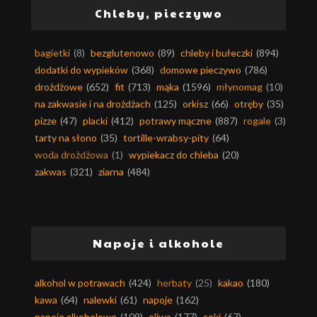
Chleby, pieczywo
bagietki
(8)
bezglutenowo
(89)
chleby i bułeczki
(894)
dodatki do wypieków
(368)
domowe pieczywo
(786)
drożdżowe
(652)
fit
(713)
mąka
(1596)
młynomag
(10)
na zakwasie i na drożdżach
(125)
orkisz
(66)
otręby
(35)
pizze
(47)
placki
(412)
potrawy mączne
(887)
rogale
(3)
tarty na słono
(35)
tortille-wrabsy-pity
(64)
woda drożdżowa
(1)
wypiekacz do chleba
(20)
zakwas
(321)
ziarna
(484)
Napoje i alkohole
alkohol w potrawach
(424)
herbaty
(25)
kakao
(180)
kawa
(64)
nalewki
(61)
napoje
(162)
napoje alkoholowe
(109)
oliwa
(177)
soki
(67)