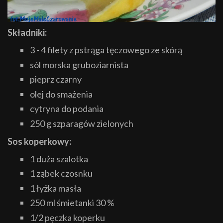
Składniki:
3 - 4 filety z pstrąga tęczowego ze skórą
sól morska gruboziarnista
pieprz czarny
olej do smażenia
cytryna do podania
250 g szparagów zielonych
Sos koperkowy:
1 duża szalotka
1 ząbek czosnku
1 łyżka masła
250 ml śmietanki 30 %
1/2 pęczka koperku