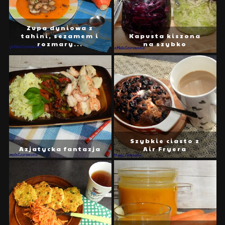
Zupa dyniowa z
tahini, sezamem i
Kapusta kiszona
rozmary...
na szybko
Szybkie ciasto z
Azjatycka fantazja
Air Fryera