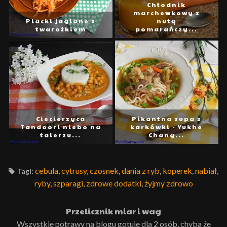
Chłodnik
marchewkowy z
Placki jaglane z
nutą
twarożkiem
pomarańczy...
Ciecierzyca
Pikantna zupa z
Tandoori niebo na
karkówki - Yukhe
talerzu...
Chang...
cebula
,
cytrusy
,
czosnek
,
dania z ryb
,
koperek
,
nabiał
,
Tagi:
ryby
,
szparagi
,
zdrowe dodatki
,
żyjmy zdrowo
Przelicznik miar i wag
Wszystkie potrawy na blogu gotuje dla 2 osób, chyba że