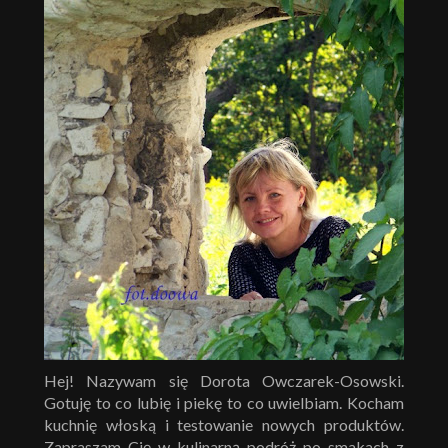
Hej! Nazywam się Dorota Owczarek-Osowski.
Gotuję to co lubię i piekę to co uwielbiam. Kocham
kuchnię włoską i testowanie nowych produktów.
Zapraszam Cię w kulinarną podróż po smakach z