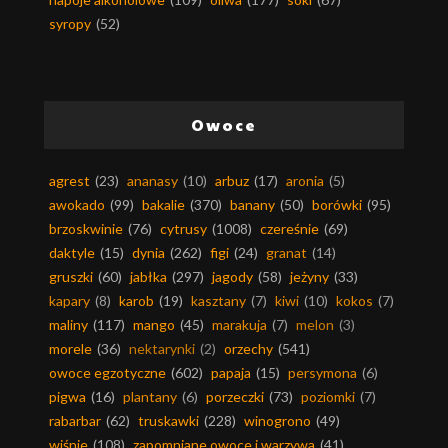
syropy
(52)
Owoce
agrest
(23)
ananasy
(10)
arbuz
(17)
aronia
(5)
awokado
(99)
bakalie
(370)
banany
(50)
borówki
(95)
brzoskwinie
(76)
cytrusy
(1008)
czereśnie
(69)
daktyle
(15)
dynia
(262)
figi
(24)
granat
(14)
gruszki
(60)
jabłka
(297)
jagody
(58)
jeżyny
(33)
kapary
(8)
karob
(19)
kasztany
(7)
kiwi
(10)
kokos
(7)
maliny
(117)
mango
(45)
marakuja
(7)
melon
(3)
morele
(36)
nektarynki
(2)
orzechy
(541)
owoce egzotyczne
(602)
papaja
(15)
persymona
(6)
pigwa
(16)
plantany
(6)
porzeczki
(73)
poziomki
(7)
rabarbar
(62)
truskawki
(228)
winogrono
(49)
wiśnie
(108)
zapomniane owoce i warzywa
(41)