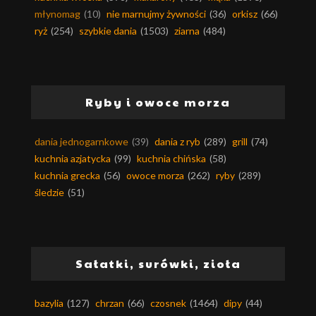
młynomag
(10)
nie marnujmy żywności
(36)
orkisz
(66)
ryż
(254)
szybkie dania
(1503)
ziarna
(484)
Ryby i owoce morza
dania jednogarnkowe
(39)
dania z ryb
(289)
grill
(74)
kuchnia azjatycka
(99)
kuchnia chińska
(58)
kuchnia grecka
(56)
owoce morza
(262)
ryby
(289)
śledzie
(51)
Sałatki, surówki, zioła
bazylia
(127)
chrzan
(66)
czosnek
(1464)
dipy
(44)