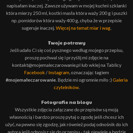
napisałam inaczej. Zawsze używam w mojej kuchni szklanki
która mierzy 250 ml, kostki masła która waży 200 g i puszki
np. pomidorów która waży 400 g, chyba że w przepisie
sugeruje inaczej.
Więcej na temat miar i wag
.
Twoje potrawy
Jeśli udało Ci się coś pysznego według mojego przepisu,
proszę pochwal się i przyślij mi zdjęcie na
kontakt@mojemaleczarowanie.pl lub wklej na Tablicy
Facebook
/
Instagram
, oznaczając tagiem
#mojemałeczarowanie
. Będzie mi ogromnie miło :)
Galeria
czytelników
.
Fotografie na blogu
Wszystkie zdjęcia załączane do przepisów są moją
własnością i bardzo proszę pytaj o zgodę jeśli chcesz ich
użyć, na pewno się zgodzę, jak również podaj odnośnik do ich
autora jeśli odnosisz się do przepisu - tak niewiele a będzie