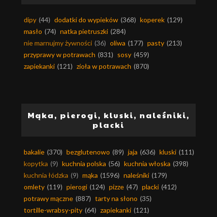
dipy
(44)
dodatki do wypieków
(368)
koperek
(129)
masło
(74)
natka pietruszki
(284)
nie marnujmy żywności
(36)
oliwa
(177)
pasty
(213)
przyprawy w potrawach
(831)
sosy
(459)
zapiekanki
(121)
zioła w potrawach
(870)
Mąka, pierogi, kluski, naleśniki,
placki
bakalie
(370)
bezglutenowo
(89)
jaja
(636)
kluski
(111)
kopytka
(9)
kuchnia polska
(56)
kuchnia włoska
(398)
kuchnia łódzka
(9)
mąka
(1596)
naleśniki
(179)
omlety
(119)
pierogi
(124)
pizze
(47)
placki
(412)
potrawy mączne
(887)
tarty na słono
(35)
tortille-wrabsy-pity
(64)
zapiekanki
(121)