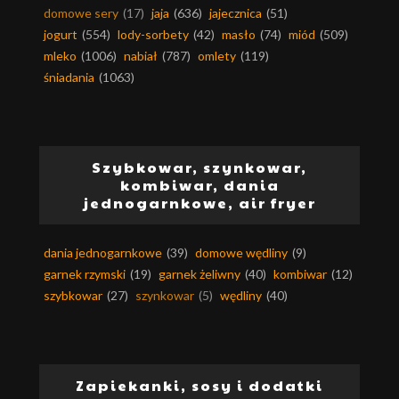
domowe sery
(17)
jaja
(636)
jajecznica
(51)
jogurt
(554)
lody-sorbety
(42)
masło
(74)
miód
(509)
mleko
(1006)
nabiał
(787)
omlety
(119)
śniadania
(1063)
Szybkowar, szynkowar,
kombiwar, dania
jednogarnkowe, air fryer
dania jednogarnkowe
(39)
domowe wędliny
(9)
garnek rzymski
(19)
garnek żeliwny
(40)
kombiwar
(12)
szybkowar
(27)
szynkowar
(5)
wędliny
(40)
Zapiekanki, sosy i dodatki