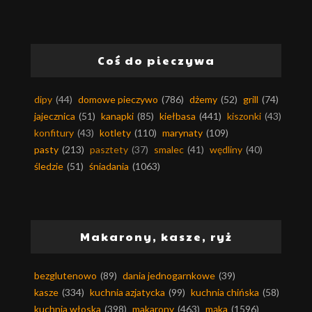
Coś do pieczywa
dipy
(44)
domowe pieczywo
(786)
dżemy
(52)
grill
(74)
jajecznica
(51)
kanapki
(85)
kiełbasa
(441)
kiszonki
(43)
konfitury
(43)
kotlety
(110)
marynaty
(109)
pasty
(213)
pasztety
(37)
smalec
(41)
wędliny
(40)
śledzie
(51)
śniadania
(1063)
Makarony, kasze, ryż
bezglutenowo
(89)
dania jednogarnkowe
(39)
kasze
(334)
kuchnia azjatycka
(99)
kuchnia chińska
(58)
kuchnia włoska
(398)
makarony
(463)
mąka
(1596)