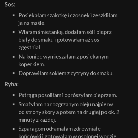
Sos:
Posiekałam szalotkę i czosnek i zeszkliłam
je na maśle.
Wlałam śmietankę, dodałam sól i pieprz
biały do smaku i gotowałam aż sos
zgęstniał.
Na koniec wymieszałam z posiekanym
koperkiem.
Doprawiłam sokiem z cytryny do smaku.
Ryba:
Pstrąga posoliłam i oprószyłam pieprzem.
Smażyłam na rozgrzanym oleju najpierw
od strony skóry a potem na drugiej po ok. 2
minuty z każdej.
Szparagom odłamałam zdrewniałe
końcówki i gotowałam w osolonej wodzie