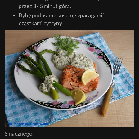
przez 3 - 5 minut góra.
Rybę podałam z sosem, szparagami i
cząstkami cytryny.
Smacznego.