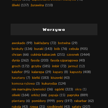
śliwki
(137)
żurawina
(110)
Warzywa
awokado
(99)
bakłażany
(72)
botwina
(29)
brokuły
(136)
buraki
(143)
bób
(76)
cebula
(905)
chrzan
(66)
cukinia-kabaczek
(251)
czosnek
(1464)
dynia
(262)
fasola
(203)
fasola szparagowa
(40)
groch
(172)
grzyby
(585)
imbir
(72)
jarmuż
(12)
kalafior
(95)
kalarepa
(29)
kapary
(8)
kapusty
(408)
kasztany
(7)
kiełki
(183)
kiszonki
(43)
komosa ryżowa
(3)
kukurydza
(124)
nie marnujmy żywności
(36)
ogórki
(323)
okra
(1)
oliwki
(164)
orkisz
(66)
papaja
(15)
papryka
(889)
plantany
(6)
pomidory
(999)
pory
(197)
rabarbar
(62)
rukola
(43)
rzepa
(31)
rzodkiewki
(43)
sałaty
(207)