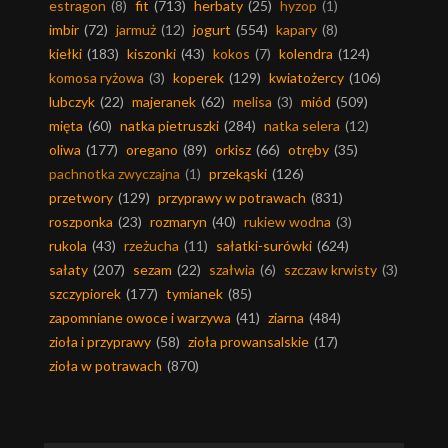
estragon
(8)
fit
(713)
herbaty
(25)
hyzop
(1)
imbir
(72)
jarmuż
(12)
jogurt
(554)
kapary
(8)
kiełki
(183)
kiszonki
(43)
kokos
(7)
kolendra
(124)
komosa ryżowa
(3)
koperek
(129)
kwiatożercy
(106)
lubczyk
(22)
majeranek
(62)
melisa
(3)
miód
(509)
mięta
(60)
natka pietruszki
(284)
natka selera
(12)
oliwa
(177)
oregano
(89)
orkisz
(66)
otręby
(35)
pachnotka zwyczajna
(1)
przekąski
(126)
przetwory
(129)
przyprawy w potrawach
(831)
roszponka
(23)
rozmaryn
(40)
rukiew wodna
(3)
rukola
(43)
rzeżucha
(11)
sałatki-surówki
(624)
sałaty
(207)
sezam
(22)
szałwia
(6)
szczaw krwisty
(3)
szczypiorek
(177)
tymianek
(85)
zapomniane owoce i warzywa
(41)
ziarna
(484)
zioła i przyprawy
(58)
zioła prowansalskie
(17)
zioła w potrawach
(870)