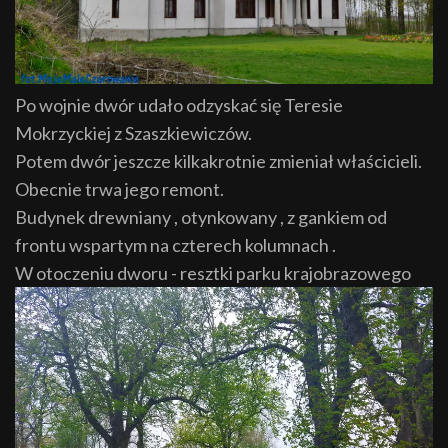
Po wojnie dwór udało odzyskać się Teresie
Mokrzyckiej z Szaszkiewiczów.
Potem dwór jeszcze kilkakrotnie zmieniał właścicieli.
Obecnie trwa jego remont.
Budynek drewniany , otynkowany , z gankiem od
frontu wspartym na czterech kolumnach .
W otoczeniu dworu - resztki parku krajobrazowego