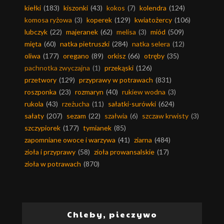
kiełki
(183)
kiszonki
(43)
kokos
(7)
kolendra
(124)
komosa ryżowa
(3)
koperek
(129)
kwiatożercy
(106)
lubczyk
(22)
majeranek
(62)
melisa
(3)
miód
(509)
mięta
(60)
natka pietruszki
(284)
natka selera
(12)
oliwa
(177)
oregano
(89)
orkisz
(66)
otręby
(35)
pachnotka zwyczajna
(1)
przekąski
(126)
przetwory
(129)
przyprawy w potrawach
(831)
roszponka
(23)
rozmaryn
(40)
rukiew wodna
(3)
rukola
(43)
rzeżucha
(11)
sałatki-surówki
(624)
sałaty
(207)
sezam
(22)
szałwia
(6)
szczaw krwisty
(3)
szczypiorek
(177)
tymianek
(85)
zapomniane owoce i warzywa
(41)
ziarna
(484)
zioła i przyprawy
(58)
zioła prowansalskie
(17)
zioła w potrawach
(870)
Chleby, pieczywo