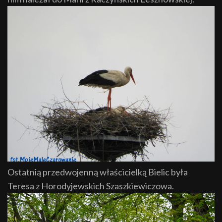
Ostatnią przedwojenną właścicielką Bielic była
Teresa z Horodyjewskich Szaszkiewiczowa.