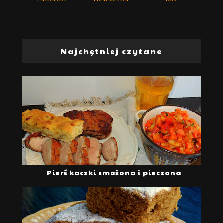
Najchętniej czytane
Pierś kaczki smażona i pieczona