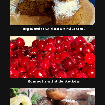
Błyskawiczne ciasto z mikrofali
Kompot z wiśni do słoików