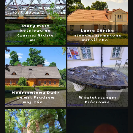
Stary most
kolejowy na
Laura Górska
Czarnej Nidzie
nieodwzajemniona
we...
miłość Cho...
Modrzewiowy Dwór
we wsi Prądzew
W świątecznym
woj. łód...
Pińczowie