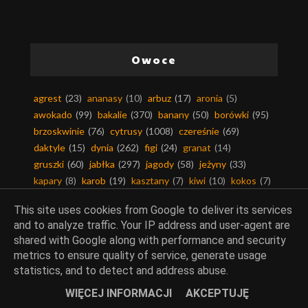
Owoce
agrest
(23)
ananasy
(10)
arbuz
(17)
aronia
(5)
awokado
(99)
bakalie
(370)
banany
(50)
borówki
(95)
brzoskwinie
(76)
cytrusy
(1008)
czereśnie
(69)
daktyle
(15)
dynia
(262)
figi
(24)
granat
(14)
gruszki
(60)
jabłka
(297)
jagody
(58)
jeżyny
(33)
kapary
(8)
karob
(19)
kasztany
(7)
kiwi
(10)
kokos
(7)
maliny
(117)
mango
(45)
marakuja
(7)
melon
(3)
This site uses cookies from Google to deliver its services
morele
(36)
nektarynki
(2)
orzechy
(541)
and to analyze traffic. Your IP address and user-agent are
owoce egzotyczne
(602)
papaja
(15)
persymona
(6)
shared with Google along with performance and security
pigwa
(16)
plantany
(6)
porzeczki
(73)
poziomki
(7)
metrics to ensure quality of service, generate usage
rabarbar
(62)
truskawki
(227)
winogrono
(49)
statistics, and to detect and address abuse.
wiśnie
(108)
zapomniane owoce i warzywa
(41)
WIĘCEJ INFORMACJI
AKCEPTUJĘ
śliwki
(137)
żurawina
(110)