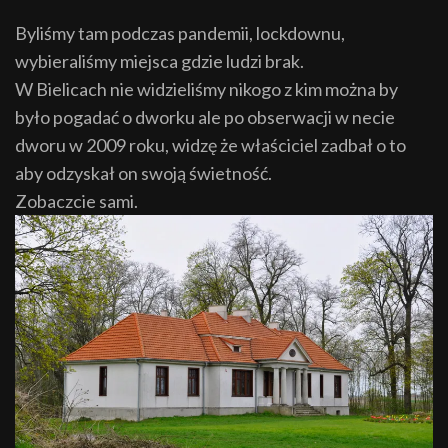
Byliśmy tam podczas pandemii, lockdownu,
wybieraliśmy miejsca gdzie ludzi brak.
W Bielicach nie widzieliśmy nikogo z kim można by
było pogadać o dworku ale po obserwacji w necie
dworu w 2009 roku, widzę że właściciel zadbał o to
aby odzyskał on swoją świetność.
Zobaczcie sami.