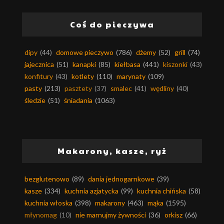
Coś do pieczywa
dipy
(44)
domowe pieczywo
(786)
dżemy
(52)
grill
(74)
jajecznica
(51)
kanapki
(85)
kiełbasa
(441)
kiszonki
(43)
konfitury
(43)
kotlety
(110)
marynaty
(109)
pasty
(213)
pasztety
(37)
smalec
(41)
wędliny
(40)
śledzie
(51)
śniadania
(1063)
Makarony, kasze, ryż
bezglutenowo
(89)
dania jednogarnkowe
(39)
kasze
(334)
kuchnia azjatycka
(99)
kuchnia chińska
(58)
kuchnia włoska
(398)
makarony
(463)
mąka
(1595)
młynomag
(10)
nie marnujmy żywności
(36)
orkisz
(66)