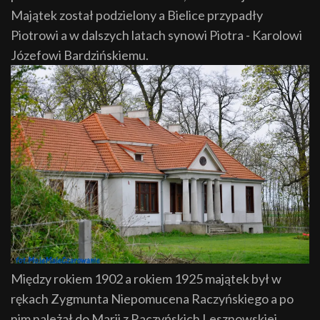
Majątek został podzielony a Bielice przypadły
Piotrowi a w dalszych latach synowi Piotra - Karolowi
Józefowi Bardzińskiemu.
Między rokiem 1902 a rokiem 1925 majątek był w
rękach Zygmunta Niepomucena Raczyńskiego a po
nim należał do Marii z Raczyńskich Lesznowskiej.