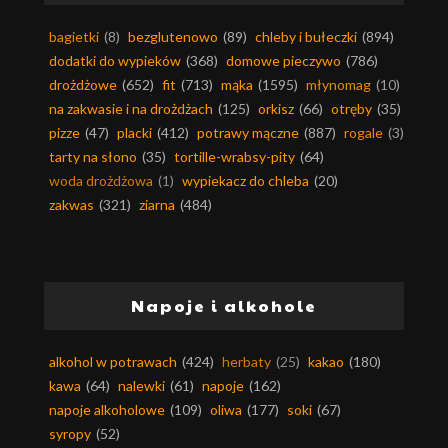
bagietki
(8)
bezglutenowo
(89)
chleby i bułeczki
(894)
dodatki do wypieków
(368)
domowe pieczywo
(786)
drożdżowe
(652)
fit
(713)
mąka
(1595)
młynomag
(10)
na zakwasie i na drożdżach
(125)
orkisz
(66)
otręby
(35)
pizze
(47)
placki
(412)
potrawy mączne
(887)
rogale
(3)
tarty na słono
(35)
tortille-wrabsy-pity
(64)
woda drożdżowa
(1)
wypiekacz do chleba
(20)
zakwas
(321)
ziarna
(484)
Napoje i alkohole
alkohol w potrawach
(424)
herbaty
(25)
kakao
(180)
kawa
(64)
nalewki
(61)
napoje
(162)
napoje alkoholowe
(109)
oliwa
(177)
soki
(67)
syropy
(52)