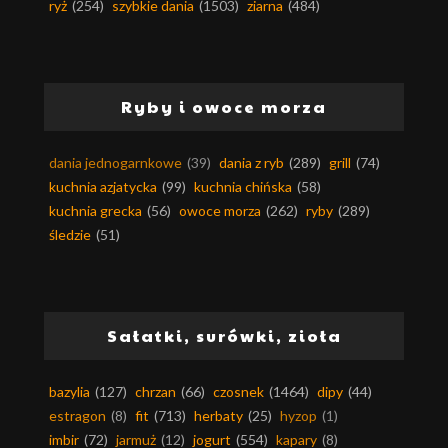
ryż
(254)
szybkie dania
(1503)
ziarna
(484)
Ryby i owoce morza
dania jednogarnkowe
(39)
dania z ryb
(289)
grill
(74)
kuchnia azjatycka
(99)
kuchnia chińska
(58)
kuchnia grecka
(56)
owoce morza
(262)
ryby
(289)
śledzie
(51)
Sałatki, surówki, zioła
bazylia
(127)
chrzan
(66)
czosnek
(1464)
dipy
(44)
estragon
(8)
fit
(713)
herbaty
(25)
hyzop
(1)
imbir
(72)
jarmuż
(12)
jogurt
(554)
kapary
(8)