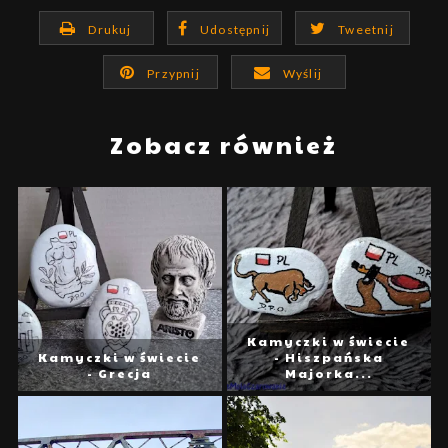
Drukuj
Udostępnij
Tweetnij
Przypnij
Wyślij
Zobacz również
Kamyczki w świecie
Kamyczki w świecie
- Hiszpańska
- Grecja
Majorka...