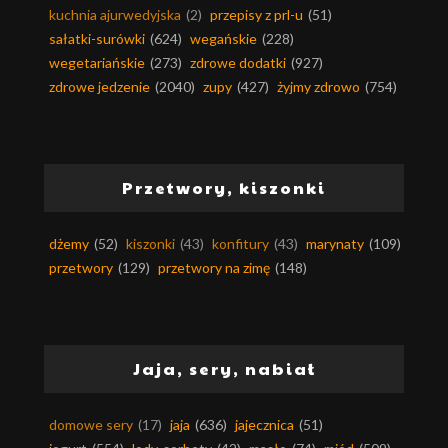
kuchnia ajurwedyjska
(2)
przepisy z prl-u
(51)
sałatki-surówki
(624)
wegańskie
(228)
wegetariańskie
(273)
zdrowe dodatki
(927)
zdrowe jedzenie
(2040)
zupy
(427)
żyjmy zdrowo
(754)
Przetwory, kiszonki
dżemy
(52)
kiszonki
(43)
konfitury
(43)
marynaty
(109)
przetwory
(129)
przetwory na zimę
(148)
Jaja, sery, nabiał
domowe sery
(17)
jaja
(636)
jajecznica
(51)