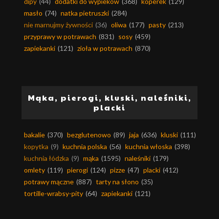
dipy
(44)
dodatki do wypieków
(368)
koperek
(129)
masło
(74)
natka pietruszki
(284)
nie marnujmy żywności
(36)
oliwa
(177)
pasty
(213)
przyprawy w potrawach
(831)
sosy
(459)
zapiekanki
(121)
zioła w potrawach
(870)
Mąka, pierogi, kluski, naleśniki,
placki
bakalie
(370)
bezglutenowo
(89)
jaja
(636)
kluski
(111)
kopytka
(9)
kuchnia polska
(56)
kuchnia włoska
(398)
kuchnia łódzka
(9)
mąka
(1595)
naleśniki
(179)
omlety
(119)
pierogi
(124)
pizze
(47)
placki
(412)
potrawy mączne
(887)
tarty na słono
(35)
tortille-wrabsy-pity
(64)
zapiekanki
(121)