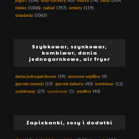
jogurt
(554)
lody-sorbety
(42)
masło
(74)
miód
(509)
mleko
(1006)
nabiał
(787)
omlety
(119)
śniadania
(1063)
Szybkowar, szynkowar,
kombiwar, dania
jednogarnkowe, air fryer
dania jednogarnkowe
(39)
domowe wędliny
(9)
garnek rzymski
(19)
garnek żeliwny
(40)
kombiwar
(12)
szybkowar
(27)
szynkowar
(5)
wędliny
(40)
Zapiekanki, sosy i dodatki