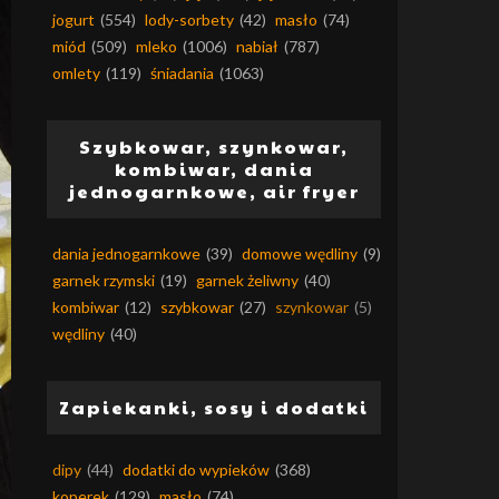
jogurt
(554)
lody-sorbety
(42)
masło
(74)
miód
(509)
mleko
(1006)
nabiał
(787)
omlety
(119)
śniadania
(1063)
Szybkowar, szynkowar,
kombiwar, dania
jednogarnkowe, air fryer
dania jednogarnkowe
(39)
domowe wędliny
(9)
garnek rzymski
(19)
garnek żeliwny
(40)
kombiwar
(12)
szybkowar
(27)
szynkowar
(5)
wędliny
(40)
Zapiekanki, sosy i dodatki
dipy
(44)
dodatki do wypieków
(368)
koperek
(129)
masło
(74)