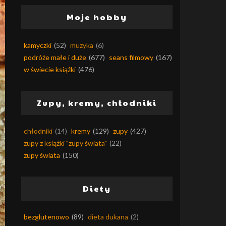
Moje hobby
kamyczki
(52)
muzyka
(6)
podróże małe i duże
(677)
seans filmowy
(167)
w świecie książki
(476)
Zupy, kremy, chłodniki
chłodniki
(14)
kremy
(129)
zupy
(427)
zupy z książki "zupy świata"
(22)
zupy świata
(150)
Diety
bezglutenowo
(89)
dieta dukana
(2)