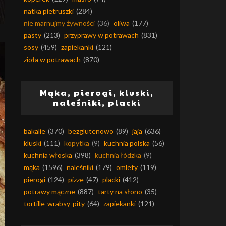
natka pietruszki
(284)
nie marnujmy żywności
(36)
oliwa
(177)
pasty
(213)
przyprawy w potrawach
(831)
sosy
(459)
zapiekanki
(121)
zioła w potrawach
(870)
Mąka, pierogi, kluski,
naleśniki, placki
bakalie
(370)
bezglutenowo
(89)
jaja
(636)
kluski
(111)
kopytka
(9)
kuchnia polska
(56)
kuchnia włoska
(398)
kuchnia łódzka
(9)
mąka
(1596)
naleśniki
(179)
omlety
(119)
pierogi
(124)
pizze
(47)
placki
(412)
potrawy mączne
(887)
tarty na słono
(35)
tortille-wrabsy-pity
(64)
zapiekanki
(121)