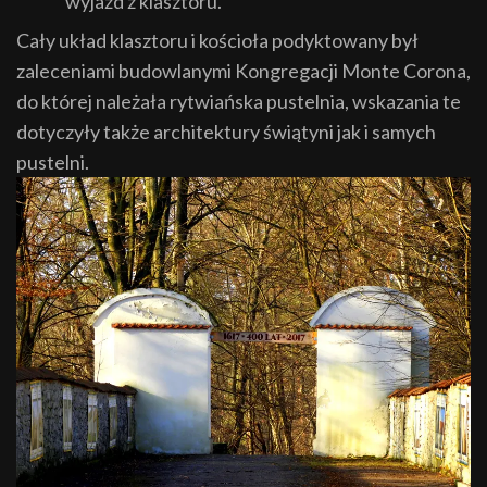
wyjazd z klasztoru.
Cały układ klasztoru i kościoła podyktowany był
zaleceniami budowlanymi Kongregacji Monte Corona,
do której należała rytwiańska pustelnia, wskazania te
dotyczyły także architektury świątyni jak i samych
pustelni.