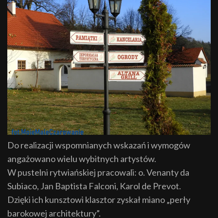
Do realizacji wspomnianych wskazań i wymogów
angażowano wielu wybitnych artystów.
W pustelni rytwiańskiej pracowali: o. Venanty da
Subiaco, Jan Baptista Falconi, Karol de Prevot.
Dzięki ich kunsztowi klasztor zyskał miano „perły
barokowej architektury”.