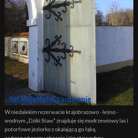
W niedalekim rezerwacie krajobrazowo - leśno -
wodnym „Dziki Staw” znajduje się modrzewiowy las i
potorfowe jeziorko z okalającą go łąką,
wykorzystywany obecnie jako staw rybny.