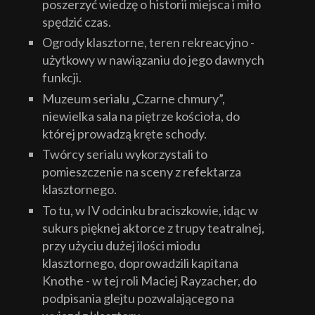
poszerzyć wiedzę o historii miejsca i miło
spędzić czas.
Ogrody klasztorne, teren rekreacyjno -
użytkowy w nawiązaniu do jego dawnych
funkcji.
Muzeum serialu „Czarne chmury”,
niewielka sala na piętrze kościoła, do
której prowadzą kręte schody.
Twórcy serialu wykorzystali to
pomieszczenie na sceny z refektarza
klasztornego.
To tu, w IV odcinku braciszkowie, idąc w
sukurs pięknej aktorce z trupy teatralnej,
przy użyciu dużej ilości miodu
klasztornego, doprowadzili kapitana
Knothe - w tej roli Maciej Rayzacher, do
podpisania glejtu pozwalającego na