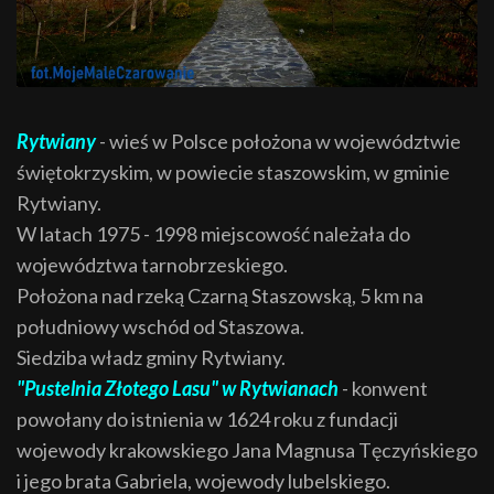
Rytwiany
- wieś w Polsce położona w województwie
świętokrzyskim, w powiecie staszowskim, w gminie
Rytwiany.
W latach 1975 - 1998 miejscowość należała do
województwa tarnobrzeskiego.
Położona nad rzeką Czarną Staszowską, 5 km na
południowy wschód od Staszowa.
Siedziba władz gminy Rytwiany.
"Pustelnia Złotego Lasu" w Rytwianach
- konwent
powołany do istnienia w 1624 roku z fundacji
wojewody krakowskiego Jana Magnusa Tęczyńskiego
i jego brata Gabriela, wojewody lubelskiego.