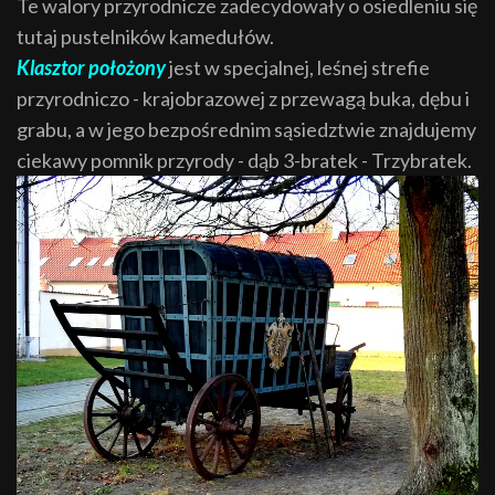
Te walory przyrodnicze zadecydowały o osiedleniu się
tutaj pustelników kamedułów.
Klasztor położony
jest w specjalnej, leśnej strefie
przyrodniczo - krajobrazowej z przewagą buka, dębu i
grabu, a w jego bezpośrednim sąsiedztwie znajdujemy
ciekawy pomnik przyrody - dąb 3-bratek - Trzybratek.