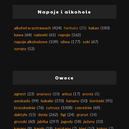
Napoje i alkohole
alkohol w potrawach
(424)
herbaty
(25)
kakao
(180)
kawa
(64)
nalewki
(61)
napoje
(162)
napoje alkoholowe
(109)
oliwa
(177)
soki
(67)
syropy
(52)
Owoce
agrest
(23)
ananasy
(10)
arbuz
(17)
aronia
(5)
awokado
(99)
bakalie
(370)
banany
(50)
borówki
(95)
brzoskwinie
(76)
cytrusy
(1008)
czereśnie
(69)
daktyle
(15)
dynia
(262)
figi
(24)
granat
(14)
gruszki
(60)
jabłka
(297)
jagody
(58)
jeżyny
(33)
kapary
(8)
karob
(19)
kasztany
(7)
kiwi
(10)
kokos
(7)