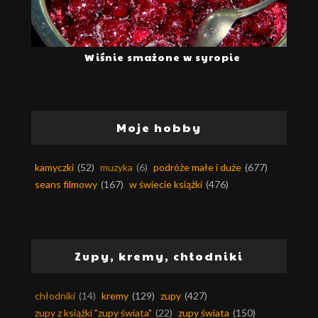
Wiśnie smażone w syropie
Moje hobby
kamyczki
(52)
muzyka
(6)
podróże małe i duże
(677)
seans filmowy
(167)
w świecie książki
(476)
Zupy, kremy, chłodniki
chłodniki
(14)
kremy
(129)
zupy
(427)
zupy z książki "zupy świata"
(22)
zupy świata
(150)