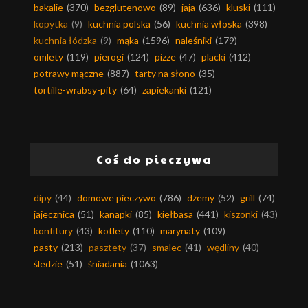
bakalie
(370)
bezglutenowo
(89)
jaja
(636)
kluski
(111)
kopytka
(9)
kuchnia polska
(56)
kuchnia włoska
(398)
kuchnia łódzka
(9)
mąka
(1596)
naleśniki
(179)
omlety
(119)
pierogi
(124)
pizze
(47)
placki
(412)
potrawy mączne
(887)
tarty na słono
(35)
tortille-wrabsy-pity
(64)
zapiekanki
(121)
Coś do pieczywa
dipy
(44)
domowe pieczywo
(786)
dżemy
(52)
grill
(74)
jajecznica
(51)
kanapki
(85)
kiełbasa
(441)
kiszonki
(43)
konfitury
(43)
kotlety
(110)
marynaty
(109)
pasty
(213)
pasztety
(37)
smalec
(41)
wędliny
(40)
śledzie
(51)
śniadania
(1063)