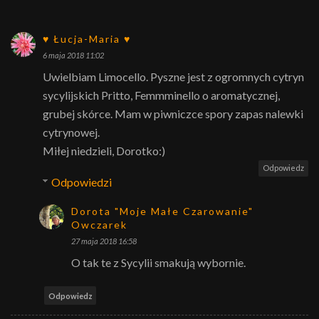
♥ Łucja-Maria ♥
6 maja 2018 11:02
Uwielbiam Limocello. Pyszne jest z ogromnych cytryn
sycylijskich Pritto, Femmminello o aromatycznej,
grubej skórce. Mam w piwniczce spory zapas nalewki
cytrynowej.
Miłej niedzieli, Dorotko:)
Odpowiedz
Odpowiedzi
Dorota "Moje Małe Czarowanie"
Owczarek
27 maja 2018 16:58
O tak te z Sycylii smakują wybornie.
Odpowiedz