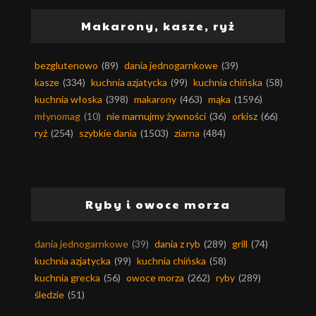
Makarony, kasze, ryż
bezglutenowo
(89)
dania jednogarnkowe
(39)
kasze
(334)
kuchnia azjatycka
(99)
kuchnia chińska
(58)
kuchnia włoska
(398)
makarony
(463)
mąka
(1596)
młynomag
(10)
nie marnujmy żywności
(36)
orkisz
(66)
ryż
(254)
szybkie dania
(1503)
ziarna
(484)
Ryby i owoce morza
dania jednogarnkowe
(39)
dania z ryb
(289)
grill
(74)
kuchnia azjatycka
(99)
kuchnia chińska
(58)
kuchnia grecka
(56)
owoce morza
(262)
ryby
(289)
śledzie
(51)