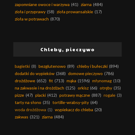
zapomniane owoce i warzywa
(41)
ziarna
(484)
zioła i przyprawy
(58)
zioła prowansalskie
(17)
zioła w potrawach
(870)
Chleby, pieczywo
bagietki
(8)
bezglutenowo
(89)
chleby i bułeczki
(894)
dodatki do wypieków
(368)
domowe pieczywo
(786)
drożdżowe
(652)
fit
(713)
mąka
(1596)
młynomag
(10)
na zakwasie i na drożdżach
(125)
orkisz
(66)
otręby
(35)
pizze
(47)
placki
(412)
potrawy mączne
(887)
rogale
(3)
tarty na słono
(35)
tortille-wrabsy-pity
(64)
woda drożdżowa
(1)
wypiekacz do chleba
(20)
zakwas
(321)
ziarna
(484)