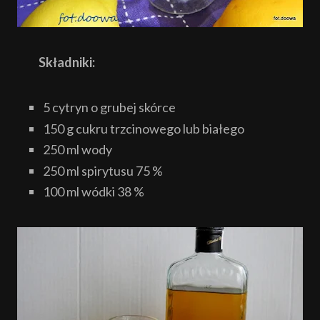
Składniki:
5 cytryn o grubej skórce
150 g cukru trzcinowego lub białego
250 ml wody
250 ml spirytusu 75 %
100 ml wódki 38 %