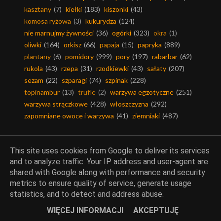
kasztany
(7)
kiełki
(183)
kiszonki
(43)
komosa ryżowa
(3)
kukurydza
(124)
nie marnujmy żywności
(36)
ogórki
(323)
okra
(1)
oliwki
(164)
orkisz
(66)
papaja
(15)
papryka
(889)
plantany
(6)
pomidory
(999)
pory
(197)
rabarbar
(62)
rukola
(43)
rzepa
(31)
rzodkiewki
(43)
sałaty
(207)
sezam
(22)
szparagi
(74)
szpinak
(228)
topinambur
(13)
trufle
(2)
warzywa egzotyczne
(251)
warzywa strączkowe
(428)
włoszczyzna
(292)
zapomniane owoce i warzywa
(41)
ziemniaki
(487)
This site uses cookies from Google to deliver its services
and to analyze traffic. Your IP address and user-agent are
Ciasta i desery
shared with Google along with performance and security
metrics to ensure quality of service, generate usage
baby-babki-babeczki
(71)
bakalie
(370)
barwniki
(35)
statistics, and to detect and address abuse.
bezy
(51)
biszkopty
(83)
budynie
(146)
ciasta
(922)
WIĘCEJ INFORMACJI
AKCEPTUJĘ
ciasta bez pieczenia
(36)
ciasta drożdżowe
(70)