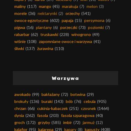
maliny
(117)
mango
(45)
marakuja
(7)
melon
(3)
morele
(36)
nektarynki
(2)
orzechy
(541)
owoce egzotyczne
(602)
papaja
(15)
persymona
(6)
pigwa
(16)
plantany
(6)
porzeczki
(73)
poziomki
(7)
rabarbar
(62)
truskawki
(228)
winogrono
(49)
wiśnie
(108)
zapomniane owoce i warzywa
(41)
śliwki
(137)
żurawina
(110)
Warzywa
awokado
(99)
bakłażany
(72)
botwina
(29)
brokuły
(136)
buraki
(143)
bób
(76)
cebula
(905)
chrzan
(66)
cukinia-kabaczek
(251)
czosnek
(1464)
dynia
(262)
fasola
(203)
fasola szparagowa
(40)
groch
(172)
grzyby
(585)
imbir
(72)
jarmuż
(12)
kalafior
(95)
kalarepa
(29)
kapary
(8)
kapusty
(408)