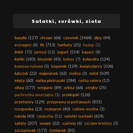
Sałatki, surówki, zioła
bazylia
(127)
chrzan
(66)
czosnek
(1464)
dipy
(44)
estragon
(8)
fit
(713)
herbaty
(25)
hyzop
(1)
imbir
(72)
jarmuż
(12)
jogurt
(554)
kapary
(8)
kiełki
(183)
kiszonki
(43)
kokos
(7)
kolendra
(124)
komosa ryżowa
(3)
koperek
(129)
kwiatożercy
(106)
lubczyk
(22)
majeranek
(62)
melisa
(3)
miód
(509)
mięta
(60)
natka pietruszki
(284)
natka selera
(12)
oliwa
(177)
oregano
(89)
orkisz
(66)
otręby
(35)
pachnotka zwyczajna
(1)
przekąski
(126)
przetwory
(129)
przyprawy w potrawach
(831)
roszponka
(23)
rozmaryn
(40)
rukiew wodna
(3)
rukola
(43)
rzeżucha
(11)
sałatki-surówki
(624)
sałaty
(207)
sezam
(22)
szałwia
(6)
szczaw krwisty
(3)
szczypiorek
(177)
tymianek
(85)