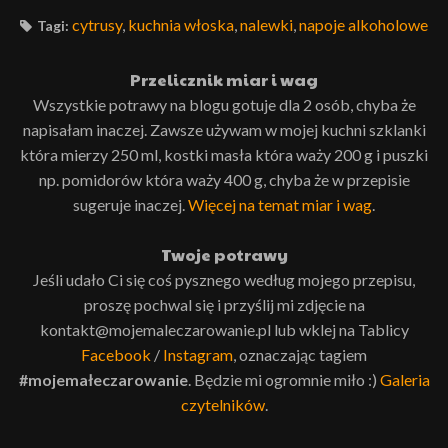
cytrusy
,
kuchnia włoska
,
nalewki
,
napoje alkoholowe
Tagi:
Przelicznik miar i wag
Wszystkie potrawy na blogu gotuje dla 2 osób, chyba że
napisałam inaczej. Zawsze używam w mojej kuchni szklanki
która mierzy 250 ml, kostki masła która waży 200 g i puszki
np. pomidorów która waży 400 g, chyba że w przepisie
sugeruje inaczej.
Więcej na temat miar i wag
.
Twoje potrawy
Jeśli udało Ci się coś pysznego według mojego przepisu,
proszę pochwal się i przyślij mi zdjęcie na
kontakt@mojemaleczarowanie.pl lub wklej na Tablicy
Facebook
/
Instagram
, oznaczając tagiem
#mojemałeczarowanie
. Będzie mi ogromnie miło :)
Galeria
czytelników
.