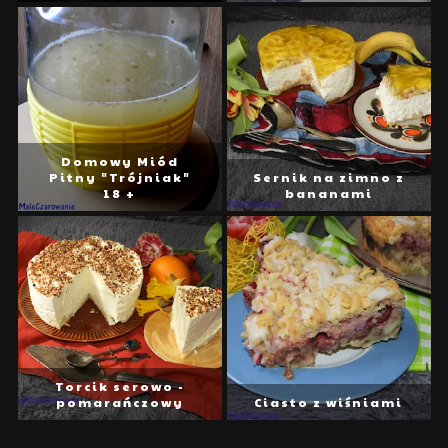
Domowy Miód
Pitny "Trójniak"
Sernik na zimno z
18 +
bananami
Torcik serowo -
pomarańczowy
Ciasto z wiśniami