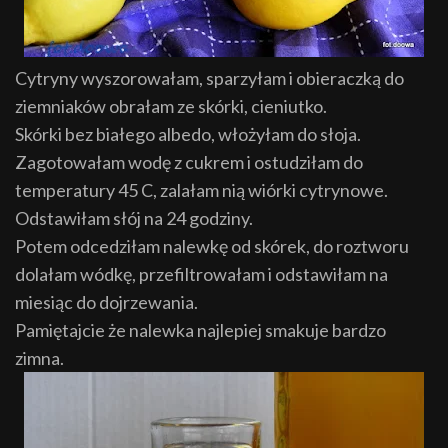
Cytryny wyszorowałam, sparzyłam i obieraczką do
ziemniaków obrałam ze skórki, cieniutko.
Skórki bez białego albedo, włożyłam do słoja.
Zagotowałam wodę z cukrem i ostudziłam do
temperatury 45 C, zalałam nią wiórki cytrynowe.
Odstawiłam słój na 24 godziny.
Potem odcedziłam nalewkę od skórek, do roztworu
dolałam wódkę, przefiltrowałam i odstawiłam na
miesiąc do dojrzewania.
Pamiętajcie że nalewka najlepiej smakuje bardzo
zimna.