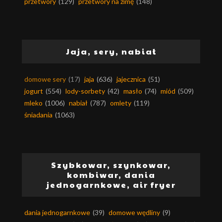
przetwory
(129)
przetwory na zimę
(148)
Jaja, sery, nabiał
domowe sery
(17)
jaja
(636)
jajecznica
(51)
jogurt
(554)
lody-sorbety
(42)
masło
(74)
miód
(509)
mleko
(1006)
nabiał
(787)
omlety
(119)
śniadania
(1063)
Szybkowar, szynkowar,
kombiwar, dania
jednogarnkowe, air fryer
dania jednogarnkowe
(39)
domowe wędliny
(9)