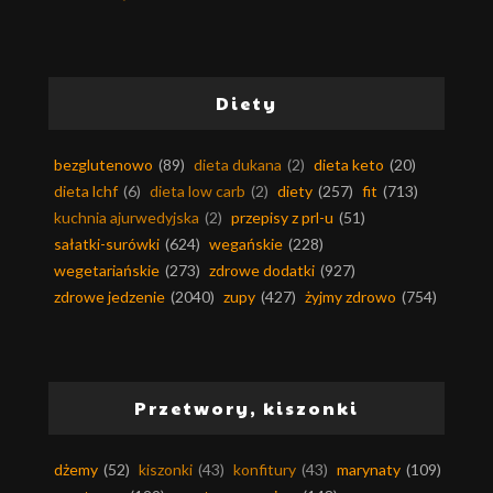
Diety
bezglutenowo
(89)
dieta dukana
(2)
dieta keto
(20)
dieta lchf
(6)
dieta low carb
(2)
diety
(257)
fit
(713)
kuchnia ajurwedyjska
(2)
przepisy z prl-u
(51)
sałatki-surówki
(624)
wegańskie
(228)
wegetariańskie
(273)
zdrowe dodatki
(927)
zdrowe jedzenie
(2040)
zupy
(427)
żyjmy zdrowo
(754)
Przetwory, kiszonki
dżemy
(52)
kiszonki
(43)
konfitury
(43)
marynaty
(109)