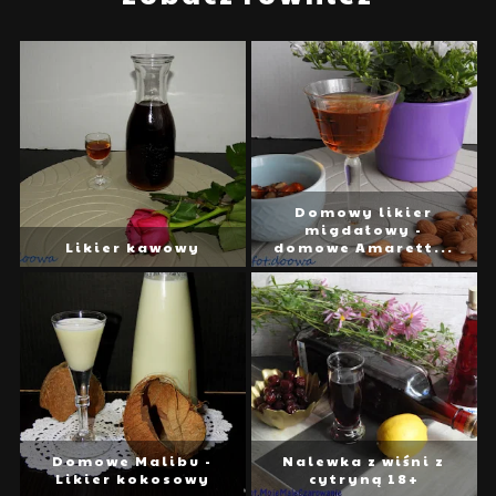
Domowy likier
migdałowy -
Likier kawowy
domowe Amarett...
Domowe Malibu -
Nalewka z wiśni z
Likier kokosowy
cytryną 18+