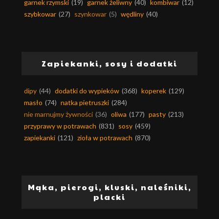
garnek rzymski
(19)
garnek żeliwny
(40)
kombiwar
(12)
szybkowar
(27)
szynkowar
(5)
wędliny
(40)
Zapiekanki, sosy i dodatki
dipy
(44)
dodatki do wypieków
(368)
koperek
(129)
masło
(74)
natka pietruszki
(284)
nie marnujmy żywności
(36)
oliwa
(177)
pasty
(213)
przyprawy w potrawach
(831)
sosy
(459)
zapiekanki
(121)
zioła w potrawach
(870)
Mąka, pierogi, kluski, naleśniki,
placki