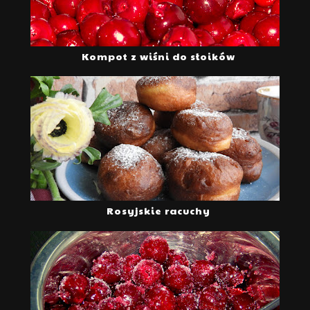
Kompot z wiśni do słoików
Rosyjskie racuchy