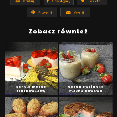
Drukuj
Udostępnij
Tweetnij
Przypnij
Wyślij
Zobacz również
Sernik mocno
Nocna owsianka
truskawkowy
mocno kawowa