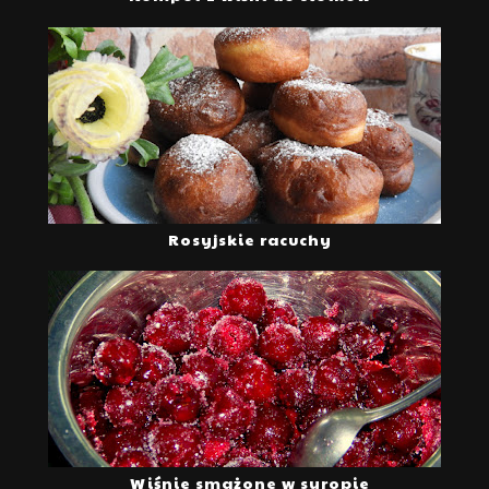
Rosyjskie racuchy
Wiśnie smażone w syropie