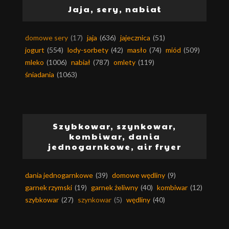
Jaja, sery, nabiał
domowe sery
(17)
jaja
(636)
jajecznica
(51)
jogurt
(554)
lody-sorbety
(42)
masło
(74)
miód
(509)
mleko
(1006)
nabiał
(787)
omlety
(119)
śniadania
(1063)
Szybkowar, szynkowar,
kombiwar, dania
jednogarnkowe, air fryer
dania jednogarnkowe
(39)
domowe wędliny
(9)
garnek rzymski
(19)
garnek żeliwny
(40)
kombiwar
(12)
szybkowar
(27)
szynkowar
(5)
wędliny
(40)