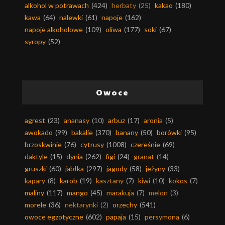
alkohol w potrawach
(424)
herbaty
(25)
kakao
(180)
kawa
(64)
nalewki
(61)
napoje
(162)
napoje alkoholowe
(109)
oliwa
(177)
soki
(67)
syropy
(52)
Owoce
agrest
(23)
ananasy
(10)
arbuz
(17)
aronia
(5)
awokado
(99)
bakalie
(370)
banany
(50)
borówki
(95)
brzoskwinie
(76)
cytrusy
(1008)
czereśnie
(69)
daktyle
(15)
dynia
(262)
figi
(24)
granat
(14)
gruszki
(60)
jabłka
(297)
jagody
(58)
jeżyny
(33)
kapary
(8)
karob
(19)
kasztany
(7)
kiwi
(10)
kokos
(7)
maliny
(117)
mango
(45)
marakuja
(7)
melon
(3)
morele
(36)
nektarynki
(2)
orzechy
(541)
owoce egzotyczne
(602)
papaja
(15)
persymona
(6)