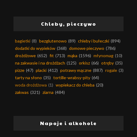
Chleby, pieczywo
bagietki
(8)
bezglutenowo
(89)
chleby i bułeczki
(894)
dodatki do wypieków
(368)
domowe pieczywo
(786)
drożdżowe
(652)
fit
(713)
mąka
(1596)
młynomag
(10)
na zakwasie i na drożdżach
(125)
orkisz
(66)
otręby
(35)
pizze
(47)
placki
(412)
potrawy mączne
(887)
rogale
(3)
tarty na słono
(35)
tortille-wrabsy-pity
(64)
woda drożdżowa
(1)
wypiekacz do chleba
(20)
zakwas
(321)
ziarna
(484)
Napoje i alkohole