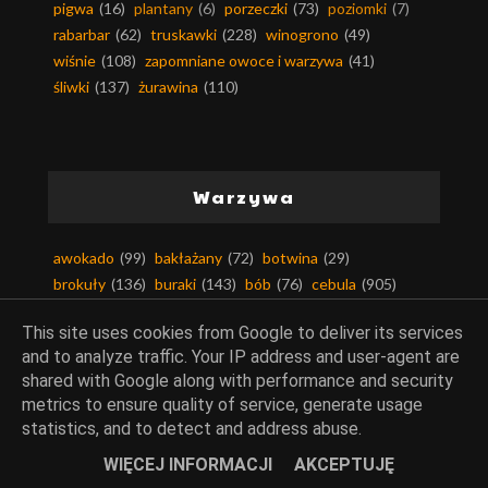
pigwa
(16)
plantany
(6)
porzeczki
(73)
poziomki
(7)
rabarbar
(62)
truskawki
(228)
winogrono
(49)
wiśnie
(108)
zapomniane owoce i warzywa
(41)
śliwki
(137)
żurawina
(110)
Warzywa
awokado
(99)
bakłażany
(72)
botwina
(29)
brokuły
(136)
buraki
(143)
bób
(76)
cebula
(905)
chrzan
(66)
cukinia-kabaczek
(251)
czosnek
(1464)
This site uses cookies from Google to deliver its services
dynia
(262)
fasola
(203)
fasola szparagowa
(40)
and to analyze traffic. Your IP address and user-agent are
groch
(172)
grzyby
(585)
imbir
(72)
jarmuż
(12)
shared with Google along with performance and security
kalafior
(95)
kalarepa
(29)
kapary
(8)
kapusty
(408)
metrics to ensure quality of service, generate usage
kasztany
(7)
kiełki
(183)
kiszonki
(43)
statistics, and to detect and address abuse.
komosa ryżowa
(3)
kukurydza
(124)
WIĘCEJ INFORMACJI
AKCEPTUJĘ
nie marnujmy żywności
(36)
ogórki
(323)
okra
(1)