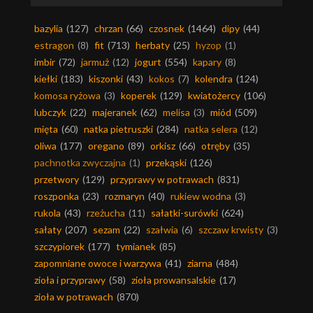
bazylia
(127)
chrzan
(66)
czosnek
(1464)
dipy
(44)
estragon
(8)
fit
(713)
herbaty
(25)
hyzop
(1)
imbir
(72)
jarmuż
(12)
jogurt
(554)
kapary
(8)
kiełki
(183)
kiszonki
(43)
kokos
(7)
kolendra
(124)
komosa ryżowa
(3)
koperek
(129)
kwiatożercy
(106)
lubczyk
(22)
majeranek
(62)
melisa
(3)
miód
(509)
mięta
(60)
natka pietruszki
(284)
natka selera
(12)
oliwa
(177)
oregano
(89)
orkisz
(66)
otręby
(35)
pachnotka zwyczajna
(1)
przekąski
(126)
przetwory
(129)
przyprawy w potrawach
(831)
roszponka
(23)
rozmaryn
(40)
rukiew wodna
(3)
rukola
(43)
rzeżucha
(11)
sałatki-surówki
(624)
sałaty
(207)
sezam
(22)
szałwia
(6)
szczaw krwisty
(3)
szczypiorek
(177)
tymianek
(85)
zapomniane owoce i warzywa
(41)
ziarna
(484)
zioła i przyprawy
(58)
zioła prowansalskie
(17)
zioła w potrawach
(870)