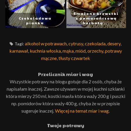
Smażone krewetki
Czekoladowa
z pomarańczową
pianka
herbatą ...
alkohol w potrawach
,
cytrusy
,
czekolada
,
desery
,
Tagi:
karnawał
,
kuchnia włoska
,
mąka
,
miód
,
orzechy
,
potrawy
mączne
,
tłusty czwartek
Przelicznik miar i wag
Wszystkie potrawy na blogu gotuje dla 2 osób, chyba że
napisałam inaczej. Zawsze używam w mojej kuchni szklanki
która mierzy 250 ml, kostki masła która waży 200 g i puszki
np. pomidorów która waży 400 g, chyba że w przepisie
sugeruje inaczej.
Więcej na temat miar i wag
.
Twoje potrawy