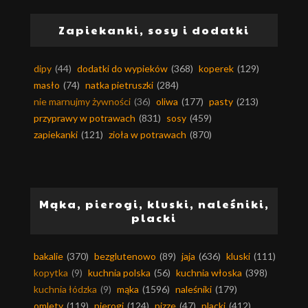
Zapiekanki, sosy i dodatki
dipy
(44)
dodatki do wypieków
(368)
koperek
(129)
masło
(74)
natka pietruszki
(284)
nie marnujmy żywności
(36)
oliwa
(177)
pasty
(213)
przyprawy w potrawach
(831)
sosy
(459)
zapiekanki
(121)
zioła w potrawach
(870)
Mąka, pierogi, kluski, naleśniki,
placki
bakalie
(370)
bezglutenowo
(89)
jaja
(636)
kluski
(111)
kopytka
(9)
kuchnia polska
(56)
kuchnia włoska
(398)
kuchnia łódzka
(9)
mąka
(1596)
naleśniki
(179)
omlety
(119)
pierogi
(124)
pizze
(47)
placki
(412)