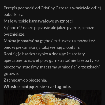
Przepis pochodzi od Cristiny Catese a właściwie od jej
babci Elizy.
Małe włoskie karnawałowe pyszności.
Są inne niż nasze pączusie ale jakże pyszne, a może
pyszniejsze.
Można je smażyć na głębokim tłuszczu a można też
piec w piekarniku i ja taką wersję zrobiłam.
Robi się je bardzo szybko a dodając że zostały
upieczone to nawet przy garnku stać nie trzeba tylko
pieczemy, studzimy, maczamy w miodzie i orzeszkach i
gotowe.
Zachęcam do pieczenia.
Włoskie mini pączusie - castagnole.