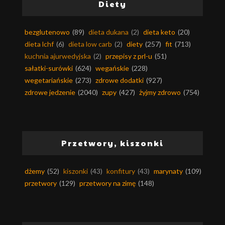
Diety
bezglutenowo
(89)
dieta dukana
(2)
dieta keto
(20)
dieta lchf
(6)
dieta low carb
(2)
diety
(257)
fit
(713)
kuchnia ajurwedyjska
(2)
przepisy z prl-u
(51)
sałatki-surówki
(624)
wegańskie
(228)
wegetariańskie
(273)
zdrowe dodatki
(927)
zdrowe jedzenie
(2040)
zupy
(427)
żyjmy zdrowo
(754)
Przetwory, kiszonki
dżemy
(52)
kiszonki
(43)
konfitury
(43)
marynaty
(109)
przetwory
(129)
przetwory na zimę
(148)