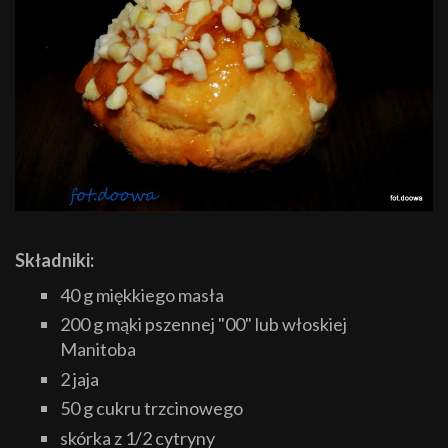
Składniki:
40 g miękkiego masła
200 g mąki pszennej "00" lub włoskiej
Manitoba
2 jaja
50 g cukru trzcinowego
skórka z 1/2 cytryny