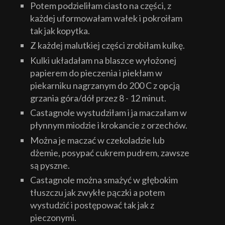
Potem podzieliłam ciasto na części, z
każdej uformowałam wałek i pokroiłam
tak jak kopytka.
Z każdej malutkiej części zrobiłam kulkę.
Kulki układałam na blaszce wyłożonej
papierem do pieczenia i piekłam w
piekarniku nagrzanym do 200 C z opcją
grzania góra/dół przez 8 - 12 minut.
Castagnole wystudziłam i ja maczałam w
płynnym miodzie i krokancie z orzechów.
Można je maczać w czekoladzie lub
dżemie, posypać cukrem pudrem, zawsze
są pyszne.
Castagnole można smażyć w głębokim
tłuszczu jak zwykłe pączki a potem
wystudzić i postępować tak jak z
pieczonymi.