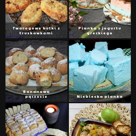
Twarogowe bułki z
Pianka z jogurtu
truskawkami
greckiego
Bananowe
pączusie
Niebieska pianka