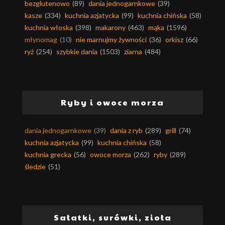
bezglutenowo
(89)
dania jednogarnkowe
(39)
kasze
(334)
kuchnia azjatycka
(99)
kuchnia chińska
(58)
kuchnia włoska
(398)
makarony
(463)
mąka
(1596)
młynomag
(10)
nie marnujmy żywności
(36)
orkisz
(66)
ryż
(254)
szybkie dania
(1503)
ziarna
(484)
Ryby i owoce morza
dania jednogarnkowe
(39)
dania z ryb
(289)
grill
(74)
kuchnia azjatycka
(99)
kuchnia chińska
(58)
kuchnia grecka
(56)
owoce morza
(262)
ryby
(289)
śledzie
(51)
Sałatki, surówki, zioła