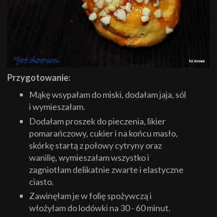
Przygotowanie:
Mąkę wsypałam do miski, dodałam jaja, sól
i wymieszałam.
Dodałam proszek do pieczenia, likier
pomarańczowy, cukier i na końcu masło,
skórkę startą z połowy cytryny oraz
wanilię, wymieszałam wszystko i
zagniotłam delikatnie zwarte i elastyczne
ciasto.
Zawinęłam je w folię spożywczą i
włożyłam do lodówki na 30 - 60 minut.