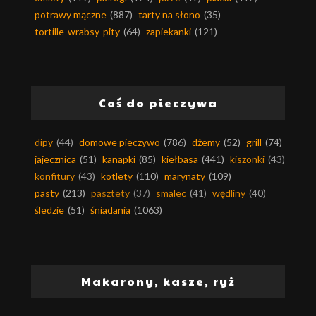
potrawy mączne
(887)
tarty na słono
(35)
tortille-wrabsy-pity
(64)
zapiekanki
(121)
Coś do pieczywa
dipy
(44)
domowe pieczywo
(786)
dżemy
(52)
grill
(74)
jajecznica
(51)
kanapki
(85)
kiełbasa
(441)
kiszonki
(43)
konfitury
(43)
kotlety
(110)
marynaty
(109)
pasty
(213)
pasztety
(37)
smalec
(41)
wędliny
(40)
śledzie
(51)
śniadania
(1063)
Makarony, kasze, ryż