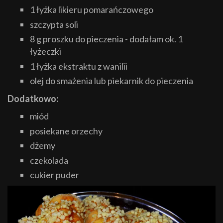
1 łyżka likieru pomarańczowego
szczypta soli
8 g proszku do pieczenia - dodałam ok. 1
łyżeczki
1 łyżka ekstraktu z wanilii
olej do smażenia lub piekarnik do pieczenia
Dodatkowo:
miód
posiekane orzechy
dżemy
czekolada
cukier puder