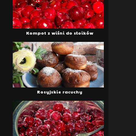
Kompot z wiśni do słoików
Rosyjskie racuchy