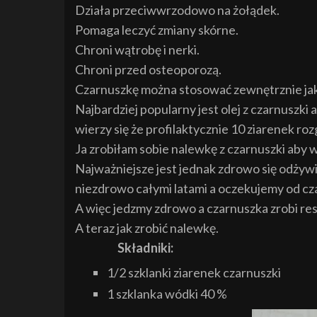
Działa przeciwwrzodowo na żołądek.
Pomaga leczyć zmiany skórne.
Chroni wątrobę i nerki.
Chroni przed osteoporozą.
Czarnuszkę można stosować zewnętrznie jak
Najbardziej popularny jest olej z czarnuszk
wierzy się że profilaktycznie 10 ziarenek r
Ja zrobiłam sobie nalewkę z czarnuszki aby
Najważniejsze jest jednak zdrowo się odżywiać
niezdrowo całymi latami a oczekujemy od czar
A więc jedzmy zdrowo a czarnuszka zrobi res
A teraz jak zrobić nalewkę.
Składniki:
1/2 szklanki ziarenek czarnuszki
1 szklanka wódki 40 %