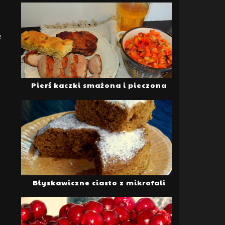
e
Pierś kaczki smażona i pieczona
,
Błyskawiczne ciasto z mikrofali