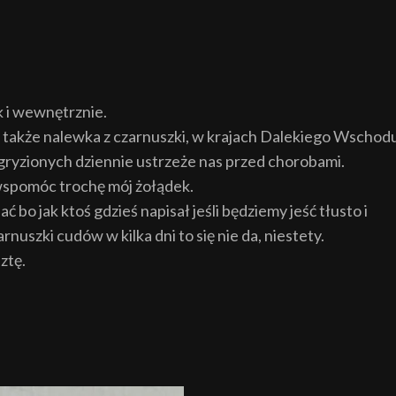
 i wewnętrznie.
i a także nalewka z czarnuszki, w krajach Dalekiego Wschod
ozgryzionych dziennie ustrzeże nas przed chorobami.
 wspomóc trochę mój żołądek.
 bo jak ktoś gdzieś napisał jeśli będziemy jeść tłusto i
nuszki cudów w kilka dni to się nie da, niestety.
ztę.