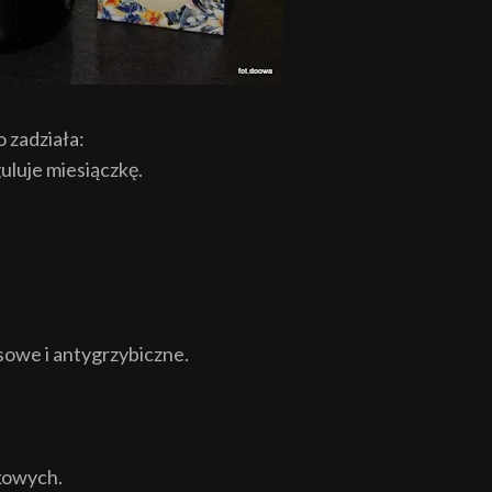
o zadziała:
luje miesiączkę.
sowe i antygrzybiczne.
kowych.