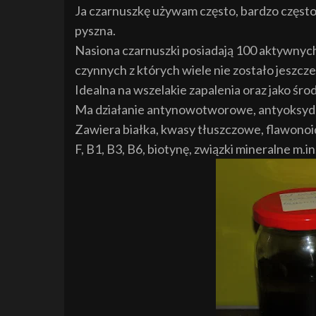
Ja czarnuszkę używam często, bardzo często, 
pyszna.
Nasiona czarnuszki posiadają 100 aktywnych
czynnych z których wiele nie zostało jeszcz
Idealna na wszelakie zapalenia oraz jako śro
Ma działanie antynowotworowe, antyoksyda
Zawiera białka, kwasy tłuszczowe, flawonoidy
F, B1, B3, B6, biotynę, związki mineralne m.i