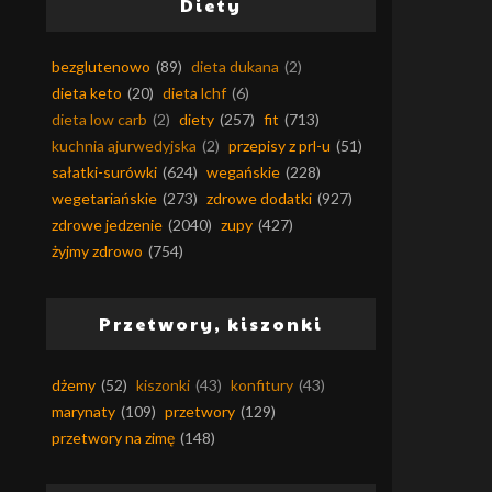
Diety
bezglutenowo
(89)
dieta dukana
(2)
dieta keto
(20)
dieta lchf
(6)
dieta low carb
(2)
diety
(257)
fit
(713)
kuchnia ajurwedyjska
(2)
przepisy z prl-u
(51)
sałatki-surówki
(624)
wegańskie
(228)
wegetariańskie
(273)
zdrowe dodatki
(927)
zdrowe jedzenie
(2040)
zupy
(427)
żyjmy zdrowo
(754)
Przetwory, kiszonki
dżemy
(52)
kiszonki
(43)
konfitury
(43)
marynaty
(109)
przetwory
(129)
przetwory na zimę
(148)