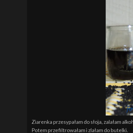
Ziarenka przesypałam do słoja, zalałam alko
Potem przefiltrowałam i zlałam do butelki.