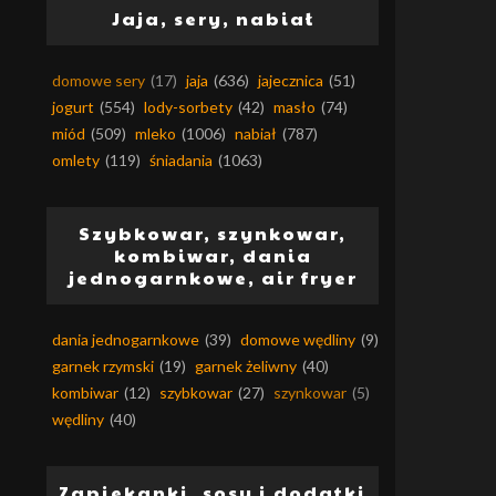
Jaja, sery, nabiał
domowe sery
(17)
jaja
(636)
jajecznica
(51)
jogurt
(554)
lody-sorbety
(42)
masło
(74)
miód
(509)
mleko
(1006)
nabiał
(787)
omlety
(119)
śniadania
(1063)
Szybkowar, szynkowar,
kombiwar, dania
jednogarnkowe, air fryer
dania jednogarnkowe
(39)
domowe wędliny
(9)
garnek rzymski
(19)
garnek żeliwny
(40)
kombiwar
(12)
szybkowar
(27)
szynkowar
(5)
wędliny
(40)
Zapiekanki, sosy i dodatki