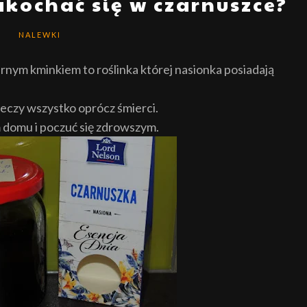
kochać się w czarnuszce?
NALEWKI
rnym kminkiem to roślinka której nasionka posiadają
j leczy wszystko oprócz śmierci.
 domu i poczuć się zdrowszym.