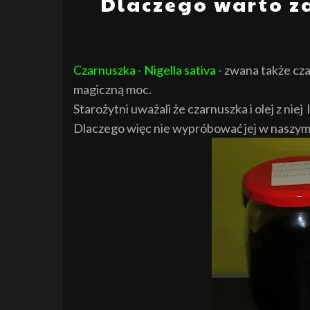
Dlaczego warto za
Czarnuszka - Nigella sativa
- zwana także cza
magiczną moc.
Starożytni uważali że czarnuszka i olej z nie
Dlaczego więc nie wypróbować jej w naszym