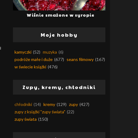
Wiśnie smażone w syropie
Moje hobby
u
kamyczki
(52)
muzyka
(6)
podróże małe i duże
(677)
seans filmowy
(167)
w świecie książki
(476)
Zupy, kremy, chłodniki
chłodniki
(14)
kremy
(129)
zupy
(427)
zupy z książki "zupy świata"
(22)
zupy świata
(150)