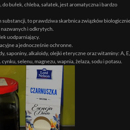
do bułek, chleba, sałatek, jest aromatyczna i bardzo
 substancji, to prawdziwa skarbnica związków biologiczni
e nazwanych i odkrytych.
dek uodparniający.
cyjne a jednocześnie ochronne.
, saponiny, alkaloidy, olejki eteryczne oraz witaminy:
A, E
n. cynku, selenu, magnezu, wapnia, żelaza, sodu i potasu.