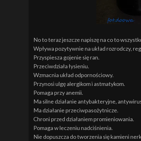
No to teraz jeszcze napiszę na co to wszystk
Wpływa pozytywnie na układ rozrodczy, regu
Przyspiesza gojenie się ran.
Przeciwdziała łysieniu.
Wzmacnia układ odpornościowy.
Przynosi ulgę alergikom i astmatykom.
Pomaga przy anemii.
Ma silne działanie antybakteryjne, antywiru
Ma działanie przeciwpasożytnicze.
Chroni przed działaniem promieniowania.
Pomaga w leczeniu nadciśnienia.
Nie dopuszcza do tworzenia się kamieni ner