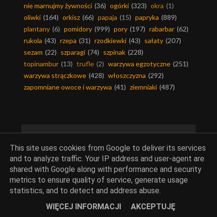
nie marnujmy żywności
(36)
ogórki
(323)
okra
(1)
oliwki
(164)
orkisz
(66)
papaja
(15)
papryka
(889)
plantany
(6)
pomidory
(999)
pory
(197)
rabarbar
(62)
rukola
(43)
rzepa
(31)
rzodkiewki
(43)
sałaty
(207)
sezam
(22)
szparagi
(74)
szpinak
(228)
topinambur
(13)
trufle
(2)
warzywa egzotyczne
(251)
warzywa strączkowe
(428)
włoszczyzna
(292)
zapomniane owoce i warzywa
(41)
ziemniaki
(487)
Ciasta i desery
This site uses cookies from Google to deliver its services
and to analyze traffic. Your IP address and user-agent are
baby-babki-babeczki
(71)
bakalie
(370)
barwniki
(35)
shared with Google along with performance and security
bezy
(51)
biszkopty
(83)
budynie
(146)
ciasta
(922)
metrics to ensure quality of service, generate usage
ciasta bez pieczenia
(36)
ciasta drożdżowe
(70)
statistics, and to detect and address abuse.
ciasta kruche
(80)
ciasta na zimno
(187)
WIĘCEJ INFORMACJI
AKCEPTUJĘ
ciasta piaskowe
(11)
ciasta ucierane
(189)