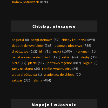
zioła w potrawach
(870)
Chleby, pieczywo
bagietki
(8)
bezglutenowo
(89)
chleby i bułeczki
(894)
dodatki do wypieków
(368)
domowe pieczywo
(786)
drożdżowe
(652)
fit
(713)
mąka
(1595)
młynomag
(10)
na zakwasie i na drożdżach
(125)
orkisz
(66)
otręby
(35)
pizze
(47)
placki
(412)
potrawy mączne
(887)
rogale
(3)
tarty na słono
(35)
tortille-wrabsy-pity
(64)
woda drożdżowa
(1)
wypiekacz do chleba
(20)
zakwas
(321)
ziarna
(484)
Napoje i alkohole