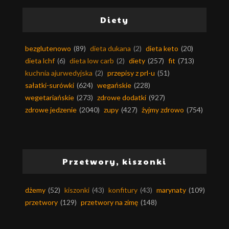
Diety
bezglutenowo
(89)
dieta dukana
(2)
dieta keto
(20)
dieta lchf
(6)
dieta low carb
(2)
diety
(257)
fit
(713)
kuchnia ajurwedyjska
(2)
przepisy z prl-u
(51)
sałatki-surówki
(624)
wegańskie
(228)
wegetariańskie
(273)
zdrowe dodatki
(927)
zdrowe jedzenie
(2040)
zupy
(427)
żyjmy zdrowo
(754)
Przetwory, kiszonki
dżemy
(52)
kiszonki
(43)
konfitury
(43)
marynaty
(109)
przetwory
(129)
przetwory na zimę
(148)