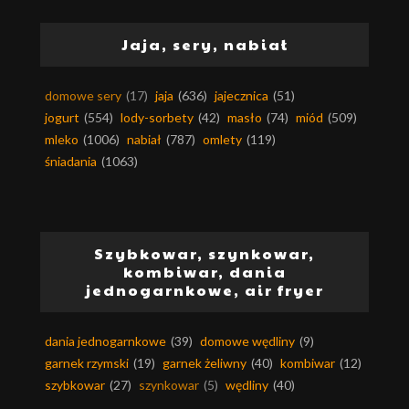
Jaja, sery, nabiał
domowe sery
(17)
jaja
(636)
jajecznica
(51)
jogurt
(554)
lody-sorbety
(42)
masło
(74)
miód
(509)
mleko
(1006)
nabiał
(787)
omlety
(119)
śniadania
(1063)
Szybkowar, szynkowar,
kombiwar, dania
jednogarnkowe, air fryer
dania jednogarnkowe
(39)
domowe wędliny
(9)
garnek rzymski
(19)
garnek żeliwny
(40)
kombiwar
(12)
szybkowar
(27)
szynkowar
(5)
wędliny
(40)