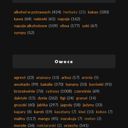
alkohol w potrawach
(424)
herbaty
(25)
kakao
(180)
kawa
(64)
nalewki
(61)
napoje
(162)
napoje alkoholowe
(109)
oliwa
(177)
soki
(67)
syropy
(52)
Owoce
agrest
(23)
ananasy
(10)
arbuz
(17)
aronia
(5)
awokado
(99)
bakalie
(370)
banany
(50)
borówki
(95)
brzoskwinie
(76)
cytrusy
(1008)
czereśnie
(69)
daktyle
(15)
dynia
(262)
figi
(24)
granat
(14)
gruszki
(60)
jabłka
(297)
jagody
(58)
jeżyny
(33)
kapary
(8)
karob
(19)
kasztany
(7)
kiwi
(10)
kokos
(7)
maliny
(117)
mango
(45)
marakuja
(7)
melon
(3)
morele
(36)
nektarynki
(2)
orzechy
(541)