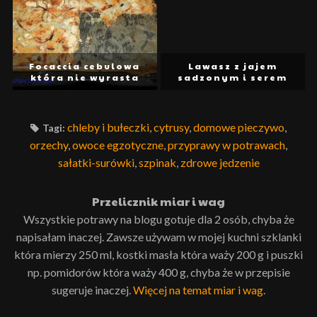
Focaccia cebulowa
która nie wyrasta
chleby i bułeczki
,
cytrusy
,
domowe pieczywo
,
Tagi:
orzechy
,
owoce egzotyczne
,
przyprawy w potrawach
,
sałatki-surówki
,
szpinak
,
zdrowe jedzenie
Przelicznik miar i wag
Wszystkie potrawy na blogu gotuje dla 2 osób, chyba że
napisałam inaczej. Zawsze używam w mojej kuchni szklanki
która mierzy 250 ml, kostki masła która waży 200 g i puszki
np. pomidorów która waży 400 g, chyba że w przepisie
sugeruje inaczej.
Więcej na temat miar i wag
.