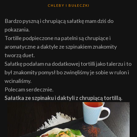
CHLEBY I BUŁECZKI
Bardzo pyszną i chrupiącą sałatkę mam dziś do
pokazania.
Tortille podpieczone na patelni są chrupiące i
aromatyczne a daktyle ze szpinakiem znakomity
tworzą duet.
Sałatkę podałam na dodatkowej tortilli jako talerzu i to
był znakomity pomysł bo zwinęliśmy je sobie w rulon i
wcinaliśmy.
Polecam serdecznie.
Sałatka ze szpinaku i daktyli z chrupiącą tortillą.