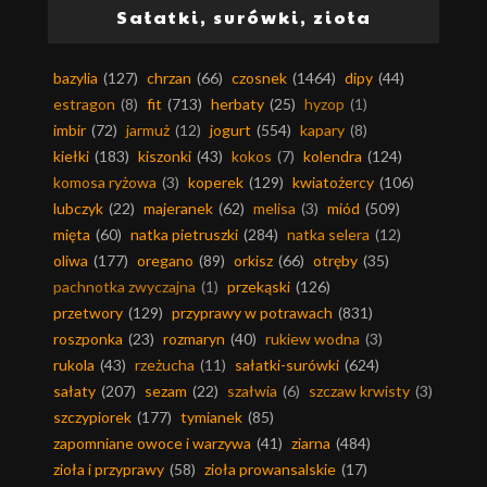
Sałatki, surówki, zioła
bazylia
(127)
chrzan
(66)
czosnek
(1464)
dipy
(44)
estragon
(8)
fit
(713)
herbaty
(25)
hyzop
(1)
imbir
(72)
jarmuż
(12)
jogurt
(554)
kapary
(8)
kiełki
(183)
kiszonki
(43)
kokos
(7)
kolendra
(124)
komosa ryżowa
(3)
koperek
(129)
kwiatożercy
(106)
lubczyk
(22)
majeranek
(62)
melisa
(3)
miód
(509)
mięta
(60)
natka pietruszki
(284)
natka selera
(12)
oliwa
(177)
oregano
(89)
orkisz
(66)
otręby
(35)
pachnotka zwyczajna
(1)
przekąski
(126)
przetwory
(129)
przyprawy w potrawach
(831)
roszponka
(23)
rozmaryn
(40)
rukiew wodna
(3)
rukola
(43)
rzeżucha
(11)
sałatki-surówki
(624)
sałaty
(207)
sezam
(22)
szałwia
(6)
szczaw krwisty
(3)
szczypiorek
(177)
tymianek
(85)
zapomniane owoce i warzywa
(41)
ziarna
(484)
zioła i przyprawy
(58)
zioła prowansalskie
(17)