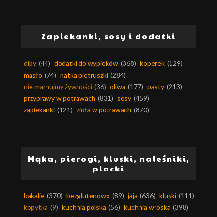
Zapiekanki, sosy i dodatki
dipy
(44)
dodatki do wypieków
(368)
koperek
(129)
masło
(74)
natka pietruszki
(284)
nie marnujmy żywności
(36)
oliwa
(177)
pasty
(213)
przyprawy w potrawach
(831)
sosy
(459)
zapiekanki
(121)
zioła w potrawach
(870)
Mąka, pierogi, kluski, naleśniki,
placki
bakalie
(370)
bezglutenowo
(89)
jaja
(636)
kluski
(111)
kopytka
(9)
kuchnia polska
(56)
kuchnia włoska
(398)