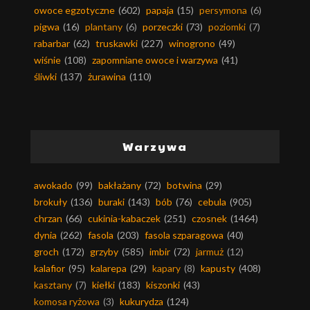
owoce egzotyczne
(602)
papaja
(15)
persymona
(6)
pigwa
(16)
plantany
(6)
porzeczki
(73)
poziomki
(7)
rabarbar
(62)
truskawki
(227)
winogrono
(49)
wiśnie
(108)
zapomniane owoce i warzywa
(41)
śliwki
(137)
żurawina
(110)
Warzywa
awokado
(99)
bakłażany
(72)
botwina
(29)
brokuły
(136)
buraki
(143)
bób
(76)
cebula
(905)
chrzan
(66)
cukinia-kabaczek
(251)
czosnek
(1464)
dynia
(262)
fasola
(203)
fasola szparagowa
(40)
groch
(172)
grzyby
(585)
imbir
(72)
jarmuż
(12)
kalafior
(95)
kalarepa
(29)
kapary
(8)
kapusty
(408)
kasztany
(7)
kiełki
(183)
kiszonki
(43)
komosa ryżowa
(3)
kukurydza
(124)