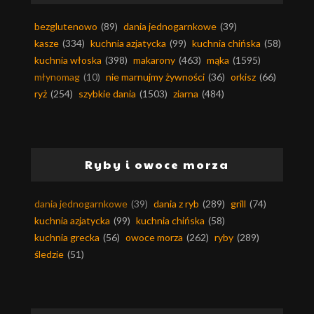
bezglutenowo
(89)
dania jednogarnkowe
(39)
kasze
(334)
kuchnia azjatycka
(99)
kuchnia chińska
(58)
kuchnia włoska
(398)
makarony
(463)
mąka
(1595)
młynomag
(10)
nie marnujmy żywności
(36)
orkisz
(66)
ryż
(254)
szybkie dania
(1503)
ziarna
(484)
Ryby i owoce morza
dania jednogarnkowe
(39)
dania z ryb
(289)
grill
(74)
kuchnia azjatycka
(99)
kuchnia chińska
(58)
kuchnia grecka
(56)
owoce morza
(262)
ryby
(289)
śledzie
(51)