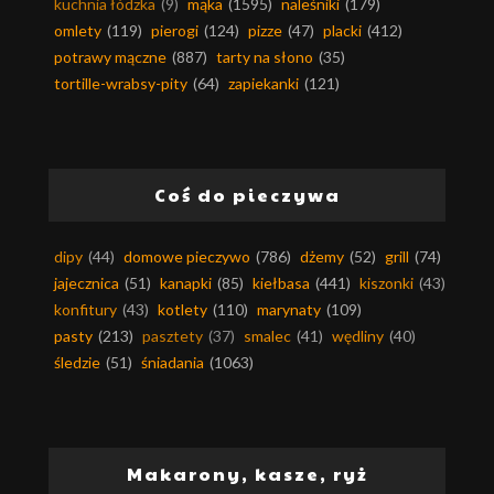
kuchnia łódzka
(9)
mąka
(1595)
naleśniki
(179)
omlety
(119)
pierogi
(124)
pizze
(47)
placki
(412)
potrawy mączne
(887)
tarty na słono
(35)
tortille-wrabsy-pity
(64)
zapiekanki
(121)
Coś do pieczywa
dipy
(44)
domowe pieczywo
(786)
dżemy
(52)
grill
(74)
jajecznica
(51)
kanapki
(85)
kiełbasa
(441)
kiszonki
(43)
konfitury
(43)
kotlety
(110)
marynaty
(109)
pasty
(213)
pasztety
(37)
smalec
(41)
wędliny
(40)
śledzie
(51)
śniadania
(1063)
Makarony, kasze, ryż