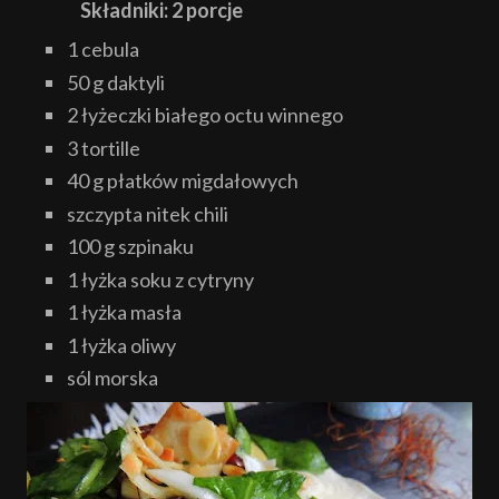
Składniki: 2 porcje
1 cebula
50 g daktyli
2 łyżeczki białego octu winnego
3 tortille
40 g płatków migdałowych
szczypta nitek chili
100 g szpinaku
1 łyżka soku z cytryny
1 łyżka masła
1 łyżka oliwy
sól morska