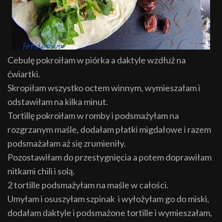
Cebulę pokroiłam w piórka a daktyle wzdłuż na
ćwiartki.
Skropiłam wszystko octem winnym, wymieszałam i
odstawiłam na kilka minut.
Tortillę pokroiłam w romby i podsmażyłam na
rozgrzanym maśle, dodałam płatki migdałowe i razem
podsmażałam aż się zrumieniły.
Pozostawiłam do przestygnięcia a potem doprawiłam
nitkami chili i solą.
2 tortille podsmażyłam na maśle w całości.
Umyłam i osuszyłam szpinak i wyłożyłam go do miski,
dodałam daktyle i podsmażone tortille i wymieszałam,