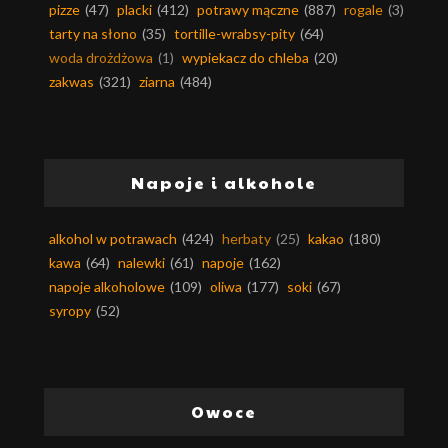
pizze
(47)
placki
(412)
potrawy mączne
(887)
rogale
(3)
tarty na słono
(35)
tortille-wrabsy-pity
(64)
woda drożdżowa
(1)
wypiekacz do chleba
(20)
zakwas
(321)
ziarna
(484)
Napoje i alkohole
alkohol w potrawach
(424)
herbaty
(25)
kakao
(180)
kawa
(64)
nalewki
(61)
napoje
(162)
napoje alkoholowe
(109)
oliwa
(177)
soki
(67)
syropy
(52)
Owoce