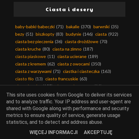
Ciasta i desery
baby-babki-babeczki
(71)
bakalie
(370)
barwniki
(35)
bezy
(51)
biszkopty
(83)
budynie
(146)
ciasta
(922)
ciasta bez pieczenia
(36)
ciasta drożdżowe
(70)
ciasta kruche
(80)
ciasta na zimno
(187)
ciasta piaskowe
(11)
ciasta ucierane
(189)
ciasta z kremem
(62)
ciasta z owocami
(350)
ciasta z warzywami
(71)
ciastka i ciasteczka
(163)
ciasto filo
(13)
ciasto francuskie
(63)
ciasto kruche
(108)
ciasto makaronowe
(11)
ciasto maślane
(6)
ciasto parzone
(17)
This site uses cookies from Google to deliver its services
ciasto półfrancuskie
(5)
ciasto twarogowe
(4)
and to analyze traffic. Your IP address and user-agent are
shared with Google along with performance and security
ciasto yufka
(3)
ciasto ziemniaczane
(6)
metrics to ensure quality of service, generate usage
cukier smakowy
(80)
cukierki-czekoladki
(11)
statistics, and to detect and address abuse.
czekolada
(258)
desery
(1331)
dodatki do wypieków
(368)
galaretki
(173)
WIĘCEJ INFORMACJI
AKCEPTUJĘ
jabłeczniki-szarlotki
(67)
kakao
(180)
karob
(19)