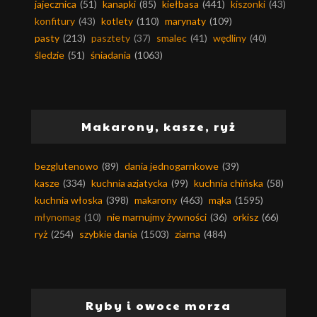
jajecznica
(51)
kanapki
(85)
kiełbasa
(441)
kiszonki
(43)
konfitury
(43)
kotlety
(110)
marynaty
(109)
pasty
(213)
pasztety
(37)
smalec
(41)
wędliny
(40)
śledzie
(51)
śniadania
(1063)
Makarony, kasze, ryż
bezglutenowo
(89)
dania jednogarnkowe
(39)
kasze
(334)
kuchnia azjatycka
(99)
kuchnia chińska
(58)
kuchnia włoska
(398)
makarony
(463)
mąka
(1595)
młynomag
(10)
nie marnujmy żywności
(36)
orkisz
(66)
ryż
(254)
szybkie dania
(1503)
ziarna
(484)
Ryby i owoce morza