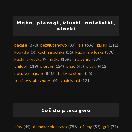
Mąka, pierogi, kluski, naleśniki,
placki
bakalie
(370)
bezglutenowo
(89)
jaja
(636)
kluski
(111)
kopytka
(9)
kuchnia polska
(56)
kuchnia włoska
(398)
kuchnia łódzka
(9)
mąka
(1595)
naleśniki
(179)
omlety
(119)
pierogi
(124)
pizze
(47)
placki
(412)
potrawy mączne
(887)
tarty na słono
(35)
tortille-wrabsy-pity
(64)
zapiekanki
(121)
Coś do pieczywa
dipy
(44)
domowe pieczywo
(786)
dżemy
(52)
grill
(74)