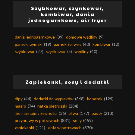
Szybkowar, szynkowar,
kombiwar, dania
jednogarnkowe, air fryer
dania jednogarnkowe
(39)
domowe wędliny
(9)
garnek rzymski
(19)
garnek żeliwny
(40)
kombiwar
(12)
szybkowar
(27)
szynkowar
(5)
wędliny
(40)
Zapiekanki, sosy i dodatki
dipy
(44)
dodatki do wypieków
(368)
koperek
(129)
masło
(74)
natka pietruszki
(284)
nie marnujmy żywności
(36)
oliwa
(177)
pasty
(213)
przyprawy w potrawach
(831)
sosy
(459)
zapiekanki
(121)
zioła w potrawach
(870)