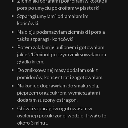
Ziemniaki obrałam i pokroiłam w kostkę a
pora po umyciu pokroiłam w plasterki.
Szparagi umyłam i odłamałam im
końcówki.
Na oleju podsmażyłam ziemniaki i pora a
także szparagi - końcówki.
Potem zalałam je bulionem i gotowałam
jakieś 10 minut po czym zmiksowałam na
gładki krem.
Do zmiksowanej masy dodałam sok z
pomidorów, koncentrat i zagotowałam.
Na koniec doprawiłam do smaku solą,
pieprzem oraz cukrem, wymieszałam i
dodałam suszony estragon.
Główki szparagów ugotowałam w
osolonej i pocukrzonej wodzie, trwało to
około 3 minut.