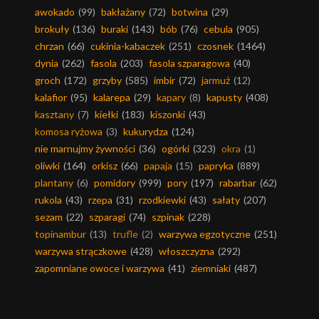
awokado
(99)
bakłażany
(72)
botwina
(29)
brokuły
(136)
buraki
(143)
bób
(76)
cebula
(905)
chrzan
(66)
cukinia-kabaczek
(251)
czosnek
(1464)
dynia
(262)
fasola
(203)
fasola szparagowa
(40)
groch
(172)
grzyby
(585)
imbir
(72)
jarmuż
(12)
kalafior
(95)
kalarepa
(29)
kapary
(8)
kapusty
(408)
kasztany
(7)
kiełki
(183)
kiszonki
(43)
komosa ryżowa
(3)
kukurydza
(124)
nie marnujmy żywności
(36)
ogórki
(323)
okra
(1)
oliwki
(164)
orkisz
(66)
papaja
(15)
papryka
(889)
plantany
(6)
pomidory
(999)
pory
(197)
rabarbar
(62)
rukola
(43)
rzepa
(31)
rzodkiewki
(43)
sałaty
(207)
sezam
(22)
szparagi
(74)
szpinak
(228)
topinambur
(13)
trufle
(2)
warzywa egzotyczne
(251)
warzywa strączkowe
(428)
włoszczyzna
(292)
zapomniane owoce i warzywa
(41)
ziemniaki
(487)