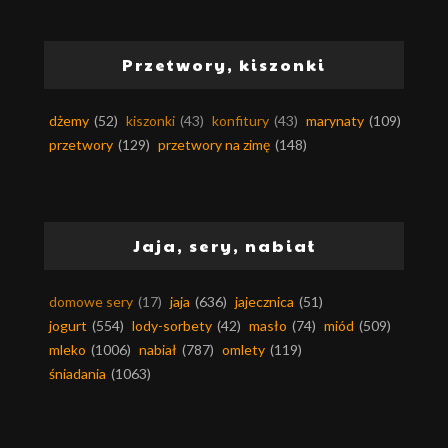
Przetwory, kiszonki
dżemy
(52)
kiszonki
(43)
konfitury
(43)
marynaty
(109)
przetwory
(129)
przetwory na zimę
(148)
Jaja, sery, nabiał
domowe sery
(17)
jaja
(636)
jajecznica
(51)
jogurt
(554)
lody-sorbety
(42)
masło
(74)
miód
(509)
mleko
(1006)
nabiał
(787)
omlety
(119)
śniadania
(1063)