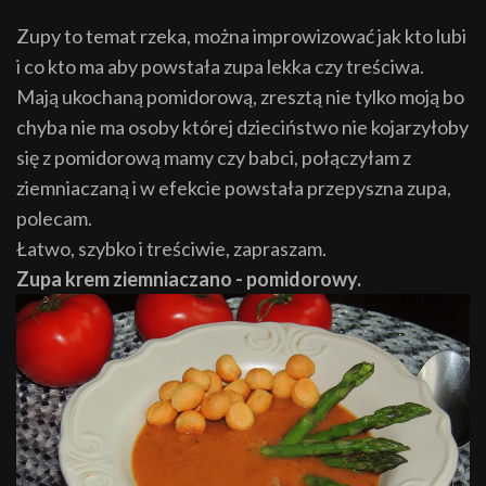
Zupy to temat rzeka, można improwizować jak kto lubi
i co kto ma aby powstała zupa lekka czy treściwa.
Mają ukochaną pomidorową, zresztą nie tylko moją bo
chyba nie ma osoby której dzieciństwo nie kojarzyłoby
się z pomidorową mamy czy babci, połączyłam z
ziemniaczaną i w efekcie powstała przepyszna zupa,
polecam.
Łatwo, szybko i treściwie, zapraszam.
Zupa krem ziemniaczano - pomidorowy.