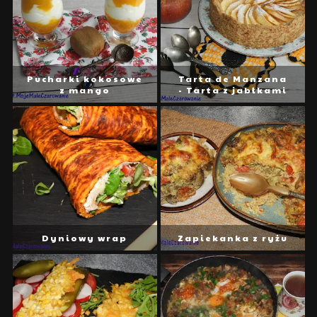
Pucharki kokosowe
Tarta de Manzana
z mango
- Tarta z jabłkami
Dyniowy wrap
Zapiekanka z ryżu