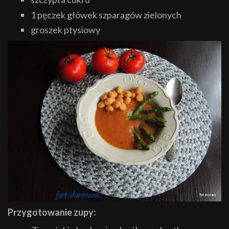
1 pęczek główek szparagów zielonych
groszek ptysiowy
Przygotowanie zupy: