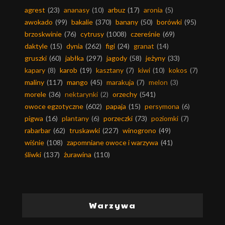
agrest
(23)
ananasy
(10)
arbuz
(17)
aronia
(5)
awokado
(99)
bakalie
(370)
banany
(50)
borówki
(95)
brzoskwinie
(76)
cytrusy
(1008)
czereśnie
(69)
daktyle
(15)
dynia
(262)
figi
(24)
granat
(14)
gruszki
(60)
jabłka
(297)
jagody
(58)
jeżyny
(33)
kapary
(8)
karob
(19)
kasztany
(7)
kiwi
(10)
kokos
(7)
maliny
(117)
mango
(45)
marakuja
(7)
melon
(3)
morele
(36)
nektarynki
(2)
orzechy
(541)
owoce egzotyczne
(602)
papaja
(15)
persymona
(6)
pigwa
(16)
plantany
(6)
porzeczki
(73)
poziomki
(7)
rabarbar
(62)
truskawki
(227)
winogrono
(49)
wiśnie
(108)
zapomniane owoce i warzywa
(41)
śliwki
(137)
żurawina
(110)
Warzywa