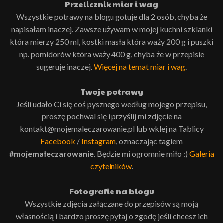
Przelicznik miar i wag
Wszystkie potrawy na blogu gotuje dla 2 osób, chyba że
napisałam inaczej. Zawsze używam w mojej kuchni szklanki
która mierzy 250 ml, kostki masła która waży 200 g i puszki
np. pomidorów która waży 400 g, chyba że w przepisie
sugeruje inaczej.
Więcej na temat miar i wag
.
Twoje potrawy
Jeśli udało Ci się coś pysznego według mojego przepisu,
proszę pochwal się i przyślij mi zdjęcie na
kontakt@mojemaleczarowanie.pl lub wklej na Tablicy
Facebook
/
Instagram
, oznaczając tagiem
#mojemałeczarowanie
. Będzie mi ogromnie miło :)
Galeria
czytelników
.
Fotografie na blogu
Wszystkie zdjęcia załączane do przepisów są moją
własnością i bardzo proszę pytaj o zgodę jeśli chcesz ich