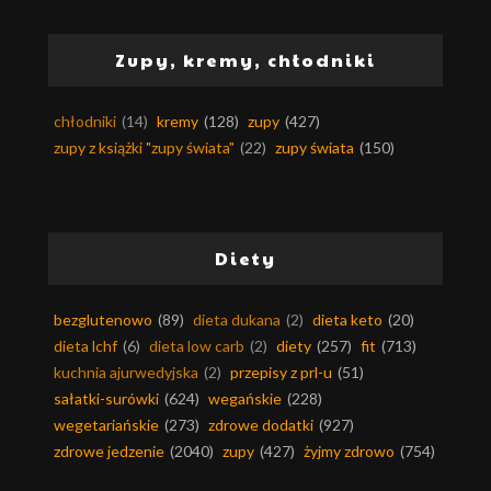
Zupy, kremy, chłodniki
chłodniki
(14)
kremy
(128)
zupy
(427)
zupy z książki "zupy świata"
(22)
zupy świata
(150)
Diety
bezglutenowo
(89)
dieta dukana
(2)
dieta keto
(20)
dieta lchf
(6)
dieta low carb
(2)
diety
(257)
fit
(713)
kuchnia ajurwedyjska
(2)
przepisy z prl-u
(51)
sałatki-surówki
(624)
wegańskie
(228)
wegetariańskie
(273)
zdrowe dodatki
(927)
zdrowe jedzenie
(2040)
zupy
(427)
żyjmy zdrowo
(754)