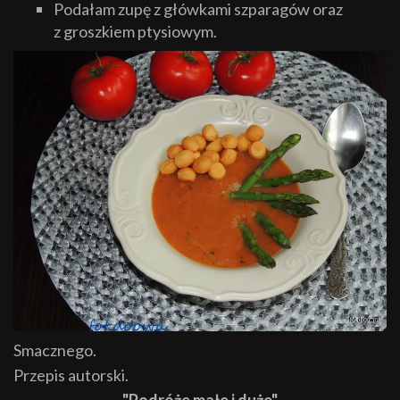
Podałam zupę z główkami szparagów oraz
z groszkiem ptysiowym.
Smacznego.
Przepis autorski.
"Podróże małe i duże"