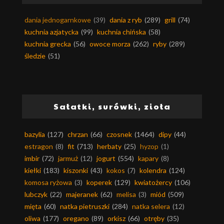
dania jednogarnkowe
(39)
dania z ryb
(289)
grill
(74)
kuchnia azjatycka
(99)
kuchnia chińska
(58)
kuchnia grecka
(56)
owoce morza
(262)
ryby
(289)
śledzie
(51)
Sałatki, surówki, zioła
bazylia
(127)
chrzan
(66)
czosnek
(1464)
dipy
(44)
estragon
(8)
fit
(713)
herbaty
(25)
hyzop
(1)
imbir
(72)
jarmuż
(12)
jogurt
(554)
kapary
(8)
kiełki
(183)
kiszonki
(43)
kokos
(7)
kolendra
(124)
komosa ryżowa
(3)
koperek
(129)
kwiatożercy
(106)
lubczyk
(22)
majeranek
(62)
melisa
(3)
miód
(509)
mięta
(60)
natka pietruszki
(284)
natka selera
(12)
oliwa
(177)
oregano
(89)
orkisz
(66)
otręby
(35)