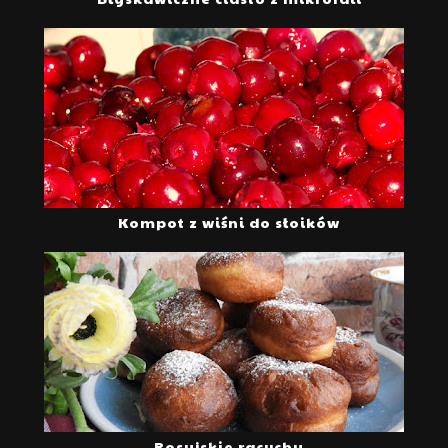
Kompot z wiśni do słoików
Rosyjskie racuchy