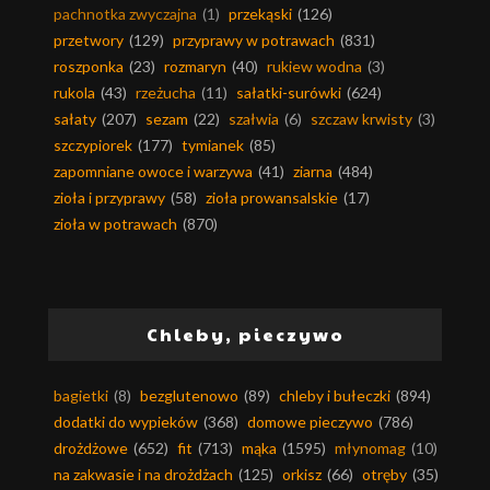
pachnotka zwyczajna
(1)
przekąski
(126)
przetwory
(129)
przyprawy w potrawach
(831)
roszponka
(23)
rozmaryn
(40)
rukiew wodna
(3)
rukola
(43)
rzeżucha
(11)
sałatki-surówki
(624)
sałaty
(207)
sezam
(22)
szałwia
(6)
szczaw krwisty
(3)
szczypiorek
(177)
tymianek
(85)
zapomniane owoce i warzywa
(41)
ziarna
(484)
zioła i przyprawy
(58)
zioła prowansalskie
(17)
zioła w potrawach
(870)
Chleby, pieczywo
bagietki
(8)
bezglutenowo
(89)
chleby i bułeczki
(894)
dodatki do wypieków
(368)
domowe pieczywo
(786)
drożdżowe
(652)
fit
(713)
mąka
(1595)
młynomag
(10)
na zakwasie i na drożdżach
(125)
orkisz
(66)
otręby
(35)