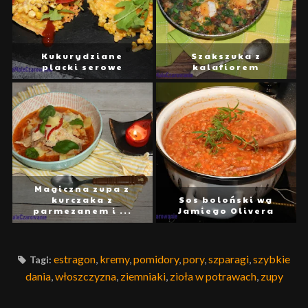
Kukurydziane
Szakszuka z
placki serowe
kalafiorem
Magiczna zupa z
kurczaka z
Sos boloński wg
parmezanem i ...
Jamiego Olivera
estragon
,
kremy
,
pomidory
,
pory
,
szparagi
,
szybkie
Tagi:
dania
,
włoszczyzna
,
ziemniaki
,
zioła w potrawach
,
zupy