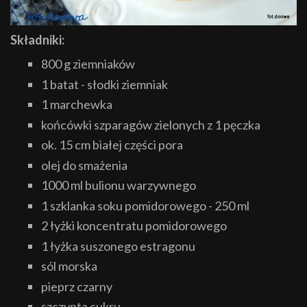
Składniki:
800 g ziemniaków
1 batat - słodki ziemniak
1 marchewka
końcówki szparagów zielonych z 1 pęczka
ok. 15 cm białej części pora
olej do smażenia
1000 ml bulionu warzywnego
1 szklanka soku pomidorowego - 250 ml
2 łyżki koncentratu pomidorowego
1 łyżka suszonego estragonu
sól morska
pieprz czarny
szczypta cukru