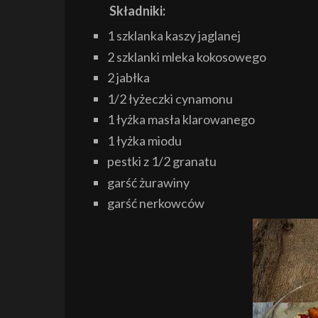
Składniki:
1 szklanka kaszy jaglanej
2 szklanki mleka kokosowego
2 jabłka
1/2 łyżeczki cynamonu
1 łyżka masła klarowanego
1 łyżka miodu
pestki z 1/2 granatu
garść żurawiny
garść nerkowców