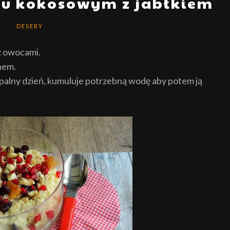
ku kokosowym z jabłkiem
DESERY
z owocami.
nem.
 upalny dzień, kumuluje potrzebną wodę aby potem ją