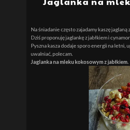
Jaglanka na mle
Na śniadanie często zajadamy kaszę jaglaną 
Dziś proponuję jaglankę z jabłkiem i cynamo
Pyszna kasza dodaje sporo energii na letni,
uwalniać, polecam.
Jaglanka na mleku kokosowym z jabłkiem.