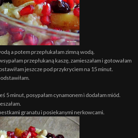
 wodą a potem przepłukałam zimną wodą.
 wsypałam przepłukaną kaszę, zamieszałam i gotowałam
zostawiłam jeszcze pod przykryciem na 15 minut.
 odstawiłam.
ieś 5 minut, posypałam cynamonem i dodałam miód.
ieszałam.
pestkami granatu i posiekanymi nerkowcami.