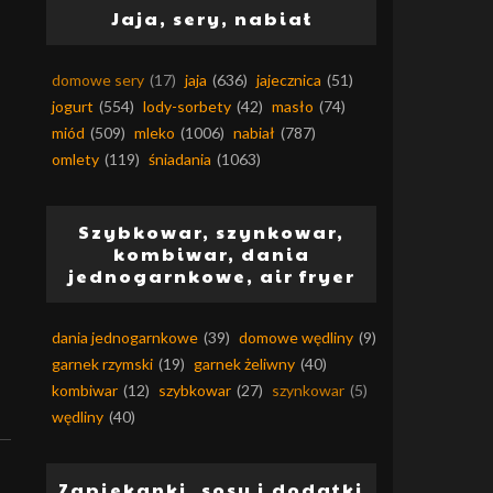
Jaja, sery, nabiał
domowe sery
(17)
jaja
(636)
jajecznica
(51)
jogurt
(554)
lody-sorbety
(42)
masło
(74)
miód
(509)
mleko
(1006)
nabiał
(787)
omlety
(119)
śniadania
(1063)
Szybkowar, szynkowar,
kombiwar, dania
jednogarnkowe, air fryer
dania jednogarnkowe
(39)
domowe wędliny
(9)
garnek rzymski
(19)
garnek żeliwny
(40)
kombiwar
(12)
szybkowar
(27)
szynkowar
(5)
wędliny
(40)
Zapiekanki, sosy i dodatki