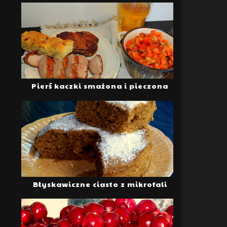
Pierś kaczki smażona i pieczona
Błyskawiczne ciasto z mikrofali