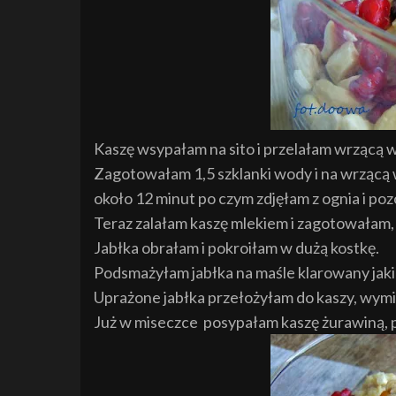
Kaszę wsypałam na sito i przelałam wrzącą
Zagotowałam 1,5 szklanki wody i na wrzącą
około 12 minut po czym zdjęłam z ognia i po
Teraz zalałam kaszę mlekiem i zagotowałam,
Jabłka obrałam i pokroiłam w dużą kostkę.
Podsmażyłam jabłka na maśle klarowany jak
Uprażone jabłka przełożyłam do kaszy, wym
Już w miseczce posypałam kaszę żurawiną, 