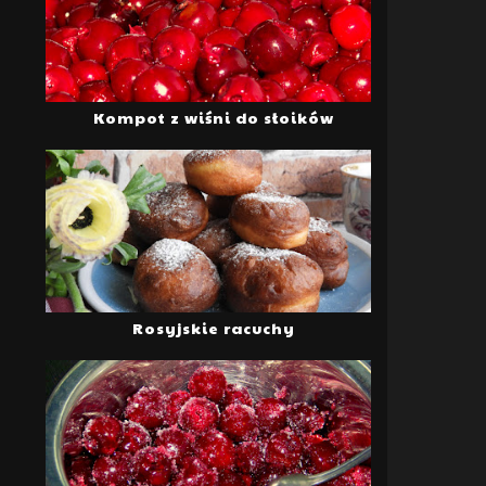
Kompot z wiśni do słoików
Rosyjskie racuchy