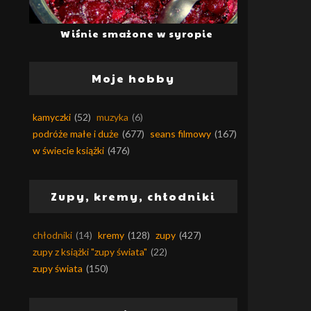
Wiśnie smażone w syropie
Moje hobby
kamyczki
(52)
muzyka
(6)
podróże małe i duże
(677)
seans filmowy
(167)
w świecie książki
(476)
Zupy, kremy, chłodniki
chłodniki
(14)
kremy
(128)
zupy
(427)
zupy z książki "zupy świata"
(22)
zupy świata
(150)