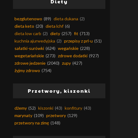
Diety
bezglutenowo
(89)
dieta dukana
(2)
dieta keto
(20)
dieta lchf
(6)
dieta low carb
(2)
diety
(257)
fit
(713)
kuchnia ajurwedyjska
(2)
przepisy z prl-u
(51)
sałatki-surówki
(624)
wegańskie
(228)
wegetariańskie
(273)
zdrowe dodatki
(927)
zdrowe jedzenie
(2040)
zupy
(427)
żyjmy zdrowo
(754)
Przetwory, kiszonki
dżemy
(52)
kiszonki
(43)
konfitury
(43)
marynaty
(109)
przetwory
(129)
przetwory na zimę
(148)