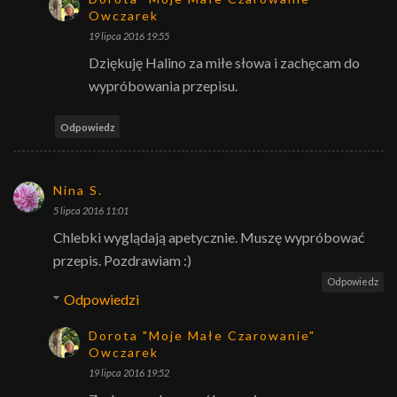
Owczarek
19 lipca 2016 19:55
Dziękuję Halino za miłe słowa i zachęcam do
wypróbowania przepisu.
Odpowiedz
Nina S.
5 lipca 2016 11:01
Chlebki wyglądają apetycznie. Muszę wypróbować
przepis. Pozdrawiam :)
Odpowiedz
Odpowiedzi
Dorota "Moje Małe Czarowanie"
Owczarek
19 lipca 2016 19:52