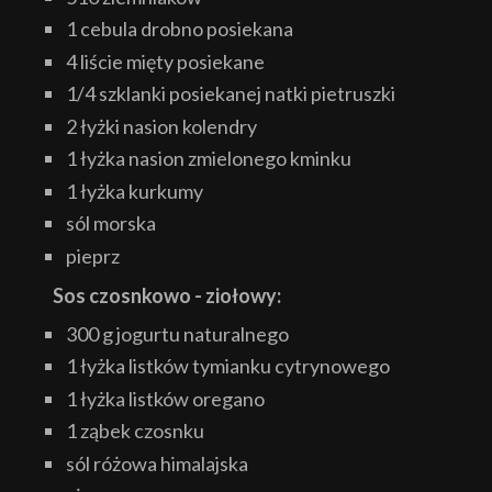
1 cebula drobno posiekana
4 liście mięty posiekane
1/4 szklanki posiekanej natki pietruszki
2 łyżki nasion kolendry
1 łyżka nasion zmielonego kminku
1 łyżka kurkumy
sól morska
pieprz
Sos czosnkowo - ziołowy:
300 g jogurtu naturalnego
1 łyżka listków tymianku cytrynowego
1 łyżka listków oregano
1 ząbek czosnku
sól różowa himalajska