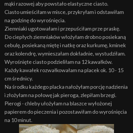
mąki razowej aby powstało elastyczne ciasto.
Ciasto umieściłam w misce, przykryłam i odstawiłam
na godzinę do wyrośnięcia.
Ziemniaki ugotowałam i przepuściłam prze praskę.
Do ciepłych ziemniaków włożyłam drobno posiekaną
cebulę, posiekaną miętę i natkę oraz kurkumę, kminek
oraz kolendrę, wymieszałam dokładnie, wystudziłam.
Wyrośnięte ciasto podzieliłam na 12 kawałków.
Każdy kawałek rozwałkowałam na placek ok. 10 - 15
cm średnicy.
Na środku każdego placka nałożyłam porcję nadzienia
i złożyłam na połowę jak pieroga, zlepiłam brzegi.
Pierogi - chleby ułożyłam na blaszce wyłożonej
papierem do pieczenia i pozostawiłam do wyrośnięcia
na 10 minut.