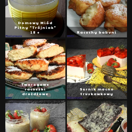
Domowy Miód
Pitny "Trójniak"
18 +
Racuchy babuni
Twarogowe
racuszki
Sernik mocno
drożdżowe
truskawkowy