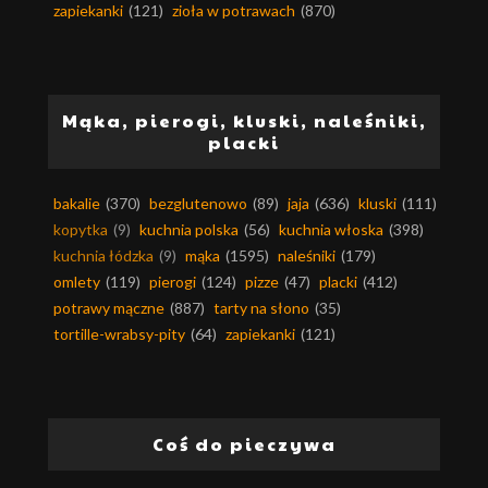
zapiekanki
(121)
zioła w potrawach
(870)
Mąka, pierogi, kluski, naleśniki,
placki
bakalie
(370)
bezglutenowo
(89)
jaja
(636)
kluski
(111)
kopytka
(9)
kuchnia polska
(56)
kuchnia włoska
(398)
kuchnia łódzka
(9)
mąka
(1595)
naleśniki
(179)
omlety
(119)
pierogi
(124)
pizze
(47)
placki
(412)
potrawy mączne
(887)
tarty na słono
(35)
tortille-wrabsy-pity
(64)
zapiekanki
(121)
Coś do pieczywa