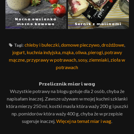
Nocna owsianka
mocno kawowa
Sernik z malinami
chleby i bułeczki
,
domowe pieczywo
,
drożdżowe
,
Tagi:
jogurt
,
kuchnia indyjska
,
mąka
,
oliwa
,
pierogi
,
potrawy
mączne
,
przyprawy w potrawach
,
sosy
,
ziemniaki
,
zioła w
potrawach
Przelicznik miar i wag
Wszystkie potrawy na blogu gotuje dla 2 osób, chyba że
napisałam inaczej. Zawsze używam w mojej kuchni szklanki
która mierzy 250 ml, kostki masła która waży 200 g i puszki
np. pomidorów która waży 400 g, chyba że w przepisie
sugeruje inaczej.
Więcej na temat miar i wag
.