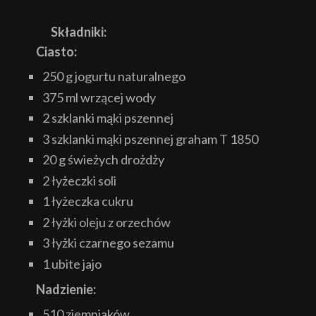
Składniki:
Ciasto:
250 g jogurtu naturalnego
375 ml wrzącej wody
2 szklanki mąki pszennej
3 szklanki mąki pszennej graham T 1850
20 g świeżych drożdży
2 łyżeczki soli
1 łyżeczka cukru
2 łyżki oleju z orzechów
3 łyżki czarnego sezamu
1 ubite jajo
Nadzienie:
510 ziemniaków