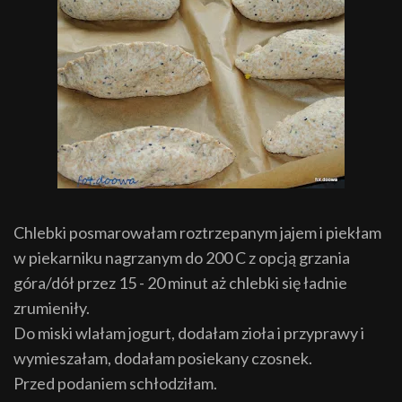
Chlebki posmarowałam roztrzepanym jajem i piekłam
w piekarniku nagrzanym do 200 C z opcją grzania
góra/dół przez 15 - 20 minut aż chlebki się ładnie
zrumieniły.
Do miski wlałam jogurt, dodałam zioła i przyprawy i
wymieszałam, dodałam posiekany czosnek.
Przed podaniem schłodziłam.