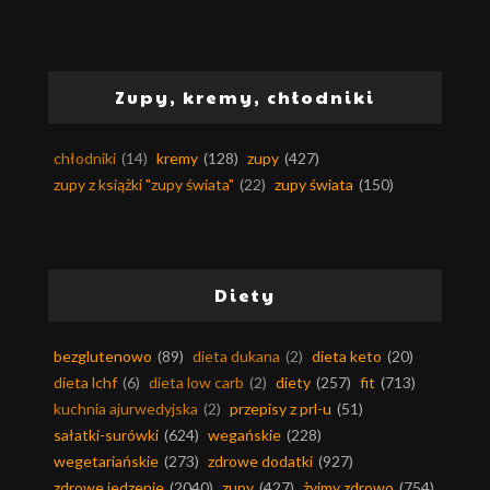
Zupy, kremy, chłodniki
chłodniki
(14)
kremy
(128)
zupy
(427)
zupy z książki "zupy świata"
(22)
zupy świata
(150)
Diety
bezglutenowo
(89)
dieta dukana
(2)
dieta keto
(20)
dieta lchf
(6)
dieta low carb
(2)
diety
(257)
fit
(713)
kuchnia ajurwedyjska
(2)
przepisy z prl-u
(51)
sałatki-surówki
(624)
wegańskie
(228)
wegetariańskie
(273)
zdrowe dodatki
(927)
zdrowe jedzenie
(2040)
zupy
(427)
żyjmy zdrowo
(754)