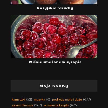
Rosyjskie racuchy
Wiśnie smażone w syropie
Moje hobby
kamyczki
(52)
muzyka
(6)
podróże małe i duże
(677)
seans filmowy
(167)
w świecie książki
(476)