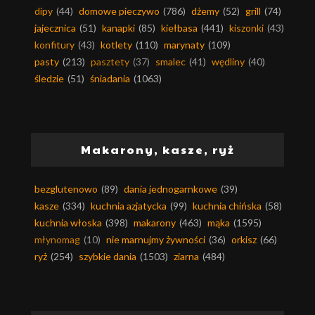
dipy
(44)
domowe pieczywo
(786)
dżemy
(52)
grill
(74)
jajecznica
(51)
kanapki
(85)
kiełbasa
(441)
kiszonki
(43)
konfitury
(43)
kotlety
(110)
marynaty
(109)
pasty
(213)
pasztety
(37)
smalec
(41)
wędliny
(40)
śledzie
(51)
śniadania
(1063)
Makarony, kasze, ryż
bezglutenowo
(89)
dania jednogarnkowe
(39)
kasze
(334)
kuchnia azjatycka
(99)
kuchnia chińska
(58)
kuchnia włoska
(398)
makarony
(463)
mąka
(1595)
młynomag
(10)
nie marnujmy żywności
(36)
orkisz
(66)
ryż
(254)
szybkie dania
(1503)
ziarna
(484)