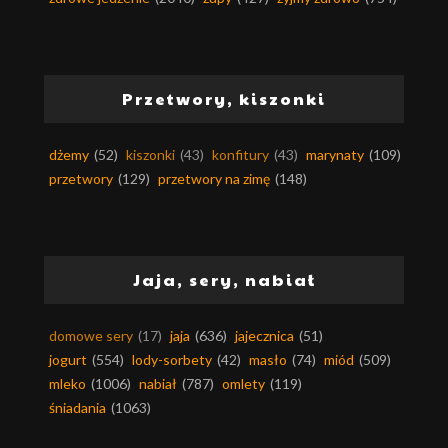
Przetwory, kiszonki
dżemy
(52)
kiszonki
(43)
konfitury
(43)
marynaty
(109)
przetwory
(129)
przetwory na zimę
(148)
Jaja, sery, nabiał
domowe sery
(17)
jaja
(636)
jajecznica
(51)
jogurt
(554)
lody-sorbety
(42)
masło
(74)
miód
(509)
mleko
(1006)
nabiał
(787)
omlety
(119)
śniadania
(1063)