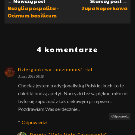
← Nowszy post
Starszy post →
Bazylia pospolita -
Zupa koperkowa
Ocimum basilicum
4 komentarze
Dziergankowa codzienność Hal
5 lipca 2016 09:18
Chociaż jestem tradycjonalistką Polskiej kuch, to te
chlebki budzą apetyt. Narcyzki też są piękne, miło mi
było się zapoznać z tak ciekawym przepisem.
Pozdrawiam Was serdecznie...
Odpowiedz
Odpowiedzi
Dorota "Moje Małe Czarowanie"