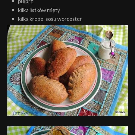
pieprz
kilka listków mięty
kilka kropel sosu worcester