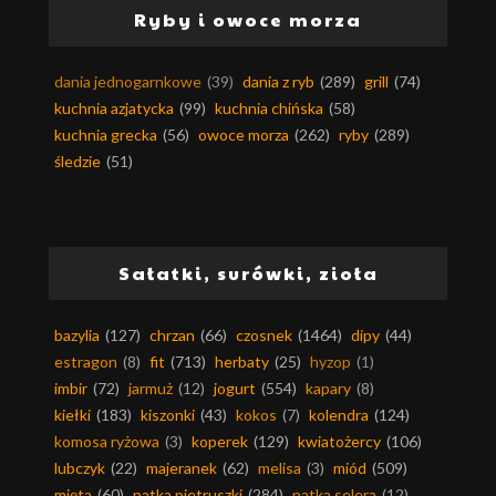
Ryby i owoce morza
dania jednogarnkowe
(39)
dania z ryb
(289)
grill
(74)
kuchnia azjatycka
(99)
kuchnia chińska
(58)
kuchnia grecka
(56)
owoce morza
(262)
ryby
(289)
śledzie
(51)
Sałatki, surówki, zioła
bazylia
(127)
chrzan
(66)
czosnek
(1464)
dipy
(44)
estragon
(8)
fit
(713)
herbaty
(25)
hyzop
(1)
imbir
(72)
jarmuż
(12)
jogurt
(554)
kapary
(8)
kiełki
(183)
kiszonki
(43)
kokos
(7)
kolendra
(124)
komosa ryżowa
(3)
koperek
(129)
kwiatożercy
(106)
lubczyk
(22)
majeranek
(62)
melisa
(3)
miód
(509)
mięta
(60)
natka pietruszki
(284)
natka selera
(12)