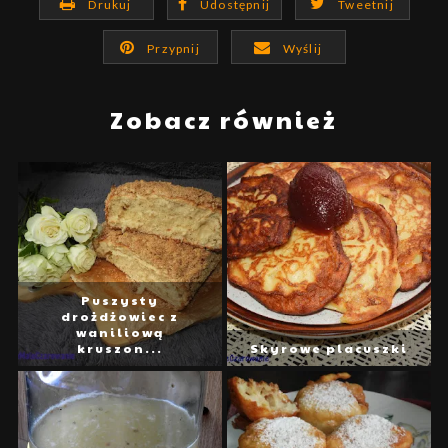
Drukuj
Udostępnij
Tweetnij
Przypnij
Wyślij
Zobacz również
Puszysty
drożdżowiec z
waniliową
kruszon...
Skyrowe placuszki