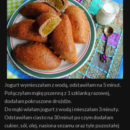
Jogurt wymieszałam z wodą, odstawiłam na 5 minut.
Połączyłam mąkę pszenną z 1 szklanką razowej,
dodałam pokruszone drożdże.
Do mąki wlałam jogurt z wodą i mieszałam 3 minuty.
Odstawiłam ciasto na 30 minut po czym dodałam
cukier, sól, olej, nasiona sezamu oraz tyle pozostałej