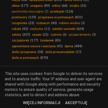
oliwa
(177)
oregano
(89)
orkisz
(66)
otręby
(35)
pachnotka zwyczajna
(1)
przekąski
(126)
przetwory
(129)
przyprawy w potrawach
(831)
roszponka
(23)
rozmaryn
(40)
rukiew wodna
(3)
rukola
(43)
rzeżucha
(11)
sałatki-surówki
(624)
sałaty
(207)
sezam
(22)
szałwia
(6)
szczaw krwisty
(3)
szczypiorek
(177)
tymianek
(85)
zapomniane owoce i warzywa
(41)
ziarna
(484)
zioła i przyprawy
(58)
zioła prowansalskie
(17)
zioła w potrawach
(870)
This site uses cookies from Google to deliver its services
and to analyze traffic. Your IP address and user-agent are
Chleby, pieczywo
shared with Google along with performance and security
metrics to ensure quality of service, generate usage
statistics, and to detect and address abuse.
bagietki
(8)
bezglutenowo
(89)
chleby i bułeczki
(894)
dodatki do wypieków
(368)
domowe pieczywo
(786)
WIĘCEJ INFORMACJI
AKCEPTUJĘ
drożdżowe
(652)
fit
(713)
mąka
(1595)
młynomag
(10)