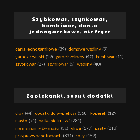
Szybkowar, szynkowar,
kombiwar, dania
jednogarnkowe, air fryer
dania jednogarnkowe
(39)
domowe wędliny
(9)
garnek rzymski
(19)
garnek żeliwny
(40)
kombiwar
(12)
szybkowar
(27)
szynkowar
(5)
wędliny
(40)
Zapiekanki, sosy i dodatki
dipy
(44)
dodatki do wypieków
(368)
koperek
(129)
masło
(74)
natka pietruszki
(284)
nie marnujmy żywności
(36)
oliwa
(177)
pasty
(213)
przyprawy w potrawach
(831)
sosy
(459)