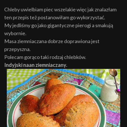
Chleby uwielbiam piec wszelakie więc jak znalazłam
ten przepis też postanowiłam go wykorzystać.
My jedliśmy go jako gigantyczne pierogi a smakują
wybornie.
Masa ziemniaczana dobrze doprawiona jest
przepyszna.
Polecam gorąco taki rodzaj chlebków.
Indyjski naan ziemniaczany.