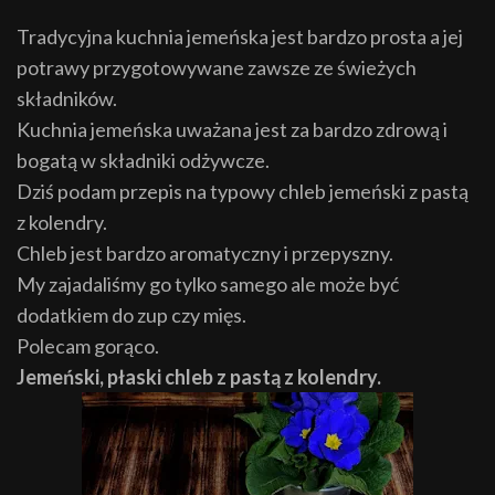
Tradycyjna kuchnia jemeńska jest bardzo prosta a jej
potrawy przygotowywane zawsze ze świeżych
składników.
Kuchnia jemeńska uważana jest za bardzo zdrową i
bogatą w składniki odżywcze.
Dziś podam przepis na typowy chleb jemeński z pastą
z kolendry.
Chleb jest bardzo aromatyczny i przepyszny.
My zajadaliśmy go tylko samego ale może być
dodatkiem do zup czy mięs.
Polecam gorąco.
Jemeński, płaski chleb z pastą z kolendry.