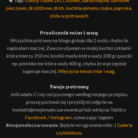
chleby i bułeczki
,
czosnek
,
dania mięsne
,
domowe
Tagi:
pieczywo
,
drożdżowe
,
drób
,
kuchnia jemenu
,
mąka
,
papryka
,
zioła w potrawach
Przelicznik miar i wag
Wszystkie potrawy na blogu gotuje dla 2 osób, chyba że
napisałam inaczej. Zawsze używam w mojej kuchni szklanki
która mierzy 250 ml, kostki masła która waży 200 g i puszki
np. pomidorów która waży 400 g, chyba że w przepisie
sugeruje inaczej.
Więcej na temat miar i wag
.
Twoje potrawy
Jeśli udało Ci się coś pysznego według mojego przepisu,
proszę pochwal się i przyślij mi zdjęcie na
kontakt@mojemaleczarowanie.pl lub wklej na Tablicy
Facebook
/
Instagram
, oznaczając tagiem
#mojemałeczarowanie
. Będzie mi ogromnie miło :)
Galeria
czytelników
.