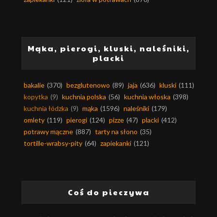
Mąka, pierogi, kluski, naleśniki,
placki
bakalie
(370)
bezglutenowo
(89)
jaja
(636)
kluski
(111)
kopytka
(9)
kuchnia polska
(56)
kuchnia włoska
(398)
kuchnia łódzka
(9)
mąka
(1596)
naleśniki
(179)
omlety
(119)
pierogi
(124)
pizze
(47)
placki
(412)
potrawy mączne
(887)
tarty na słono
(35)
tortille-wrabsy-pity
(64)
zapiekanki
(121)
Coś do pieczywa