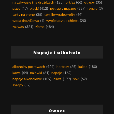
na zakwasie i na drożdżach
(125)
orkisz
(66)
otręby
(35)
pizze
(47)
placki
(412)
potrawy mączne
(887)
rogale
(3)
tarty na słono
(35)
tortille-wrabsy-pity
(64)
woda drożdżowa
(1)
wypiekacz do chleba
(20)
zakwas
(321)
ziarna
(484)
Napoje i alkohole
alkohol w potrawach
(424)
herbaty
(25)
kakao
(180)
kawa
(64)
nalewki
(61)
napoje
(162)
napoje alkoholowe
(109)
oliwa
(177)
soki
(67)
syropy
(52)
Owoce