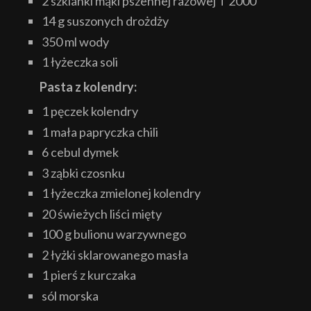
2 szklanki mąki pszennej razowej T 2000
14 g suszonych drożdży
350 ml wody
1 łyżeczka soli
Pasta z kolendry:
1 pęczek kolendry
1 mała papryczka chili
6 cebul dymek
3 ząbki czosnku
1 łyżeczka zmielonej kolendry
20 świeżych liści mięty
100 g bulionu warzywnego
2 łyżki sklarowanego masła
1 pierś z kurczaka
sól morska