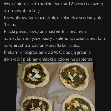
Wyrośnięte ciasto podzieliłam na 12 części i z każdej
uformowałam kulę.
Rozwałkowałam każdą kulę na placek o średnicy ok.
15 cm.
Placki posmarowałam masłem klarowanym,
nałożyłam po łyżce pasty z kolendry, rozsmarowałam i
na wierzchu ułożyłam kawałki kurczaka.
Piekarnik rozgrzałam do 240 C z opcją grzania
góra/dół i piekłam chlebki ułożone na papierze