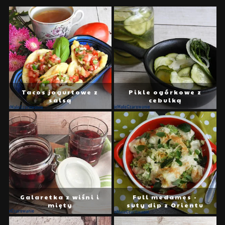
Tacos jogurtowe z
Pikle ogórkowe z
salsą
cebulką
Galaretka z wiśni i
Full medames -
mięty
suty dip z Orientu