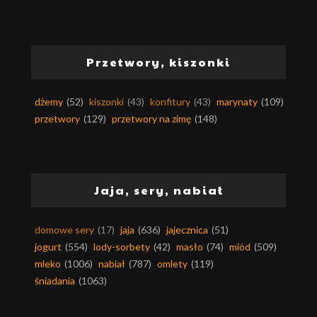
Przetwory, kiszonki
dżemy
(52)
kiszonki
(43)
konfitury
(43)
marynaty
(109)
przetwory
(129)
przetwory na zimę
(148)
Jaja, sery, nabiał
domowe sery
(17)
jaja
(636)
jajecznica
(51)
jogurt
(554)
lody-sorbety
(42)
masło
(74)
miód
(509)
mleko
(1006)
nabiał
(787)
omlety
(119)
śniadania
(1063)