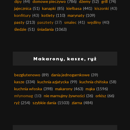
dipy
(44)
domowe pieczywo
(786)
dżemy
(52)
grill
(74)
jajecznica
(51)
kanapki
(85)
kiełbasa
(441)
kiszonki
(43)
konfitury
(43)
kotlety
(110)
marynaty
(109)
pasty
(213)
pasztety
(37)
smalec
(41)
wędliny
(40)
śledzie
(51)
śniadania
(1063)
Makarony, kasze, ryż
bezglutenowo
(89)
dania jednogarnkowe
(39)
kasze
(334)
kuchnia azjatycka
(99)
kuchnia chińska
(58)
kuchnia włoska
(398)
makarony
(463)
mąka
(1596)
młynomag
(10)
nie marnujmy żywności
(36)
orkisz
(66)
ryż
(254)
szybkie dania
(1503)
ziarna
(484)