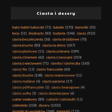
Ciasta i desery
baby-babki-babeczki
(71)
bakalie
(370)
barwniki
(35)
bezy
(51)
biszkopty
(83)
budynie
(146)
ciasta
(922)
ciasta bez pieczenia
(36)
ciasta drożdżowe
(70)
ciasta kruche
(80)
ciasta na zimno
(187)
ciasta piaskowe
(11)
ciasta ucierane
(189)
ciasta z kremem
(62)
ciasta z owocami
(350)
ciasta z warzywami
(71)
ciastka i ciasteczka
(163)
ciasto filo
(13)
ciasto francuskie
(63)
ciasto kruche
(108)
ciasto makaronowe
(11)
ciasto maślane
(6)
ciasto parzone
(17)
ciasto półfrancuskie
(5)
ciasto twarogowe
(4)
ciasto yufka
(3)
ciasto ziemniaczane
(6)
cukier smakowy
(80)
cukierki-czekoladki
(11)
czekolada
(258)
desery
(1332)
dodatki do wypieków
(368)
galaretki
(173)