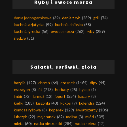
Ryby i owoce morza
dania jednogarnkowe
(39)
dania z ryb
(289)
grill
(74)
kuchnia azjatycka
(99)
kuchnia chińska
(58)
kuchnia grecka
(56)
owoce morza
(262)
ryby
(289)
śledzie
(51)
Sałatki, surówki, zioła
bazylia
(127)
chrzan
(66)
czosnek
(1464)
dipy
(44)
estragon
(8)
fit
(713)
herbaty
(25)
hyzop
(1)
imbir
(72)
jarmuż
(12)
jogurt
(554)
kapary
(8)
kiełki
(183)
kiszonki
(43)
kokos
(7)
kolendra
(124)
komosa ryżowa
(3)
koperek
(129)
kwiatożercy
(106)
lubczyk
(22)
majeranek
(62)
melisa
(3)
miód
(509)
mięta
(60)
natka pietruszki
(284)
natka selera
(12)