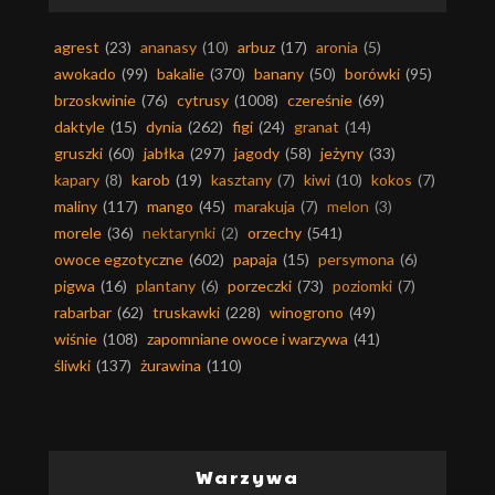
agrest
(23)
ananasy
(10)
arbuz
(17)
aronia
(5)
awokado
(99)
bakalie
(370)
banany
(50)
borówki
(95)
brzoskwinie
(76)
cytrusy
(1008)
czereśnie
(69)
daktyle
(15)
dynia
(262)
figi
(24)
granat
(14)
gruszki
(60)
jabłka
(297)
jagody
(58)
jeżyny
(33)
kapary
(8)
karob
(19)
kasztany
(7)
kiwi
(10)
kokos
(7)
maliny
(117)
mango
(45)
marakuja
(7)
melon
(3)
morele
(36)
nektarynki
(2)
orzechy
(541)
owoce egzotyczne
(602)
papaja
(15)
persymona
(6)
pigwa
(16)
plantany
(6)
porzeczki
(73)
poziomki
(7)
rabarbar
(62)
truskawki
(228)
winogrono
(49)
wiśnie
(108)
zapomniane owoce i warzywa
(41)
śliwki
(137)
żurawina
(110)
Warzywa