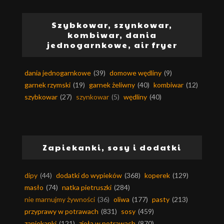
Szybkowar, szynkowar,
kombiwar, dania
jednogarnkowe, air fryer
dania jednogarnkowe
(39)
domowe wędliny
(9)
garnek rzymski
(19)
garnek żeliwny
(40)
kombiwar
(12)
szybkowar
(27)
szynkowar
(5)
wędliny
(40)
Zapiekanki, sosy i dodatki
dipy
(44)
dodatki do wypieków
(368)
koperek
(129)
masło
(74)
natka pietruszki
(284)
nie marnujmy żywności
(36)
oliwa
(177)
pasty
(213)
przyprawy w potrawach
(831)
sosy
(459)
zapiekanki
(121)
zioła w potrawach
(870)