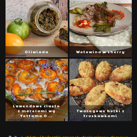
Oliwiada
Wołowina w sherry
Lawendowe ciasto
z morelami wg
Twarogowe bułki z
Yottama O...
truskawkami