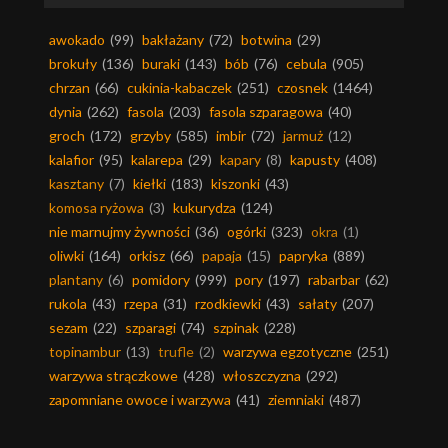
awokado
(99)
bakłażany
(72)
botwina
(29)
brokuły
(136)
buraki
(143)
bób
(76)
cebula
(905)
chrzan
(66)
cukinia-kabaczek
(251)
czosnek
(1464)
dynia
(262)
fasola
(203)
fasola szparagowa
(40)
groch
(172)
grzyby
(585)
imbir
(72)
jarmuż
(12)
kalafior
(95)
kalarepa
(29)
kapary
(8)
kapusty
(408)
kasztany
(7)
kiełki
(183)
kiszonki
(43)
komosa ryżowa
(3)
kukurydza
(124)
nie marnujmy żywności
(36)
ogórki
(323)
okra
(1)
oliwki
(164)
orkisz
(66)
papaja
(15)
papryka
(889)
plantany
(6)
pomidory
(999)
pory
(197)
rabarbar
(62)
rukola
(43)
rzepa
(31)
rzodkiewki
(43)
sałaty
(207)
sezam
(22)
szparagi
(74)
szpinak
(228)
topinambur
(13)
trufle
(2)
warzywa egzotyczne
(251)
warzywa strączkowe
(428)
włoszczyzna
(292)
zapomniane owoce i warzywa
(41)
ziemniaki
(487)