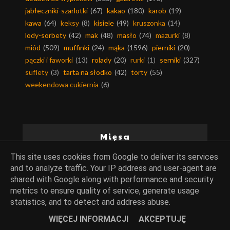
jabłeczniki-szarlotki
(67)
kakao
(180)
karob
(19)
kawa
(64)
keksy
(8)
kisiele
(49)
kruszonka
(14)
lody-sorbety
(42)
mak
(48)
masło
(74)
mazurki
(8)
miód
(509)
muffinki
(24)
mąka
(1596)
pierniki
(20)
pączki i faworki
(13)
rolady
(20)
rurki
(1)
serniki
(327)
suflety
(3)
tarta na słodko
(42)
torty
(55)
weekendowa cukiernia
(6)
Mięsa
This site uses cookies from Google to deliver its services
dania mięsne
(631)
dania z ryb
(289)
drób
(389)
and to analyze traffic. Your IP address and user-agent are
dziczyzna
(14)
inne mięsa
(60)
kotlety
(110)
shared with Google along with performance and security
mięso mielone
(171)
mięso wieprzowe
(354)
metrics to ensure quality of service, generate usage
statistics, and to detect and address abuse.
mięso wołowe
(131)
podroby
(28)
smalec
(41)
słonina
(3)
WIĘCEJ INFORMACJI
AKCEPTUJĘ