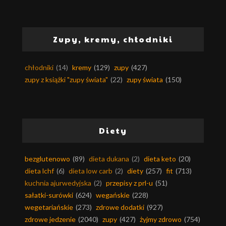
Zupy, kremy, chłodniki
chłodniki
(14)
kremy
(129)
zupy
(427)
zupy z książki "zupy świata"
(22)
zupy świata
(150)
Diety
bezglutenowo
(89)
dieta dukana
(2)
dieta keto
(20)
dieta lchf
(6)
dieta low carb
(2)
diety
(257)
fit
(713)
kuchnia ajurwedyjska
(2)
przepisy z prl-u
(51)
sałatki-surówki
(624)
wegańskie
(228)
wegetariańskie
(273)
zdrowe dodatki
(927)
zdrowe jedzenie
(2040)
zupy
(427)
żyjmy zdrowo
(754)