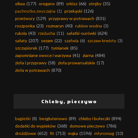
oliwa
(177)
oregano
(89)
orkisz
(66)
otręby
(35)
pachnotka zwyczajna
(1)
przekąski
(126)
przetwory
(129)
przyprawy w potrawach
(831)
roszponka
(23)
rozmaryn
(40)
rukiew wodna
(3)
rukola
(43)
rzeżucha
(11)
sałatki-surówki
(624)
sałaty
(207)
sezam
(22)
szałwia
(6)
szczaw krwisty
(3)
szczypiorek
(177)
tymianek
(85)
zapomniane owoce i warzywa
(41)
ziarna
(484)
zioła i przyprawy
(58)
zioła prowansalskie
(17)
zioła w potrawach
(870)
Chleby, pieczywo
bagietki
(8)
bezglutenowo
(89)
chleby i bułeczki
(894)
dodatki do wypieków
(368)
domowe pieczywo
(786)
drożdżowe
(652)
fit
(713)
mąka
(1596)
młynomag
(10)