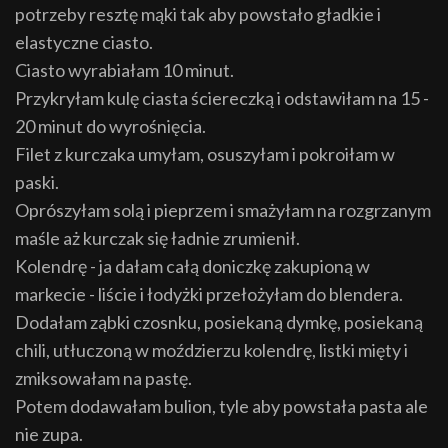
potrzeby resztę mąki tak aby powstało gładkie i
elastyczne ciasto.
Ciasto wyrabiałam 10 minut.
Przykryłam kulę ciasta ściereczką i odstawiłam na 15 -
20 minut do wyrośnięcia.
Filet z kurczaka umyłam, osuszyłam i pokroiłam w
paski.
Oprószyłam solą i pieprzem i smażyłam na rozgrzanym
maśle aż kurczak się ładnie zrumienił.
Kolendrę - ja dałam całą doniczkę zakupioną w
markecie - liście i łodyżki przełożyłam do blendera.
Dodałam ząbki czosnku, posiekaną dymkę, posiekaną
chili, utłuczoną w moździerzu kolendrę, listki mięty i
zmiksowałam na pastę.
Potem dodawałam bulion, tyle aby powstała pasta ale
nie zupa.