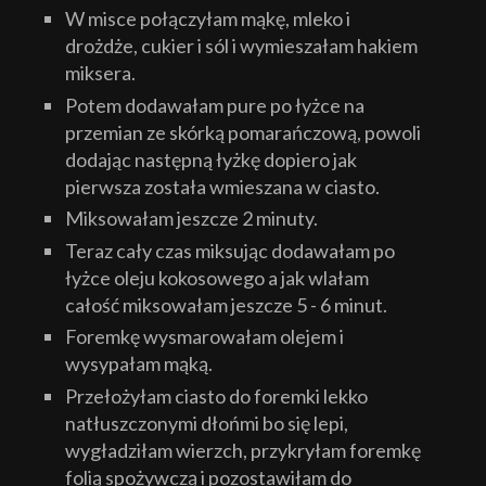
W misce połączyłam mąkę, mleko i
drożdże, cukier i sól i wymieszałam hakiem
miksera.
Potem dodawałam pure po łyżce na
przemian ze skórką pomarańczową, powoli
dodając następną łyżkę dopiero jak
pierwsza została wmieszana w ciasto.
Miksowałam jeszcze 2 minuty.
Teraz cały czas miksując dodawałam po
łyżce oleju kokosowego a jak wlałam
całość miksowałam jeszcze 5 - 6 minut.
Foremkę wysmarowałam olejem i
wysypałam mąką.
Przełożyłam ciasto do foremki lekko
natłuszczonymi dłońmi bo się lepi,
wygładziłam wierzch, przykryłam foremkę
folią spożywczą i pozostawiłam do