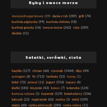
Ryby i owoce morza
dania jednogarnkowe
(39)
dania z ryb
(289)
grill
(74)
kuchnia azjatycka
(99)
kuchnia chińska
(58)
kuchnia grecka
(56)
owoce morza
(262)
ryby
(289)
śledzie
(51)
Sałatki, surówki, zioła
bazylia
(127)
chrzan
(66)
czosnek
(1464)
dipy
(44)
estragon
(8)
fit
(713)
herbaty
(25)
hyzop
(1)
imbir
(72)
jarmuż
(12)
jogurt
(554)
kapary
(8)
kiełki
(183)
kiszonki
(43)
kokos
(7)
kolendra
(124)
komosa ryżowa
(3)
koperek
(129)
kwiatożercy
(106)
lubczyk
(22)
majeranek
(62)
melisa
(3)
miód
(509)
mięta
(60)
natka pietruszki
(284)
natka selera
(12)