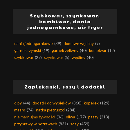
Szybkowar, szynkowar,
kombiwar, dania
jednogarnkowe, air fryer
dania jednogarnkowe
(39)
domowe wędliny
(9)
garnek rzymski
(19)
garnek żeliwny
(40)
kombiwar
(12)
szybkowar
(27)
szynkowar
(5)
wędliny
(40)
Zapiekanki, sosy i dodatki
dipy
(44)
dodatki do wypieków
(368)
koperek
(129)
masło
(74)
natka pietruszki
(284)
nie marnujmy żywności
(36)
oliwa
(177)
pasty
(213)
przyprawy w potrawach
(831)
sosy
(459)