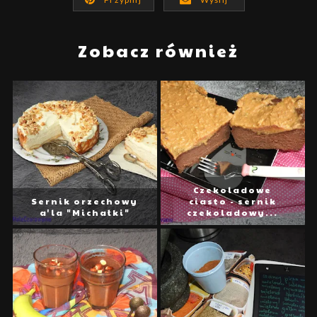
Zobacz również
Czekoladowe
Sernik orzechowy
ciasto - sernik
a'la "Michałki"
czekoladowy...