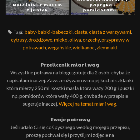
Naleśniki z musem
papryką i
z jabłek
pomidorami...
baby-babki-babeczki
,
ciasta
,
ciasta z warzywami
,
Tagi:
cytrusy
,
drożdżowe
,
mleko
,
oliwa
,
orzechy
,
przyprawy w
potrawach
,
wegańskie
,
wielkanoc
,
ziemniaki
Przelicznik miar i wag
Wszystkie potrawy na blogu gotuje dla 2 osób, chyba że
napisałam inaczej. Zawsze używam w mojej kuchni szklanki
która mierzy 250 ml, kostki masła która waży 200 g i puszki
np. pomidorów która waży 400 g, chyba że w przepisie
sugeruje inaczej.
Więcej na temat miar i wag
.
Twoje potrawy
Jeśli udało Ci się coś pysznego według mojego przepisu,
proszę pochwal się i przyślij mi zdjęcie na