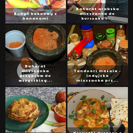
Baharat arabska
Budyń kakaowy z
mieszanka do
bananami
kurczaka i ...
Baharat
mieszanka
Tandoori masala -
przypraw do
indyjska
wszystkieg...
mieszanka prz...
Krewetki duszone z