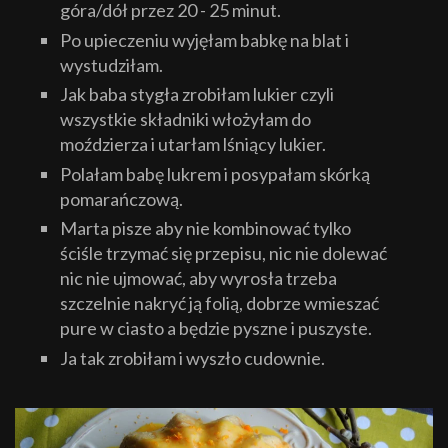
góra/dół przez 20 - 25 minut.
Po upieczeniu wyjęłam babkę na blat i
wystudziłam.
Jak baba stygła zrobiłam lukier czyli
wszystkie składniki włożyłam do
moździerza i utarłam lśniący lukier.
Polałam babę lukrem i posypałam skórką
pomarańczową.
Marta pisze aby nie kombinować tylko
ściśle trzymać się przepisu, nic nie dolewać
nic nie ujmować, aby wyrosła trzeba
szczelnie nakryć ją folią, dobrze wmieszać
pure w ciasto a będzie pyszne i puszyste.
Ja tak zrobiłam i wyszło cudownie.