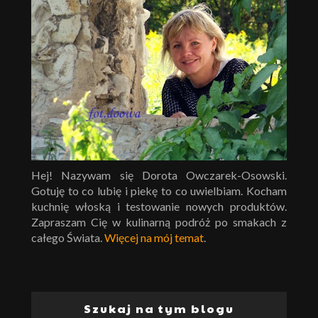
Hej! Nazywam się Dorota Owczarek-Osowski.
Gotuję to co lubię i piekę to co uwielbiam. Kocham
kuchnię włoską i testowanie nowych produktów.
Zapraszam Cię w kulinarną podróż po smakach z
całego Świata.
Więcej na mój temat
.
Szukaj na tym blogu