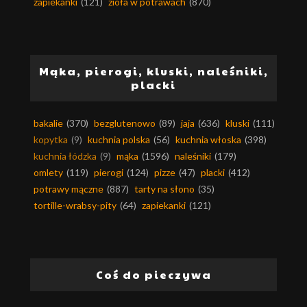
zapiekanki
(121)
zioła w potrawach
(870)
Mąka, pierogi, kluski, naleśniki,
placki
bakalie
(370)
bezglutenowo
(89)
jaja
(636)
kluski
(111)
kopytka
(9)
kuchnia polska
(56)
kuchnia włoska
(398)
kuchnia łódzka
(9)
mąka
(1596)
naleśniki
(179)
omlety
(119)
pierogi
(124)
pizze
(47)
placki
(412)
potrawy mączne
(887)
tarty na słono
(35)
tortille-wrabsy-pity
(64)
zapiekanki
(121)
Coś do pieczywa