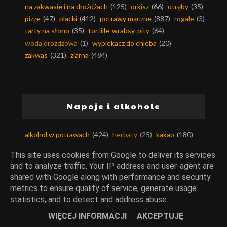
na zakwasie i na drożdżach
(125)
orkisz
(66)
otręby
(35)
pizze
(47)
placki
(412)
potrawy mączne
(887)
rogale
(3)
tarty na słono
(35)
tortille-wrabsy-pity
(64)
woda drożdżowa
(1)
wypiekacz do chleba
(20)
zakwas
(321)
ziarna
(484)
Napoje i alkohole
alkohol w potrawach
(424)
herbaty
(25)
kakao
(180)
kawa
(64)
nalewki
(61)
napoje
(162)
This site uses cookies from Google to deliver its services
napoje alkoholowe
(109)
oliwa
(177)
soki
(67)
and to analyze traffic. Your IP address and user-agent are
syropy
(52)
shared with Google along with performance and security
metrics to ensure quality of service, generate usage
statistics, and to detect and address abuse.
WIĘCEJ INFORMACJI
AKCEPTUJĘ
Owoce