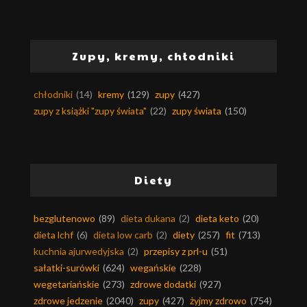
Zupy, kremy, chłodniki
chłodniki
(14)
kremy
(129)
zupy
(427)
zupy z książki "zupy świata"
(22)
zupy świata
(150)
Diety
bezglutenowo
(89)
dieta dukana
(2)
dieta keto
(20)
dieta lchf
(6)
dieta low carb
(2)
diety
(257)
fit
(713)
kuchnia ajurwedyjska
(2)
przepisy z prl-u
(51)
sałatki-surówki
(624)
wegańskie
(228)
wegetariańskie
(273)
zdrowe dodatki
(927)
zdrowe jedzenie
(2040)
zupy
(427)
żyjmy zdrowo
(754)