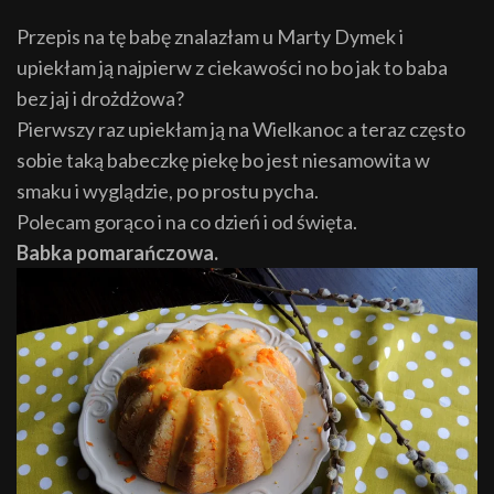
Przepis na tę babę znalazłam u Marty Dymek i
upiekłam ją najpierw z ciekawości no bo jak to baba
bez jaj i drożdżowa?
Pierwszy raz upiekłam ją na Wielkanoc a teraz często
sobie taką babeczkę piekę bo jest niesamowita w
smaku i wyglądzie, po prostu pycha.
Polecam gorąco i na co dzień i od święta.
Babka pomarańczowa.