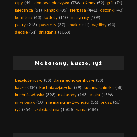
dipy
(44)
domowe pieczywo
(786)
dżemy
(52)
grill
(74)
jajecznica
(51)
kanapki
(85)
kiełbasa
(441)
kiszonki
(43)
konfitury
(43)
kotlety
(110)
marynaty
(109)
pasty
(213)
pasztety
(37)
smalec
(41)
wędliny
(40)
śledzie
(51)
śniadania
(1063)
Makarony, kasze, ryż
bezglutenowo
(89)
dania jednogarnkowe
(39)
kasze
(334)
kuchnia azjatycka
(99)
kuchnia chińska
(58)
kuchnia włoska
(398)
makarony
(463)
mąka
(1596)
młynomag
(10)
nie marnujmy żywności
(36)
orkisz
(66)
ryż
(254)
szybkie dania
(1503)
ziarna
(484)