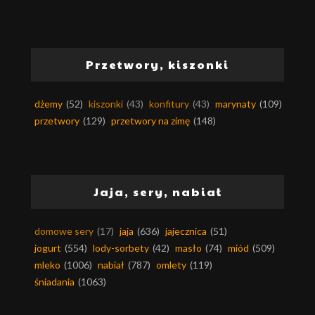
Przetwory, kiszonki
dżemy
(52)
kiszonki
(43)
konfitury
(43)
marynaty
(109)
przetwory
(129)
przetwory na zimę
(148)
Jaja, sery, nabiał
domowe sery
(17)
jaja
(636)
jajecznica
(51)
jogurt
(554)
lody-sorbety
(42)
masło
(74)
miód
(509)
mleko
(1006)
nabiał
(787)
omlety
(119)
śniadania
(1063)