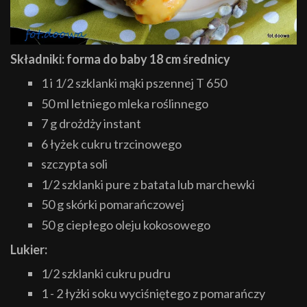
Składniki: forma do baby 18 cm średnicy
1 i 1/2 szklanki mąki pszennej T 650
50 ml letniego mleka roślinnego
7 g drożdży instant
6 łyżek cukru trzcinowego
szczypta soli
1/2 szklanki pure z batata lub marchewki
50 g skórki pomarańczowej
50 g ciepłego oleju kokosowego
Lukier:
1/2 szklanki cukru pudru
1 - 2 łyżki soku wyciśniętego z pomarańczy