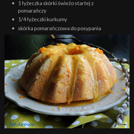
1 łyżeczka skórki świeżo startej z
pomarańczy
1/4 łyżeczki kurkumy
skórka pomarańczowa do posypania