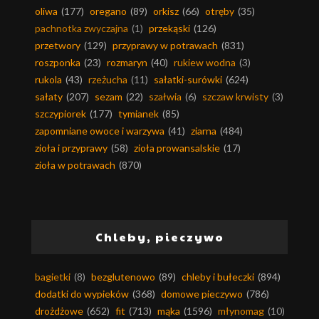
oliwa
(177)
oregano
(89)
orkisz
(66)
otręby
(35)
pachnotka zwyczajna
(1)
przekąski
(126)
przetwory
(129)
przyprawy w potrawach
(831)
roszponka
(23)
rozmaryn
(40)
rukiew wodna
(3)
rukola
(43)
rzeżucha
(11)
sałatki-surówki
(624)
sałaty
(207)
sezam
(22)
szałwia
(6)
szczaw krwisty
(3)
szczypiorek
(177)
tymianek
(85)
zapomniane owoce i warzywa
(41)
ziarna
(484)
zioła i przyprawy
(58)
zioła prowansalskie
(17)
zioła w potrawach
(870)
Chleby, pieczywo
bagietki
(8)
bezglutenowo
(89)
chleby i bułeczki
(894)
dodatki do wypieków
(368)
domowe pieczywo
(786)
drożdżowe
(652)
fit
(713)
mąka
(1596)
młynomag
(10)