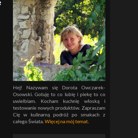
e
Hej! Nazywam się Dorota Owczarek-
Osowski. Gotuję to co lubię i piekę to co
uwielbiam. Kocham kuchnię włoską i
testowanie nowych produktów. Zapraszam
Cię w kulinarną podróż po smakach z
całego Świata.
Więcej na mój temat
.