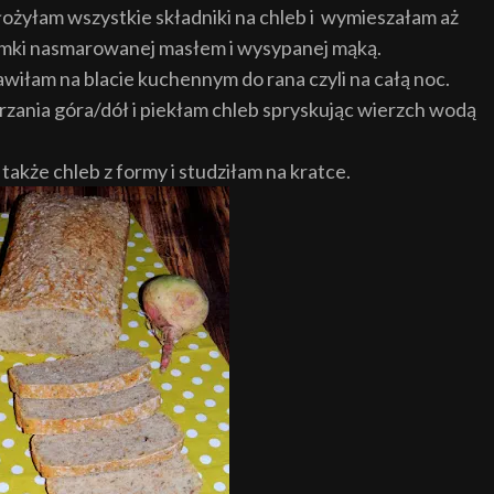
łożyłam wszystkie składniki na chleb i wymieszałam aż
oremki nasmarowanej masłem i wysypanej mąką.
wiłam na blacie kuchennym do rana czyli na całą noc.
rzania góra/dół i piekłam chleb spryskując wierzch wodą
także chleb z formy i studziłam na kratce.