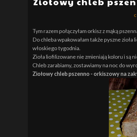
Ziołowy chleb pszen
C
Tym razem połączyłam orkisz z mąką pszenn
Do chleba wpakowałam także pyszne zioła li
włoskiego tygodnia.
Zioła liofilizowane nie zmieniają koloru i s
Chleb zarabiamy, zostawiamy na noc do wyroś
Ziołowy chleb pszenno - orkiszowy na za