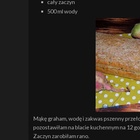
cały zaczyn
500 ml wody
Mąkę graham, wodę i zakwas pszenny przełoż
pozostawiłam na blacie kuchennym na 12 go
Zaczyn zarobiłam rano.