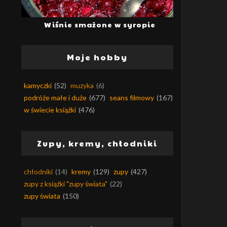
Wiśnie smażone w syropie
Moje hobby
kamyczki
(52)
muzyka
(6)
podróże małe i duże
(677)
seans filmowy
(167)
w świecie książki
(476)
Zupy, kremy, chłodniki
chłodniki
(14)
kremy
(129)
zupy
(427)
zupy z książki "zupy świata"
(22)
zupy świata
(150)