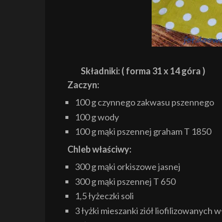
Składniki: ( forma 31 x 14 góra )
Zaczyn:
100 g czynnego zakwasu pszennego
100 g wody
100 g mąki pszennej graham T 1850
Chleb właściwy:
300 g mąki orkiszowe jasnej
300 g mąki pszennej T 650
1,5 łyżeczki soli
3 łyżki mieszanki ziół liofilizowanych 