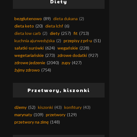
Diety
bezglutenowo
(89)
dieta dukana
(2)
dieta keto
(20)
dieta lchf
(6)
dieta low carb
(2)
diety
(257)
fit
(713)
kuchnia ajurwedyjska
(2)
przepisy z prl-u
(51)
sałatki-surówki
(624)
wegańskie
(228)
wegetariańskie
(273)
zdrowe dodatki
(927)
zdrowe jedzenie
(2040)
zupy
(427)
żyjmy zdrowo
(754)
Przetwory, kiszonki
dżemy
(52)
kiszonki
(43)
konfitury
(43)
marynaty
(109)
przetwory
(129)
przetwory na zimę
(148)