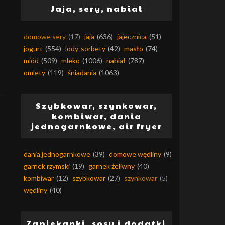
Jaja, sery, nabiał
domowe sery
(17)
jaja
(636)
jajecznica
(51)
jogurt
(554)
lody-sorbety
(42)
masło
(74)
miód
(509)
mleko
(1006)
nabiał
(787)
omlety
(119)
śniadania
(1063)
Szybkowar, szynkowar,
kombiwar, dania
jednogarnkowe, air fryer
dania jednogarnkowe
(39)
domowe wędliny
(9)
garnek rzymski
(19)
garnek żeliwny
(40)
kombiwar
(12)
szybkowar
(27)
szynkowar
(5)
wędliny
(40)
Zapiekanki, sosy i dodatki