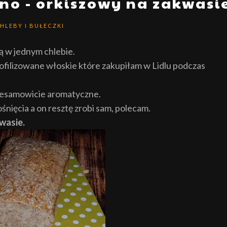
no - orkiszowy na zakwasi
HLEBY I BUŁECZKI
ą w jednym chlebie.
ofilizowane włoskie które zakupiłam w Lidlu podczas
ą niesamowicie aromatyczne.
nięcia a on resztę zrobi sam, polecam.
kwasie.