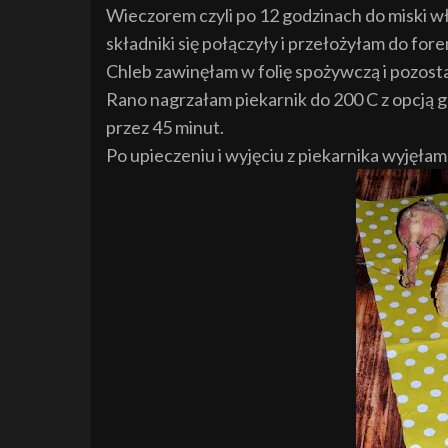
Wieczorem czyli po 12 godzinach do miski w
składniki się połączyły i przełożyłam do f
Chleb zawinęłam w folię spożywczą i pozosta
Rano nagrzałam piekarnik do 200 C z opcją g
przez 45 minut.
Po upieczeniu i wyjęciu z piekarnika wyjęłam 