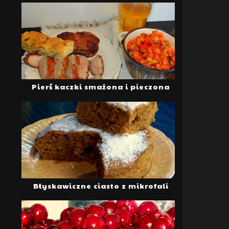
Pierś kaczki smażona i pieczona
Błyskawiczne ciasto z mikrofali