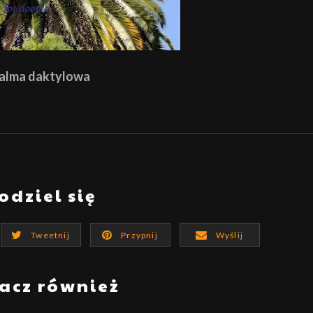
alma daktylowa
odziel się
Tweetnij
Przypnij
Wyślij
acz również