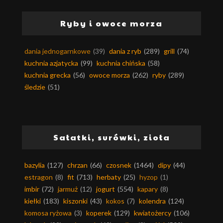
Ryby i owoce morza
dania jednogarnkowe
(39)
dania z ryb
(289)
grill
(74)
kuchnia azjatycka
(99)
kuchnia chińska
(58)
kuchnia grecka
(56)
owoce morza
(262)
ryby
(289)
śledzie
(51)
Sałatki, surówki, zioła
bazylia
(127)
chrzan
(66)
czosnek
(1464)
dipy
(44)
estragon
(8)
fit
(713)
herbaty
(25)
hyzop
(1)
imbir
(72)
jarmuż
(12)
jogurt
(554)
kapary
(8)
kiełki
(183)
kiszonki
(43)
kokos
(7)
kolendra
(124)
komosa ryżowa
(3)
koperek
(129)
kwiatożercy
(106)