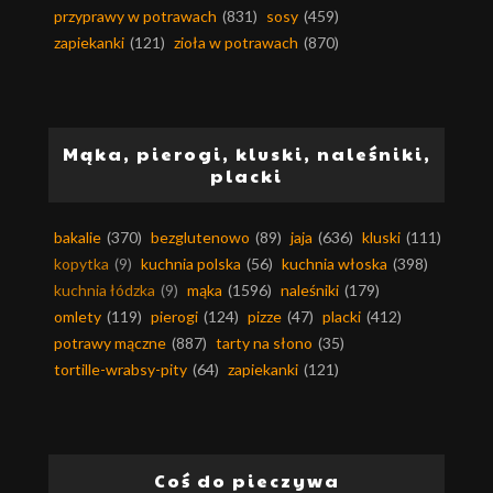
przyprawy w potrawach
(831)
sosy
(459)
zapiekanki
(121)
zioła w potrawach
(870)
Mąka, pierogi, kluski, naleśniki,
placki
bakalie
(370)
bezglutenowo
(89)
jaja
(636)
kluski
(111)
kopytka
(9)
kuchnia polska
(56)
kuchnia włoska
(398)
kuchnia łódzka
(9)
mąka
(1596)
naleśniki
(179)
omlety
(119)
pierogi
(124)
pizze
(47)
placki
(412)
potrawy mączne
(887)
tarty na słono
(35)
tortille-wrabsy-pity
(64)
zapiekanki
(121)
Coś do pieczywa