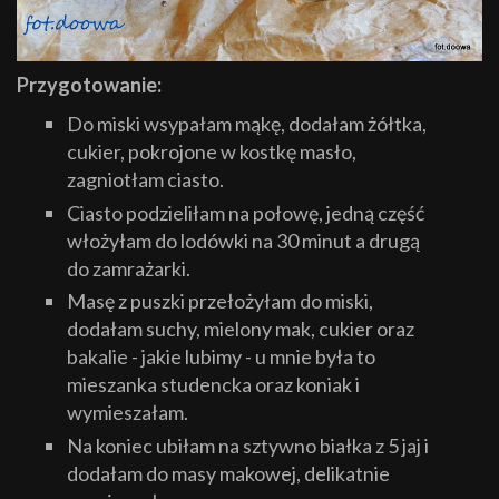
Przygotowanie:
Do miski wsypałam mąkę, dodałam żółtka,
cukier, pokrojone w kostkę masło,
zagniotłam ciasto.
Ciasto podzieliłam na połowę, jedną część
włożyłam do lodówki na 30 minut a drugą
do zamrażarki.
Masę z puszki przełożyłam do miski,
dodałam suchy, mielony mak, cukier oraz
bakalie - jakie lubimy - u mnie była to
mieszanka studencka oraz koniak i
wymieszałam.
Na koniec ubiłam na sztywno białka z 5 jaj i
dodałam do masy makowej, delikatnie