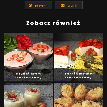
Przypnij
Wyślij
Zobacz również
Szybki krem
Sernik mocno
truskawkowy
truskawkowy