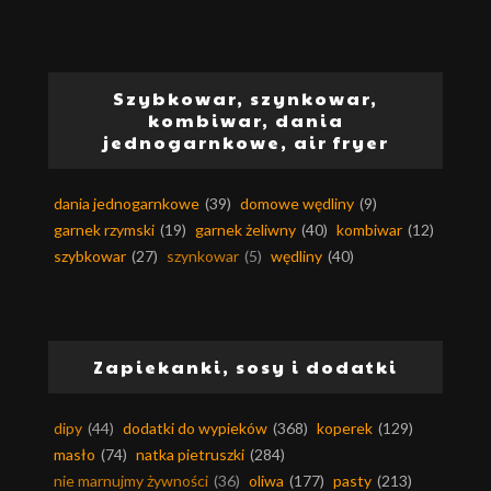
Szybkowar, szynkowar,
kombiwar, dania
jednogarnkowe, air fryer
dania jednogarnkowe
(39)
domowe wędliny
(9)
garnek rzymski
(19)
garnek żeliwny
(40)
kombiwar
(12)
szybkowar
(27)
szynkowar
(5)
wędliny
(40)
Zapiekanki, sosy i dodatki
dipy
(44)
dodatki do wypieków
(368)
koperek
(129)
masło
(74)
natka pietruszki
(284)
nie marnujmy żywności
(36)
oliwa
(177)
pasty
(213)