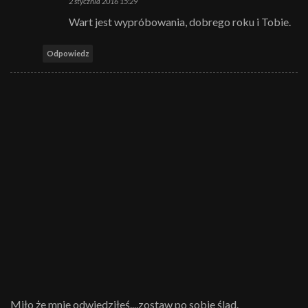
2 stycznia 2016 15:29
Wart jest wypróbowania, dobrego roku i Tobie.
Odpowiedz
Miło że mnie odwiedziłeś....zostaw po sobie ślad.