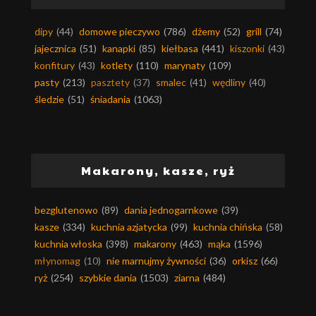
dipy
(44)
domowe pieczywo
(786)
dżemy
(52)
grill
(74)
jajecznica
(51)
kanapki
(85)
kiełbasa
(441)
kiszonki
(43)
konfitury
(43)
kotlety
(110)
marynaty
(109)
pasty
(213)
pasztety
(37)
smalec
(41)
wędliny
(40)
śledzie
(51)
śniadania
(1063)
Makarony, kasze, ryż
bezglutenowo
(89)
dania jednogarnkowe
(39)
kasze
(334)
kuchnia azjatycka
(99)
kuchnia chińska
(58)
kuchnia włoska
(398)
makarony
(463)
mąka
(1596)
młynomag
(10)
nie marnujmy żywności
(36)
orkisz
(66)
ryż
(254)
szybkie dania
(1503)
ziarna
(484)