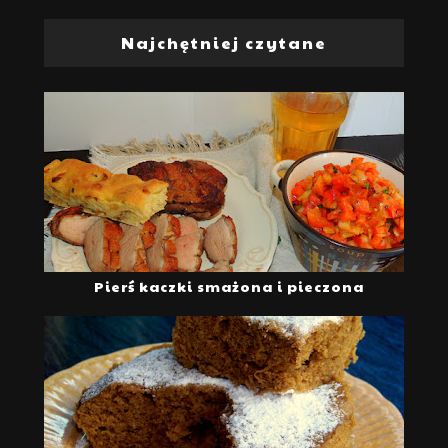
Najchętniej czytane
Pierś kaczki smażona i pieczona