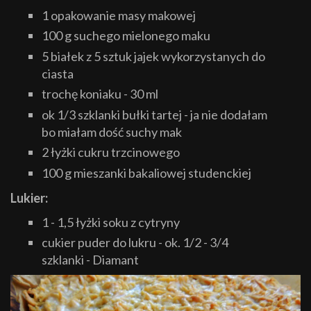
1 opakowanie masy makowej
100 g suchego mielonego maku
5 białek z 5 sztuk jajek wykorzystanych do
ciasta
trochę koniaku - 30 ml
ok 1/3 szklanki bułki tartej - ja nie dodałam
bo miałam dość suchy mak
2 łyżki cukru trzcinowego
100 g mieszanki bakaliowej studenckiej
Lukier:
1 - 1,5 łyżki soku z cytryny
cukier puder do lukru - ok. 1/2 - 3/4
szklanki - Diamant