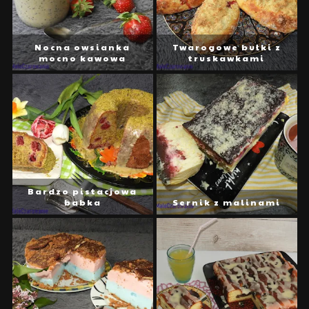
Nocna owsianka
Twarogowe bułki z
mocno kawowa
truskawkami
Bardzo pistacjowa
babka
Sernik z malinami