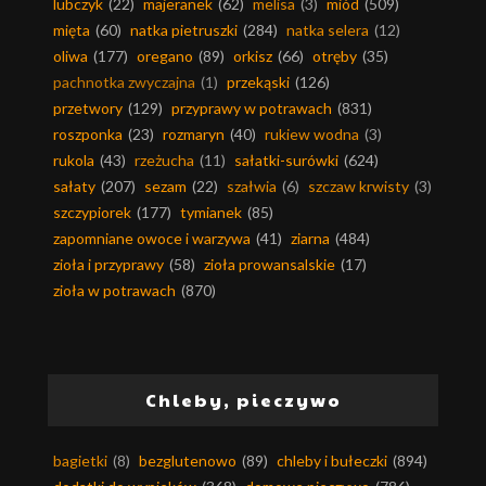
lubczyk
(22)
majeranek
(62)
melisa
(3)
miód
(509)
mięta
(60)
natka pietruszki
(284)
natka selera
(12)
oliwa
(177)
oregano
(89)
orkisz
(66)
otręby
(35)
pachnotka zwyczajna
(1)
przekąski
(126)
przetwory
(129)
przyprawy w potrawach
(831)
roszponka
(23)
rozmaryn
(40)
rukiew wodna
(3)
rukola
(43)
rzeżucha
(11)
sałatki-surówki
(624)
sałaty
(207)
sezam
(22)
szałwia
(6)
szczaw krwisty
(3)
szczypiorek
(177)
tymianek
(85)
zapomniane owoce i warzywa
(41)
ziarna
(484)
zioła i przyprawy
(58)
zioła prowansalskie
(17)
zioła w potrawach
(870)
Chleby, pieczywo
bagietki
(8)
bezglutenowo
(89)
chleby i bułeczki
(894)