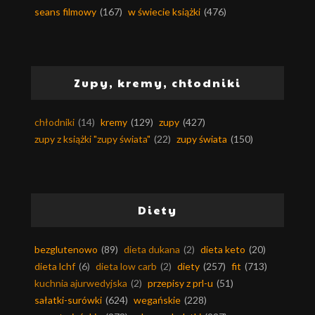
seans filmowy
(167)
w świecie książki
(476)
Zupy, kremy, chłodniki
chłodniki
(14)
kremy
(129)
zupy
(427)
zupy z książki "zupy świata"
(22)
zupy świata
(150)
Diety
bezglutenowo
(89)
dieta dukana
(2)
dieta keto
(20)
dieta lchf
(6)
dieta low carb
(2)
diety
(257)
fit
(713)
kuchnia ajurwedyjska
(2)
przepisy z prl-u
(51)
sałatki-surówki
(624)
wegańskie
(228)