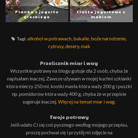
Pianka z jogurtu
Ciasto jogurtowe z
greckiego
makiem
alkohol w potrawach
,
bakalie
,
boże narodzenie
,
Tagi:
cytrusy
,
desery
,
mak
Przelicznik miar i wag
Wszystkie potrawy na blogu gotuje dla 2 osób, chyba że
napisałam inaczej. Zawsze używam w mojej kuchni szklanki
która mierzy 250 ml, kostki masła która waży 200 g i puszki
np. pomidorów która waży 400 g, chyba że w przepisie
sugeruje inaczej.
Więcej na temat miar i wag
.
Twoje potrawy
Jeśli udało Ci się coś pysznego według mojego przepisu,
proszę pochwal się i przyślij mi zdjęcie na