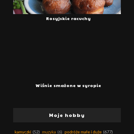
Rosyjskie racuchy
Wiśnie smażone w syropie
Moje hobby
kamyczki
(52)
muzyka
(6)
podróże małe i duże
(677)