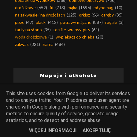
dodatki do wypieków
(368)
domowe pieczywo
(786)
drożdżowe
(652)
fit
(713)
mąka
(1596)
młynomag
(10)
na zakwasie i na drożdżach
(125)
orkisz
(66)
otręby
(35)
pizze
(47)
placki
(412)
potrawy mączne
(887)
rogale
(3)
tarty na słono
(35)
tortille-wrabsy-pity
(64)
woda drożdżowa
(1)
wypiekacz do chleba
(20)
zakwas
(321)
ziarna
(484)
Napoje i alkohole
alkohol w potrawach
(424)
herbaty
(25)
kakao
(180)
This site uses cookies from Google to deliver its services
kawa
(64)
nalewki
(61)
napoje
(162)
and to analyze traffic. Your IP address and user-agent are
shared with Google along with performance and security
napoje alkoholowe
(109)
oliwa
(177)
soki
(67)
metrics to ensure quality of service, generate usage
syropy
(52)
statistics, and to detect and address abuse.
WIĘCEJ INFORMACJI
AKCEPTUJĘ