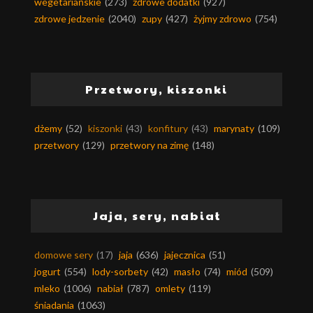
wegetariańskie
(273)
zdrowe dodatki
(927)
zdrowe jedzenie
(2040)
zupy
(427)
żyjmy zdrowo
(754)
Przetwory, kiszonki
dżemy
(52)
kiszonki
(43)
konfitury
(43)
marynaty
(109)
przetwory
(129)
przetwory na zimę
(148)
Jaja, sery, nabiał
domowe sery
(17)
jaja
(636)
jajecznica
(51)
jogurt
(554)
lody-sorbety
(42)
masło
(74)
miód
(509)
mleko
(1006)
nabiał
(787)
omlety
(119)
śniadania
(1063)