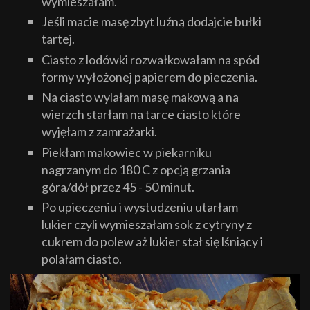
wymieszałam.
Jeśli macie masę zbyt luźną dodajcie bułki
tartej.
Ciasto z lodówki rozwałkowałam na spód
formy wyłożonej papierem do pieczenia.
Na ciasto wylałam masę makową a na
wierzch starłam na tarce ciasto które
wyjęłam z zamrażarki.
Piekłam makowiec w piekarniku
nagrzanym do 180 C z opcją grzania
góra/dół przez 45 - 50 minut.
Po upieczeniu i wystudzeniu utarłam
lukier czyli wymieszałam sok z cytryny z
cukrem do polew aż lukier stał się lśniący i
polałam ciasto.