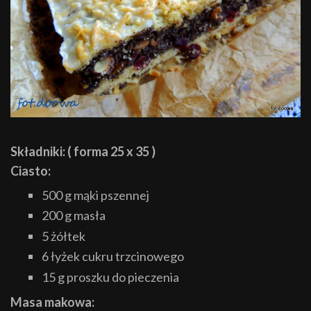
Składniki: ( forma 25 x 35 )
Ciasto:
500 g mąki pszennej
200 g masła
5 żółtek
6 łyżek cukru trzcinowego
15 g proszku do pieczenia
Masa makowa: