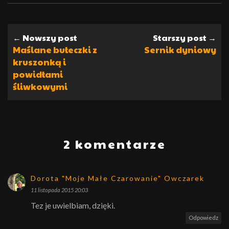
← Nowszy post
Starszy post →
Maślane bułeczki z
Sernik dyniowy
kruszonką i
powidłami
śliwkowymi
2 komentarze
Dorota "Moje Małe Czarowanie" Owczarek
11 listopada 2015 20:03
Tez je uwielbiam, dzięki.
Odpowiedz