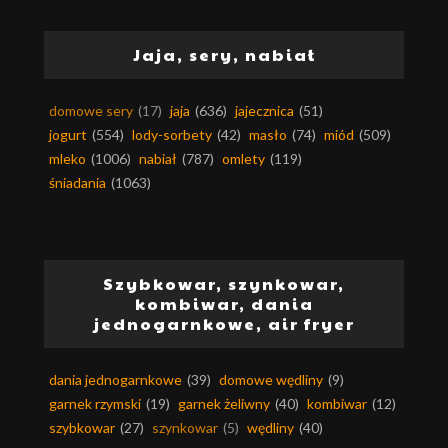
Jaja, sery, nabiał
domowe sery
(17)
jaja
(636)
jajecznica
(51)
jogurt
(554)
lody-sorbety
(42)
masło
(74)
miód
(509)
mleko
(1006)
nabiał
(787)
omlety
(119)
śniadania
(1063)
Szybkowar, szynkowar,
kombiwar, dania
jednogarnkowe, air fryer
dania jednogarnkowe
(39)
domowe wędliny
(9)
garnek rzymski
(19)
garnek żeliwny
(40)
kombiwar
(12)
szybkowar
(27)
szynkowar
(5)
wędliny
(40)