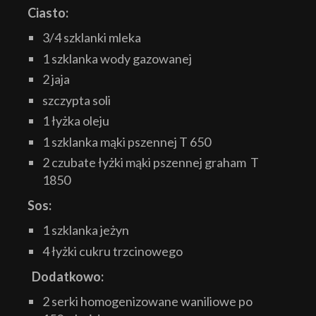
Ciasto:
3/4 szklanki mleka
1 szklanka wody gazowanej
2 jaja
szczypta soli
1 łyżka oleju
1 szklanka mąki pszennej T 650
2 czubate łyżki mąki pszennej graham T
1850
Sos:
1 szklanka jeżyn
4 łyżki cukru trzcinowego
Dodatkowo:
2 serki homogenizowane waniliowe po