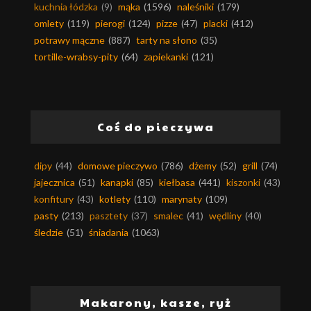
kuchnia łódzka
(9)
mąka
(1596)
naleśniki
(179)
omlety
(119)
pierogi
(124)
pizze
(47)
placki
(412)
potrawy mączne
(887)
tarty na słono
(35)
tortille-wrabsy-pity
(64)
zapiekanki
(121)
Coś do pieczywa
dipy
(44)
domowe pieczywo
(786)
dżemy
(52)
grill
(74)
jajecznica
(51)
kanapki
(85)
kiełbasa
(441)
kiszonki
(43)
konfitury
(43)
kotlety
(110)
marynaty
(109)
pasty
(213)
pasztety
(37)
smalec
(41)
wędliny
(40)
śledzie
(51)
śniadania
(1063)
Makarony, kasze, ryż