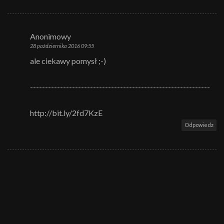
Anonimowy
28 października 2016 09:55
ale ciekawy pomysł ;-)
------------------------------------------------------------
http://bit.ly/2fd7KzE
Odpowiedz