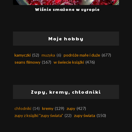
Wiśnie smażone w syropie
Moje hobby
kamyczki
(52)
muzyka
(6)
podróże małe i duże
(677)
seans filmowy
(167)
w świecie książki
(476)
Zupy, kremy, chłodniki
chłodniki
(14)
kremy
(129)
zupy
(427)
zupy z książki "zupy świata"
(22)
zupy świata
(150)