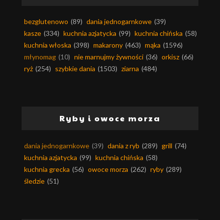
bezglutenowo
(89)
dania jednogarnkowe
(39)
kasze
(334)
kuchnia azjatycka
(99)
kuchnia chińska
(58)
kuchnia włoska
(398)
makarony
(463)
mąka
(1596)
młynomag
(10)
nie marnujmy żywności
(36)
orkisz
(66)
ryż
(254)
szybkie dania
(1503)
ziarna
(484)
Ryby i owoce morza
dania jednogarnkowe
(39)
dania z ryb
(289)
grill
(74)
kuchnia azjatycka
(99)
kuchnia chińska
(58)
kuchnia grecka
(56)
owoce morza
(262)
ryby
(289)
śledzie
(51)