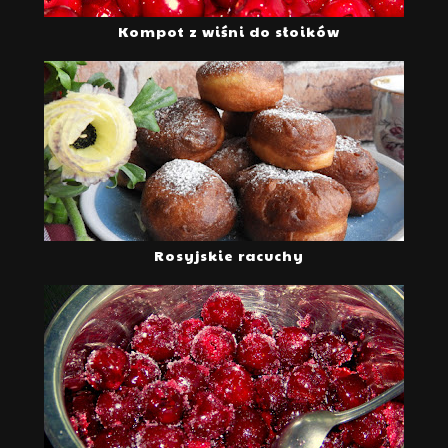
Kompot z wiśni do słoików
Rosyjskie racuchy