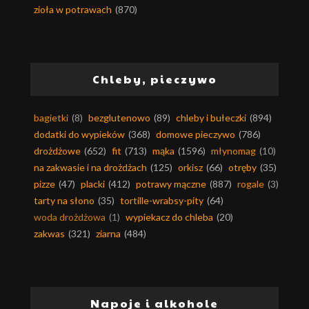
zioła w potrawach
(870)
Chleby, pieczywo
bagietki
(8)
bezglutenowo
(89)
chleby i bułeczki
(894)
dodatki do wypieków
(368)
domowe pieczywo
(786)
drożdżowe
(652)
fit
(713)
mąka
(1596)
młynomag
(10)
na zakwasie i na drożdżach
(125)
orkisz
(66)
otręby
(35)
pizze
(47)
placki
(412)
potrawy mączne
(887)
rogale
(3)
tarty na słono
(35)
tortille-wrabsy-pity
(64)
woda drożdżowa
(1)
wypiekacz do chleba
(20)
zakwas
(321)
ziarna
(484)
Napoje i alkohole