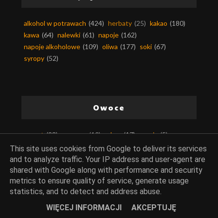
alkohol w potrawach
(424)
herbaty
(25)
kakao
(180)
kawa
(64)
nalewki
(61)
napoje
(162)
napoje alkoholowe
(109)
oliwa
(177)
soki
(67)
syropy
(52)
Owoce
agrest
(23)
ananasy
(10)
arbuz
(17)
aronia
(5)
awokado
(99)
bakalie
(370)
banany
(50)
borówki
(95)
This site uses cookies from Google to deliver its services
brzoskwinie
(76)
cytrusy
(1008)
czereśnie
(69)
and to analyze traffic. Your IP address and user-agent are
daktyle
(15)
dynia
(262)
figi
(24)
granat
(14)
shared with Google along with performance and security
metrics to ensure quality of service, generate usage
gruszki
(60)
jabłka
(297)
jagody
(58)
jeżyny
(33)
statistics, and to detect and address abuse.
kapary
(8)
karob
(19)
kasztany
(7)
kiwi
(10)
kokos
(7)
maliny
(117)
mango
(45)
marakuja
(7)
melon
(3)
WIĘCEJ INFORMACJI
AKCEPTUJĘ
morele
(36)
nektarynki
(2)
orzechy
(541)