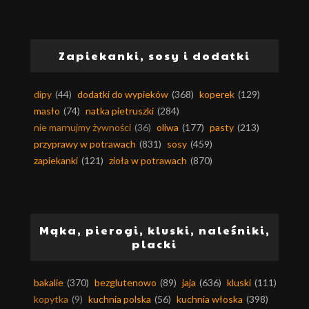
Zapiekanki, sosy i dodatki
dipy
(44)
dodatki do wypieków
(368)
koperek
(129)
masło
(74)
natka pietruszki
(284)
nie marnujmy żywności
(36)
oliwa
(177)
pasty
(213)
przyprawy w potrawach
(831)
sosy
(459)
zapiekanki
(121)
zioła w potrawach
(870)
Mąka, pierogi, kluski, naleśniki,
placki
bakalie
(370)
bezglutenowo
(89)
jaja
(636)
kluski
(111)
kopytka
(9)
kuchnia polska
(56)
kuchnia włoska
(398)