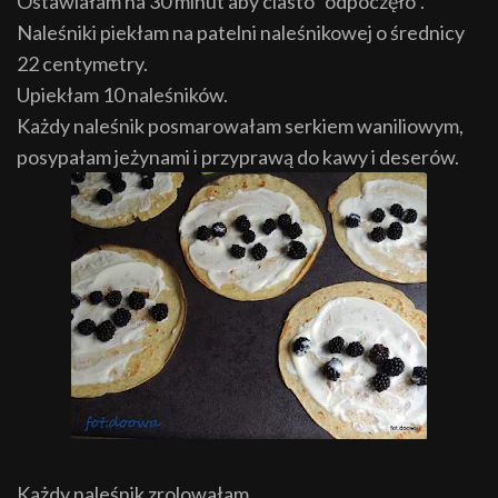
Ostawiałam na 30 minut aby ciasto "odpoczęło".
Naleśniki piekłam na patelni naleśnikowej o średnicy
22 centymetry.
Upiekłam 10 naleśników.
Każdy naleśnik posmarowałam serkiem waniliowym,
posypałam jeżynami i przyprawą do kawy i deserów.
Każdy naleśnik zrolowałam.