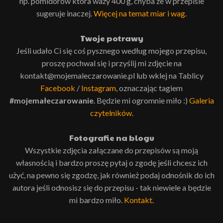
np. pomidorów która waży 400 g, chyba że w przepisie
sugeruje inaczej.
Więcej na temat miar i wag
.
Twoje potrawy
Jeśli udało Ci się coś pysznego według mojego przepisu,
proszę pochwal się i przyślij mi zdjęcie na
kontakt@mojemaleczarowanie.pl lub wklej na Tablicy
Facebook
/
Instagram
, oznaczając tagiem
#mojemałeczarowanie
. Będzie mi ogromnie miło :)
Galeria
czytelników
.
Fotografie na blogu
Wszystkie zdjęcia załączane do przepisów są moją
własnością i bardzo proszę pytaj o zgodę jeśli chcesz ich
użyć, na pewno się zgodzę, jak również podaj odnośnik do ich
autora jeśli odnosisz się do przepisu - tak niewiele a będzie
mi bardzo miło.
Kontakt
.