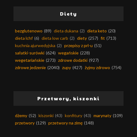
Diety
bezglutenowo
(89)
dieta dukana
(2)
dieta keto
(20)
dieta lchf
(6)
dieta low carb
(2)
diety
(257)
fit
(713)
kuchnia ajurwedyjska
(2)
przepisy z prl-u
(51)
sałatki-surówki
(624)
wegańskie
(228)
wegetariańskie
(273)
zdrowe dodatki
(927)
zdrowe jedzenie
(2040)
zupy
(427)
żyjmy zdrowo
(754)
Przetwory, kiszonki
dżemy
(52)
kiszonki
(43)
konfitury
(43)
marynaty
(109)
przetwory
(129)
przetwory na zimę
(148)