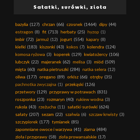
Sałatki, surówki, zioła
bazylia
(127)
chrzan
(66)
czosnek
(1464)
dipy
(44)
estragon
(8)
fit
(713)
herbaty
(25)
hyzop
(1)
imbir
(72)
jarmuż
(12)
jogurt
(554)
kapary
(8)
kiełki
(183)
kiszonki
(43)
kokos
(7)
kolendra
(124)
komosa ryżowa
(3)
koperek
(129)
kwiatożercy
(106)
lubczyk
(22)
majeranek
(62)
melisa
(3)
miód
(509)
mięta
(60)
natka pietruszki
(284)
natka selera
(12)
oliwa
(177)
oregano
(89)
orkisz
(66)
otręby
(35)
pachnotka zwyczajna
(1)
przekąski
(126)
przetwory
(129)
przyprawy w potrawach
(831)
roszponka
(23)
rozmaryn
(40)
rukiew wodna
(3)
rukola
(43)
rzeżucha
(11)
sałatki-surówki
(624)
sałaty
(207)
sezam
(22)
szałwia
(6)
szczaw krwisty
(3)
szczypiorek
(177)
tymianek
(85)
zapomniane owoce i warzywa
(41)
ziarna
(484)
zioła i przyprawy
(58)
zioła prowansalskie
(17)