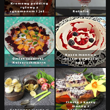
Kremowy pudding
ryżowy z
cynamonem i jeż...
Ratafia
Kasza manna z
Omlet cesarski -
musem z owoców
Kaiserschmarrn
lasu
Ciasto z kaszy
manny z
Gotowane ciasto w
borówkami -