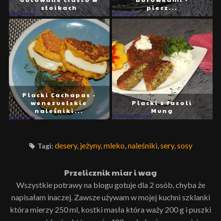
słoikach
piecz...
Placki Cachapas -
wenezuelskie
Placki z fasoli
naleśniki...
Mung
desery
,
jeżyny
,
mleko
,
naleśniki
,
sery
,
sosy
Tagi:
Przelicznik miar i wag
Wszystkie potrawy na blogu gotuje dla 2 osób, chyba że
napisałam inaczej. Zawsze używam w mojej kuchni szklanki
która mierzy 250 ml, kostki masła która waży 200 g i puszki