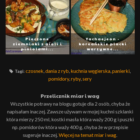
Pieczone
Yachaejeon -
ziemniaki z aioli i
koreańskie placki
piniolami...
warzywne...
czosnek
,
dania z ryb
,
kuchnia węgierska
,
panierki
,
Tagi:
pomidory
,
ryby
,
sery
Przelicznik miar i wag
Wszystkie potrawy na blogu gotuje dla 2 osób, chyba że
napisałam inaczej. Zawsze używam w mojej kuchni szklanki
która mierzy 250 ml, kostki masła która waży 200 g i puszki
np. pomidorów która waży 400 g, chyba że w przepisie
sugeruje inaczej.
Więcej na temat miar i wag
.