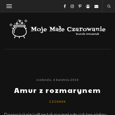
niedziela, 6 kwietnia 2014
Amur z rozmarynem
CZOSNEK
Dawno już nie jadłam tak pysznej ryby jak ten piękny