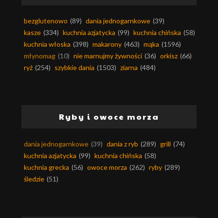
bezglutenowo
(89)
dania jednogarnkowe
(39)
kasze
(334)
kuchnia azjatycka
(99)
kuchnia chińska
(58)
kuchnia włoska
(398)
makarony
(463)
mąka
(1596)
młynomag
(10)
nie marnujmy żywności
(36)
orkisz
(66)
ryż
(254)
szybkie dania
(1503)
ziarna
(484)
Ryby i owoce morza
dania jednogarnkowe
(39)
dania z ryb
(289)
grill
(74)
kuchnia azjatycka
(99)
kuchnia chińska
(58)
kuchnia grecka
(56)
owoce morza
(262)
ryby
(289)
śledzie
(51)