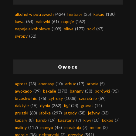
alkohol w potrawach
(424)
herbaty
(25)
kakao
(180)
kawa
(64)
nalewki
(61)
napoje
(162)
napoje alkoholowe
(109)
oliwa
(177)
soki
(67)
syropy
(52)
Owoce
agrest
(23)
ananasy
(10)
arbuz
(17)
aronia
(5)
awokado
(99)
bakalie
(370)
banany
(50)
borówki
(95)
brzoskwinie
(76)
cytrusy
(1008)
czereśnie
(69)
daktyle
(15)
dynia
(262)
figi
(24)
granat
(14)
gruszki
(60)
jabłka
(297)
jagody
(58)
jeżyny
(33)
kapary
(8)
karob
(19)
kasztany
(7)
kiwi
(10)
kokos
(7)
maliny
(117)
mango
(45)
marakuja
(7)
melon
(3)
morele
(36)
nektarynki
(2)
orzechy
(541)