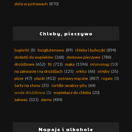
zioła w potrawach
(870)
Chleby, pieczywo
bagietki
(8)
bezglutenowo
(89)
chleby i bułeczki
(894)
dodatki do wypieków
(368)
domowe pieczywo
(786)
drożdżowe
(652)
fit
(713)
mąka
(1596)
młynomag
(10)
na zakwasie i na drożdżach
(125)
orkisz
(66)
otręby
(35)
pizze
(47)
placki
(412)
potrawy mączne
(887)
rogale
(3)
tarty na słono
(35)
tortille-wrabsy-pity
(64)
woda drożdżowa
(1)
wypiekacz do chleba
(20)
zakwas
(321)
ziarna
(484)
Napoje i alkohole