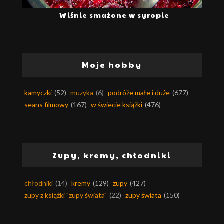
Wiśnie smażone w syropie
Moje hobby
kamyczki
(52)
muzyka
(6)
podróże małe i duże
(677)
seans filmowy
(167)
w świecie książki
(476)
Zupy, kremy, chłodniki
chłodniki
(14)
kremy
(129)
zupy
(427)
zupy z książki "zupy świata"
(22)
zupy świata
(150)