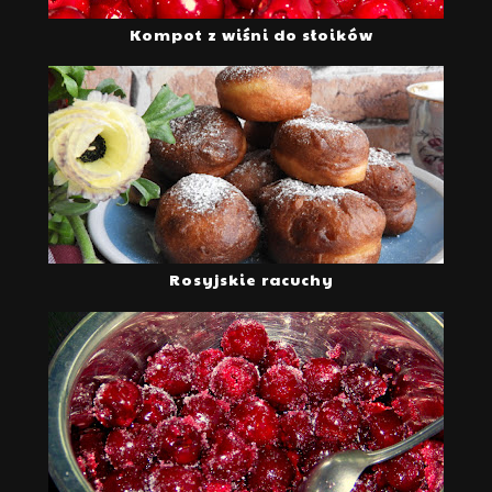
Kompot z wiśni do słoików
Rosyjskie racuchy