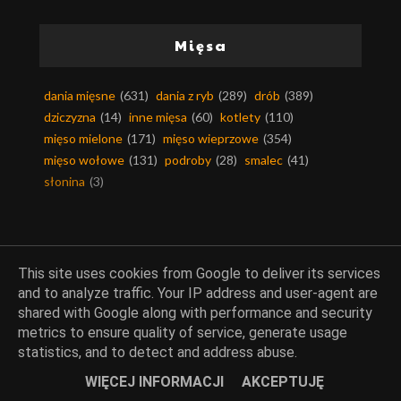
Mięsa
dania mięsne
(631)
dania z ryb
(289)
drób
(389)
dziczyzna
(14)
inne mięsa
(60)
kotlety
(110)
mięso mielone
(171)
mięso wieprzowe
(354)
mięso wołowe
(131)
podroby
(28)
smalec
(41)
słonina
(3)
Kuchnie świata
This site uses cookies from Google to deliver its services
and to analyze traffic. Your IP address and user-agent are
shared with Google along with performance and security
kuchnia arabska
(49)
kuchnia afryki
(6)
metrics to ensure quality of service, generate usage
kuchnia ajurwedyjska
(2)
kuchnia alaski
(1)
statistics, and to detect and address abuse.
kuchnia algierska
(2)
kuchnia amerykańska
(36)
WIĘCEJ INFORMACJI
AKCEPTUJĘ
kuchnia andaluzji
(13)
kuchnia angielska
(24)