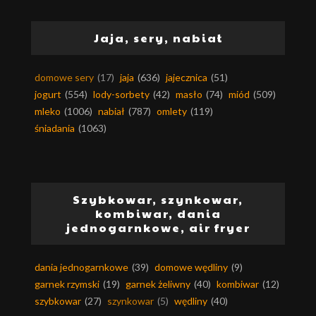
Jaja, sery, nabiał
domowe sery
(17)
jaja
(636)
jajecznica
(51)
jogurt
(554)
lody-sorbety
(42)
masło
(74)
miód
(509)
mleko
(1006)
nabiał
(787)
omlety
(119)
śniadania
(1063)
Szybkowar, szynkowar,
kombiwar, dania
jednogarnkowe, air fryer
dania jednogarnkowe
(39)
domowe wędliny
(9)
garnek rzymski
(19)
garnek żeliwny
(40)
kombiwar
(12)
szybkowar
(27)
szynkowar
(5)
wędliny
(40)