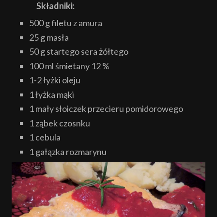
Składniki:
500 g filetu z amura
25 g masła
50 g startego sera żółtego
100 ml śmietany 12 %
1-2 łyżki oleju
1 łyżka mąki
1 mały słoiczek przecieru pomidorowego
1 ząbek czosnku
1 cebula
1 gałązka rozmarynu