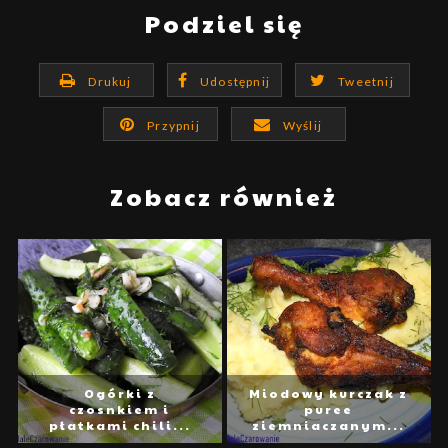
Podziel się
Drukuj
Udostępnij
Tweetnij
Przypnij
Wyślij
Zobacz również
Ogórki z
Miodowy kurczak z
czosnkiem i
puree
płatkami chili...
ziemniaczanym...