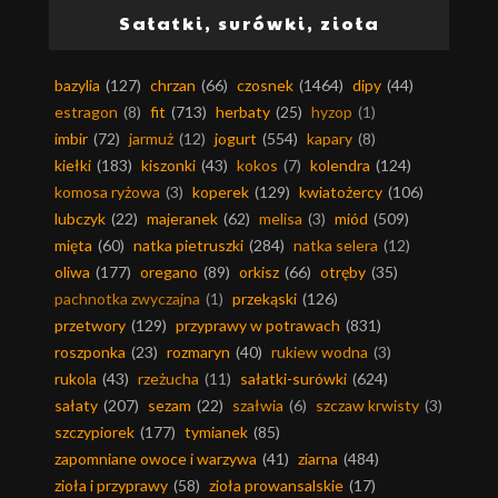
Sałatki, surówki, zioła
bazylia
(127)
chrzan
(66)
czosnek
(1464)
dipy
(44)
estragon
(8)
fit
(713)
herbaty
(25)
hyzop
(1)
imbir
(72)
jarmuż
(12)
jogurt
(554)
kapary
(8)
kiełki
(183)
kiszonki
(43)
kokos
(7)
kolendra
(124)
komosa ryżowa
(3)
koperek
(129)
kwiatożercy
(106)
lubczyk
(22)
majeranek
(62)
melisa
(3)
miód
(509)
mięta
(60)
natka pietruszki
(284)
natka selera
(12)
oliwa
(177)
oregano
(89)
orkisz
(66)
otręby
(35)
pachnotka zwyczajna
(1)
przekąski
(126)
przetwory
(129)
przyprawy w potrawach
(831)
roszponka
(23)
rozmaryn
(40)
rukiew wodna
(3)
rukola
(43)
rzeżucha
(11)
sałatki-surówki
(624)
sałaty
(207)
sezam
(22)
szałwia
(6)
szczaw krwisty
(3)
szczypiorek
(177)
tymianek
(85)
zapomniane owoce i warzywa
(41)
ziarna
(484)
zioła i przyprawy
(58)
zioła prowansalskie
(17)