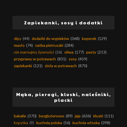
Zapiekanki, sosy i dodatki
dipy
(44)
dodatki do wypieków
(368)
koperek
(129)
masło
(74)
natka pietruszki
(284)
nie marnujmy żywności
(36)
oliwa
(177)
pasty
(213)
przyprawy w potrawach
(831)
sosy
(459)
zapiekanki
(121)
zioła w potrawach
(870)
Mąka, pierogi, kluski, naleśniki,
placki
bakalie
(370)
bezglutenowo
(89)
jaja
(636)
kluski
(111)
kopytka
(9)
kuchnia polska
(56)
kuchnia włoska
(398)