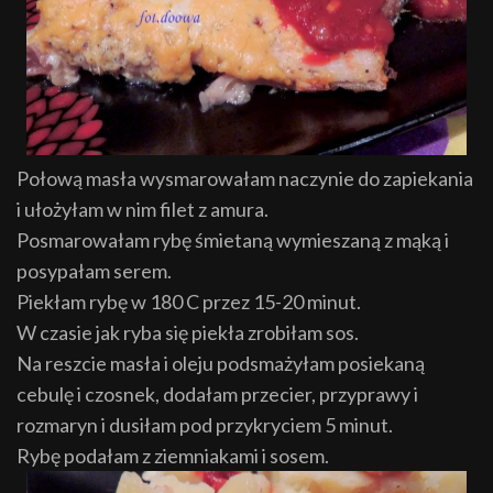
Połową masła wysmarowałam naczynie do zapiekania
i ułożyłam w nim filet z amura.
Posmarowałam rybę śmietaną wymieszaną z mąką i
posypałam serem.
Piekłam rybę w 180 C przez 15-20 minut.
W czasie jak ryba się piekła zrobiłam sos.
Na reszcie masła i oleju podsmażyłam posiekaną
cebulę i czosnek, dodałam przecier, przyprawy i
rozmaryn i dusiłam pod przykryciem 5 minut.
Rybę podałam z ziemniakami i sosem.