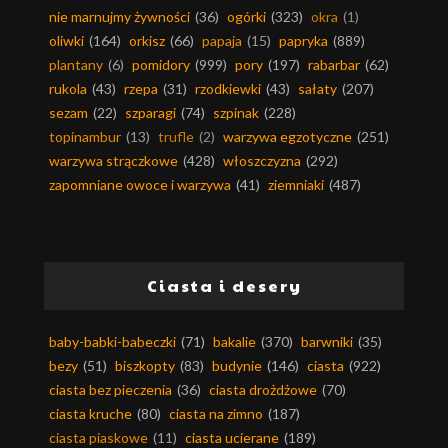
nie marnujmy żywności
(36)
ogórki
(323)
okra
(1)
oliwki
(164)
orkisz
(66)
papaja
(15)
papryka
(889)
plantany
(6)
pomidory
(999)
pory
(197)
rabarbar
(62)
rukola
(43)
rzepa
(31)
rzodkiewki
(43)
sałaty
(207)
sezam
(22)
szparagi
(74)
szpinak
(228)
topinambur
(13)
trufle
(2)
warzywa egzotyczne
(251)
warzywa strączkowe
(428)
włoszczyzna
(292)
zapomniane owoce i warzywa
(41)
ziemniaki
(487)
Ciasta i desery
baby-babki-babeczki
(71)
bakalie
(370)
barwniki
(35)
bezy
(51)
biszkopty
(83)
budynie
(146)
ciasta
(922)
ciasta bez pieczenia
(36)
ciasta drożdżowe
(70)
ciasta kruche
(80)
ciasta na zimno
(187)
ciasta piaskowe
(11)
ciasta ucierane
(189)