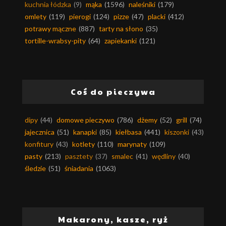
kuchnia łódzka
(9)
mąka
(1596)
naleśniki
(179)
omlety
(119)
pierogi
(124)
pizze
(47)
placki
(412)
potrawy mączne
(887)
tarty na słono
(35)
tortille-wrabsy-pity
(64)
zapiekanki
(121)
Coś do pieczywa
dipy
(44)
domowe pieczywo
(786)
dżemy
(52)
grill
(74)
jajecznica
(51)
kanapki
(85)
kiełbasa
(441)
kiszonki
(43)
konfitury
(43)
kotlety
(110)
marynaty
(109)
pasty
(213)
pasztety
(37)
smalec
(41)
wędliny
(40)
śledzie
(51)
śniadania
(1063)
Makarony, kasze, ryż