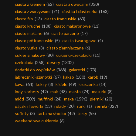
ciasta z kremem
(62)
ciasta z owocami
(350)
ciasta z warzywami
(71)
ciastka i ciasteczka
(163)
ciasto filo
(13)
ciasto francuskie
(63)
ciasto kruche
(108)
ciasto makaronowe
(11)
ciasto maślane
(6)
ciasto parzone
(17)
ciasto półfrancuskie
(5)
ciasto twarogowe
(4)
ciasto yufka
(3)
ciasto ziemniaczane
(6)
cukier smakowy
(80)
cukierki-czekoladki
(11)
czekolada
(258)
desery
(1332)
dodatki do wypieków
(368)
galaretki
(173)
jabłeczniki-szarlotki
(67)
kakao
(180)
karob
(19)
kawa
(64)
keksy
(8)
kisiele
(49)
kruszonka
(14)
lody-sorbety
(42)
mak
(48)
masło
(74)
mazurki
(8)
miód
(509)
muffinki
(24)
mąka
(1596)
pierniki
(20)
pączki i faworki
(13)
rolady
(20)
rurki
(1)
serniki
(327)
suflety
(3)
tarta na słodko
(42)
torty
(55)
weekendowa cukiernia
(6)