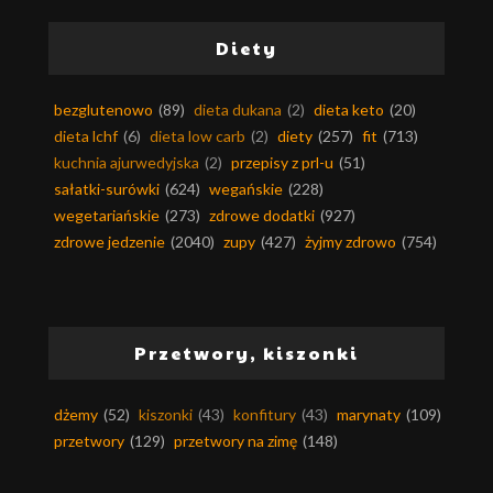
Diety
bezglutenowo
(89)
dieta dukana
(2)
dieta keto
(20)
dieta lchf
(6)
dieta low carb
(2)
diety
(257)
fit
(713)
kuchnia ajurwedyjska
(2)
przepisy z prl-u
(51)
sałatki-surówki
(624)
wegańskie
(228)
wegetariańskie
(273)
zdrowe dodatki
(927)
zdrowe jedzenie
(2040)
zupy
(427)
żyjmy zdrowo
(754)
Przetwory, kiszonki
dżemy
(52)
kiszonki
(43)
konfitury
(43)
marynaty
(109)
przetwory
(129)
przetwory na zimę
(148)