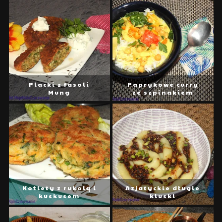
Placki z fasoli
Paprykowe curry
Mung
ze szpinakiem
Kotlety z rukolą i
Azjatyckie długie
kuskusem
kluski