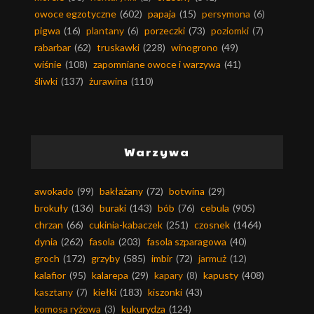
owoce egzotyczne
(602)
papaja
(15)
persymona
(6)
pigwa
(16)
plantany
(6)
porzeczki
(73)
poziomki
(7)
rabarbar
(62)
truskawki
(228)
winogrono
(49)
wiśnie
(108)
zapomniane owoce i warzywa
(41)
śliwki
(137)
żurawina
(110)
Warzywa
awokado
(99)
bakłażany
(72)
botwina
(29)
brokuły
(136)
buraki
(143)
bób
(76)
cebula
(905)
chrzan
(66)
cukinia-kabaczek
(251)
czosnek
(1464)
dynia
(262)
fasola
(203)
fasola szparagowa
(40)
groch
(172)
grzyby
(585)
imbir
(72)
jarmuż
(12)
kalafior
(95)
kalarepa
(29)
kapary
(8)
kapusty
(408)
kasztany
(7)
kiełki
(183)
kiszonki
(43)
komosa ryżowa
(3)
kukurydza
(124)