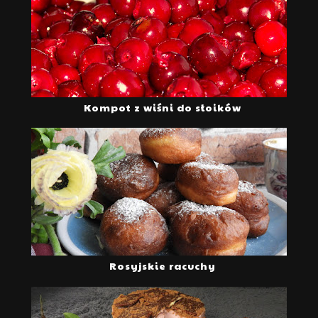
Kompot z wiśni do słoików
Rosyjskie racuchy