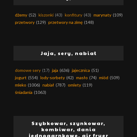
dżemy
(52)
kiszonki
(43)
konfitury
(43)
marynaty
(109)
przetwory
(129)
przetwory na zimę
(148)
Jaja, sery, nabiał
domowe sery
(17)
jaja
(636)
jajecznica
(51)
jogurt
(554)
lody-sorbety
(42)
masło
(74)
miód
(509)
mleko
(1006)
nabiał
(787)
omlety
(119)
śniadania
(1063)
Szybkowar, szynkowar,
kombiwar, dania
jednogarnkowe, air fryer