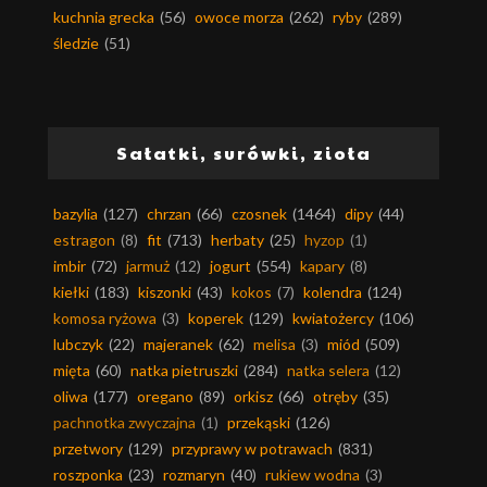
kuchnia grecka
(56)
owoce morza
(262)
ryby
(289)
śledzie
(51)
Sałatki, surówki, zioła
bazylia
(127)
chrzan
(66)
czosnek
(1464)
dipy
(44)
estragon
(8)
fit
(713)
herbaty
(25)
hyzop
(1)
imbir
(72)
jarmuż
(12)
jogurt
(554)
kapary
(8)
kiełki
(183)
kiszonki
(43)
kokos
(7)
kolendra
(124)
komosa ryżowa
(3)
koperek
(129)
kwiatożercy
(106)
lubczyk
(22)
majeranek
(62)
melisa
(3)
miód
(509)
mięta
(60)
natka pietruszki
(284)
natka selera
(12)
oliwa
(177)
oregano
(89)
orkisz
(66)
otręby
(35)
pachnotka zwyczajna
(1)
przekąski
(126)
przetwory
(129)
przyprawy w potrawach
(831)
roszponka
(23)
rozmaryn
(40)
rukiew wodna
(3)