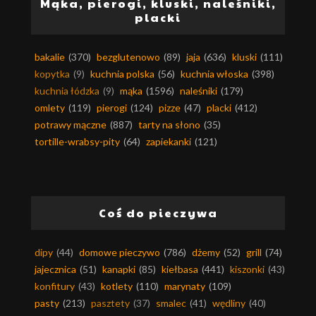
Mąka, pierogi, kluski, naleśniki,
placki
bakalie
(370)
bezglutenowo
(89)
jaja
(636)
kluski
(111)
kopytka
(9)
kuchnia polska
(56)
kuchnia włoska
(398)
kuchnia łódzka
(9)
mąka
(1596)
naleśniki
(179)
omlety
(119)
pierogi
(124)
pizze
(47)
placki
(412)
potrawy mączne
(887)
tarty na słono
(35)
tortille-wrabsy-pity
(64)
zapiekanki
(121)
Coś do pieczywa
dipy
(44)
domowe pieczywo
(786)
dżemy
(52)
grill
(74)
jajecznica
(51)
kanapki
(85)
kiełbasa
(441)
kiszonki
(43)
konfitury
(43)
kotlety
(110)
marynaty
(109)
pasty
(213)
pasztety
(37)
smalec
(41)
wędliny
(40)