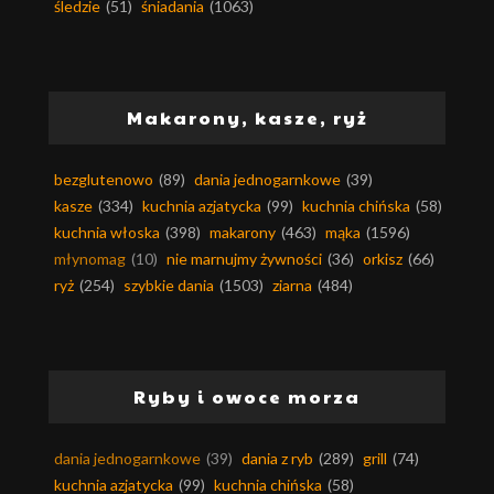
śledzie
(51)
śniadania
(1063)
Makarony, kasze, ryż
bezglutenowo
(89)
dania jednogarnkowe
(39)
kasze
(334)
kuchnia azjatycka
(99)
kuchnia chińska
(58)
kuchnia włoska
(398)
makarony
(463)
mąka
(1596)
młynomag
(10)
nie marnujmy żywności
(36)
orkisz
(66)
ryż
(254)
szybkie dania
(1503)
ziarna
(484)
Ryby i owoce morza
dania jednogarnkowe
(39)
dania z ryb
(289)
grill
(74)
kuchnia azjatycka
(99)
kuchnia chińska
(58)