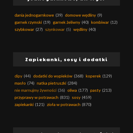
dania jednogarnkowe
(39)
domowe wędliny
(9)
garnek rzymski
(19)
garnek żeliwny
(40)
kombiwar
(12)
szybkowar
(27)
szynkowar
(5)
wędliny
(40)
Zapiekanki, sosy i dodatki
dipy
(44)
dodatki do wypieków
(368)
koperek
(129)
masło
(74)
natka pietruszki
(284)
nie marnujmy żywności
(36)
oliwa
(177)
pasty
(213)
przyprawy w potrawach
(831)
sosy
(459)
zapiekanki
(121)
zioła w potrawach
(870)