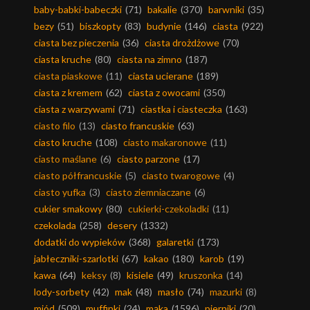
baby-babki-babeczki
(71)
bakalie
(370)
barwniki
(35)
bezy
(51)
biszkopty
(83)
budynie
(146)
ciasta
(922)
ciasta bez pieczenia
(36)
ciasta drożdżowe
(70)
ciasta kruche
(80)
ciasta na zimno
(187)
ciasta piaskowe
(11)
ciasta ucierane
(189)
ciasta z kremem
(62)
ciasta z owocami
(350)
ciasta z warzywami
(71)
ciastka i ciasteczka
(163)
ciasto filo
(13)
ciasto francuskie
(63)
ciasto kruche
(108)
ciasto makaronowe
(11)
ciasto maślane
(6)
ciasto parzone
(17)
ciasto półfrancuskie
(5)
ciasto twarogowe
(4)
ciasto yufka
(3)
ciasto ziemniaczane
(6)
cukier smakowy
(80)
cukierki-czekoladki
(11)
czekolada
(258)
desery
(1332)
dodatki do wypieków
(368)
galaretki
(173)
jabłeczniki-szarlotki
(67)
kakao
(180)
karob
(19)
kawa
(64)
keksy
(8)
kisiele
(49)
kruszonka
(14)
lody-sorbety
(42)
mak
(48)
masło
(74)
mazurki
(8)
miód
(509)
muffinki
(24)
mąka
(1596)
pierniki
(20)