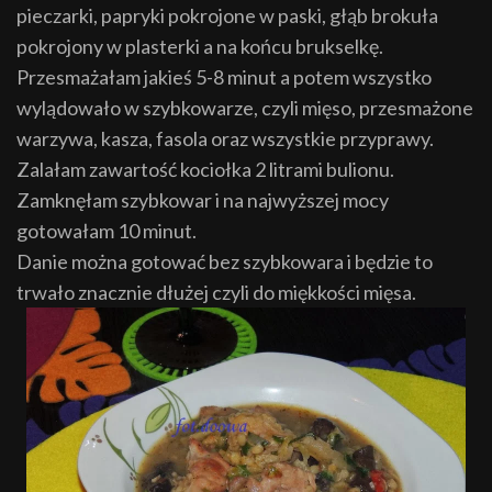
pieczarki, papryki pokrojone w paski, głąb brokuła
pokrojony w plasterki a na końcu brukselkę.
Przesmażałam jakieś 5-8 minut a potem wszystko
wylądowało w szybkowarze, czyli mięso, przesmażone
warzywa, kasza, fasola oraz wszystkie przyprawy.
Zalałam zawartość kociołka 2 litrami bulionu.
Zamknęłam szybkowar i na najwyższej mocy
gotowałam 10 minut.
Danie można gotować bez szybkowara i będzie to
trwało znacznie dłużej czyli do miękkości mięsa.