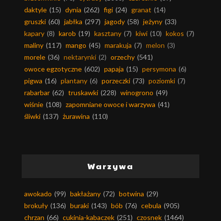
daktyle
(15)
dynia
(262)
figi
(24)
granat
(14)
gruszki
(60)
jabłka
(297)
jagody
(58)
jeżyny
(33)
kapary
(8)
karob
(19)
kasztany
(7)
kiwi
(10)
kokos
(7)
maliny
(117)
mango
(45)
marakuja
(7)
melon
(3)
morele
(36)
nektarynki
(2)
orzechy
(541)
owoce egzotyczne
(602)
papaja
(15)
persymona
(6)
pigwa
(16)
plantany
(6)
porzeczki
(73)
poziomki
(7)
rabarbar
(62)
truskawki
(228)
winogrono
(49)
wiśnie
(108)
zapomniane owoce i warzywa
(41)
śliwki
(137)
żurawina
(110)
Warzywa
awokado
(99)
bakłażany
(72)
botwina
(29)
brokuły
(136)
buraki
(143)
bób
(76)
cebula
(905)
chrzan
(66)
cukinia-kabaczek
(251)
czosnek
(1464)