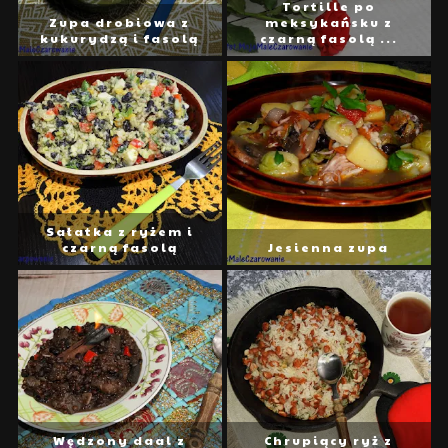
Tortille po
Zupa drobiowa z
meksykańsku z
kukurydzą i fasolą
czarną fasolą ...
Sałatka z ryżem i
czarną fasolą
Jesienna zupa
Wędzony daal z
Chrupiący ryż z