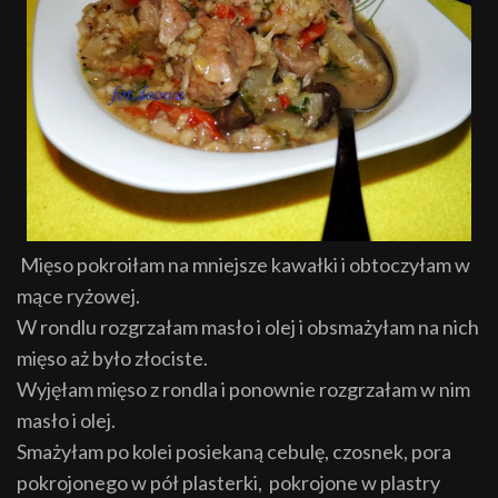
Mięso pokroiłam na mniejsze kawałki i obtoczyłam w
mące ryżowej.
W rondlu rozgrzałam masło i olej i obsmażyłam na nich
mięso aż było złociste.
Wyjęłam mięso z rondla i ponownie rozgrzałam w nim
masło i olej.
Smażyłam po kolei posiekaną cebulę, czosnek, pora
pokrojonego w pół plasterki, pokrojone w plastry