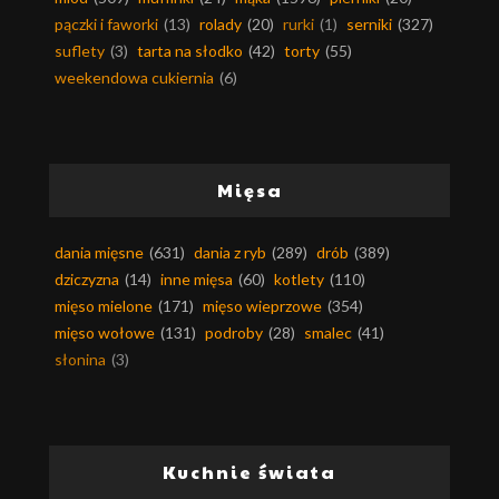
pączki i faworki
(13)
rolady
(20)
rurki
(1)
serniki
(327)
suflety
(3)
tarta na słodko
(42)
torty
(55)
weekendowa cukiernia
(6)
Mięsa
dania mięsne
(631)
dania z ryb
(289)
drób
(389)
dziczyzna
(14)
inne mięsa
(60)
kotlety
(110)
mięso mielone
(171)
mięso wieprzowe
(354)
mięso wołowe
(131)
podroby
(28)
smalec
(41)
słonina
(3)
Kuchnie świata