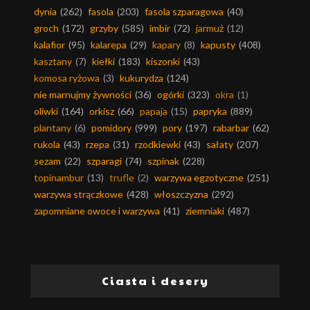
dynia
(262)
fasola
(203)
fasola szparagowa
(40)
groch
(172)
grzyby
(585)
imbir
(72)
jarmuż
(12)
kalafior
(95)
kalarepa
(29)
kapary
(8)
kapusty
(408)
kasztany
(7)
kiełki
(183)
kiszonki
(43)
komosa ryżowa
(3)
kukurydza
(124)
nie marnujmy żywności
(36)
ogórki
(323)
okra
(1)
oliwki
(164)
orkisz
(66)
papaja
(15)
papryka
(889)
plantany
(6)
pomidory
(999)
pory
(197)
rabarbar
(62)
rukola
(43)
rzepa
(31)
rzodkiewki
(43)
sałaty
(207)
sezam
(22)
szparagi
(74)
szpinak
(228)
topinambur
(13)
trufle
(2)
warzywa egzotyczne
(251)
warzywa strączkowe
(428)
włoszczyzna
(292)
zapomniane owoce i warzywa
(41)
ziemniaki
(487)
Ciasta i desery