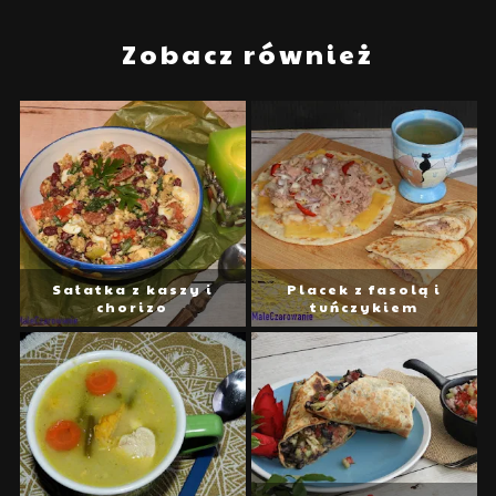
Zobacz również
Sałatka z kaszy i
Placek z fasolą i
chorizo
tuńczykiem