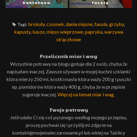
bakłażana
fasolą
brokuły
,
czosnek
,
dania mięsne
,
fasola
,
grzyby
,
Tagi:
kapusty
,
kasze
,
mięso wieprzowe
,
papryka
,
warzywa
strączkowe
Przelicznik miar i wag
Wszystkie potrawy na blogu gotuje dla 2 osób, chyba że
napisałam inaczej. Zawsze używam w mojej kuchni szklanki
która mierzy 250 ml, kostki masła która waży 200 g i puszki
np. pomidorów która waży 400 g, chyba że w przepisie
sugeruje inaczej.
Więcej na temat miar i wag
.
Twoje potrawy
Jeśli udało Ci się coś pysznego według mojego przepisu,
proszę pochwal się i przyślij mi zdjęcie na
kontakt@mojemaleczarowanie.pl lub wklej na Tablicy