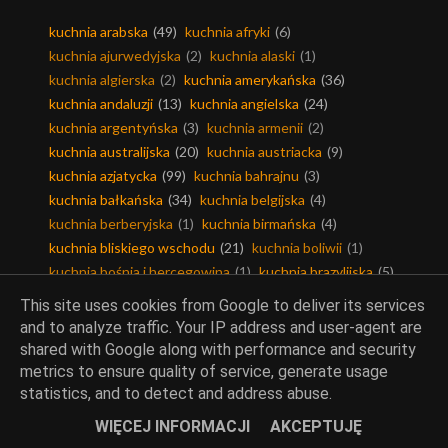
kuchnia arabska
(49)
kuchnia afryki
(6)
kuchnia ajurwedyjska
(2)
kuchnia alaski
(1)
kuchnia algierska
(2)
kuchnia amerykańska
(36)
kuchnia andaluzji
(13)
kuchnia angielska
(24)
kuchnia argentyńska
(3)
kuchnia armenii
(2)
kuchnia australijska
(20)
kuchnia austriacka
(9)
kuchnia azjatycka
(99)
kuchnia bahrajnu
(3)
kuchnia bałkańska
(34)
kuchnia belgijska
(4)
kuchnia berberyjska
(1)
kuchnia birmańska
(4)
kuchnia bliskiego wschodu
(21)
kuchnia boliwii
(1)
kuchnia bośnia i hercegowina
(1)
kuchnia brazylijska
(5)
kuchnia bułgarska
(11)
kuchnia chińska
(58)
This site uses cookies from Google to deliver its services
kuchnia chorwacka
(11)
kuchnia czarnogóry
(2)
and to analyze traffic. Your IP address and user-agent are
kuchnia czeska
(7)
kuchnia duńska
(6)
shared with Google along with performance and security
kuchnia egipska
(5)
kuchnia ekwadoru
(1)
metrics to ensure quality of service, generate usage
kuchnia filipin
(3)
kuchnia fińska
(5)
statistics, and to detect and address abuse.
kuchnia francuska
(87)
kuchnia grecka
(56)
WIĘCEJ INFORMACJI
AKCEPTUJĘ
kuchnia gruzińska
(17)
kuchnia hawajska
(1)