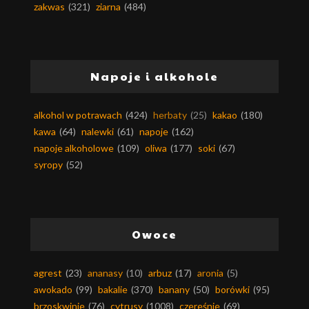
zakwas
(321)
ziarna
(484)
Napoje i alkohole
alkohol w potrawach
(424)
herbaty
(25)
kakao
(180)
kawa
(64)
nalewki
(61)
napoje
(162)
napoje alkoholowe
(109)
oliwa
(177)
soki
(67)
syropy
(52)
Owoce
agrest
(23)
ananasy
(10)
arbuz
(17)
aronia
(5)
awokado
(99)
bakalie
(370)
banany
(50)
borówki
(95)
brzoskwinie
(76)
cytrusy
(1008)
czereśnie
(69)