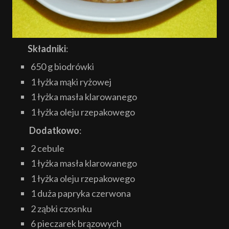
Składniki
:
650 g biodrówki
1 łyżka mąki ryżowej
1 łyżka masła klarowanego
1 łyżka oleju rzepakowego
Dodatkowo
:
2 cebule
1 łyżka masła klarowanego
1 łyżka oleju rzepakowego
1 duża papryka czerwona
2 ząbki czosnku
6 pieczarek brązowych