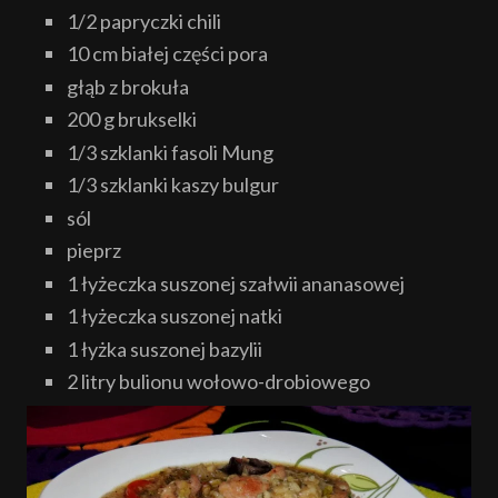
1/2 papryczki chili
10 cm białej części pora
głąb z brokuła
200 g brukselki
1/3 szklanki fasoli Mung
1/3 szklanki kaszy bulgur
sól
pieprz
1 łyżeczka suszonej szałwii ananasowej
1 łyżeczka suszonej natki
1 łyżka suszonej bazylii
2 litry bulionu wołowo-drobiowego