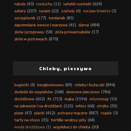
rukola
(43)
rzeżucha
(11)
sałatki-surówki
(624)
sałaty
(207)
sezam
(22)
szałwia
(6)
szczaw krwisty
(3)
szczypiorek
(177)
tymianek
(85)
zapomniane owoce i warzywa
(41)
ziarna
(484)
zioła i przyprawy
(58)
zioła prowansalskie
(17)
zioła w potrawach
(870)
Chleby, pieczywo
bagietki
(8)
bezglutenowo
(89)
chleby i bułeczki
(894)
dodatki do wypieków
(368)
domowe pieczywo
(786)
drożdżowe
(652)
fit
(713)
mąka
(1596)
młynomag
(10)
na zakwasie i na drożdżach
(125)
orkisz
(66)
otręby
(35)
pizze
(47)
placki
(412)
potrawy mączne
(887)
rogale
(3)
tarty na słono
(35)
tortille-wrabsy-pity
(64)
woda drożdżowa
(1)
wypiekacz do chleba
(20)