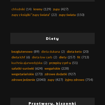
chłodniki
(14)
kremy
(129)
zupy
(427)
zupy z książki "zupy świata"
(22)
zupy świata
(150)
Diety
bezglutenowo
(89)
dieta dukana
(2)
dieta keto
(20)
dieta lchf
(6)
dieta low carb
(2)
diety
(257)
fit
(713)
kuchnia ajurwedyjska
(2)
przepisy z prl-u
(51)
sałatki-surówki
(624)
wegańskie
(228)
wegetariańskie
(273)
zdrowe dodatki
(927)
zdrowe jedzenie
(2040)
zupy
(427)
żyjmy zdrowo
(754)
Przetwory, kiszonki