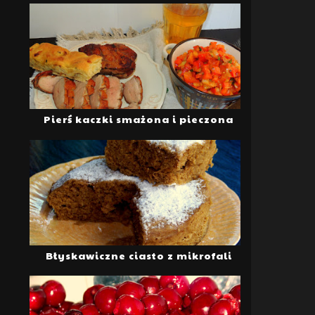
Pierś kaczki smażona i pieczona
Błyskawiczne ciasto z mikrofali