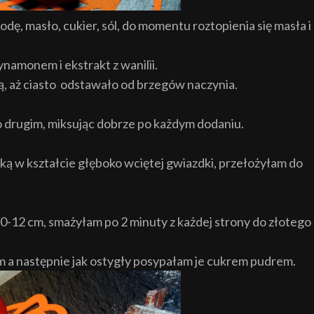
ę, masło, cukier, sól, do momentu roztopienia się masła i
amonem i ekstrakt z wanilii.
ą, aż ciasto odstawało od brzegów naczynia.
o drugim, miksując dobrze po każdym dodaniu.
ą w kształcie głęboko wciętej gwiazdki, przełożyłam do
0-12 cm, smażyłam po 2 minuty z każdej strony do złotego
 a następnie jak ostygły posypałam je cukrem pudrem.