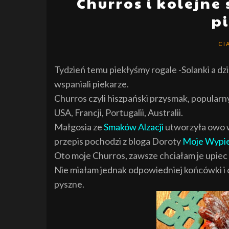
Churros i kolejne
p
CI
Tydzień temu piekłyśmy
rogale -Solanki a dz
wspaniali piekarze.
Churros czyli
hiszpański przysmak, popularny
USA, Francji, Portugalii, Australii.
Małgosia ze
Smaków Alzacji
utworzyła owo w
przepis pochodzi z bloga Doroty
Moje Wypie
Oto moje Churros, zawsze chciałam je upiec i
Nie miałam jednak odpowiedniej końcówki i d
pyszne.