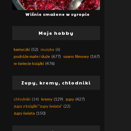
Wiśnie smażone w syropie
Moje hobby
kamyczki
(52)
muzyka
(6)
podróże małe i duże
(677)
seans filmowy
(167)
w świecie książki
(476)
Zupy, kremy, chłodniki
chłodniki
(14)
kremy
(129)
zupy
(427)
zupy z książki "zupy świata"
(22)
zupy świata
(150)