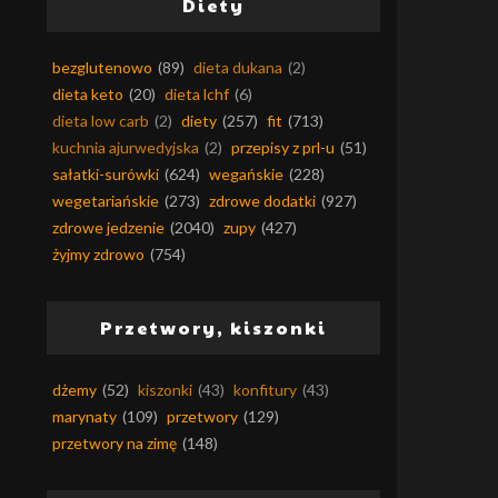
Diety
bezglutenowo
(89)
dieta dukana
(2)
dieta keto
(20)
dieta lchf
(6)
dieta low carb
(2)
diety
(257)
fit
(713)
kuchnia ajurwedyjska
(2)
przepisy z prl-u
(51)
sałatki-surówki
(624)
wegańskie
(228)
wegetariańskie
(273)
zdrowe dodatki
(927)
zdrowe jedzenie
(2040)
zupy
(427)
żyjmy zdrowo
(754)
Przetwory, kiszonki
dżemy
(52)
kiszonki
(43)
konfitury
(43)
marynaty
(109)
przetwory
(129)
przetwory na zimę
(148)