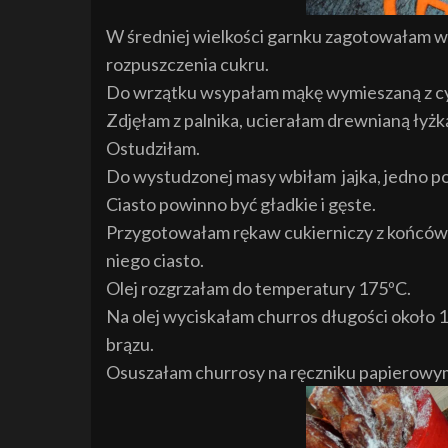
W średniej wielkości garnku zagotowałam wod
rozpuszczenia cukru.
Do wrzątku wsypałam mąkę wymieszaną z cyn
Zdjęłam z palnika, ucierałam drewnianą łyżk
Ostudziłam.
Do wystudzonej masy wbiłam jajka, jedno p
Ciasto powinno być gładkie i gęste.
Przygotowałam rękaw cukierniczy z końcówk
niego ciasto.
Olej rozgrzałam do temperatury 175ºC.
Na olej wyciskałam churros długości około 1
brązu.
Osuszałam churrosy na ręczniku papierowym