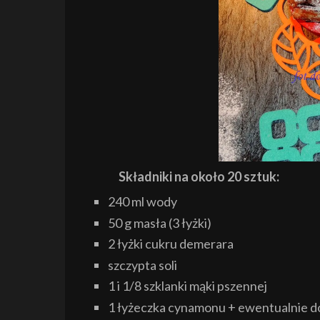
Składniki
na około 20 sztuk:
240 ml wody
50 g masła (3 łyżki)
2 łyżki cukru demerara
szczypta soli
1 i 1/8 szklanki mąki pszennej
1 łyżeczka cynamonu + ewentualnie d