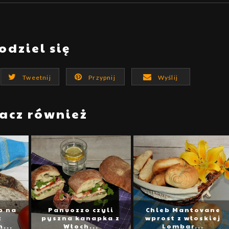
odziel się
Tweetnij
Przypnij
Wyślij
acz również
b na
Panuozzo czyli
Chleb Mantovane
z
pyszna kanapka z
wprost z włoskiej
...
Włoch...
Lombar...