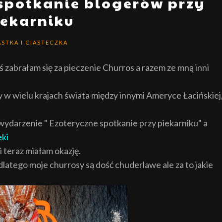
 spotkanie blogerów przy
iekarniku
ASTKA I CIASTECZKA
iś zabrałam się za pieczenie Churros a razem ze mną inni
 w wielu krajach świata między innymi Ameryce Łacińskiej
ydarzenie " Ezoteryczne spotkanie przy piekarniku" a
ki
 teraz miałam okazję.
latego moje churrosy są dość chuderlawe ale za to jakie