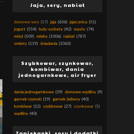
Jaja, sery, nabiał
domowe sery
(17)
jaja
(636)
jajecznica
(51)
jogurt
(554)
lody-sorbety
(42)
masło
(74)
miód
(509)
mleko
(1006)
nabiał
(787)
omlety
(119)
śniadania
(1063)
Szybkowar, szynkowar,
kombiwar, dania
jednogarnkowe, air fryer
dania jednogarnkowe
(39)
domowe wędliny
(9)
garnek rzymski
(19)
garnek żeliwny
(40)
kombiwar
(12)
szybkowar
(27)
szynkowar
(5)
wędliny
(40)
Zapiekanki, sosy i dodatki