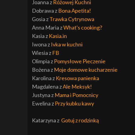
Joanna z
Różowej Kuchni
Dobrawa z
Bona Apetita!
Gosia z
Trawka Cytrynowa
Anna Maria z
What's cooking?
Kasia z
Kasia.in
Iwona z
Ivka w kuchni
Wiesia z
FB
Olimpia z
Pomysłowe Pieczenie
Bożena z
Moje domowe kucharzenie
Karolina z
Kresowa panienka
Magdalena z
Ale Meksyk!
Justyna z
Mama i Pomocnicy
Ewelina z
Przy kubku kawy
Katarzyna z
Gotuj z rodzinką