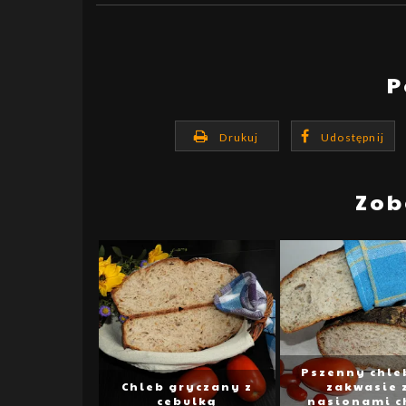
P
Drukuj
Udostępnij
Zob
Pszenny chle
Chleb gryczany z
zakwasie 
cebulką
nasionami ch