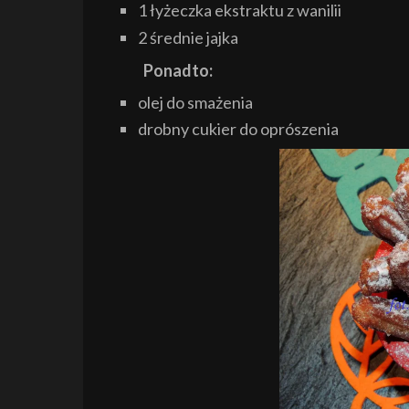
1 łyżeczka ekstraktu z wanilii
2 średnie jajka
Ponadto:
olej do smażenia
drobny cukier do oprószenia