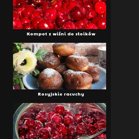
Kompot z wiśni do słoików
Rosyjskie racuchy