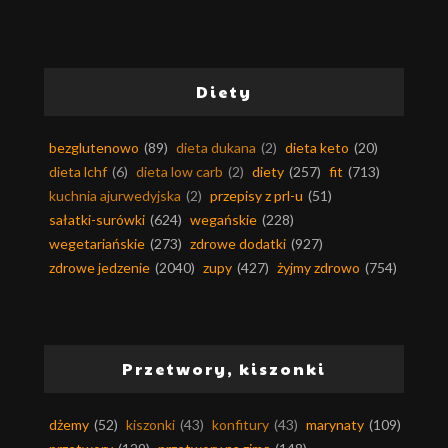
Diety
bezglutenowo
(89)
dieta dukana
(2)
dieta keto
(20)
dieta lchf
(6)
dieta low carb
(2)
diety
(257)
fit
(713)
kuchnia ajurwedyjska
(2)
przepisy z prl-u
(51)
sałatki-surówki
(624)
wegańskie
(228)
wegetariańskie
(273)
zdrowe dodatki
(927)
zdrowe jedzenie
(2040)
zupy
(427)
żyjmy zdrowo
(754)
Przetwory, kiszonki
dżemy
(52)
kiszonki
(43)
konfitury
(43)
marynaty
(109)