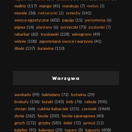
maliny
(117)
mango
(45)
marakuja
(7)
melon
(3)
morele
(36)
nektarynki
(2)
orzechy
(541)
owoce egzotyczne
(602)
papaja
(15)
persymona
(6)
pigwa
(16)
plantany
(6)
porzeczki
(73)
poziomki
(7)
rabarbar
(62)
truskawki
(228)
winogrono
(49)
wiśnie
(108)
zapomniane owoce i warzywa
(41)
śliwki
(137)
żurawina
(110)
Warzywa
awokado
(99)
bakłażany
(72)
botwina
(29)
brokuły
(136)
buraki
(143)
bób
(76)
cebula
(905)
chrzan
(66)
cukinia-kabaczek
(251)
czosnek
(1464)
dynia
(262)
fasola
(203)
fasola szparagowa
(40)
groch
(172)
grzyby
(585)
imbir
(72)
jarmuż
(12)
kalafior
(95)
kalarepa
(29)
kapary
(8)
kapusty
(408)