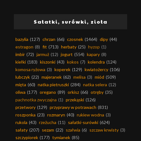
Sałatki, surówki, zioła
bazylia
(127)
chrzan
(66)
czosnek
(1464)
dipy
(44)
estragon
(8)
fit
(713)
herbaty
(25)
hyzop
(1)
imbir
(72)
jarmuż
(12)
jogurt
(554)
kapary
(8)
kiełki
(183)
kiszonki
(43)
kokos
(7)
kolendra
(124)
komosa ryżowa
(3)
koperek
(129)
kwiatożercy
(106)
lubczyk
(22)
majeranek
(62)
melisa
(3)
miód
(509)
mięta
(60)
natka pietruszki
(284)
natka selera
(12)
oliwa
(177)
oregano
(89)
orkisz
(66)
otręby
(35)
pachnotka zwyczajna
(1)
przekąski
(126)
przetwory
(129)
przyprawy w potrawach
(831)
roszponka
(23)
rozmaryn
(40)
rukiew wodna
(3)
rukola
(43)
rzeżucha
(11)
sałatki-surówki
(624)
sałaty
(207)
sezam
(22)
szałwia
(6)
szczaw krwisty
(3)
szczypiorek
(177)
tymianek
(85)