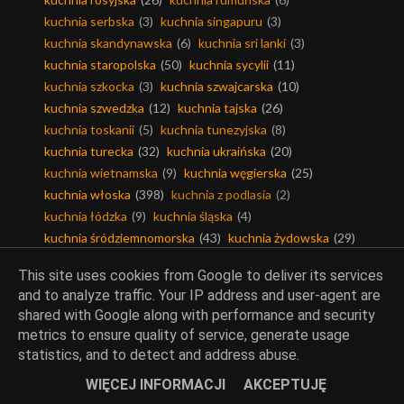
kuchnia serbska
(3)
kuchnia singapuru
(3)
kuchnia skandynawska
(6)
kuchnia sri lanki
(3)
kuchnia staropolska
(50)
kuchnia sycylii
(11)
kuchnia szkocka
(3)
kuchnia szwajcarska
(10)
kuchnia szwedzka
(12)
kuchnia tajska
(26)
kuchnia toskanii
(5)
kuchnia tunezyjska
(8)
kuchnia turecka
(32)
kuchnia ukraińska
(20)
kuchnia wietnamska
(9)
kuchnia węgierska
(25)
kuchnia włoska
(398)
kuchnia z podlasia
(2)
kuchnia łódzka
(9)
kuchnia śląska
(4)
kuchnia śródziemnomorska
(43)
kuchnia żydowska
(29)
This site uses cookies from Google to deliver its services
and to analyze traffic. Your IP address and user-agent are
shared with Google along with performance and security
Piekarnia Amber, Wspólne
metrics to ensure quality of service, generate usage
gotowanie, Akcje
statistics, and to detect and address abuse.
WIĘCEJ INFORMACJI
AKCEPTUJĘ
akcje
(191)
piekarnia amber
(79)