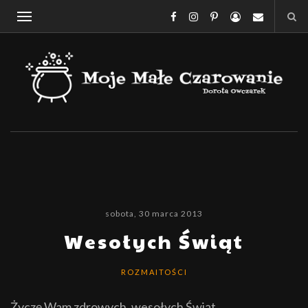
sobota, 30 marca 2013
Wesołych Świąt
ROZMAITOŚCI
Życz
ę
Wam zdrowych, wesołych Świ
ąt.