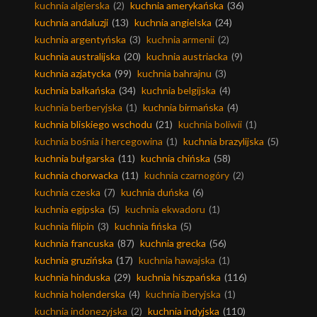
kuchnia algierska
(2)
kuchnia amerykańska
(36)
kuchnia andaluzji
(13)
kuchnia angielska
(24)
kuchnia argentyńska
(3)
kuchnia armenii
(2)
kuchnia australijska
(20)
kuchnia austriacka
(9)
kuchnia azjatycka
(99)
kuchnia bahrajnu
(3)
kuchnia bałkańska
(34)
kuchnia belgijska
(4)
kuchnia berberyjska
(1)
kuchnia birmańska
(4)
kuchnia bliskiego wschodu
(21)
kuchnia boliwii
(1)
kuchnia bośnia i hercegowina
(1)
kuchnia brazylijska
(5)
kuchnia bułgarska
(11)
kuchnia chińska
(58)
kuchnia chorwacka
(11)
kuchnia czarnogóry
(2)
kuchnia czeska
(7)
kuchnia duńska
(6)
kuchnia egipska
(5)
kuchnia ekwadoru
(1)
kuchnia filipin
(3)
kuchnia fińska
(5)
kuchnia francuska
(87)
kuchnia grecka
(56)
kuchnia gruzińska
(17)
kuchnia hawajska
(1)
kuchnia hinduska
(29)
kuchnia hiszpańska
(116)
kuchnia holenderska
(4)
kuchnia iberyjska
(1)
kuchnia indonezyjska
(2)
kuchnia indyjska
(110)