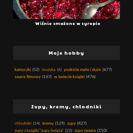
Wiśnie smażone w syropie
Moje hobby
kamyczki
(52)
muzyka
(6)
podróże małe i duże
(677)
seans filmowy
(167)
w świecie książki
(476)
Zupy, kremy, chłodniki
chłodniki
(14)
kremy
(129)
zupy
(427)
zupy z książki "zupy świata"
(22)
zupy świata
(150)