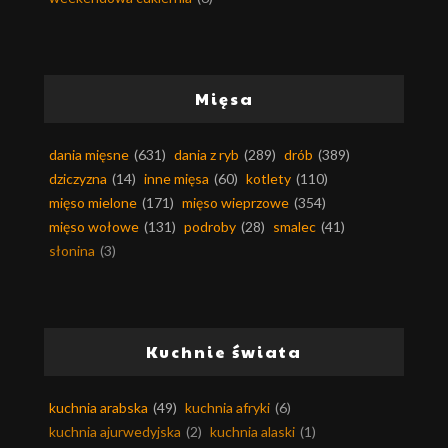
Mięsa
dania mięsne
(631)
dania z ryb
(289)
drób
(389)
dziczyzna
(14)
inne mięsa
(60)
kotlety
(110)
mięso mielone
(171)
mięso wieprzowe
(354)
mięso wołowe
(131)
podroby
(28)
smalec
(41)
słonina
(3)
Kuchnie świata
kuchnia arabska
(49)
kuchnia afryki
(6)
kuchnia ajurwedyjska
(2)
kuchnia alaski
(1)