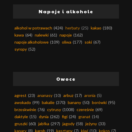
Napoje i alkohole
alkohol w potrawach
(424)
herbaty
(25)
kakao
(180)
kawa
(64)
nalewki
(61)
napoje
(162)
napoje alkoholowe
(109)
oliwa
(177)
soki
(67)
syropy
(52)
Owoce
agrest
(23)
ananasy
(10)
arbuz
(17)
aronia
(5)
awokado
(99)
bakalie
(370)
banany
(50)
borówki
(95)
brzoskwinie
(76)
cytrusy
(1008)
czereśnie
(69)
daktyle
(15)
dynia
(262)
figi
(24)
granat
(14)
gruszki
(60)
jabłka
(297)
jagody
(58)
jeżyny
(33)
kapary
(8)
karob
(19)
kasztany
(7)
kiwi
(10)
kokos
(7)