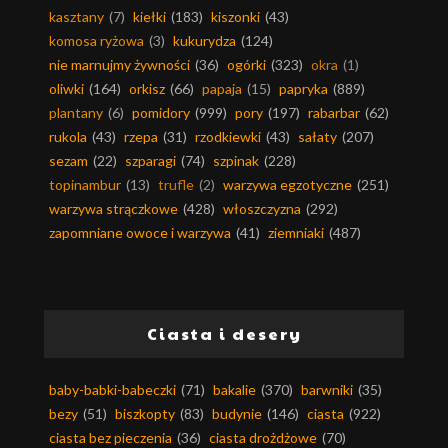
kasztany
(7)
kiełki
(183)
kiszonki
(43)
komosa ryżowa
(3)
kukurydza
(124)
nie marnujmy żywności
(36)
ogórki
(323)
okra
(1)
oliwki
(164)
orkisz
(66)
papaja
(15)
papryka
(889)
plantany
(6)
pomidory
(999)
pory
(197)
rabarbar
(62)
rukola
(43)
rzepa
(31)
rzodkiewki
(43)
sałaty
(207)
sezam
(22)
szparagi
(74)
szpinak
(228)
topinambur
(13)
trufle
(2)
warzywa egzotyczne
(251)
warzywa strączkowe
(428)
włoszczyzna
(292)
zapomniane owoce i warzywa
(41)
ziemniaki
(487)
Ciasta i desery
baby-babki-babeczki
(71)
bakalie
(370)
barwniki
(35)
bezy
(51)
biszkopty
(83)
budynie
(146)
ciasta
(922)
ciasta bez pieczenia
(36)
ciasta drożdżowe
(70)