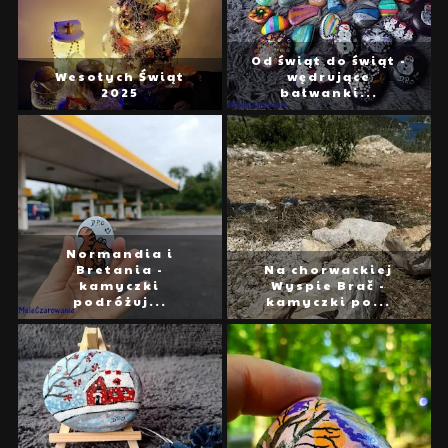
Od świąt do świąt -
Wesołych Świąt
wędrujące
2025
bałwanki...
Normandia i
Bretania -
Na chorwackiej
kamyczki
Wyspie Brač -
podróżuj...
kamyczki po...