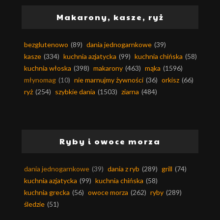
Makarony, kasze, ryż
bezglutenowo
(89)
dania jednogarnkowe
(39)
kasze
(334)
kuchnia azjatycka
(99)
kuchnia chińska
(58)
kuchnia włoska
(398)
makarony
(463)
mąka
(1596)
młynomag
(10)
nie marnujmy żywności
(36)
orkisz
(66)
ryż
(254)
szybkie dania
(1503)
ziarna
(484)
Ryby i owoce morza
dania jednogarnkowe
(39)
dania z ryb
(289)
grill
(74)
kuchnia azjatycka
(99)
kuchnia chińska
(58)
kuchnia grecka
(56)
owoce morza
(262)
ryby
(289)
śledzie
(51)