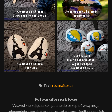
Kamyczki na
Jak wędruje mój
licytacjach 2025
kamyk?
Bośnia i
Hercegowina -
Kamyczki we
wędrujące
Francji
kamyczk...
rozmaitości
Tagi:
Fotografie na blogu
Wszystkie zdjęcia załączane do przepisów są moją
własnością i bardzo proszę pytaj o zgodę jeśli chcesz ich