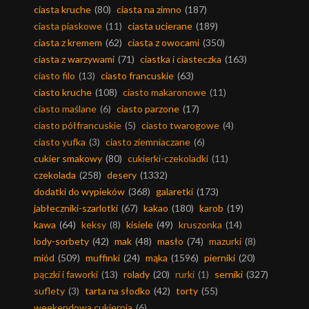
ciasta kruche
(80)
ciasta na zimno
(187)
ciasta piaskowe
(11)
ciasta ucierane
(189)
ciasta z kremem
(62)
ciasta z owocami
(350)
ciasta z warzywami
(71)
ciastka i ciasteczka
(163)
ciasto filo
(13)
ciasto francuskie
(63)
ciasto kruche
(108)
ciasto makaronowe
(11)
ciasto maślane
(6)
ciasto parzone
(17)
ciasto półfrancuskie
(5)
ciasto twarogowe
(4)
ciasto yufka
(3)
ciasto ziemniaczane
(6)
cukier smakowy
(80)
cukierki-czekoladki
(11)
czekolada
(258)
desery
(1332)
dodatki do wypieków
(368)
galaretki
(173)
jabłeczniki-szarlotki
(67)
kakao
(180)
karob
(19)
kawa
(64)
keksy
(8)
kisiele
(49)
kruszonka
(14)
lody-sorbety
(42)
mak
(48)
masło
(74)
mazurki
(8)
miód
(509)
muffinki
(24)
mąka
(1596)
pierniki
(20)
pączki i faworki
(13)
rolady
(20)
rurki
(1)
serniki
(327)
suflety
(3)
tarta na słodko
(42)
torty
(55)
weekendowa cukiernia
(6)