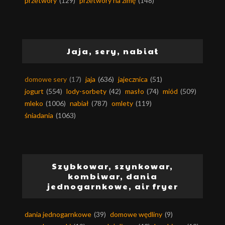
przetwory
(129)
przetwory na zimę
(148)
Jaja, sery, nabiał
domowe sery
(17)
jaja
(636)
jajecznica
(51)
jogurt
(554)
lody-sorbety
(42)
masło
(74)
miód
(509)
mleko
(1006)
nabiał
(787)
omlety
(119)
śniadania
(1063)
Szybkowar, szynkowar,
kombiwar, dania
jednogarnkowe, air fryer
dania jednogarnkowe
(39)
domowe wędliny
(9)