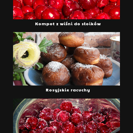
Kompot z wiśni do słoików
Rosyjskie racuchy