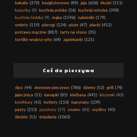
bakalie
(370)
bezglutenowo
(89)
jaja
(636)
kluski
(111)
kopytka
(9)
kuchnia polska
(56)
kuchnia włoska
(398)
kuchnia łódzka
(9)
mąka
(1596)
naleśniki
(179)
omlety
(119)
pierogi
(124)
pizze
(47)
placki
(412)
potrawy mączne
(887)
tarty na słono
(35)
tortille-wrabsy-pity
(64)
zapiekanki
(121)
Coś do pieczywa
dipy
(44)
domowe pieczywo
(786)
dżemy
(52)
grill
(74)
jajecznica
(51)
kanapki
(85)
kiełbasa
(441)
kiszonki
(43)
konfitury
(43)
kotlety
(110)
marynaty
(109)
pasty
(213)
pasztety
(37)
smalec
(41)
wędliny
(40)
śledzie
(51)
śniadania
(1063)