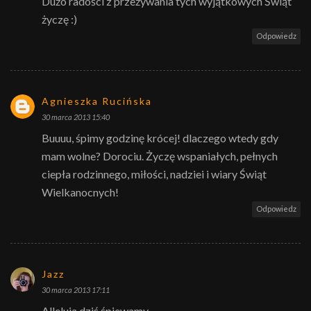
Dużo radości z przeżywania tych wyjątkowych Świąt
życzę :)
Odpowiedz
Agnieszka Rucińska
30 marca 2013 15:40
Buuuu, śpimy godzinę krócej! dlaczego wtedy gdy
mam wolne? Dorociu. Życzę wspaniałych, pełnych
ciepła rodzinnego, miłości, nadziei i wiary Świąt
Wielkanocnych!
Odpowiedz
Jazz
30 marca 2013 17:11
Alleluja dziś śpiewamy,