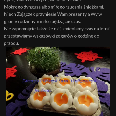
Mokrego dyngusa albo miłego rzucania śnieżkami.
N
iech Zajączek przyniesie Wam prezenty a Wy w
gronie
rodzinnym miło spędzajcie czas.
Nie zapomnijcie także że dzi
ś
zmieniamy czas na letni i
przestawiamy wskazówki zegarów o godzin
ę
do
przod
u.