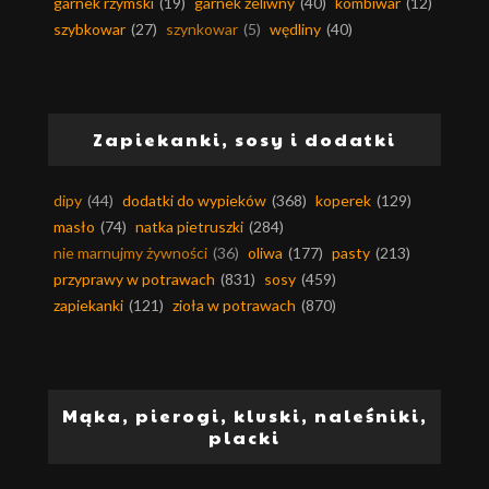
garnek rzymski
(19)
garnek żeliwny
(40)
kombiwar
(12)
szybkowar
(27)
szynkowar
(5)
wędliny
(40)
Zapiekanki, sosy i dodatki
dipy
(44)
dodatki do wypieków
(368)
koperek
(129)
masło
(74)
natka pietruszki
(284)
nie marnujmy żywności
(36)
oliwa
(177)
pasty
(213)
przyprawy w potrawach
(831)
sosy
(459)
zapiekanki
(121)
zioła w potrawach
(870)
Mąka, pierogi, kluski, naleśniki,
placki