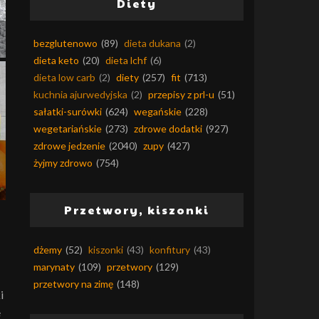
Diety
bezglutenowo
(89)
dieta dukana
(2)
dieta keto
(20)
dieta lchf
(6)
dieta low carb
(2)
diety
(257)
fit
(713)
kuchnia ajurwedyjska
(2)
przepisy z prl-u
(51)
sałatki-surówki
(624)
wegańskie
(228)
wegetariańskie
(273)
zdrowe dodatki
(927)
zdrowe jedzenie
(2040)
zupy
(427)
żyjmy zdrowo
(754)
Przetwory, kiszonki
dżemy
(52)
kiszonki
(43)
konfitury
(43)
marynaty
(109)
przetwory
(129)
przetwory na zimę
(148)
i
e