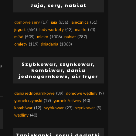
Jaja, sery, nabiał
domowe sery
(17)
jaja
(636)
jajecznica
(51)
jogurt
(554)
lody-sorbety
(42)
masło
(74)
miód
(509)
mleko
(1006)
nabiał
(787)
omlety
(119)
śniadania
(1063)
Szybkowar, szynkowar,
a
kombiwar, dania
jednogarnkowe, air fryer
dania jednogarnkowe
(39)
domowe wędliny
(9)
garnek rzymski
(19)
garnek żeliwny
(40)
kombiwar
(12)
szybkowar
(27)
szynkowar
(5)
wędliny
(40)
Zapiekanki, sosy i dodatki