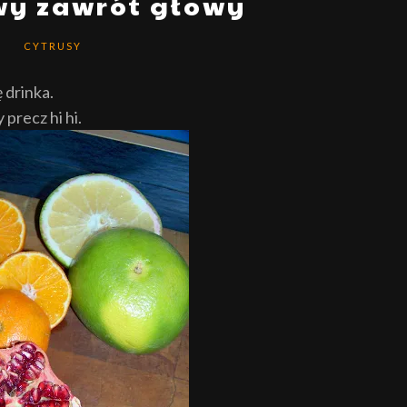
wy zawrót głowy
CYTRUSY
ę drinka.
 precz hi hi.