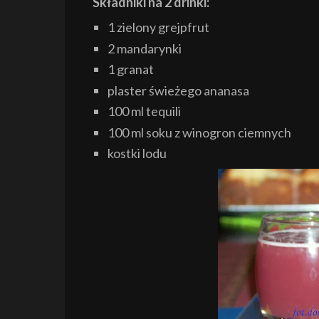
Składniki
na 2 drinki:
1 zielony grejpfrut
2 mandarynki
1 granat
plaster świeżego ananasa
100
ml tequili
100 ml soku z winogron ciemnych
kostki lodu