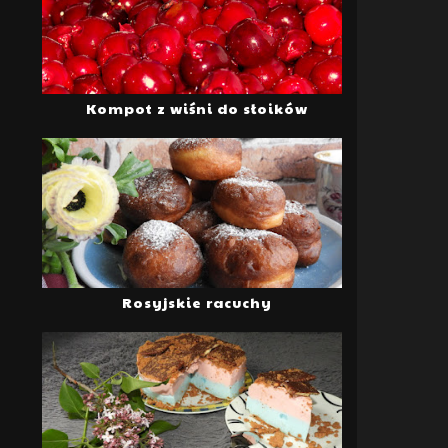
Kompot z wiśni do słoików
Rosyjskie racuchy