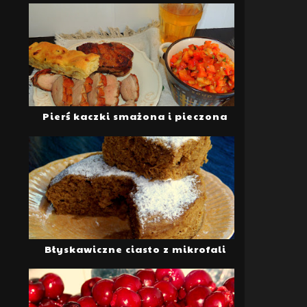
Pierś kaczki smażona i pieczona
Błyskawiczne ciasto z mikrofali