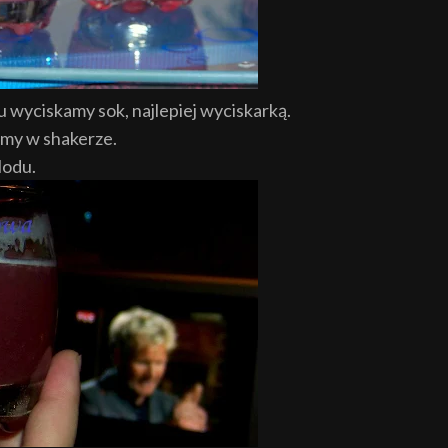
u wyciskamy sok, najlepiej wyciskarką.
amy w shakerze.
lodu.