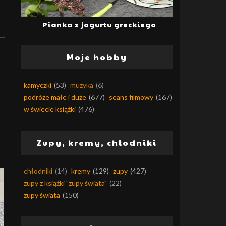
Pianka z jogurtu greckiego
Moje hobby
kamyczki
(53)
muzyka
(6)
podróże małe i duże
(677)
seans filmowy
(167)
w świecie książki
(476)
Zupy, kremy, chłodniki
chłodniki
(14)
kremy
(129)
zupy
(427)
zupy z książki "zupy świata"
(22)
zupy świata
(150)