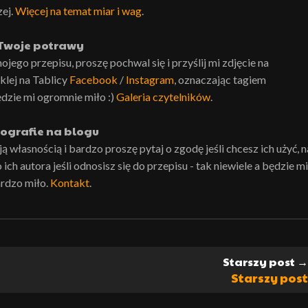
zej.
Więcej na temat miar i wag
.
Twoje potrawy
ojego przepisu, proszę pochwal się i przyślij mi zdjęcie na
lej na Tablicy
Facebook
/
Instagram
, oznaczając tagiem
ędzie mi ogromnie miło :)
Galeria czytelników
.
ografie na blogu
własnością i bardzo proszę pytaj o zgodę jeśli chcesz ich użyć, n
ch autora jeśli odnosisz się do przepisu - tak niewiele a będzie mi
rdzo miło.
Kontakt
.
Starszy post →
Starszy post