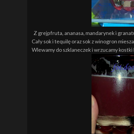
Z grejpfruta, ananasa, mandarynek i granat
Cały sok i teq
uilę
oraz sok
z winogron miesz
Wlewamy do szklaneczek i wrzucamy kostki 