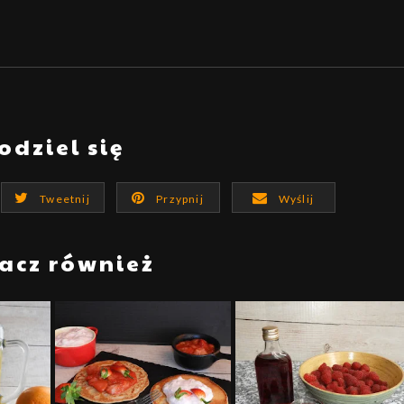
odziel się
Tweetnij
Przypnij
Wyślij
acz również