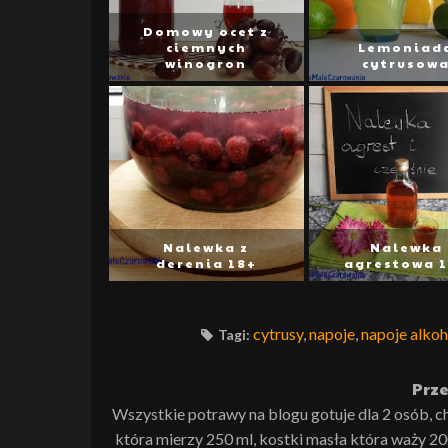
Domowy ocet z
ciemnych
Lemoniad
winogron
cytrusow
Nalewka z
Nalewka
derenia 18+
agrestowa 
cytrusy
,
napoje
,
napoje alko
Tagi:
Prze
Wszystkie potrawy na blogu gotuje dla 2 osób, c
która mierzy 250 ml, kostki masła która waży 20