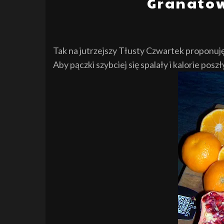
Granato
Tak na jutrzejszy Tłusty Czwartek propon
uj
Aby pączki szybciej się spalały i kalorie poszły