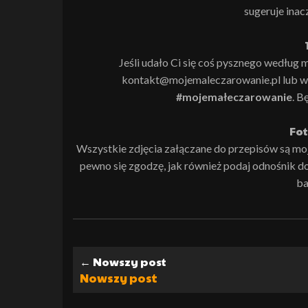
sugeruje inac
Jeśli udało Ci się coś pysznego według m
kontakt@mojemaleczarowanie.pl lub wk
#mojemałeczarowanie
. B
Fot
Wszystkie zdjęcia załączane do przepisów są moją 
pewno się zgodzę, jak również podaj odnośnik do i
ba
← Nowszy post
Nowszy post