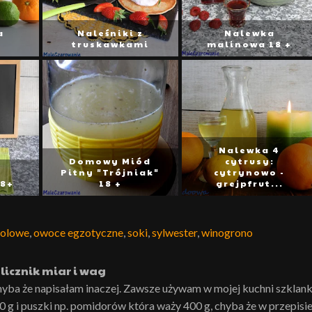
a
Naleśniki z
Nalewka
a
truskawkami
malinowa 18 +
Nalewka 4
Domowy Miód
cytrusy:
Pitny "Trójniak"
cytrynowo -
18+
18 +
grejpfrut...
holowe
,
owoce egzotyczne
,
soki
,
sylwester
,
winogrono
licznik miar i wag
hyba że napisałam inaczej. Zawsze używam w mojej kuchni szklank
0 g i puszki np. pomidorów która waży 400 g, chyba że w przepisi