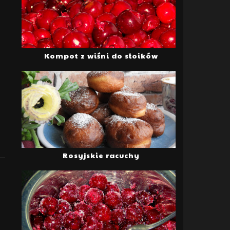
Kompot z wiśni do słoików
Rosyjskie racuchy