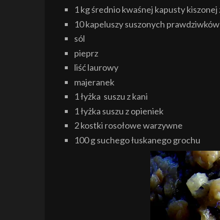
1 kg średnio kwaśnej kapusty kiszone
10 kapeluszy suszonych prawdziwków
sól
pieprz
liść laurowy
majeranek
1 łyżka
suszu z kani
1 łyżka suszu z opieniek
2 kostki rosołowe warzywne
100 g suchego łuskanego grochu