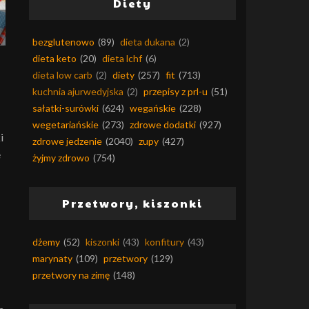
Diety
bezglutenowo
(89)
dieta dukana
(2)
dieta keto
(20)
dieta lchf
(6)
dieta low carb
(2)
diety
(257)
fit
(713)
kuchnia ajurwedyjska
(2)
przepisy z prl-u
(51)
sałatki-surówki
(624)
wegańskie
(228)
wegetariańskie
(273)
zdrowe dodatki
(927)
i
zdrowe jedzenie
(2040)
zupy
(427)
e
żyjmy zdrowo
(754)
Przetwory, kiszonki
dżemy
(52)
kiszonki
(43)
konfitury
(43)
marynaty
(109)
przetwory
(129)
przetwory na zimę
(148)