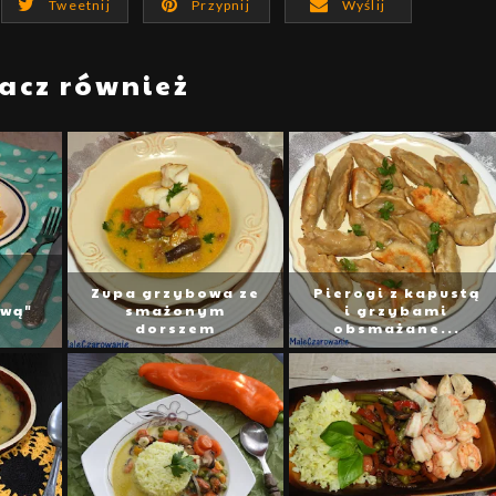
Tweetnij
Przypnij
Wyślij
acz również
Zupa grzybowa ze
Pierogi z kapustą
wą"
smażonym
i grzybami
dorszem
obsmażane...