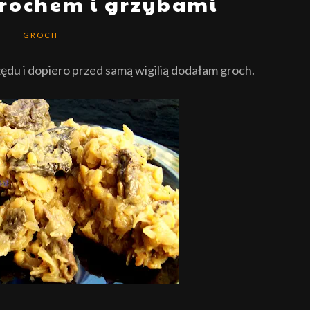
grochem i grzybami
GROCH
zędu i dopiero przed sam
ą
wigili
ą
dodałam gr
och.