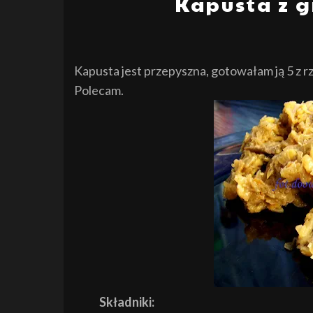
Kapusta z 
Kapusta jest przepyszna, gotowałam j
ą
5
z r
Polecam.
Składniki: