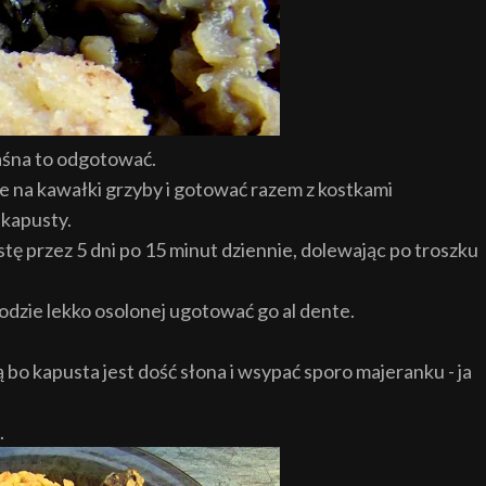
kwaśna to odgotować.
 na kawałki grzyby i gotowa
ć razem z kostkami
kapusty.
st
ę
przez 5 dni po 15 minut dziennie
, dolewając po troszku
odzie lekko osolonej ugotowa
ć
go al dente.
ą bo kapusta jest dość s
ł
ona i wsypać sporo majeranku - ja
.