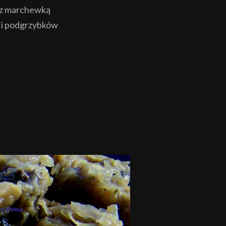
j z marchewką
 i podgrzybków