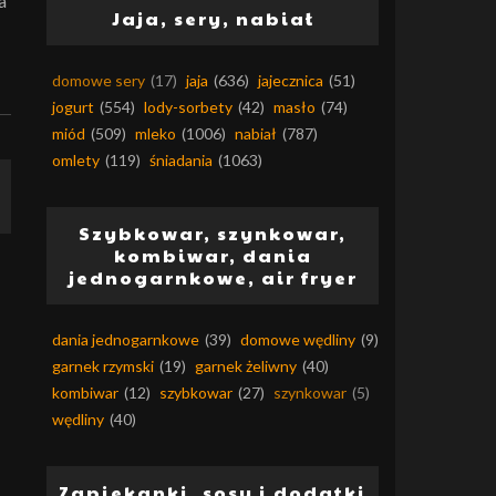
a
Jaja, sery, nabiał
domowe sery
(17)
jaja
(636)
jajecznica
(51)
jogurt
(554)
lody-sorbety
(42)
masło
(74)
miód
(509)
mleko
(1006)
nabiał
(787)
omlety
(119)
śniadania
(1063)
Szybkowar, szynkowar,
kombiwar, dania
jednogarnkowe, air fryer
dania jednogarnkowe
(39)
domowe wędliny
(9)
garnek rzymski
(19)
garnek żeliwny
(40)
kombiwar
(12)
szybkowar
(27)
szynkowar
(5)
wędliny
(40)
Zapiekanki, sosy i dodatki