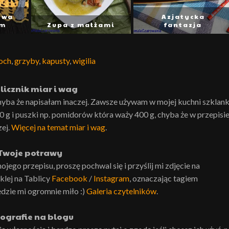
owa
Azjatycka
em
Zupa z małżami
fantazja
och
,
grzyby
,
kapusty
,
wigilia
licznik miar i wag
hyba że napisałam inaczej. Zawsze używam w mojej kuchni szklank
0 g i puszki np. pomidorów która waży 400 g, chyba że w przepisi
zej.
Więcej na temat miar i wag
.
Twoje potrawy
ojego przepisu, proszę pochwal się i przyślij mi zdjęcie na
lej na Tablicy
Facebook
/
Instagram
, oznaczając tagiem
ędzie mi ogromnie miło :)
Galeria czytelników
.
ografie na blogu