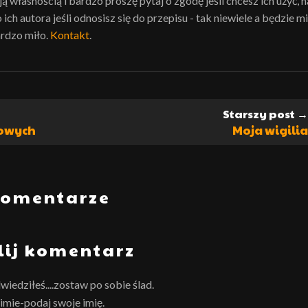
własnością i bardzo proszę pytaj o zgodę jeśli chcesz ich użyć, n
ch autora jeśli odnosisz się do przepisu - tak niewiele a będzie mi
rdzo miło.
Kontakt
.
Starszy post →
sowych
Moja wigilia
komentarze
lij komentarz
wiedziłeś....zostaw po sobie ślad.
imie-podaj swoje imię.