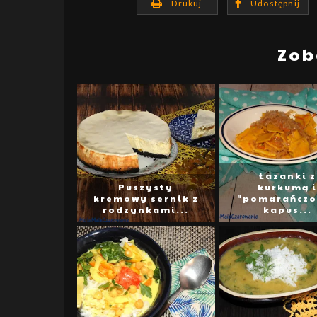
Drukuj
Udostępnij
Zob
Łazanki z
Puszysty
kurkumą i
kremowy sernik z
"pomarańczo
rodzynkami...
kapus...