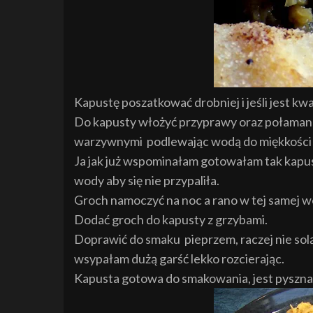
Kapust
ę poszatkowa
ć
drobniej i jeśli jest 
Do kapusty włożyć przyprawy oraz połamane
warzywnymi podlewając wodą do miękkości 
Ja jak ju
ż
wspominałam gotowałam tak kapu
wody aby si
ę
nie przypaliła
.
Groch namoczyć na noc a rano w tej samej w
Dodać groch do kapusty z grzybami.
Doprawi
ć
do smaku
pieprzem, raczej nie sol
wsypałam dużą garść lekko rozcierając.
Kapusta gotowa do smakowania, jest pyszna