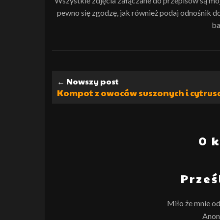
Wszystkie zdjęcia załączane do przepisów są moją 
pewno się zgodzę, jak również podaj odnośnik do i
ba
← Nowszy post
Kompot z owoców suszonych i cytru
0 
Prześ
Miło że mnie od
Anon