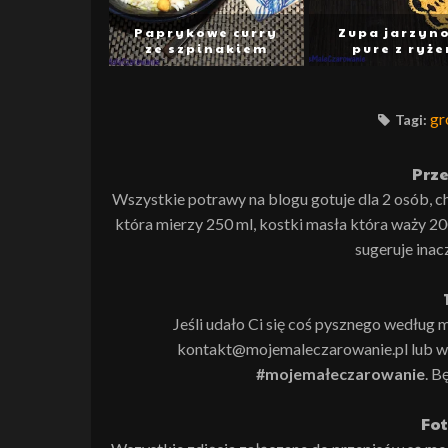
Paprykowe curry
Zupa jarzyn
ze szpinakiem
pure z ryż
gr
Tagi:
Prze
Wszystkie potrawy na blogu gotuje dla 2 osób, c
która mierzy 250 ml, kostki masła która waży 20
sugeruje inac
Jeśli udało Ci się coś pysznego według m
kontakt@mojemaleczarowanie.pl lub wk
#mojemałeczarowanie
. B
Fot