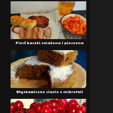
Pierś kaczki smażona i pieczona
Błyskawiczne ciasto z mikrofali