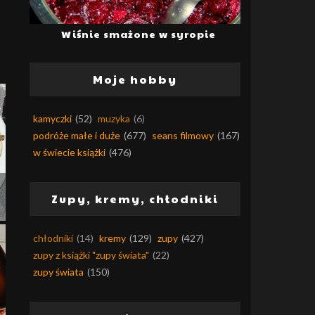
Wiśnie smażone w syropie
Moje hobby
kamyczki
(52)
muzyka
(6)
podróże małe i duże
(677)
seans filmowy
(167)
w świecie książki
(476)
Zupy, kremy, chłodniki
chłodniki
(14)
kremy
(129)
zupy
(427)
zupy z książki "zupy świata"
(22)
zupy świata
(150)